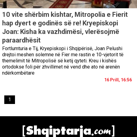
10 vite shërbim kishtar, Mitropolia e Fierit
hap dyert e godinës së re! Kryepiskopi
Joan: Kisha ka vazhdimësi, vlerësojmë
paraardhësit
Fortlumturia e Tij, Kryepiskopi i Shqipërisë, Joan Pelushi
drejtoi meshen solemne në Fier me rastin e 10-vjetorit të
themelimit të Mitropolisë së ketij qyteti. Kreu i kishës
ortodokse foli për zhvillimet në vend dhe ato në arenën
ndërkombëtare
16 Prill, 16:56
1