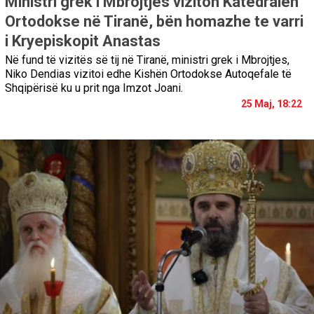
Ministri grek i Mbrojtjes viziton Katedralen
Ortodokse në Tiranë, bën homazhe te varri
i Kryepiskopit Anastas
Në fund të vizitës së tij në Tiranë, ministri grek i Mbrojtjes,
Niko Dendias vizitoi edhe Kishën Ortodokse Autoqefale të
Shqipërisë ku u prit nga Imzot Joani.
25 Maj, 18:22