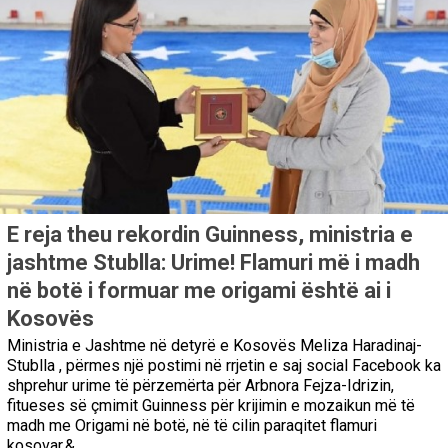
E reja theu rekordin Guinness, ministria e
jashtme Stublla: Urime! Flamuri më i madh
në botë i formuar me origami është ai i
Kosovës
Ministria e Jashtme në detyrë e Kosovës Meliza Haradinaj-
Stublla , përmes një postimi në rrjetin e saj social Facebook ka
shprehur urime të përzemërta për Arbnora Fejza-Idrizin,
fitueses së çmimit Guinness për krijimin e mozaikun më të
madh me Origami në botë, në të cilin paraqitet flamuri
kosovar.&