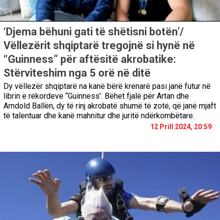
‘Djema bëhuni gati të shëtisni botën’/
Vëllezërit shqiptarë tregojnë si hynë në
“Guinness” për aftësitë akrobatike:
Stërviteshim nga 5 orë në ditë
Dy vëllezër shqiptarë na kanë bërë krenarë pasi janë futur në
librin e rekordeve “Guinness’. Bëhet fjalë për Artan dhe
Arndold Ballën, dy të rinj akrobatë shumë të zotë, që janë mjaft
të talentuar dhe kanë mahnitur dhe juritë ndërkombëtare.
12 Prill 2024, 20:59