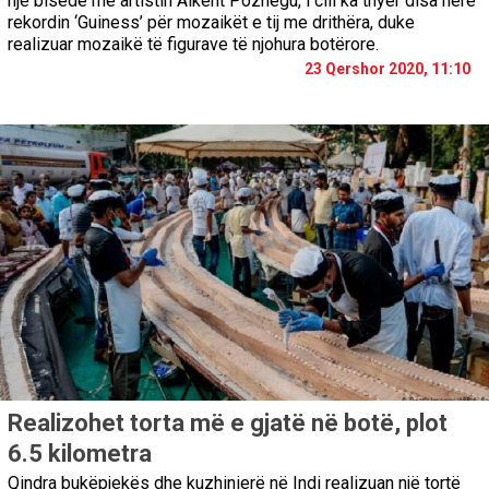
një bisedë më artistin Alkent Pozhegu, i cili ka thyer disa herë
rekordin ‘Guiness’ për mozaikët e tij me drithëra, duke
realizuar mozaikë të figurave të njohura botërore.
23 Qershor 2020, 11:10
Realizohet torta më e gjatë në botë, plot
6.5 kilometra
Qindra bukëpjekës dhe kuzhinierë në Indi realizuan një tortë