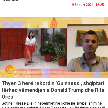
19 Shkurt 2021, 12:25
Thyen 3 herë rekordin ‘Guinness’, shqiptari
tërheq vëmendjen e Donald Trump dhe Rita
Orës
Sot në ‘’ Rreze Dielli’’ nëpërmjet një lidhje në skype ishim në