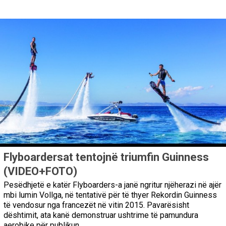
Flyboardersat tentojnë triumfin Guinness
(VIDEO+FOTO)
Pesëdhjetë e katër Flyboarders-a janë ngritur njëherazi në ajër
mbi lumin Vollga, në tentativë për të thyer Rekordin Guinness
të vendosur nga francezët në vitin 2015. Pavarësisht
dështimit, ata kanë demonstruar ushtrime të pamundura
aerobike për publikun.