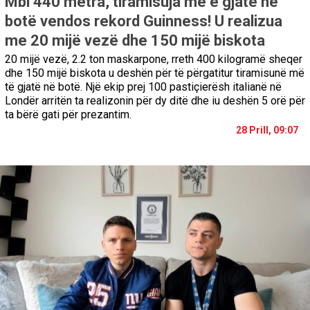
Mbi 440 metra, tiramisuja më e gjatë në
botë vendos rekord Guinness! U realizua
me 20 mijë vezë dhe 150 mijë biskota
20 mijë vezë, 2.2 ton maskarpone, rreth 400 kilogramë sheqer
dhe 150 mijë biskota u deshën për të përgatitur tiramisunë më
të gjatë në botë. Një ekip prej 100 pastiçierësh italianë në
Londër arritën ta realizonin për dy ditë dhe iu deshën 5 orë për
ta bërë gati për prezantim.
28 Prill, 09:07