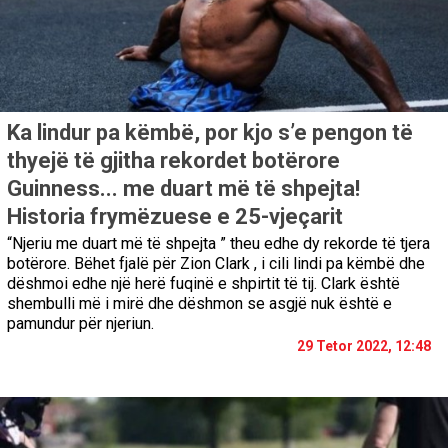
Ka lindur pa këmbë, por kjo s’e pengon të
thyejë të gjitha rekordet botërore
Guinness... me duart më të shpejta!
Historia frymëzuese e 25-vjeçarit
“Njeriu me duart më të shpejta ” theu edhe dy rekorde të tjera
botërore. Bëhet fjalë për Zion Clark , i cili lindi pa këmbë dhe
dëshmoi edhe një herë fuqinë e shpirtit të tij. Clark është
shembulli më i mirë dhe dëshmon se asgjë nuk është e
pamundur për njeriun.
29 Tetor 2022, 12:48