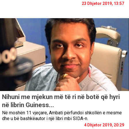
23 Dhjetor 2019, 13:57
Nihuni me mjekun më të ri në botë që hyri
në librin Guiness...
Në moshën 11 vjeçare, Ambati përfundoi shkollën e mesme
dhe u bë bashkëautor i një libri mbi SIDA-n.
4 Dhjetor 2019, 20:29