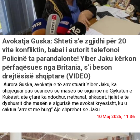
Avokatja Guska: Shteti s’e zgjidhi për 20
vite konfliktin, babai i autorit telefonoi
Policinë ta parandalonte! Ylber Jaku kërkon
përfaqësues nga Britania, s’i beson
drejtësisë shqiptare (VIDEO)
Aurora Guska, avokatja e të arrestuarit Ylber Jaku, ka
shpjeguar pas seancës së masës së sigurisë në Gjykatën e
Kukësit, atë çfarë ka ndodhur, rrethanat, shkaqet, fjalët e të
dyshuarit dhe masën e sigurisë me avokat kryesisht, ku u
caktua “arrest me burg”.Ajo shprehet se Jaku
10 Maj 2025, 11:36