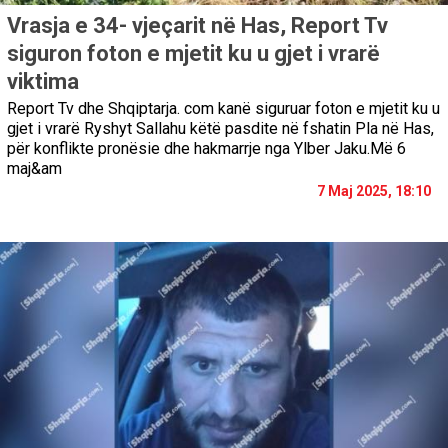
Vrasja e 34- vjeçarit në Has, Report Tv
siguron foton e mjetit ku u gjet i vrarë
viktima
Report Tv dhe Shqiptarja. com kanë siguruar foton e mjetit ku u
gjet i vrarë Ryshyt Sallahu këtë pasdite në fshatin Pla në Has,
për konflikte pronësie dhe hakmarrje nga Ylber Jaku.Më 6
maj&am
7 Maj 2025, 18:10