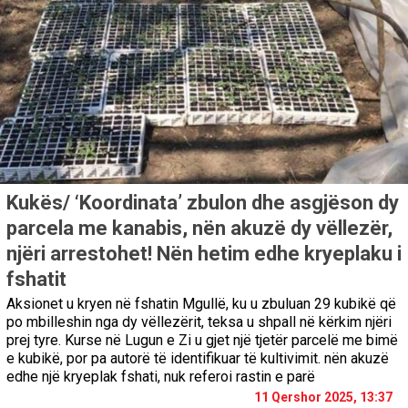
Kukës/ ‘Koordinata’ zbulon dhe asgjëson dy
parcela me kanabis, nën akuzë dy vëllezër,
njëri arrestohet! Nën hetim edhe kryeplaku i
fshatit
Aksionet u kryen në fshatin Mgullë, ku u zbuluan 29 kubikë që
po mbilleshin nga dy vëllezërit, teksa u shpall në kërkim njëri
prej tyre. Kurse në Lugun e Zi u gjet një tjetër parcelë me bimë
e kubikë, por pa autorë të identifikuar të kultivimit. nën akuzë
edhe një kryeplak fshati, nuk referoi rastin e parë
11 Qershor 2025, 13:37