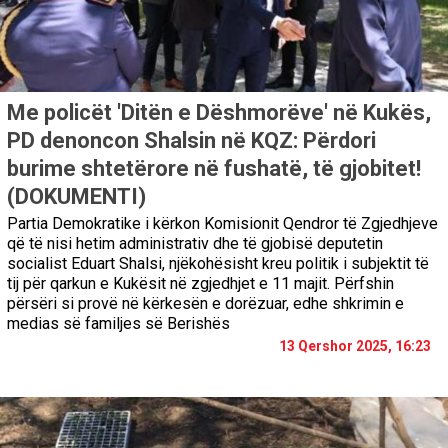
Me policët 'Ditën e Dëshmorëve' në Kukës,
PD denoncon Shalsin në KQZ: Përdori
burime shtetërore në fushatë, të gjobitet!
(DOKUMENTI)
Partia Demokratike i kërkon Komisionit Qendror të Zgjedhjeve
që të nisi hetim administrativ dhe të gjobisë deputetin
socialist Eduart Shalsi, njëkohësisht kreu politik i subjektit të
tij për qarkun e Kukësit në zgjedhjet e 11 majit. Përfshin
përsëri si provë në kërkesën e dorëzuar, edhe shkrimin e
medias së familjes së Berishës
13 Qershor 2025, 16:23