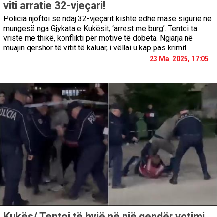
viti arratie 32-vjeçari!
Policia njoftoi se ndaj 32-vjeçarit kishte edhe masë sigurie në
mungesë nga Gjykata e Kukësit, ‘arrest me burg’. Tentoi ta
vriste me thikë, konflikti për motive të dobëta. Ngjarja në
muajin qershor të vitit të kaluar, i vëllai u kap pas krimit
23 Maj 2025, 17:05
Kukës/ Tentoi të hyjë në një qendër votimi,