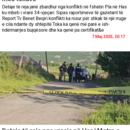
Detaje të reja janë zbardhur nga konflikti në fshatin Pla në Has
ku mbeti i vrarë 34-vjeçari. Sipas raportimeve të gazetarit të
Report Tv Benet Beqiri konflikti ka nisur për shkak të një rruge
e cila ndante dy shtëpitë.Toka ka qenë më parë e ish-
ndërmarrjes bujqësore dhe ka qenë pa certifikat&e
7 Maj 2025, 20:17