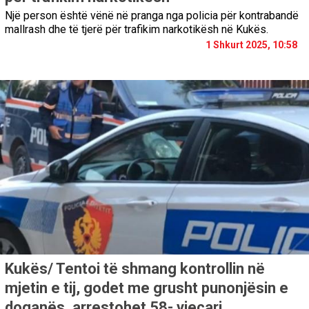
Një person është vënë në pranga nga policia për kontrabandë
mallrash dhe të tjerë për trafikim narkotikësh në Kukës.
1 Shkurt 2025, 10:58
Kukës/ Tentoi të shmang kontrollin në
mjetin e tij, godet me grusht punonjësin e
doganës, arrestohet 58- vjeçari