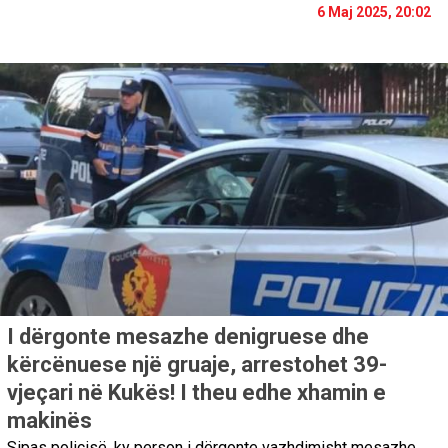
6 Maj 2025, 20:02
I dërgonte mesazhe denigruese dhe
kërcënuese një gruaje, arrestohet 39-
vjeçari në Kukës! I theu edhe xhamin e
makinës
Sipas policisë, ky person i dërgonte vazhdimisht mesazhe