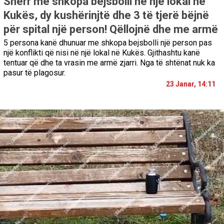
Sherr me shkopa bejsbolli në një lokal në
Kukës, dy kushërinjtë dhe 3 të tjerë bëjnë
për spital një person! Qëllojnë dhe me armë
5 persona kanë dhunuar me shkopa bejsbolli një person pas
një konflikti që nisi në një lokal në Kukës. Gjithashtu kanë
tentuar që dhe ta vrasin me armë zjarri. Nga të shtënat nuk ka
pasur të plagosur.
23 Janar, 14:11