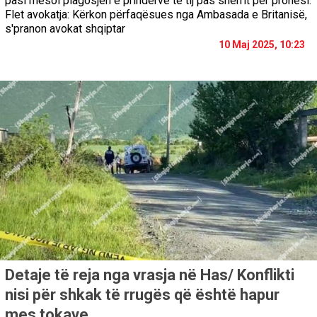
pasi mësoi plagosjen e prindërve të tij pas sherrit për pronësi.
Flet avokatja: Kërkon përfaqësues nga Ambasada e Britanisë,
s'pranon avokat shqiptar
10 Maj 2025, 10:23
Detaje të reja nga vrasja në Has/ Konflikti
nisi për shkak të rrugës që është hapur
mes tokave