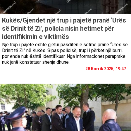
Kukës/Gjendet një trup i pajetë pranë 'Urës
së Drinit të Zi', policia nisin hetimet për
identifikimin e viktimës
Një trup i pajetë është gjetur pasditen e sotme pranë “Urës së
Drinit të Zi” në Kukës. Sipas policisë, trupi i përket një burri,
por ende nuk është identifikuar. Nga informacionet paraprake
nuk janë konstatuar shenja dhune.
28 Korrik 2025, 19:47