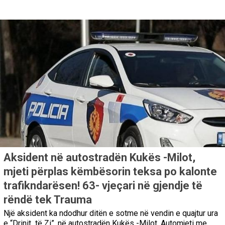
Aksident në autostradën Kukës -Milot,
mjeti përplas këmbësorin teksa po kalonte
trafikndarësen! 63- vjeçari në gjendje të
rëndë tek Trauma
Një aksident ka ndodhur ditën e sotme në vendin e quajtur ura
e “Drinit të Zi”, në autostradën Kukës -Milot. Automjeti me