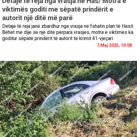
Detaje të reja nga vrasja në Has/ Motra e
viktimës goditi me sëpatë prindërit e
autorit një ditë më parë
Detaje të reja janë zbardhur nga vrasja në fshatin plan të Hasit.
Bëhet me dije se një ditë përpara vrasjes, motra e viktimës ka
goditur sëpatë prindërit të autorit të krimit.41-vjeçari
7 Maj 2025, 19:08