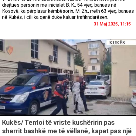
drejtues personin me inicialet B. K., 54 vjeç, banues në
Kosovë, ka përplasur këmbësorin, M. Zh., rreth 63 vjeç, banues
në Kukës, i cili ka qenë duke kaluar trafikndarësen.
31 Maj 2025, 11:15
Kukës/ Tentoi të vriste kushëririn pas
sherrit bashkë me të vëllanë, kapet pas një