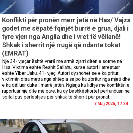
Konflikti për pronën merr jetë në Has/ Vajza
godet me sëpatë fqinjët burrë e grua, djali i
tyre vjen nga Anglia dhe i vret të vëllanë!
Shkak i sherrit një rrugë që ndante tokat
(EMRAT)
Një 34- vjeçar është vrarë me armë zjarri ditën e sotme në
Has. Viktima është Reshit Sallahu, kurse autori i arrestuar
është Ylber Jaku, 41- vjeç. Autori dyshohet se e ka pritur
viktimën disa metra nga shtëpia sa po ka zbritur nga mjeti dhe
e ka qëlluar duke i marrë jetën. Ngjarja ka lidhje me konfliktin e
raportuar një ditë më parë, ku dy bashkëshortët përfunduan në
spital pas përleshjes për shkak të sherrit për pronat.
7 Maj 2025, 17:24