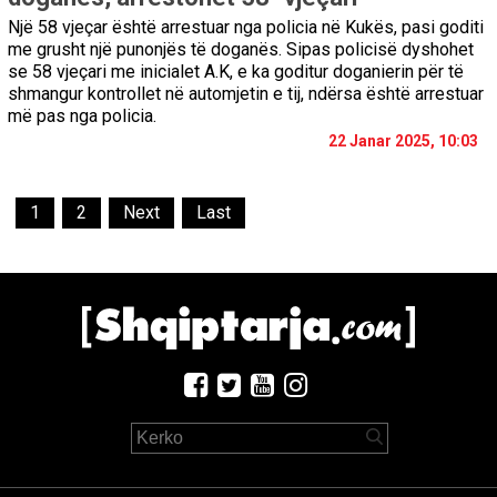
Një 58 vjeçar është arrestuar nga policia në Kukës, pasi goditi
me grusht një punonjës të doganës. Sipas policisë dyshohet
se 58 vjeçari me inicialet A.K, e ka goditur doganierin për të
shmangur kontrollet në automjetin e tij, ndërsa është arrestuar
më pas nga policia.
22 Janar 2025, 10:03
1
2
Next
Last