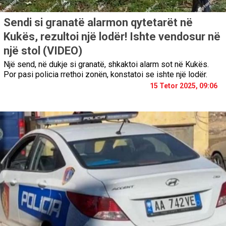
Sendi si granatë alarmon qytetarët në
Kukës, rezultoi një lodër! Ishte vendosur në
një stol (VIDEO)
Një send, në dukje si granatë, shkaktoi alarm sot në Kukës.
Por pasi policia rrethoi zonën, konstatoi se ishte një lodër.
15 Tetor 2025, 09:06