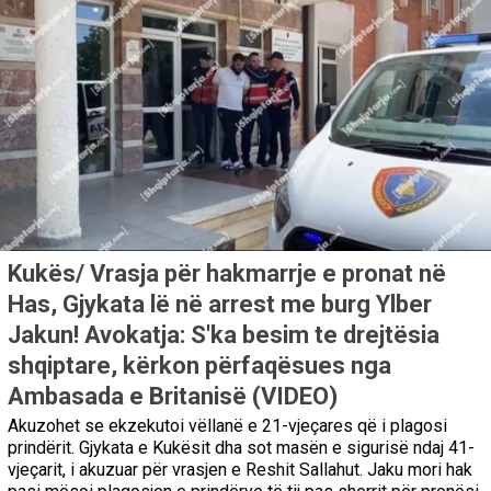
Kukës/ Vrasja për hakmarrje e pronat në
Has, Gjykata lë në arrest me burg Ylber
Jakun! Avokatja: S'ka besim te drejtësia
shqiptare, kërkon përfaqësues nga
Ambasada e Britanisë (VIDEO)
Akuzohet se ekzekutoi vëllanë e 21-vjeçares që i plagosi
prindërit. Gjykata e Kukësit dha sot masën e sigurisë ndaj 41-
vjeçarit, i akuzuar për vrasjen e Reshit Sallahut. Jaku mori hak