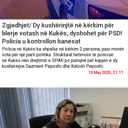
Zgjedhjet/ Dy kushërinjtë në kërkim për
blerje votash në Kukës, dyshohet për PSD!
Policia u kontrollon banesat
Policia në Kukës ka shpallur në kërkim 2 persona, pasi morën
vota për një parti politike. Strukturat hetimore të policisë
në Kukës nën drejtimin e SPAK po punojnë për kapjen e dy
kushërinjve Gazment Peposhi dhe Kalosh Peposhi.
10 Maj 2025, 21:11