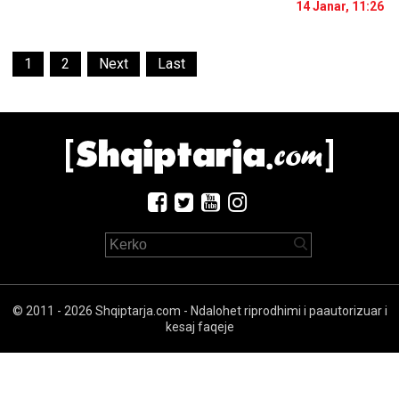
14 Janar, 11:26
1
2
Next
Last
© 2011 - 2026 Shqiptarja.com - Ndalohet riprodhimi i paautorizuar i
kesaj faqeje