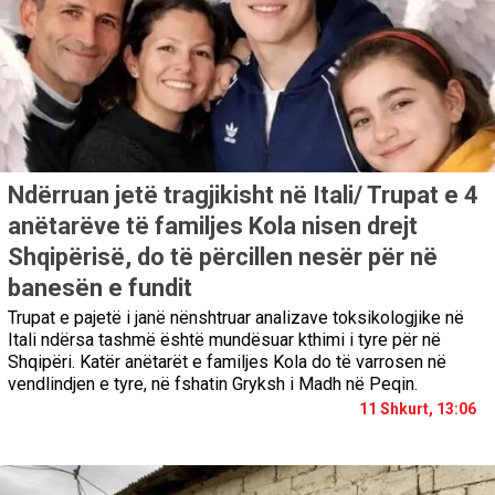
Ndërruan jetë tragjikisht në Itali/ Trupat e 4
anëtarëve të familjes Kola nisen drejt
Shqipërisë, do të përcillen nesër për në
banesën e fundit
Trupat e pajetë i janë nënshtruar analizave toksikologjike në
Itali ndërsa tashmë është mundësuar kthimi i tyre për në
Shqipëri. Katër anëtarët e familjes Kola do të varrosen në
vendlindjen e tyre, në fshatin Gryksh i Madh në Peqin.
11 Shkurt, 13:06