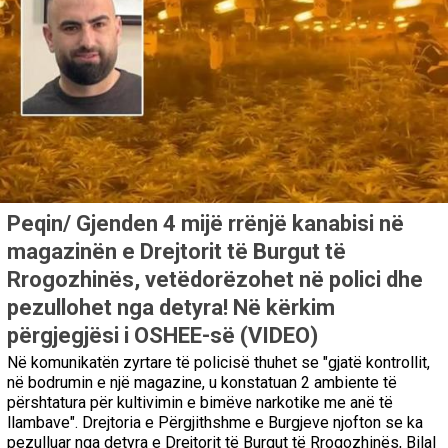
Peqin/ Gjenden 4 mijë rrënjë kanabisi në
magazinën e Drejtorit të Burgut të
Rrogozhinës, vetëdorëzohet në polici dhe
pezullohet nga detyra! Në kërkim
përgjegjësi i OSHEE-së (VIDEO)
Në komunikatën zyrtare të policisë thuhet se "gjatë kontrollit,
në bodrumin e një magazine, u konstatuan 2 ambiente të
përshtatura për kultivimin e bimëve narkotike me anë të
llambave". Drejtoria e Përgjithshme e Burgjeve njofton se ka
pezulluar nga detyra e Drejtorit të Burgut të Rrogozhinës, Bilal