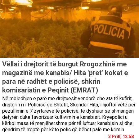
Vëllai i drejtorit të burgut Rrogozhinë me
magazinë me kanabis/ Hita ‘pret’ kokat e
para në radhët e policisë, shkrin
komisariatin e Peqinit (EMRAT)
Në mbledhjen e parë me drejtuesit vendorë dhe ata të kufirit,
drejtori i ri i Policisë së Shtetit, Skënder Hita, i njoftoi vetë për
pezullimin e 7 zyrtarëve të policisë, të dyshuar se shmangën
detyrën duke favorizuar kultivimin e kanabisit. Kryepolici u
kërkoi masa të menjëhershme për të luftuar kanabisin si dhe
qëndrim të rreptë për këto polic që bëhet palë me krimin
3 Prill, 12:58