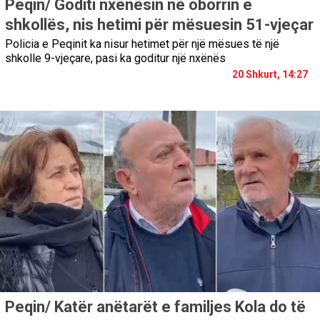
Peqin/ Goditi nxënësin në oborrin e
shkollës, nis hetimi për mësuesin 51-vjeçar
Policia e Peqinit ka nisur hetimet për një mësues të një
shkolle 9-vjeçare, pasi ka goditur një nxënës
20 Shkurt, 14:27
Peqin/ Katër anëtarët e familjes Kola do të