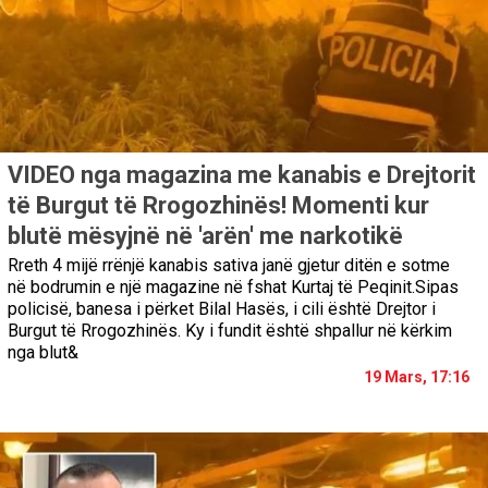
VIDEO nga magazina me kanabis e Drejtorit
të Burgut të Rrogozhinës! Momenti kur
blutë mësyjnë në 'arën' me narkotikë
Rreth 4 mijë rrënjë kanabis sativa janë gjetur ditën e sotme
në bodrumin e një magazine në fshat Kurtaj të Peqinit.Sipas
policisë, banesa i përket Bilal Hasës, i cili është Drejtor i
Burgut të Rrogozhinës. Ky i fundit është shpallur në kërkim
nga blut&
19 Mars, 17:16