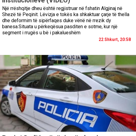
institucioneve (VIDEO)
Një rrëshqitje dheu është regjistruar në fshatin Algjinaj në
Shezë të Peqinit. Lëvizja e tokës ka shkaktuar çarje të thella
dhe deformim të sipërfaqes duke vënë në rrezik dy
banesa.Situata u përkeqësua pasditen e sotme, kur një
segment i rrugës u bë i pakalueshëm
22 Shkurt, 20:58