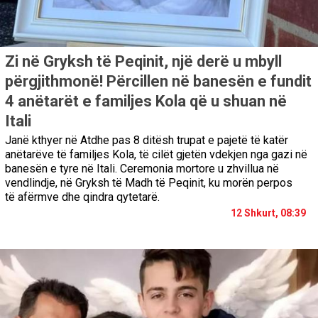
Zi në Gryksh të Peqinit, një derë u mbyll
përgjithmonë! Përcillen në banesën e fundit
4 anëtarët e familjes Kola që u shuan në
Itali
Janë kthyer në Atdhe pas 8 ditësh trupat e pajetë të katër
anëtarëve të familjes Kola, të cilët gjetën vdekjen nga gazi në
banesën e tyre në Itali. Ceremonia mortore u zhvillua në
vendlindje, në Gryksh të Madh të Peqinit, ku morën perpos
të afërmve dhe qindra qytetarë.
12 Shkurt, 08:39