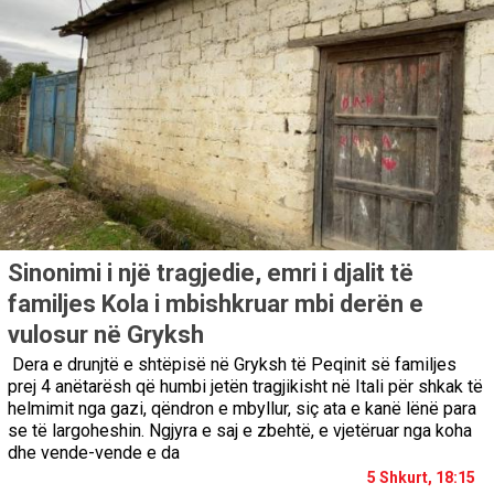
Sinonimi i një tragjedie, emri i djalit të
familjes Kola i mbishkruar mbi derën e
vulosur në Gryksh
Dera e drunjtë e shtëpisë në Gryksh të Peqinit së familjes
prej 4 anëtarësh që humbi jetën tragjikisht në Itali për shkak të
helmimit nga gazi, qëndron e mbyllur, siç ata e kanë lënë para
se të largoheshin. Ngjyra e saj e zbehtë, e vjetëruar nga koha
dhe vende-vende e da
5 Shkurt, 18:15