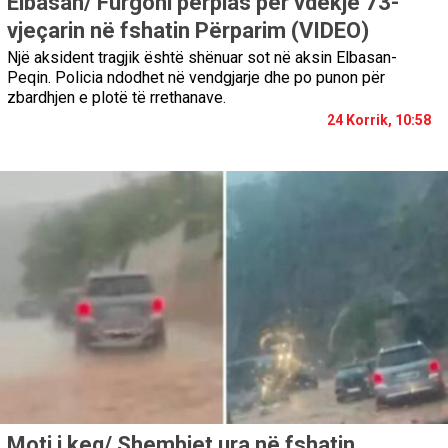
Elbasan/ Furgoni përplas për vdekje 73-
vjeçarin në fshatin Përparim (VIDEO)
Një aksident tragjik është shënuar sot në aksin Elbasan-
Peqin. Policia ndodhet në vendgjarje dhe po punon për
zbardhjen e plotë të rrethanave.
24 Korrik, 10:58
Moti i keq/ Shembjet ura në fshatin