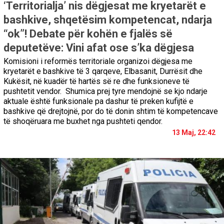
‘Territorialja’ nis dëgjesat me kryetarët e
bashkive, shqetësim kompetencat, ndarja
“ok”! Debate për kohën e fjalës së
deputetëve: Vini afat ose s’ka dëgjesa
Komisioni i reformës territoriale organizoi dëgjesa me
kryetarët e bashkive të 3 qarqeve, Elbasanit, Durrësit dhe
Kukësit, në kuadër të hartës së re dhe funksioneve të
pushtetit vendor. Shumica prej tyre mendojnë se kjo ndarje
aktuale është funksionale pa dashur të preken kufijtë e
bashkive që drejtojnë, por do të donin shtim të kompetencave
të shoqëruara me buxhet nga pushteti qendor.
13 Maj, 22:42