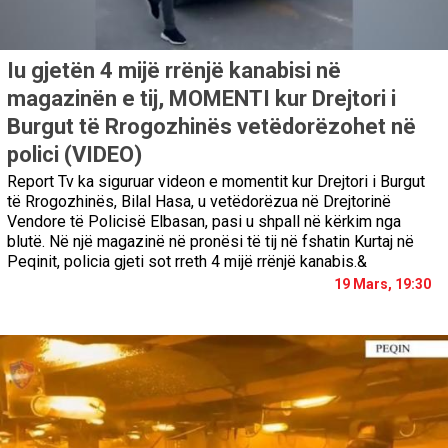
Iu gjetën 4 mijë rrënjë kanabisi në
magazinën e tij, MOMENTI kur Drejtori i
Burgut të Rrogozhinës vetëdorëzohet në
polici (VIDEO)
Report Tv ka siguruar videon e momentit kur Drejtori i Burgut
të Rrogozhinës, Bilal Hasa, u vetëdorëzua në Drejtorinë
Vendore të Policisë Elbasan, pasi u shpall në kërkim nga
blutë. Në një magazinë në pronësi të tij në fshatin Kurtaj në
Peqinit, policia gjeti sot rreth 4 mijë rrënjë kanabis.&
19 Mars, 19:30