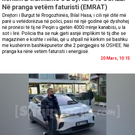
Në pranga vetëm faturisti (EMRAT)
Drejtori i Burgut të Rrogozhinës, Bilal Hasa, i cili një ditë më
parë u vetëdorëzua në polici, pasi në një godinë që dyshohej
në pronësi të tij në Peqin u gjetën 4000 rrënje kanabisi, u la
sot i lirë. Policia tha se nuk gjeti asnjë implikim të tij dhe se
magazinën e kishte i vëllai, që u shpall në kërkim së bashku
me kushëririn bashkëpunëtor dhe 2 përgjegjës të OSHEE. Në
pranga ka rënë vetëm faturisti i energjisë.
20 Mars, 10:15