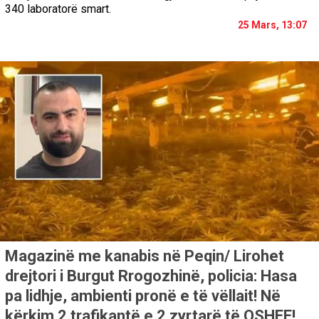
340 laboratorë smart.
25 Mars, 13:07
Magazinë me kanabis në Peqin/ Lirohet
drejtori i Burgut Rrogozhinë, policia: Hasa
pa lidhje, ambienti pronë e të vëllait! Në
kërkim 2 trafikantë e 2 zyrtarë të OSHEE!