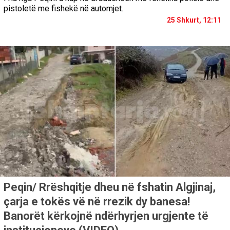
pistoletë me fishekë në automjet.
25 Shkurt, 12:11
Peqin/ Rrëshqitje dheu në fshatin Algjinaj,
çarja e tokës vë në rrezik dy banesa!
Banorët kërkojnë ndërhyrjen urgjente të