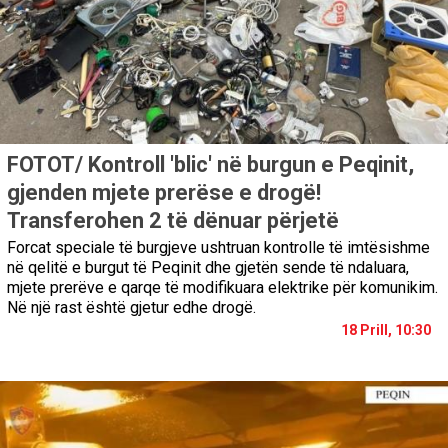
FOTOT/ Kontroll 'blic' në burgun e Peqinit,
gjenden mjete prerëse e drogë!
Transferohen 2 të dënuar përjetë
Forcat speciale të burgjeve ushtruan kontrolle të imtësishme
në qelitë e burgut të Peqinit dhe gjetën sende të ndaluara,
mjete prerëve e qarqe të modifikuara elektrike për komunikim.
Në një rast është gjetur edhe drogë.
18 Prill, 10:30