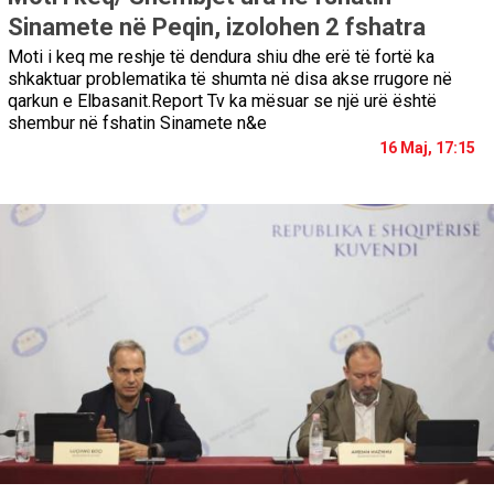
Sinamete në Peqin, izolohen 2 fshatra
Moti i keq me reshje të dendura shiu dhe erë të fortë ka
shkaktuar problematika të shumta në disa akse rrugore në
qarkun e Elbasanit.Report Tv ka mësuar se një urë është
shembur në fshatin Sinamete n&e
16 Maj, 17:15