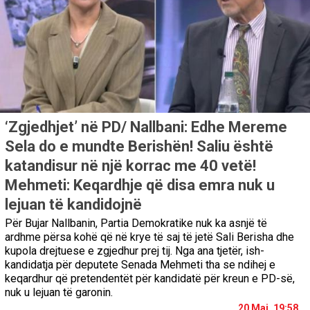
‘Zgjedhjet’ në PD/ Nallbani: Edhe Mereme
Sela do e mundte Berishën! Saliu është
katandisur në një korrac me 40 vetë!
Mehmeti: Keqardhje që disa emra nuk u
lejuan të kandidojnë
Për Bujar Nallbanin, Partia Demokratike nuk ka asnjë të
ardhme përsa kohë që në krye të saj të jetë Sali Berisha dhe
kupola drejtuese e zgjedhur prej tij. Nga ana tjetër, ish-
kandidatja për deputete Senada Mehmeti tha se ndihej e
keqardhur që pretendentët për kandidatë për kreun e PD-së,
nuk u lejuan të garonin.
20 Maj, 19:58