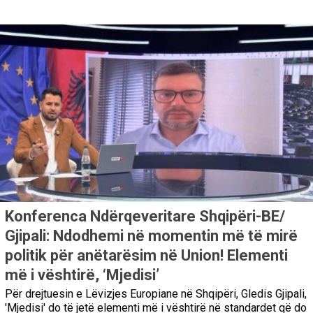
Konferenca Ndërqeveritare Shqipëri-BE/
Gjipali: Ndodhemi në momentin më të mirë
politik për anëtarësim në Union! Elementi
më i vështirë, ‘Mjedisi’
Për drejtuesin e Lëvizjes Europiane në Shqipëri, Gledis Gjipali,
'Mjedisi' do të jetë elementi më i vështirë në standardet që do