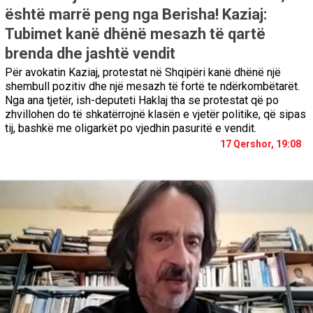
është marrë peng nga Berisha! Kaziaj:
Tubimet kanë dhënë mesazh të qartë
brenda dhe jashtë vendit
Për avokatin Kaziaj, protestat në Shqipëri kanë dhënë një
shembull pozitiv dhe një mesazh të fortë te ndërkombëtarët.
Nga ana tjetër, ish-deputeti Haklaj tha se protestat që po
zhvillohen do të shkatërrojnë klasën e vjetër politike, që sipas
tij, bashkë me oligarkët po vjedhin pasuritë e vendit.
17 Qershor, 19:08