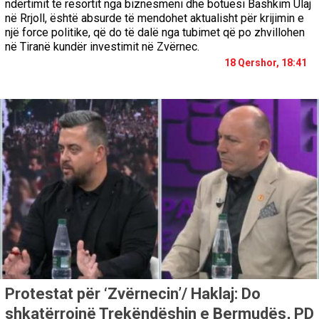
ndërtimit të resortit nga biznesmeni dhe botuesi Bashkim Ulaj
në Rrjoll, është absurde të mendohet aktualisht për krijimin e
një force politike, që do të dalë nga tubimet që po zhvillohen
në Tiranë kundër investimit në Zvërnec.
18 Qershor, 18:41
Protestat për ‘Zvërnecin’/ Haklaj: Do
shkatërrojnë Trekëndëshin e Bermudës, PD