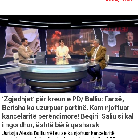
‘Zgjedhjet’ për kreun e PD/ Balliu: Farsë,
Berisha ka uzurpuar partinë. Kam njoftuar
kancelaritë perëndimore! Beqiri: Saliu si kal
i ngordhur, është bërë qesharak
Juristja Alesia Balliu rrëfeu se ka njoftuar kancelaritë