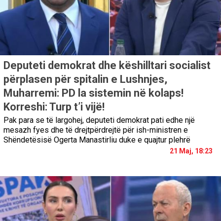
Deputeti demokrat dhe këshilltari socialist
përplasen për spitalin e Lushnjes,
Muharremi: PD la sistemin në kolaps!
Korreshi: Turp t’i vijë!
Pak para se të largohej, deputeti demokrat pati edhe një
mesazh fyes dhe të drejtpërdrejtë për ish-ministren e
Shëndetësisë Ogerta Manastirliu duke e quajtur plehrë
21 Maj, 18:23