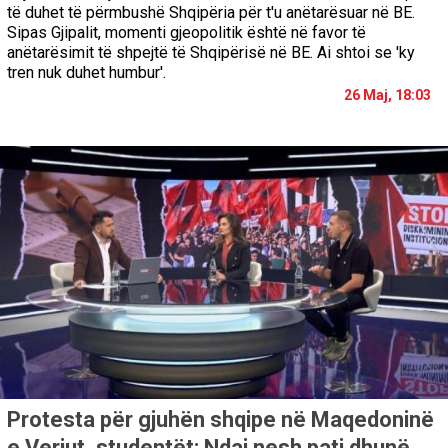
të duhet të përmbushë Shqipëria për t'u anëtarësuar në BE.
Sipas Gjipalit, momenti gjeopolitik është në favor të
anëtarësimit të shpejtë të Shqipërisë në BE. Ai shtoi se 'ky
tren nuk duhet humbur'.
26 Maj, 18:03
Protesta për gjuhën shqipe në Maqedoninë
e Veriut, studentët: Ndaj nesh pati dhunë