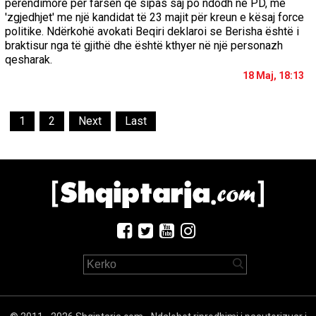
perëndimore për farsën që sipas saj po ndodh në PD, me
'zgjedhjet' me një kandidat të 23 majit për kreun e kësaj force
politike. Ndërkohë avokati Beqiri deklaroi se Berisha është i
braktisur nga të gjithë dhe është kthyer në një personazh
qesharak.
18 Maj, 18:13
1
2
Next
Last