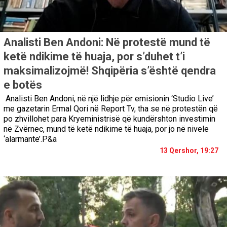
Analisti Ben Andoni: Në protestë mund të
ketë ndikime të huaja, por s’duhet t’i
maksimalizojmë! Shqipëria s’është qendra
e botës
Analisti Ben Andoni, në një lidhje për emisionin ‘Studio Live’
me gazetarin Ermal Qori në Report Tv, tha se në protestën që
po zhvillohet para Kryeministrisë që kundërshton investimin
në Zvërnec, mund të ketë ndikime të huaja, por jo në nivele
‘alarmante’.P&a
13 Qershor, 19:27