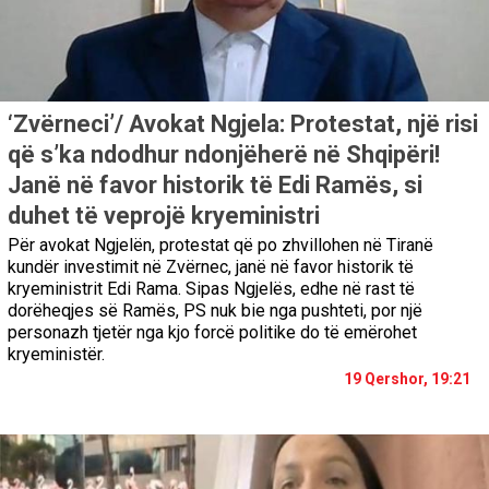
‘Zvërneci’/ Avokat Ngjela: Protestat, një risi
që s’ka ndodhur ndonjëherë në Shqipëri!
Janë në favor historik të Edi Ramës, si
duhet të veprojë kryeministri
Për avokat Ngjelën, protestat që po zhvillohen në Tiranë
kundër investimit në Zvërnec, janë në favor historik të
kryeministrit Edi Rama. Sipas Ngjelës, edhe në rast të
dorëheqjes së Ramës, PS nuk bie nga pushteti, por një
personazh tjetër nga kjo forcë politike do të emërohet
kryeministër.
19 Qershor, 19:21