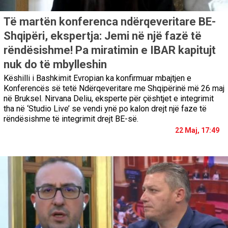
Të martën konferenca ndërqeveritare BE-
Shqipëri, ekspertja: Jemi në një fazë të
rëndësishme! Pa miratimin e IBAR kapitujt
nuk do të mbylleshin
Këshilli i Bashkimit Evropian ka konfirmuar mbajtjen e
Konferencës së tetë Ndërqeveritare me Shqipërinë më 26 maj
në Bruksel. Nirvana Deliu, eksperte për çështjet e integrimit
tha në ‘Studio Live’ se vendi ynë po kalon drejt një faze të
rëndësishme të integrimit drejt BE-së.
22 Maj, 17:49