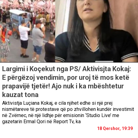
Largimi i Koçekut nga PS/ Aktivisjta Kokaj:
E përgëzoj vendimin, por uroj të mos ketë
prapavijë tjetër! Ajo nuk i ka mbështetur
kauzat tona
Aktivistja Luçiana Kokaj, e cila njihet edhe si një prej
nismëtareve të protestave që po zhvillohen kundër investimit
në Zvërnec, në një lidhje për emisionin ‘Studio Live’ me
gazetarin Ermal Qori në Report Tv, ka
18 Qershor, 19:39