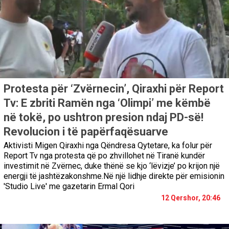
Protesta për ‘Zvërnecin’, Qiraxhi për Report
Tv: E zbriti Ramën nga ‘Olimpi’ me këmbë
në tokë, po ushtron presion ndaj PD-së!
Revolucion i të papërfaqësuarve
Aktivisti Migen Qiraxhi nga Qëndresa Qytetare, ka folur për
Report Tv nga protesta që po zhvillohet në Tiranë kundër
investimit në Zvërnec, duke thënë se kjo ‘lëvizje’ po krijon një
energji të jashtëzakonshme.Në një lidhje direkte për emisionin
'Studio Live' me gazetarin Ermal Qori
12 Qershor, 20:46