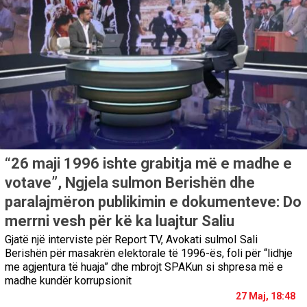
“26 maji 1996 ishte grabitja më e madhe e
votave”, Ngjela sulmon Berishën dhe
paralajmëron publikimin e dokumenteve: Do
merrni vesh për kë ka luajtur Saliu
Gjatë një interviste për Report TV, Avokati sulmoI Sali
Berishën për masakrën elektorale të 1996-ës, foli për “lidhje
me agjentura të huaja” dhe mbrojt SPAKun si shpresa më e
madhe kundër korrupsionit
27 Maj, 18:48