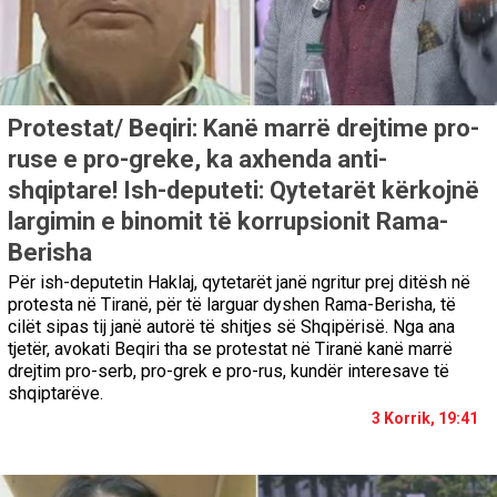
Protestat/ Beqiri: Kanë marrë drejtime pro-
ruse e pro-greke, ka axhenda anti-
shqiptare! Ish-deputeti: Qytetarët kërkojnë
largimin e binomit të korrupsionit Rama-
Berisha
Për ish-deputetin Haklaj, qytetarët janë ngritur prej ditësh në
protesta në Tiranë, për të larguar dyshen Rama-Berisha, të
cilët sipas tij janë autorë të shitjes së Shqipërisë. Nga ana
tjetër, avokati Beqiri tha se protestat në Tiranë kanë marrë
drejtim pro-serb, pro-grek e pro-rus, kundër interesave të
shqiptarëve.
3 Korrik, 19:41