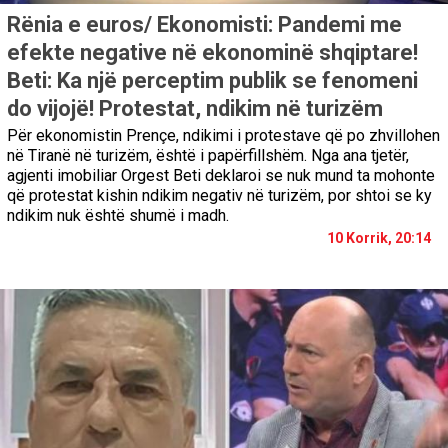
Rënia e euros/ Ekonomisti: Pandemi me
efekte negative në ekonominë shqiptare!
Beti: Ka një perceptim publik se fenomeni
do vijojë! Protestat, ndikim në turizëm
Për ekonomistin Prençe, ndikimi i protestave që po zhvillohen
në Tiranë në turizëm, është i papërfillshëm. Nga ana tjetër,
agjenti imobiliar Orgest Beti deklaroi se nuk mund ta mohonte
që protestat kishin ndikim negativ në turizëm, por shtoi se ky
ndikim nuk është shumë i madh.
10 Korrik, 20:14