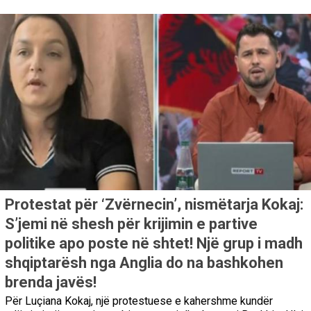
Protestat për ‘Zvërnecin’, nismëtarja Kokaj:
S’jemi në shesh për krijimin e partive
politike apo poste në shtet! Një grup i madh
shqiptarësh nga Anglia do na bashkohen
brenda javës!
Për Luçiana Kokaj, një protestuese e kahershme kundër