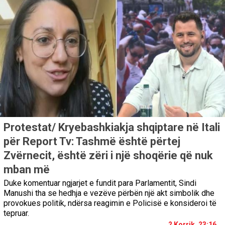
Protestat/ Kryebashkiakja shqiptare në Itali
për Report Tv: Tashmë është përtej
Zvërnecit, është zëri i një shoqërie që nuk
mban më
Duke komentuar ngjarjet e fundit para Parlamentit, Sindi
Manushi tha se hedhja e vezëve përbën një akt simbolik dhe
provokues politik, ndërsa reagimin e Policisë e konsideroi të
tepruar.
2 Korrik, 23:16