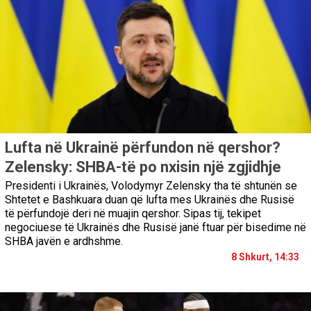
Lufta në Ukrainë përfundon në qershor?
Zelensky: SHBA-të po nxisin një zgjidhje
Presidenti i Ukrainës, Volodymyr Zelensky tha të shtunën se
Shtetet e Bashkuara duan që lufta mes Ukrainës dhe Rusisë
të përfundojë deri në muajin qershor. Sipas tij, tekipet
negociuese të Ukrainës dhe Rusisë janë ftuar për bisedime në
SHBA javën e ardhshme.
8 Shkurt, 14:33