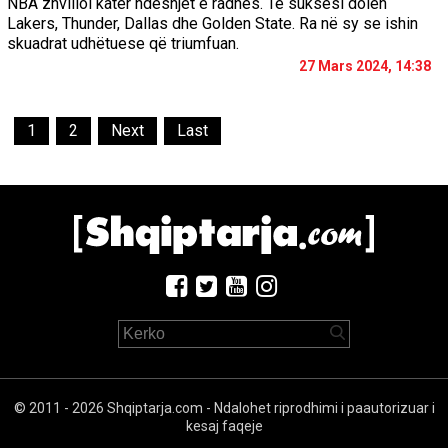
NBA zhvilloi katër ndeshjet e radhës. Te suksesi dolën
Lakers, Thunder, Dallas dhe Golden State. Ra në sy se ishin
skuadrat udhëtuese që triumfuan.
27 Mars 2024, 14:38
1
2
Next
Last
© 2011 - 2026 Shqiptarja.com - Ndalohet riprodhimi i paautorizuar i
kesaj faqeje