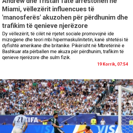
Andrew dhe Tristan Tate arrestohen në
Miami, vëllezërit influencues të
'manosferës' akuzohen për përdhunim dhe
trafikim të qenieve njerëzore
Dy vëllezërit, të cilët në rrjetet sociale promovojnë ide
mizogjene dhe teori mbi hipermaskulinitetin, kanë shtetësi të
dyfishtë amerikane dhe britanike. Pikërisht në Mbretërinë e
Bashkuar ata përballen me akuza për përdhunim, trafikim të
qenieve njerëzore dhe sulm fizik.
19 Korrik, 07:54