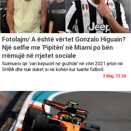
Fotolajm/ A është vërtet Gonzalo Higuain?
Një selfie me 'Pipitën' në Miami po bën
rrëmujë në rrjetet sociale
Sulmuesi që 'vari këpucët në gozhdë' në vitin 2021 jeton në
SHBA dhe nuk duket si në kohën kur luante futboll.
2 Maj, 13:26