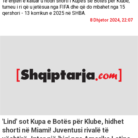
Të enjten e kaluar u hodh shorti i Kupës së Botës për Klube,
turneu i ri që u jetësua nga FIFA dhe që do mbahet nga 15
qershori - 13 korrikun e 2025 në SHBA.
8 Dhjetor 2024, 22:07
'Lind' sot Kupa e Botës për Klube, hidhet
shorti në Miami! Juventusi rivalë të