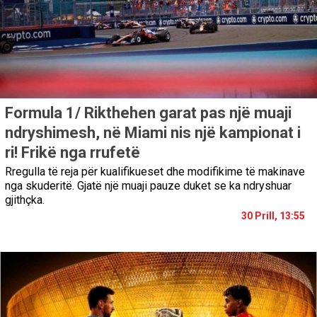
Formula 1/ Rikthehen garat pas një muaji
ndryshimesh, në Miami nis një kampionat i
ri! Frikë nga rrufetë
Rregulla të reja për kualifikueset dhe modifikime të makinave
nga skuderitë. Gjatë një muaji pauze duket se ka ndryshuar
gjithçka.
30 Prill, 13:55