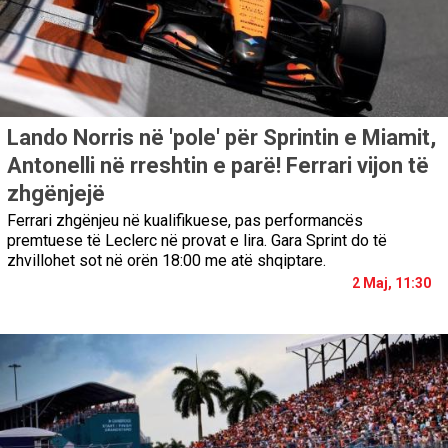
Lando Norris në 'pole' për Sprintin e Miamit,
Antonelli në rreshtin e parë! Ferrari vijon të
zhgënjejë
Ferrari zhgënjeu në kualifikuese, pas performancës
premtuese të Leclerc në provat e lira. Gara Sprint do të
zhvillohet sot në orën 18:00 me atë shqiptare.
2 Maj, 11:30