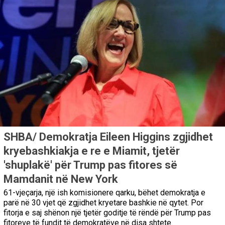
SHBA/ Demokratja Eileen Higgins zgjidhet
kryebashkiakja e re e Miamit, tjetër
'shuplakë' për Trump pas fitores së
Mamdanit në New York
61-vjeçarja, një ish komisionere qarku, bëhet demokratja e
parë në 30 vjet që zgjidhet kryetare bashkie në qytet. Por
fitorja e saj shënon një tjetër goditje të rëndë për Trump pas
fitoreve të fundit të demokratëve në disa shtete.