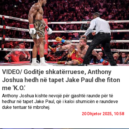
VIDEO/ Goditje shkatërruese, Anthony
Joshua hedh në tapet Jake Paul dhe fiton
me 'K.O.'
Anthony Joshua kishte nevojë për gjashtë raunde për të
hedhur në tapet Jake Paul, që i kaloi shumicën e raundeve
duke tentuar të mbrohej.
20 Dhjetor 2025, 10:58