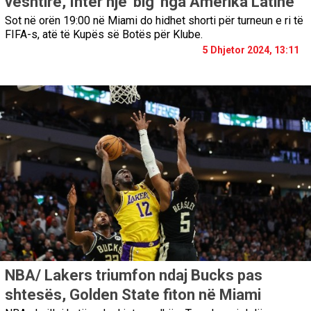
vështirë, Inter një 'big' nga Amerika Latine
Sot në orën 19:00 në Miami do hidhet shorti për turneun e ri të
FIFA-s, atë të Kupës së Botës për Klube.
5 Dhjetor 2024, 13:11
NBA/ Lakers triumfon ndaj Bucks pas
shtesës, Golden State fiton në Miami