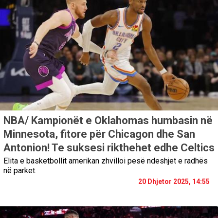
NBA/ Kampionët e Oklahomas humbasin në
Minnesota, fitore për Chicagon dhe San
Antonion! Te suksesi rikthehet edhe Celtics
Elita e basketbollit amerikan zhvilloi pesë ndeshjet e radhës
në parket.
20 Dhjetor 2025, 14:55