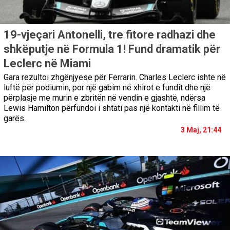
19-vjeçari Antonelli, tre fitore radhazi dhe
shkëputje në Formula 1! Fund dramatik për
Leclerc në Miami
Gara rezultoi zhgënjyese për Ferrarin. Charles Leclerc ishte në
luftë për podiumin, por një gabim në xhirot e fundit dhe një
përplasje me murin e zbritën në vendin e gjashtë, ndërsa
Lewis Hamilton përfundoi i shtati pas një kontakti në fillim të
garës.
3 Maj, 21:44