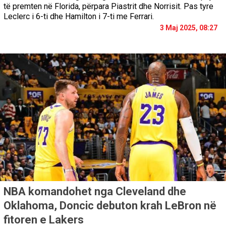
të premten në Florida, përpara Piastrit dhe Norrisit. Pas tyre
Leclerc i 6-ti dhe Hamilton i 7-ti me Ferrari.
3 Maj 2025, 08:27
NBA komandohet nga Cleveland dhe
Oklahoma, Doncic debuton krah LeBron në
fitoren e Lakers