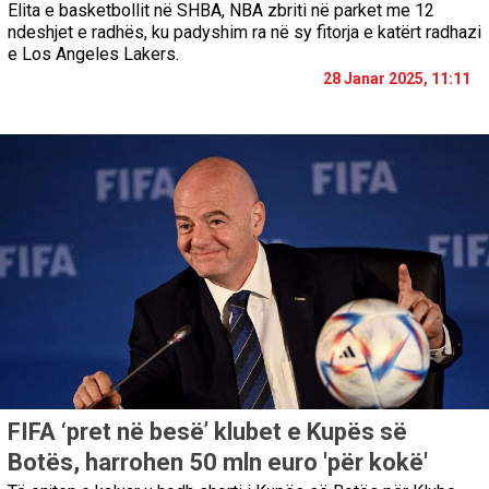
Elita e basketbollit në SHBA, NBA zbriti në parket me 12
ndeshjet e radhës, ku padyshim ra në sy fitorja e katërt radhazi
e Los Angeles Lakers.
28 Janar 2025, 11:11
FIFA ‘pret në besë’ klubet e Kupës së
Botës, harrohen 50 mln euro 'për kokë'