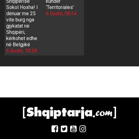
Shqipërisë
kundër
Sokol Hoxha! I
‘Territoriales’
dënuar me 25
6 Gusht, 08:54
vite burg nga
gjykatat në
Shqipëri,
kërkohet edhe
në Belgjikë
6 Gusht, 10:28