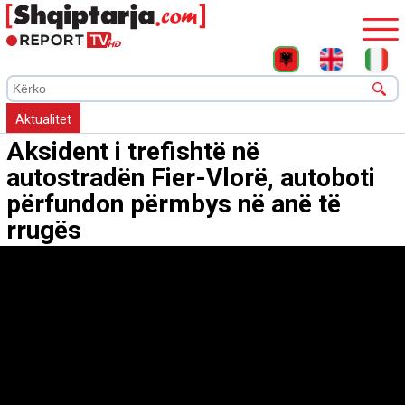
Aktualitet
Aksident i trefishtë në
autostradën Fier-Vlorë, autoboti
përfundon përmbys në anë të
rrugës