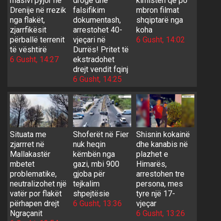
masivi pyjor në
droge dhe
kimisten që po
Drenije në rrezik
falsifikim
mbron filmat
nga flakët,
dokumentash,
shqiptarë nga
zjarrfikësit
arrestohet 40-
koha
përballë terrenit
vjeçari në
6 Gusht, 14:02
të vështirë
Durrës! Pritet të
6 Gusht, 14:27
ekstradohet
drejt vendit fqinj
6 Gusht, 14:25
Situata me
Shoferët në Fier
Shisnin kokainë
zjarrret në
nuk heqin
dhe kanabis në
Mallakastër
këmbën nga
plazhet e
mbetet
gazi, mbi 900
Himarës,
problematike,
gjoba për
arrestohen tre
neutralizohet një
tejkalim
persona, mes
vatër por flakët
shpejtësie
tyre një 17-
përhapen drejt
6 Gusht, 13:36
vjeçar
Ngraçanit
6 Gusht, 13:26