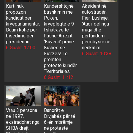
Kurti nuk
Kundërshtojnë
Aksident në
propozon
bashkimin me
autostradën
kandidat për
Pukën,
Fier-Lushnje,
kryeparlamentar:
kryepleqtë e 9
‘Audi’ del nga
Duam kohë për
fshatrave të
rruga dhe
bisedime për
Fushë-Arrëzit
përfundon i
presidentin
‘Kuvend’ pranë
përmbysur në
6 Gusht, 12:00
Kishës së
nënkalim
Fierzës! Të
6 Gusht, 10:38
premten
protestë kundër
‘Territoriales’
6 Gusht, 11:12
Vrau 3 persona
Banorët e
në 1997,
Divjakës për të
ekstradohet nga
6-ën mbrëmje
SHBA drejt
në protestë