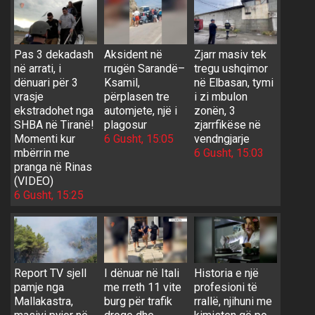
Pas 3 dekadash
Aksident në
Zjarr masiv tek
në arrati, i
rrugën Sarandë–
tregu ushqimor
dënuari për 3
Ksamil,
në Elbasan, tymi
vrasje
përplasen tre
i zi mbulon
ekstradohet nga
automjete, një i
zonën, 3
SHBA në Tiranë!
plagosur
zjarrfikëse në
Momenti kur
6 Gusht, 15:05
vendngjarje
mbërrin me
6 Gusht, 15:03
pranga në Rinas
(VIDEO)
6 Gusht, 15:25
Report TV sjell
I dënuar në Itali
Historia e një
pamje nga
me rreth 11 vite
profesioni të
Mallakastra,
burg për trafik
rrallë, njihuni me