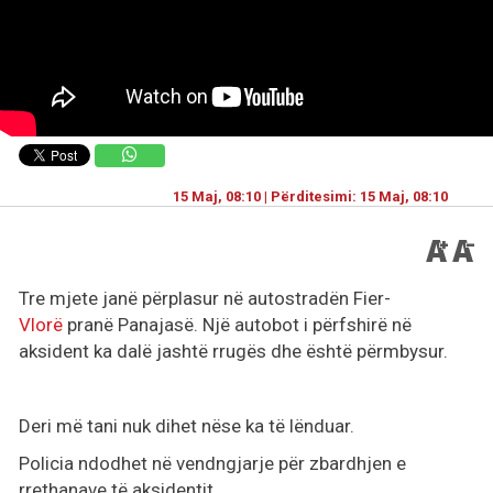
15 Maj, 08:10 | Përditesimi: 15 Maj, 08:10
Tre mjete janë përplasur në autostradën Fier-
Vlorë
pranë Panajasë. Një autobot i përfshirë në
aksident ka dalë jashtë rrugës dhe është përmbysur.
Deri më tani nuk dihet nëse ka të lënduar.
Policia ndodhet në vendngjarje për zbardhjen e
rrethanave të aksidentit.