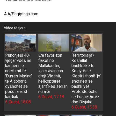
A.A/Shqiptarja.com
Video të tjera
Punonjësi 40-
Era favorizon
‘Territorialja’/
vjeçar vdes në
flakët në
Këshillat
kantierin e
Mallakastër,
bashkiakë të
ndërtimit të
zjarri avancon
Këlcyrës e
'Durrës Marina'
drejt Vloshit,
Klosit i thonë ‘jo’
të Alabbarit,
helikopterët
shkrirjes së
dyshohet se
zjarrfikës sërish
bashkive!
pësoi arrest
në ajër
Protestë edhe
kardiak
6 Gusht, 17:18
në Fushë-Arrëz
6 Gusht, 18:08
dhe Divjakë
6 Gusht, 15:38