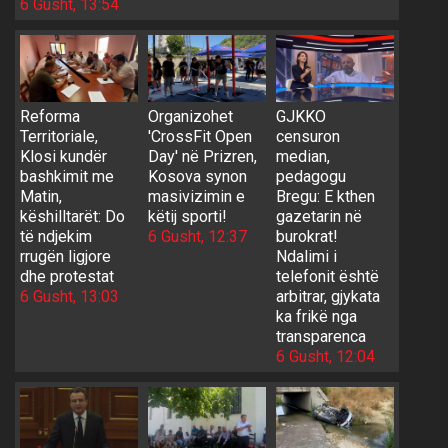
6 Gusht, 13:54
Reforma
Organizohet
GJKKO
Territoriale,
'CrossFit Open
censuron
Klosi kundër
Day' në Prizren,
median,
bashkimit me
Kosova synon
pedagogu
Matin,
masivizimin e
Bregu: E kthen
këshilltarët: Do
këtij sporti!
gazetarin në
të ndjekim
6 Gusht, 12:37
burokrat!
rrugën ligjore
Ndalimi i
dhe protestat
telefonit është
6 Gusht, 13:03
arbitrar, gjykata
ka frikë nga
transparenca
6 Gusht, 12:04