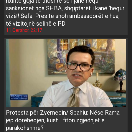
nxinte goja të thoshte se i janë hequr
sanksionet nga SHBA, shqiptarët i kanë ‘hequr
vizë’! Sefa: Pres të shoh ambasadorët e huaj
të vizitojnë selinë e PD
11 Qershor, 22:17
Protesta për Zvërnecin/ Spahiu: Nëse Rama
jep dorëheqjen, kush i fiton zgjedhjet e
parakohshme?