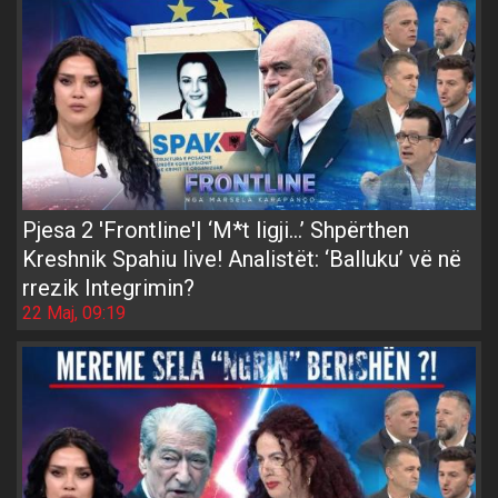
Pjesa 2 'Frontline'| ‘M*t ligji…’ Shpërthen
Kreshnik Spahiu live! Analistët: ‘Balluku’ vë në
rrezik Integrimin?
22 Maj, 09:19