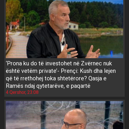
‘Prona ku do të investohet në Zvërnec nuk
është vetëm private’- Prençi: Kush dha lejen
që të rrethohej toka shtetërore? Qasja e
Ramës ndaj qytetarëve, e paqartë
4 Qershor, 23:08