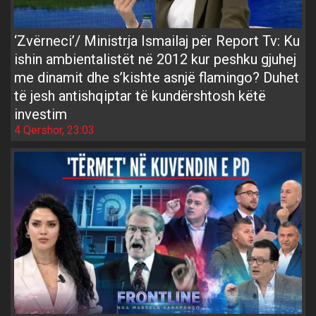
‘Zvërneci’/ Ministrja Ismailaj për Report Tv: Ku
ishin ambientalistët në 2012 kur peshku gjuhej
me dinamit dhe s’kishte asnjë flamingo? Duhet
të jesh antishqiptar të kundërshtosh këtë
investim
4 Qershor, 23:03