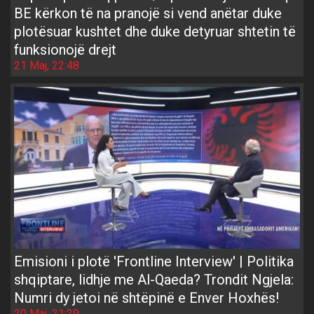
BE kërkon të na pranojë si vend anëtar duke
plotësuar kushtet dhe duke detyruar shtetin të
funksionojë drejt
21 Maj, 22:48
Emisioni i plotë 'Frontline Interview' | Politika
shqiptare, lidhje me Al-Qaeda? Trondit Ngjela:
Numri dy jetoi në shtëpinë e Enver Hoxhës!
20 Maj, 21:29