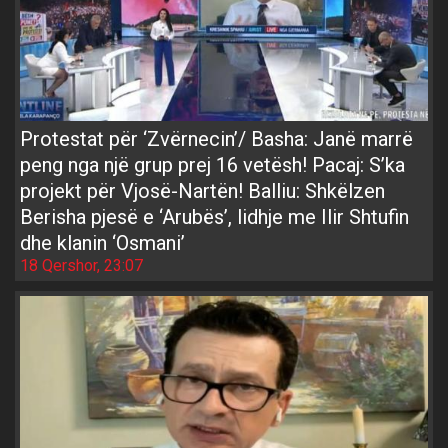
Protestat për ‘Zvërnecin’/ Basha: Janë marrë
peng nga një grup prej 16 vetësh! Pacaj: S’ka
projekt për Vjosë-Nartën! Balliu: Shkëlzen
Berisha pjesë e ‘Arubës’, lidhje me Ilir Shtufin
dhe klanin ‘Osmani’
18 Qershor, 23:07