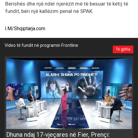
Berishës dhe një ndër njerëzit më të besuar të këtij të
fundit, bëri një kallëzim penal në SPAK.
I.M/Shqiptarja.com
Video të fundit në programin Frontline
Të gjitha
Dhuna ndaj 17-vjeçares në Fier, Prençi: