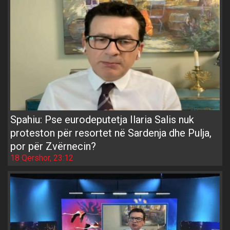
Spahiu: Pse eurodeputetja Ilaria Salis nuk
proteston për resortet në Sardenja dhe Pulja,
por për Zvërnecin?
18 Qershor, 23:12