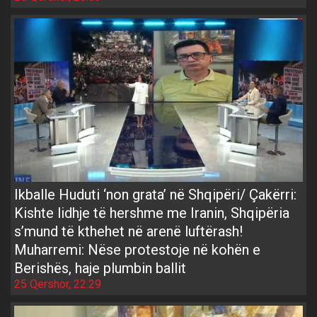
Ikballe Huduti ‘non grata’ në Shqipëri/ Çakërri:
Kishte lidhje të hershme me Iranin, Shqipëria
s’mund të kthehet në arenë luftërash!
Muharremi: Nëse protestoje në kohën e
Berishës, haje plumbin ballit
25 Qershor, 22:29