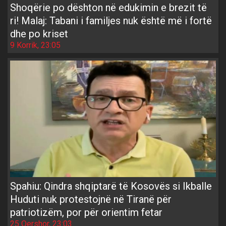
Shoqërie po dështon në edukimin e brezit të
ri! Malaj: Tabani i familjes nuk është më i fortë
dhe po kriset
9 Korrik, 23:05
Spahiu: Qindra shqiptarë të Kosovës si Ikballe
Huduti nuk protestojnë në Tiranë për
patriotizëm, por për orientim fetar
25 Qershor, 23:03