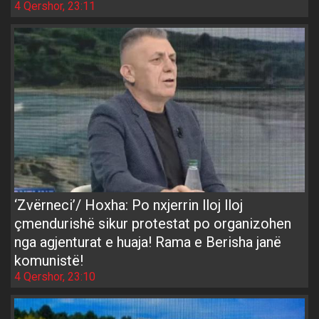
4 Qershor, 23:11
‘Zvërneci’/ Hoxha: Po nxjerrin lloj lloj
çmendurishë sikur protestat po organizohen
nga agjenturat e huaja! Rama e Berisha janë
komunistë!
4 Qershor, 23:10