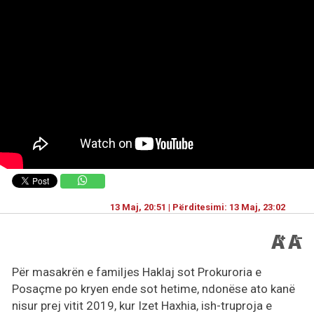
13 Maj, 20:51 | Përditesimi: 13 Maj, 23:02
Për masakrën e familjes Haklaj sot Prokuroria e
Posaçme po kryen ende sot hetime, ndonëse ato kanë
nisur prej vitit 2019, kur Izet Haxhia, ish-truproja e