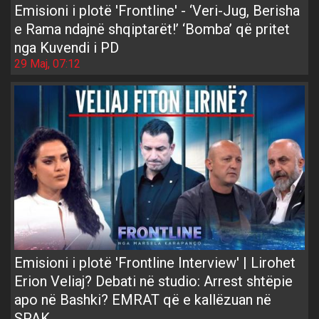
Emisioni i plotë 'Frontline' - ‘Veri-Jug, Berisha
e Rama ndajnë shqiptarët!’ ‘Bomba’ që pritet
nga Kuvendi i PD
29 Maj, 07:12
Emisioni i plotë 'Frontline Interview' | Lirohet
Erion Veliaj? Debati në studio: Arrest shtëpie
apo në Bashki? EMRAT që e kallëzuan në
SPAK