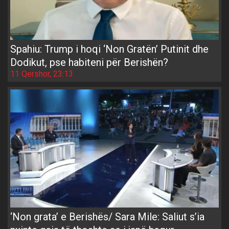
Spahiu: Trump i hoqi ‘Non Gratën’ Putinit dhe
Dodikut, pse habiteni për Berishën?
11 Qershor, 23:13
‘Non grata’ e Berishës/ Sara Mile: Saliut s’ia