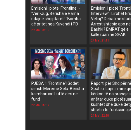
Emisioni i plotë 'Frontline' -
Emisioni i plotë 'Front
‘Veri-Jug, Berisha e Rama
Interview' | Lirohet Er
ndajnë shqiptarët!’ ‘Bomba’
Veliaj? Debati në stud
që pritet nga Kuvendi i PD
Arrest shtëpie apo në
Bashki? EMRAT që e
29 Maj, 07:12
kallëzuan në SPAK
27 Maj, 21:41
PJESA 1 'Frontline'| Godet
Raporti për Shqipërin
sërish Mereme Sela: Berisha
Spahiu: Lajm i mirë q
ka mbaruar! Luftë deri në
kërkon të na pranojë 
fund
anëtar duke plotësua
kushtet dhe duke det
22 Maj, 09:17
shtetin të funksionojë
21 Maj, 22:48