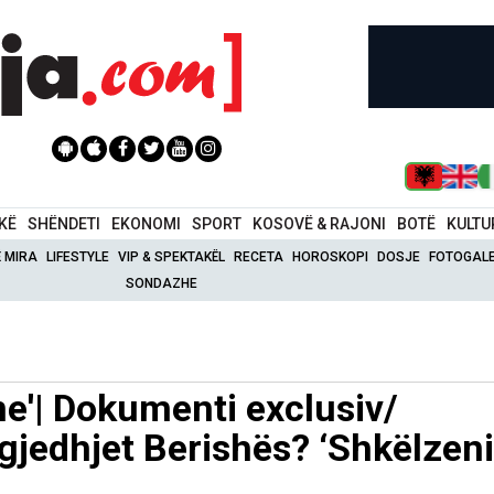
IKË
SHËNDETI
EKONOMI
SPORT
KOSOVË & RAJONI
BOTË
KULTU
Ë MIRA
LIFESTYLE
VIP & SPEKTAKËL
RECETA
HOROSKOPI
DOSJE
FOTOGALE
SONDAZHE
ine'| Dokumenti exclusiv/
gjedhjet Berishës? ‘Shkëlzeni