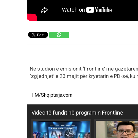
Në studion e emisionit ‘Frontline’ me gazetare
‘zgjedhjet’ e 23 majit për kryetarin e PD-së, ku
I.M/Shqiptarja.com
Video të fundit në programin Frontline