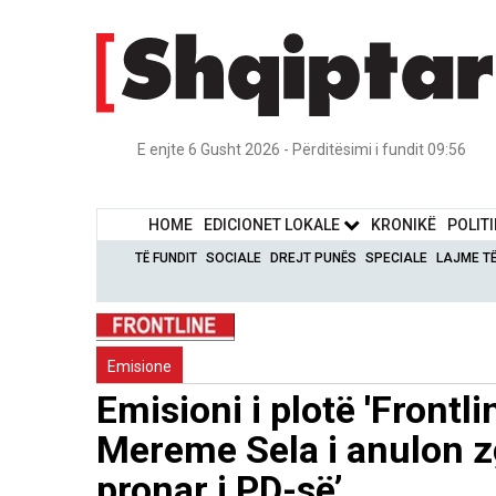
E enjte 6 Gusht 2026 - Përditësimi i fundit 09:56
HOME
EDICIONET LOKALE
KRONIKË
POLIT
TË FUNDIT
SOCIALE
DREJT PUNËS
SPECIALE
LAJME T
Emisione
Emisioni i plotë 'Frontl
Mereme Sela i anulon z
pronar i PD-së’