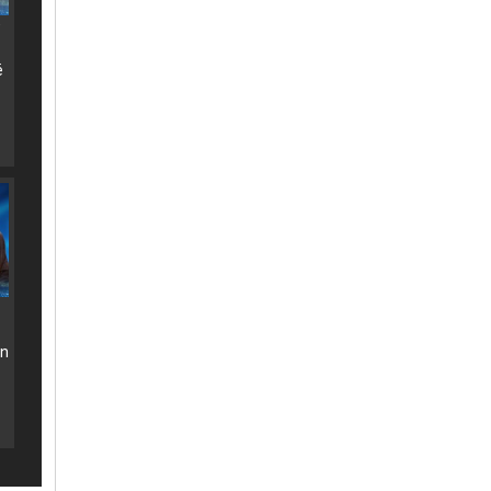
’
ë
on