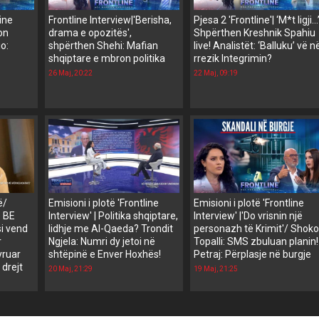
line
Frontline Interview|'Berisha,
Pjesa 2 'Frontline'| ‘M*t ligji…
ion
drama e opozitës',
Shpërthen Kreshnik Spahiu
io:
shpërthen Shehi: Mafian
live! Analistët: ‘Balluku’ vë n
shqiptare e mbron politika
rrezik Integrimin?
26 Maj, 20:22
22 Maj, 09:19
ë/
Emisioni i plotë 'Frontline
Emisioni i plotë 'Frontline
ë BE
Interview' | Politika shqiptare,
Interview' |'Do vrisnin një
si vend
lidhje me Al-Qaeda? Trondit
personazh të Krimit'/ Shok
r
Ngjela: Numri dy jetoi në
Topalli: SMS zbuluan planin!
yruar
shtëpinë e Enver Hoxhës!
Petraj: Përplasje në burgje
 drejt
20 Maj, 21:29
19 Maj, 21:25