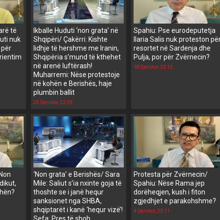
arë të
Ikballe Huduti ‘non grata’ në
Spahiu: Pse eurodeputetja
uti nuk
Shqipëri/ Çakërri: Kishte
Ilaria Salis nuk proteston pë
 për
lidhje të hershme me Iranin,
resortet në Sardenja dhe
orientim
Shqipëria s’mund të kthehet
Pulja, por për Zvërnecin?
në arenë luftërash!
18 Qershor, 23:12
Muharremi: Nëse protestoje
në kohën e Berishës, haje
plumbin ballit
25 Qershor, 22:29
‘Non
‘Non grata’ e Berishës/ Sara
Protesta për Zvërnecin/
dikut,
Mile: Saliut s’ia nxinte goja të
Spahiu: Nëse Rama jep
shën?
thoshte se i janë hequr
dorëheqjen, kush i fiton
sanksionet nga SHBA,
zgjedhjet e parakohshme?
shqiptarët i kanë ‘hequr vizë’!
4 Qershor, 23:11
Sefa: Pres të shoh