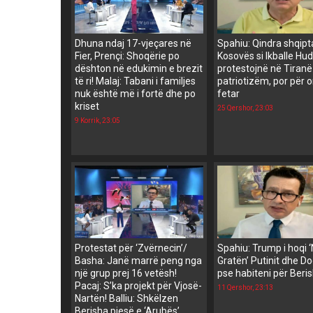
Dhuna ndaj 17-vjeçares në
Spahiu: Qindra shqipt
Fier, Prençi: Shoqërie po
Kosovës si Ikballe Hud
dështon në edukimin e brezit
protestojnë në Tiranë
të ri! Malaj: Tabani i familjes
patriotizëm, por për 
nuk është më i fortë dhe po
fetar
kriset
25 Qershor, 23:03
9 Korrik, 23:05
Protestat për ‘Zvërnecin’/
Spahiu: Trump i hoqi 
Basha: Janë marrë peng nga
Gratën’ Putinit dhe Do
një grup prej 16 vetësh!
pse habiteni për Beri
Pacaj: S’ka projekt për Vjosë-
11 Qershor, 23:13
Nartën! Balliu: Shkëlzen
Berisha pjesë e ‘Arubës’,