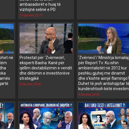
ambasadorët e huaj të
vizitojnë selinë e PD
11 Qershor, 22:17
tohet në
Protestat për ‘Zvërnecin’,
‘Zvërneci’/ Ministrja Ismailaj
etëm
eksperti Basha: Kanë për
për Report Tv: Ku ishin
 dha
qëllim destabilizimin e vendit
ambientalistët në 2012 kur
toka
dhe dëbimin e investitorëve
peshku gjuhej me dinamit
 Ramës
strategjikë
dhe s’kishte asnjë flamingo
qartë
Duhet të jesh antishqiptar t
4 Qershor, 23:05
kundërshtosh këtë investim
4 Qershor, 23:03