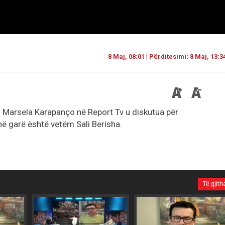
8 Maj, 08:01 | Përditesimi: 8 Maj, 13:3
n Marsela Karapanço në Report Tv u diskutua për
 në garë është vetëm Sali Berisha.
Të gjith