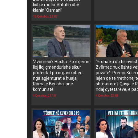
lidhje me Ilir Shtufin dhe
klanin ‘Osmani’
18 Qershor, 23:07
‘Zvërneci’/ Hoxha: Po nxjerrin
‘Prona ku do të inves
lloj lloj çmendurishë sikur
Zvërnec nuk është v
protestat po organizohen
private’- Prençi: Kush
nga agjenturat e huaja!
lejen që të rrethohej 
Rama e Berisha janë
shtetërore? Qasja e
komunistë!
ndaj qytetarëve, e pa
4 Qershor, 23:10
4 Qershor, 23:08