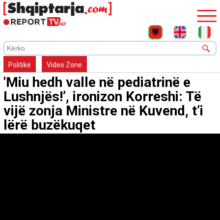
Politikë
Video Zone
'Miu hedh valle në pediatrinë e
Lushnjës!’, ironizon Korreshi: Të
vijë zonja Ministre në Kuvend, t’i
lërë buzëkuqet