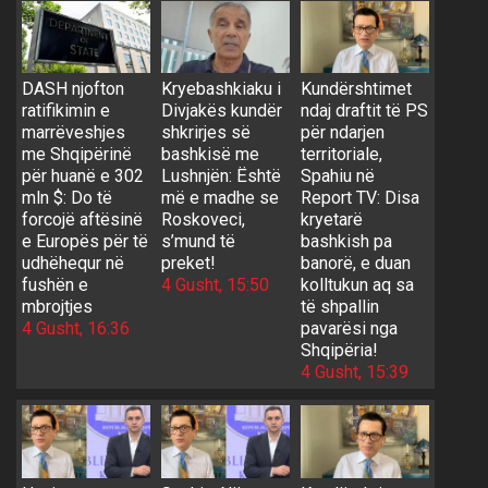
DASH njofton
Kryebashkiaku i
Kundërshtimet
ratifikimin e
Divjakës kundër
ndaj draftit të PS
marrëveshjes
shkrirjes së
për ndarjen
me Shqipërinë
bashkisë me
territoriale,
për huanë e 302
Lushnjën: Është
Spahiu në
mln $: Do të
më e madhe se
Report TV: Disa
forcojë aftësinë
Roskoveci,
kryetarë
e Europës për të
s’mund të
bashkish pa
udhëhequr në
preket!
banorë, e duan
fushën e
4 Gusht, 15:50
kolltukun aq sa
mbrojtjes
të shpallin
4 Gusht, 16:36
pavarësi nga
Shqipëria!
4 Gusht, 15:39