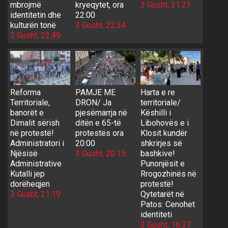
mbrojmë
kryeqytet, ora
3 Gusht, 21:21
identitetin dhe
22:00
kulturën tonë
3 Gusht, 22:34
3 Gusht, 22:49
Reforma
PAMJE ME
Harta e re
Territoriale,
DRON/ Ja
territoriale/
banorët e
pjesëmarrja në
Këshilli i
Dimalit sërish
ditën e 65-të
Libohovës e i
në protestë!
protestës ora
Klosit kundër
Administratori i
20:00
shkrirjes së
Njësisë
3 Gusht, 20:15
bashkive!
Administrative
Punonjësit e
Kutalli jep
Rrogozhinës në
dorëheqjen
protestë!
3 Gusht, 21:19
Qytetarët në
Patos: Cenohet
identiteti
3 Gusht, 16:37