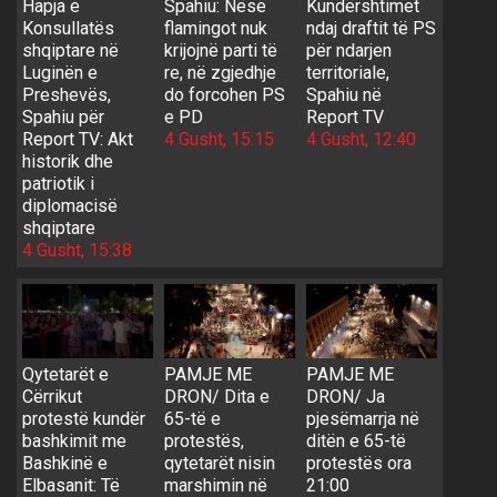
Hapja e
Spahiu: Nëse
Kundërshtimet
Konsullatës
flamingot nuk
ndaj draftit të PS
shqiptare në
krijojnë parti të
për ndarjen
Luginën e
re, në zgjedhje
territoriale,
Preshevës,
do forcohen PS
Spahiu në
Spahiu për
e PD
Report TV
Report TV: Akt
4 Gusht, 15:15
4 Gusht, 12:40
historik dhe
patriotik i
diplomacisë
shqiptare
4 Gusht, 15:38
Qytetarët e
PAMJE ME
PAMJE ME
Cërrikut
DRON/ Dita e
DRON/ Ja
protestë kundër
65-të e
pjesëmarrja në
bashkimit me
protestës,
ditën e 65-të
Bashkinë e
qytetarët nisin
protestës ora
Elbasanit: Të
marshimin në
21:00