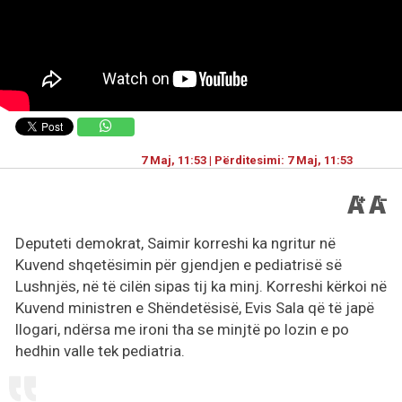
7 Maj, 11:53 | Përditesimi: 7 Maj, 11:53
Deputeti demokrat, Saimir korreshi ka ngritur në
Kuvend shqetësimin për gjendjen e pediatrisë së
Lushnjës, në të cilën sipas tij ka minj. Korreshi kërkoi në
Kuvend ministren e Shëndetësisë, Evis Sala që të japë
llogari, ndërsa me ironi tha se minjtë po lozin e po
hedhin valle tek pediatria.