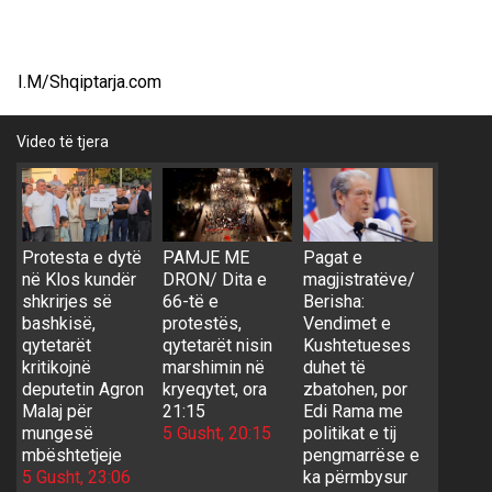
I.M/Shqiptarja.com
Video të tjera
Protesta e dytë
PAMJE ME
Pagat e
në Klos kundër
DRON/ Dita e
magjistratëve/
shkrirjes së
66-të e
Berisha:
bashkisë,
protestës,
Vendimet e
qytetarët
qytetarët nisin
Kushtetueses
kritikojnë
marshimin në
duhet të
deputetin Agron
kryeqytet, ora
zbatohen, por
Malaj për
21:15
Edi Rama me
mungesë
5 Gusht, 20:15
politikat e tij
mbështetjeje
pengmarrëse e
5 Gusht, 23:06
ka përmbysur