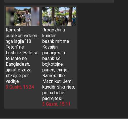
Korreshi
Rrogozhina
publikon videon
kundër
nga lagjja ‘18
bashkimit me
Tetori’ në
Kavajën,
Lushnjë: Hale si
punonjësit e
të ishte në
bashkisë
Bangladesh,
bojkotojnë
ujërat e zeza
punën, thirrje
shkojnë për
Ramës dhe
vaditje
Maznikut: Jemi
3 Gusht, 15:24
kundër shkrirjes,
po na bëhet
padrejtësi!
3 Gusht, 15:11