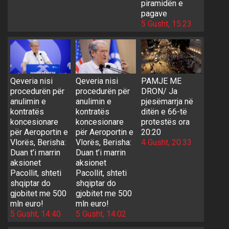
piramidën e
pagave
5 Gusht, 15:23
Qeveria nisi
Qeveria nisi
PAMJE ME
procedurën për
procedurën për
DRON/ Ja
anulimin e
anulimin e
pjesëmarrja në
kontratës
kontratës
ditën e 66-të
koncesionare
koncesionare
protestës ora
për Aeroportin e
për Aeroportin e
20:20
Vlorës, Berisha:
Vlorës, Berisha:
4 Gusht, 20:33
Duan t’i marrin
Duan t’i marrin
aksionet
aksionet
Pacollit, shteti
Pacollit, shteti
shqiptar do
shqiptar do
gjobitet me 500
gjobitet me 500
mln euro!
mln euro!
5 Gusht, 14:40
5 Gusht, 14:02