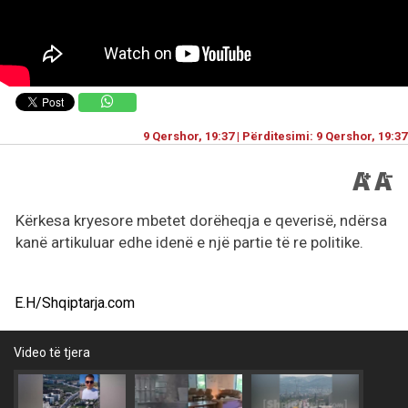
9 Qershor, 19:37 | Përditesimi: 9 Qershor, 19:37
Kërkesa kryesore mbetet dorëheqja e qeverisë, ndërsa
kanë artikuluar edhe idenë e një partie të re politike.
E.H/Shqiptarja.com
Video të tjera