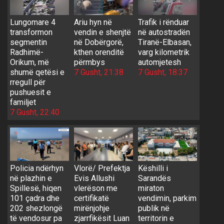
Lungomare 4
Ariu hyn në
Trafik i rënduar
transformon
vendin e shenjtë
në autostradën
segmentin
në Dobërgorë,
Tiranë-Elbasan,
Radhimë-
kthen orenditë
varg kilometrik
Orikum, më
përmbys
automjetesh
shumë qetësi e
7 Gusht, 21:38
7 Gusht, 18:37
rregull për
pushuesit e
familjet
7 Gusht, 22:40
Policia ndërhyn
Vlorë/ Prefektja
Këshilli i
në plazhin e
Evis Allushi
Sarandës
Spillesë, hiqen
vlerëson me
miraton
101 çadra dhe
certifikatë
vendimin, parkim
202 shezlongë
mirënjohje
publik në
të vendosur pa
zjarrfikësit Luan
territorin e