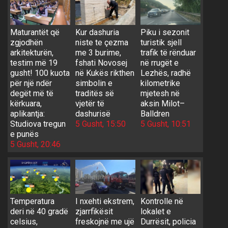
Maturantët që
Kur dashuria
Piku i sezonit
zgjodhën
niste te çezma
turistik sjell
arkitekturën,
me 3 burime,
trafik të rënduar
testim më 19
fshati Novosej
në rrugët e
gusht! 100 kuota
në Kukës rikthen
Lezhës, radhë
për një ndër
simbolin e
kilometrike
degët më të
traditës së
mjetesh në
kërkuara,
vjetër të
aksin Milot–
aplikantja:
dashurisë
Balldren
Studiova tregun
5 Gusht, 15:50
5 Gusht, 10:51
e punës
5 Gusht, 20:46
Temperatura
I nxehti ekstrem,
Kontrolle në
deri në 40 gradë
zjarrfikësit
lokalet e
celsius,
freskojnë me ujë
Durrësit, policia