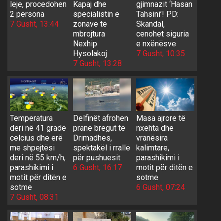
leje, procedohen
Kapaj dhe
gjimnazit ‘Hasan
2 persona
specialistin e
Tahsini’! PD:
7 Gusht, 13:44
zonave të
Skandal,
mbrojtura
cenohet siguria
Nexhip
e nxënësve
Hysolakoj
7 Gusht, 10:35
7 Gusht, 13:28
Temperatura
Delfinët afrohen
Masa ajrore të
deri në 41 gradë
pranë bregut të
nxehta dhe
celcius dhe erë
Drimadhes,
vranësira
me shpejtësi
spektakël i rrallë
kalimtare,
deri në 55 km/h,
për pushuesit
parashikimi i
parashikimi i
6 Gusht, 16:17
motit për ditën e
motit për ditën e
sotme
sotme
6 Gusht, 07:24
7 Gusht, 08:31