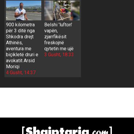
900 kilometra
Belshi 'lufton'
për 3 ditë nga
vapën,
Shkodra drejt
zjarrfikësit
Athinës,
freskojnë
aventura me
qytetin me ujë
biçikletë druri e
3 Gusht, 18:33
avokatit Arsid
Moriqi
4 Gusht, 14:37