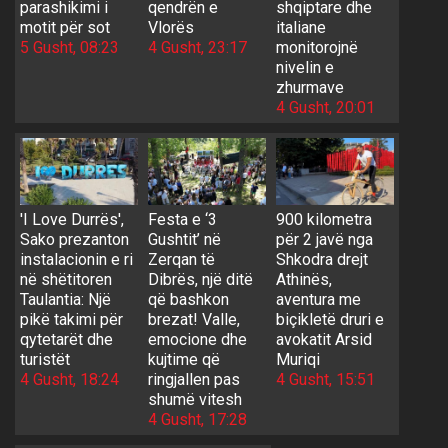
parashikimi i
qendrën e
shqiptare dhe
motit për sot
Vlorës
italiane
5 Gusht, 08:23
4 Gusht, 23:17
monitorojnë
nivelin e
zhurmave
4 Gusht, 20:01
'I Love Durrës',
Festa e ‘3
900 kilometra
Sako prezanton
Gushtit’ në
për 2 javë nga
instalacionin e ri
Zerqan të
Shkodra drejt
në shëtitoren
Dibrës, një ditë
Athinës,
Taulantia: Një
që bashkon
aventura me
pikë takimi për
brezat! Valle,
biçikletë druri e
qytetarët dhe
emocione dhe
avokatit Arsid
turistët
kujtime që
Muriqi
4 Gusht, 18:24
ringjallen pas
4 Gusht, 15:51
shumë vitesh
4 Gusht, 17:28