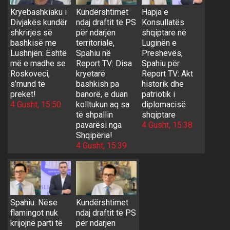
Kryebashkiaku i
Kundërshtimet
Hapja e
Divjakës kundër
ndaj draftit të PS
Konsullatës
shkrirjes së
për ndarjen
shqiptare në
bashkisë me
territoriale,
Luginën e
Lushnjën: Është
Spahiu në
Preshevës,
më e madhe se
Report TV: Disa
Spahiu për
Roskoveci,
kryetarë
Report TV: Akt
s’mund të
bashkish pa
historik dhe
preket!
banorë, e duan
patriotik i
4 Gusht, 15:50
kolltukun aq sa
diplomacisë
të shpallin
shqiptare
pavarësi nga
4 Gusht, 15:38
Shqipëria!
4 Gusht, 15:39
Spahiu: Nëse
Kundërshtimet
flamingot nuk
ndaj draftit të PS
krijojnë parti të
për ndarjen