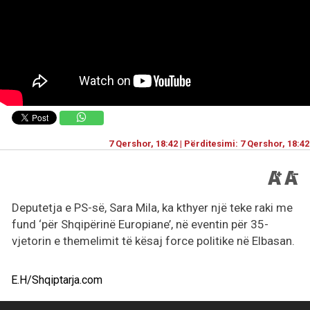
7 Qershor, 18:42 | Përditesimi: 7 Qershor, 18:42
Deputetja e PS-së, Sara Mila, ka kthyer një teke raki me
fund ‘për Shqipërinë Europiane’, në eventin për 35-
vjetorin e themelimit të kësaj force politike në Elbasan.
E.H/Shqiptarja.com