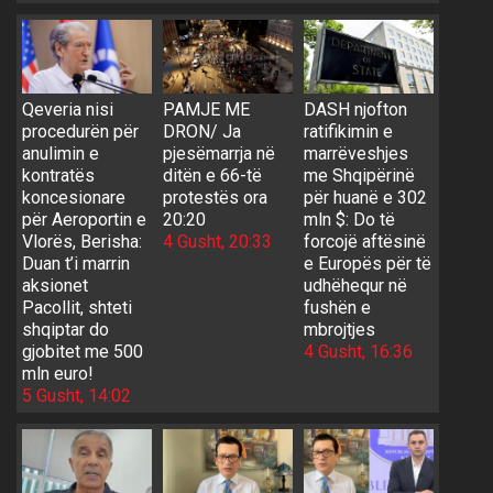
Qeveria nisi
PAMJE ME
DASH njofton
procedurën për
DRON/ Ja
ratifikimin e
anulimin e
pjesëmarrja në
marrëveshjes
kontratës
ditën e 66-të
me Shqipërinë
koncesionare
protestës ora
për huanë e 302
për Aeroportin e
20:20
mln $: Do të
Vlorës, Berisha:
4 Gusht, 20:33
forcojë aftësinë
Duan t’i marrin
e Europës për të
aksionet
udhëhequr në
Pacollit, shteti
fushën e
shqiptar do
mbrojtjes
gjobitet me 500
4 Gusht, 16:36
mln euro!
5 Gusht, 14:02