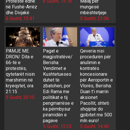
Protestë edhe
6 Gusht, 15:18
Malaj për
në Fushë-Arrëz
mungesë
dhe Divjakë
mbështetjeje
6 Gusht, 15:41
5 Gusht, 23:06
PAMJE ME
Pagat e
Qeveria nisi
DRON/ Dita e
magjistratëve/
procedurën për
66-të e
Berisha:
anulimin e
protestës,
Vendimet e
kontratës
qytetarët nisin
Kushtetueses
koncesionare
marshimin në
duhet të
për Aeroportin e
kryeqytet, ora
zbatohen, por
Vlorës, Berisha:
21:15
Edi Rama me
Duan t’i marrin
5 Gusht, 20:15
politikat e tij
aksionet
pengmarrëse e
Pacollit, shteti
ka përmbysur
shqiptar do
piramidën e
gjobitet me 500
pagave
mln euro!
5 Gusht, 15:23
5 Gusht, 14:40