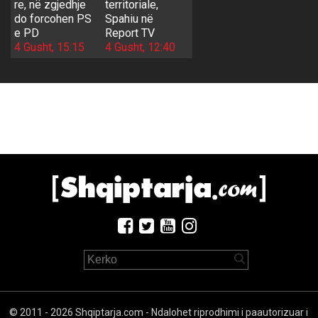
re, në zgjedhje
territoriale,
do forcohen PS
Spahiu në
e PD
Report TV
4 Gusht, 15:15
4 Gusht, 12:40
© 2011 - 2026 Shqiptarja.com - Ndalohet riprodhimi i paautorizuar i