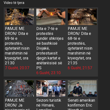
Video të tjera
PAMJE ME
Dita e 7-të e
PAMJE ME
DRON/ Dita e
protestës
DRON/ Dita e
69-të e
kundër shkrirjes
68-të e
protestës,
së bashkisë
protestës,
qytetarët nisin
Divjakë,
qytetarët nisin
marshimin në
protestuesit
marshimin në
kryeqytet, ora
djegin kartat e
kryeqytet, ora
21:30
anëtarësisë së
21:35
7 Gusht, 20:37
PS
6 Gusht, 21:57
6 Gusht, 23:10
PAMJE ME
Sezoni turistik
Senati amerikan
DRON/ Ja
në Himarë,
konfirmon Eric