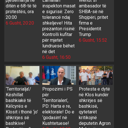
pjesëmarrja në
Lamallari
Wendt si
ditën e 68-të të
inspekton masat
ambasador të
protestës, ora
e sigurisë: Zero
SHBA-së në
20:00
tolerancë ndaj
Shqipëri, pritet
6 Gusht, 20:20
shkeljeve! Hita
firma e
prezanton risinë:
Presidentit
Kontrolli kufitar
Trump
për mjetet
6 Gusht, 15:52
lundruese bëhet
në det
6 Gusht, 16:50
‘Territorialja’/
Propozimi i PS
Protesta e dytë
Këshillat
për
në Klos kundër
bashkiakë të
‘Territorialen’,
shkrirjes së
Këlcyrës e
PD: Harta e re,
bashkisë,
Klosit i thonë ‘jo’
elektorale! Do e
qytetarët
shkrirjes së
‘godasim’ në
kritikojnë
bashkive!
Kushtetuese!
deputetin Agron