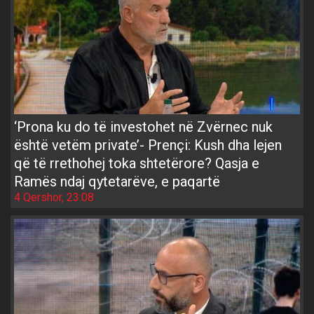
‘Prona ku do të investohet në Zvërnec nuk
është vetëm private’- Prençi: Kush dha lejen
që të rrethohej toka shtetërore? Qasja e
Ramës ndaj qytetarëve, e paqartë
4 Qershor, 23:08