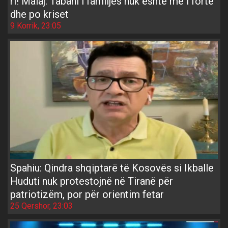
ri! Malaj: Tabani i familjes nuk është më i fortë
dhe po kriset
9 Korrik, 23:05
Spahiu: Qindra shqiptarë të Kosovës si Ikballe
Huduti nuk protestojnë në Tiranë për
patriotizëm, por për orientim fetar
25 Qershor, 23:03