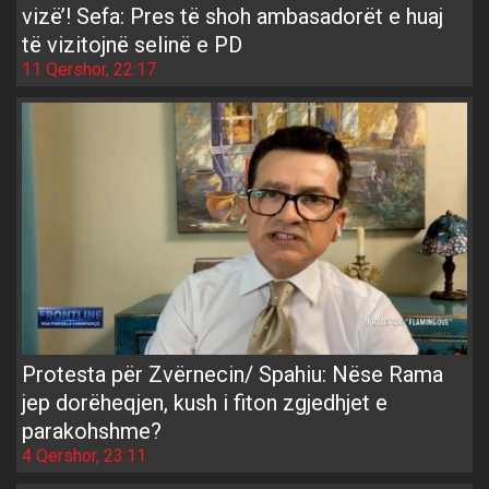
vizë’! Sefa: Pres të shoh ambasadorët e huaj
të vizitojnë selinë e PD
11 Qershor, 22:17
Protesta për Zvërnecin/ Spahiu: Nëse Rama
jep dorëheqjen, kush i fiton zgjedhjet e
parakohshme?
4 Qershor, 23:11