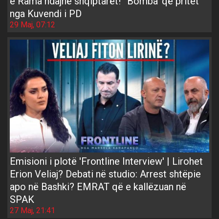
e Rama ndajnë shqiptarët!’ ‘Bomba’ që pritet
nga Kuvendi i PD
29 Maj, 07:12
Emisioni i plotë 'Frontline Interview' | Lirohet
Erion Veliaj? Debati në studio: Arrest shtëpie
apo në Bashki? EMRAT që e kallëzuan në
SPAK
27 Maj, 21:41