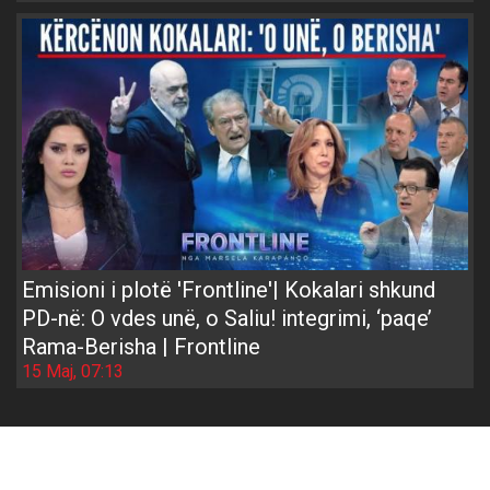
Emisioni i plotë 'Frontline'| Kokalari shkund
PD-në: O vdes unë, o Saliu! integrimi, ‘paqe’
Rama-Berisha | Frontline
15 Maj, 07:13