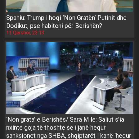
Spahiu: Trump i hoqi ‘Non Gratën’ Putinit dhe
Dodikut, pse habiteni për Berishën?
11 Qershor, 23:13
‘Non grata’ e Berishës/ Sara Mile: Saliut s’ia
nxinte goja të thoshte se i janë hequr
sanksionet nga SHBA, shqiptarët i kanë ‘hequr