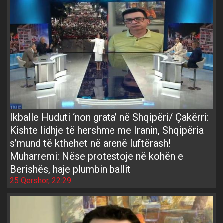
Ikballe Huduti ‘non grata’ në Shqipëri/ Çakërri:
Kishte lidhje të hershme me Iranin, Shqipëria
s’mund të kthehet në arenë luftërash!
Muharremi: Nëse protestoje në kohën e
Berishës, haje plumbin ballit
25 Qershor, 22:29