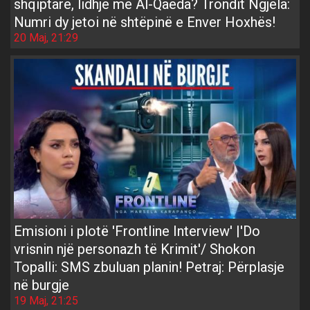
shqiptare, lidhje me Al-Qaeda? Trondit Ngjela:
Numri dy jetoi në shtëpinë e Enver Hoxhës!
20 Maj, 21:29
Emisioni i plotë 'Frontline Interview' |'Do
vrisnin një personazh të Krimit'/ Shokon
Topalli: SMS zbuluan planin! Petraj: Përplasje
në burgje
19 Maj, 21:25