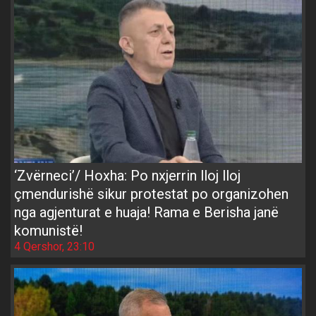
‘Zvërneci’/ Hoxha: Po nxjerrin lloj lloj
çmendurishë sikur protestat po organizohen
nga agjenturat e huaja! Rama e Berisha janë
komunistë!
4 Qershor, 23:10