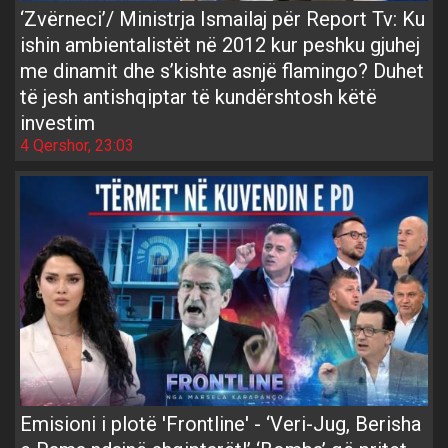
‘Zvërneci’/ Ministrja Ismailaj për Report Tv: Ku
ishin ambientalistët në 2012 kur peshku gjuhej
me dinamit dhe s’kishte asnjë flamingo? Duhet
të jesh antishqiptar të kundërshtosh këtë
investim
4 Qershor, 23:03
Emisioni i plotë 'Frontline' - ‘Veri-Jug, Berisha