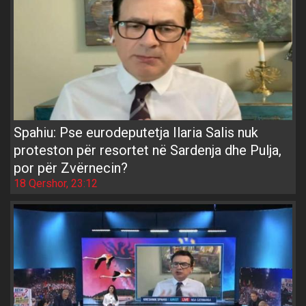
Spahiu: Pse eurodeputetja Ilaria Salis nuk
proteston për resortet në Sardenja dhe Pulja,
por për Zvërnecin?
18 Qershor, 23:12