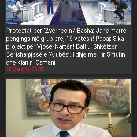
Protestat për ‘Zvërnecin’/ Basha: Janë marrë
peng nga një grup prej 16 vetësh! Pacaj: S’ka
projekt për Vjosë-Nartën! Balliu: Shkëlzen
Berisha pjesë e ‘Arubës’, lidhje me Ilir Shtufin
dhe klanin ‘Osmani’
18 Qershor, 23:07