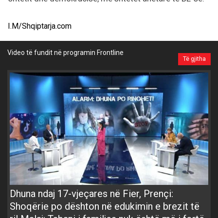
I.M/Shqiptarja.com
Video të fundit në programin Frontline
Të gjitha
Dhuna ndaj 17-vjeçares në Fier, Prençi:
Shoqërie po dështon në edukimin e brezit të