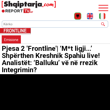
Emisione
Pjesa 2 'Frontline'| ‘M*t ligji…’
Shpërthen Kreshnik Spahiu live!
Analistët: ‘Balluku’ vë në rrezik
Integrimin?