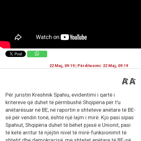
22 Maj, 09:19 | Përditesimi: 22 Maj, 09:19
Për juristin Kreshnik Spahiu, evidentimi i qartë i
kritereve që duhet të përmbushë Shqipëria për t'u
anëtarësuar në BE, në raportin e shteteve anëtare të BE-
së për vendin tonë, është një lajm i mirë. Kjo pasi sipas
Spahiut, Shqipëria duhet të bëhet pjesë e Unionit, pasi
të ketë arritur të njëjtin nivel të mirë-funksionimit të
shtetit dhe demokracisë, me shtetet anëtare të BE-së.