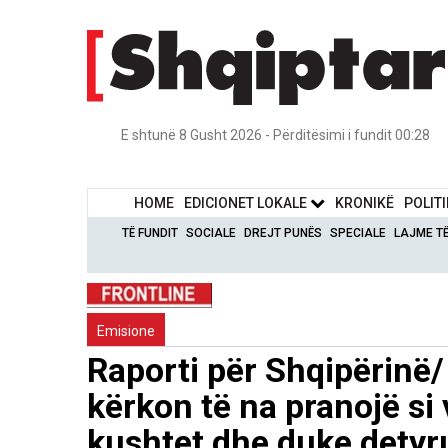
E shtunë 8 Gusht 2026 - Përditësimi i fundit 00:28
HOME
EDICIONET LOKALE
KRONIKË
POLIT
TË FUNDIT
SOCIALE
DREJT PUNËS
SPECIALE
LAJME T
Emisione
Raporti për Shqipërinë/
kërkon të na pranojë si
kushtet dhe duke detyru