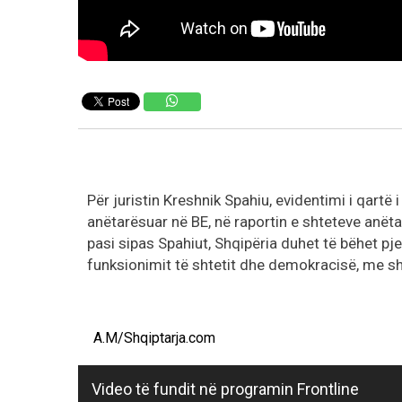
Për juristin Kreshnik Spahiu, evidentimi i qartë
anëtarësuar në BE, në raportin e shteteve anëtar
pasi sipas Spahiut, Shqipëria duhet të bëhet pjesë
funksionimit të shtetit dhe demokracisë, me sh
A.M/Shqiptarja.com
Video të fundit në programin Frontline