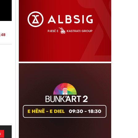
:48
a