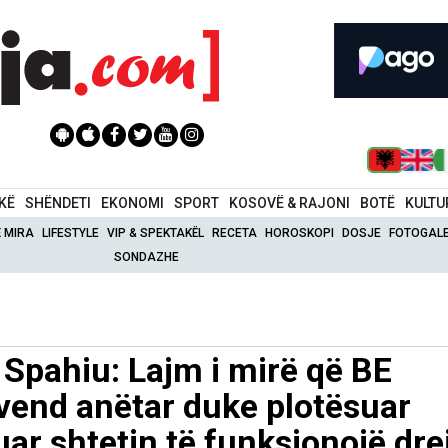
IKË
SHËNDETI
EKONOMI
SPORT
KOSOVË & RAJONI
BOTË
KULTU
Ë MIRA
LIFESTYLE
VIP & SPEKTAKËL
RECETA
HOROSKOPI
DOSJE
FOTOGALE
SONDAZHE
 Spahiu: Lajm i mirë që BE
 vend anëtar duke plotësuar
ar shtetin të funksionojë dre