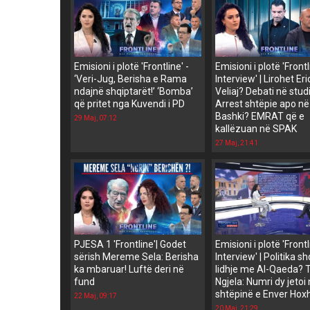
Emisioni i plotë 'Frontline' -
Emisioni i plotë 'Front
‘Veri-Jug, Berisha e Rama
Interview' | Lirohet Er
ndajnë shqiptarët!’ ‘Bomba’
Veliaj? Debati në stud
që pritet nga Kuvendi i PD
Arrest shtëpie apo në
Bashki? EMRAT që e
29 Maj, 07:12
kallëzuan në SPAK
27 Maj, 21:41
PJESA 1 'Frontline'| Godet
Emisioni i plotë 'Front
sërish Mereme Sela: Berisha
Interview' | Politika sh
ka mbaruar! Luftë deri në
lidhje me Al-Qaeda? T
fund
Ngjela: Numri dy jetoi
shtëpinë e Enver Hox
22 Maj, 09:17
20 Maj, 21:29