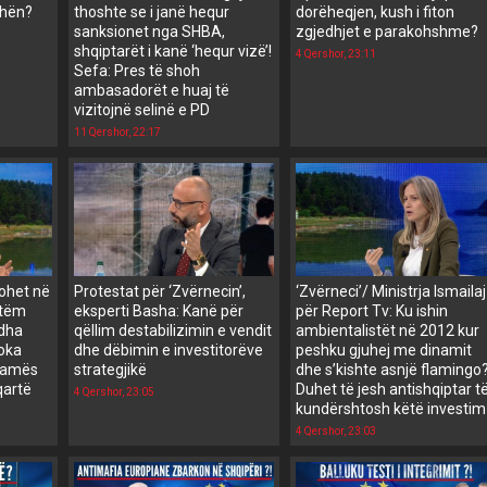
shën?
thoshte se i janë hequr
dorëheqjen, kush i fiton
sanksionet nga SHBA,
zgjedhjet e parakohshme?
shqiptarët i kanë ‘hequr vizë’!
4 Qershor, 23:11
Sefa: Pres të shoh
ambasadorët e huaj të
vizitojnë selinë e PD
11 Qershor, 22:17
tohet në
Protestat për ‘Zvërnecin’,
‘Zvërneci’/ Ministrja Ismailaj
etëm
eksperti Basha: Kanë për
për Report Tv: Ku ishin
 dha
qëllim destabilizimin e vendit
ambientalistët në 2012 kur
toka
dhe dëbimin e investitorëve
peshku gjuhej me dinamit
 Ramës
strategjikë
dhe s’kishte asnjë flamingo
qartë
Duhet të jesh antishqiptar t
4 Qershor, 23:05
kundërshtosh këtë investim
4 Qershor, 23:03