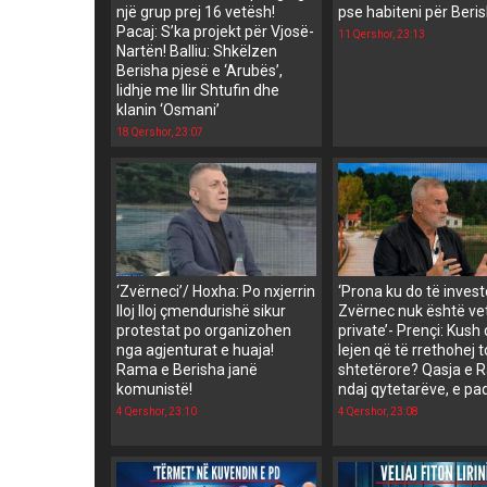
një grup prej 16 vetësh!
pse habiteni për Beri
Pacaj: S’ka projekt për Vjosë-
11 Qershor, 23:13
Nartën! Balliu: Shkëlzen
Berisha pjesë e ‘Arubës’,
lidhje me Ilir Shtufin dhe
klanin ‘Osmani’
18 Qershor, 23:07
‘Zvërneci’/ Hoxha: Po nxjerrin
‘Prona ku do të inves
lloj lloj çmendurishë sikur
Zvërnec nuk është v
protestat po organizohen
private’- Prençi: Kush
nga agjenturat e huaja!
lejen që të rrethohej 
Rama e Berisha janë
shtetërore? Qasja e
komunistë!
ndaj qytetarëve, e pa
4 Qershor, 23:10
4 Qershor, 23:08