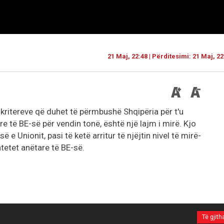
21 Maj, 22:48 | Përditesimi: 21 Maj, 22
 i kritereve që duhet të përmbushë Shqipëria për t'u
e të BE-së për vendin tonë, është një lajm i mirë. Kjo
 e Unionit, pasi të ketë arritur të njëjtin nivel të mirë-
tetet anëtare të BE-së.
Të gjith