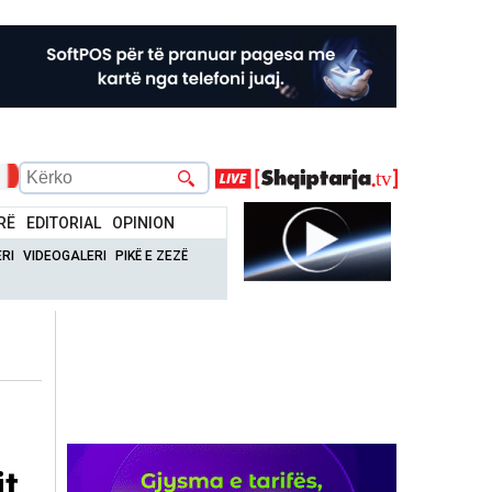
RË
EDITORIAL
OPINION
RI
VIDEOGALERI
PIKË E ZEZË
jt