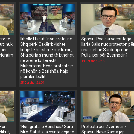
arë të
Ikballe Huduti ‘non grata’ në
Spahiu: Pse eurodeputetja
uti nuk
Shqipëri/ Çakërri: Kishte
Ilaria Salis nuk proteston pë
 për
lidhje të hershme me Iranin,
resortet në Sardenja dhe
orientim
Shqipëria s’mund të kthehet
Pulja, por për Zvërnecin?
në arenë luftërash!
18 Qershor, 23:12
Muharremi: Nëse protestoje
në kohën e Berishës, haje
plumbin ballit
25 Qershor, 22:29
‘Non
‘Non grata’ e Berishës/ Sara
Protesta për Zvërnecin/
dikut,
Mile: Saliut s’ia nxinte goja të
Spahiu: Nëse Rama jep