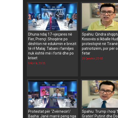
Dhuna ndaj 17-vjeçares në
Spahiu: Qindra shqipt
Fier, Prençi: Shoqërie po
Kosovës si Ikballe Hud
dështon në edukimin e brezit
protestojnë në Tiranë
të ri! Malaj: Tabani i familjes
patriotizëm, por për 
nuk është më i fortë dhe po
fetar
kriset
25 Qershor, 23:03
9 Korrik, 23:05
Protestat për ‘Zvërnecin’/
Spahiu: Trump i hoqi 
Basha: Janë marrë peng nga
Gratën’ Putinit dhe Do