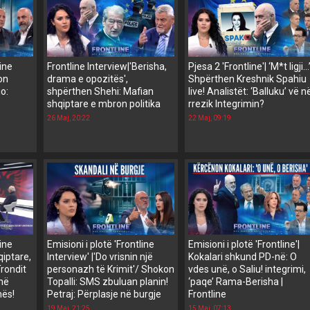
line
Frontline Interview|'Berisha,
Pjesa 2 'Frontline'| ‘M*t ligji…
ion
drama e opozitës',
Shpërthen Kreshnik Spahiu
io:
shpërthen Shehi: Mafian
live! Analistët: ‘Balluku’ vë n
shqiptare e mbron politika
rrezik Integrimin?
26 Maj, 20:22
22 Maj, 09:19
line
Emisioni i plotë 'Frontline
Emisioni i plotë 'Frontline'|
qiptare,
Interview' |'Do vrisnin një
Kokalari shkund PD-në: O
rondit
personazh të Krimit'/ Shokon
vdes unë, o Saliu! integrimi,
 në
Topalli: SMS zbuluan planin!
‘paqe’ Rama-Berisha |
hës!
Petraj: Përplasje në burgje
Frontline
19 Maj, 21:25
15 Maj, 07:13