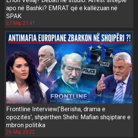
Erion Veliaj? Debati në studio: Arrest shtëpie
apo në Bashki? EMRAT që e kallëzuan në
SPAK
27 Maj, 21:41
Frontline Interview|'Berisha, drama e
opozitës', shpërthen Shehi: Mafian shqiptare e
mbron politika
26 Maj, 20:22