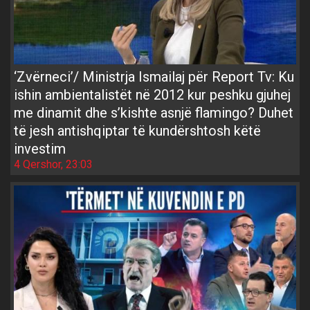
‘Zvërneci’/ Ministrja Ismailaj për Report Tv: Ku
ishin ambientalistët në 2012 kur peshku gjuhej
me dinamit dhe s’kishte asnjë flamingo? Duhet
të jesh antishqiptar të kundërshtosh këtë
investim
4 Qershor, 23:03