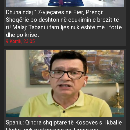
Dhuna ndaj 17-vjeçares në Fier, Prençi:
Shoqërie po dështon në edukimin e brezit të
ri! Malaj: Tabani i familjes nuk është më i fortë
dhe po kriset
9 Korrik, 23:05
Spahiu: Qindra shqiptarë të Kosovës si Ikballe
Huduti nuk protestojnë në Tiranë për