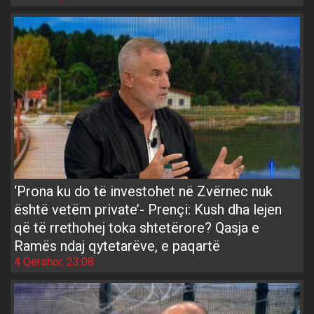
‘Prona ku do të investohet në Zvërnec nuk
është vetëm private’- Prençi: Kush dha lejen
që të rrethohej toka shtetërore? Qasja e
Ramës ndaj qytetarëve, e paqartë
4 Qershor, 23:08