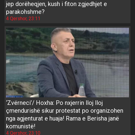
jep dorëheqjen, kush i fiton zgjedhjet e
parakohshme?
4 Qershor, 23:11
‘Zvërneci’/ Hoxha: Po nxjerrin lloj lloj
çmendurishë sikur protestat po organizohen
nga agjenturat e huaja! Rama e Berisha janë
komunistë!
4 Qershor, 23:10