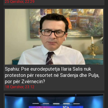
25 Qershor, 22:29
Spahiu: Pse eurodeputetja Ilaria Salis nuk
proteston për resortet në Sardenja dhe Pulja,
por për Zvërnecin?
18 Qershor, 23:12