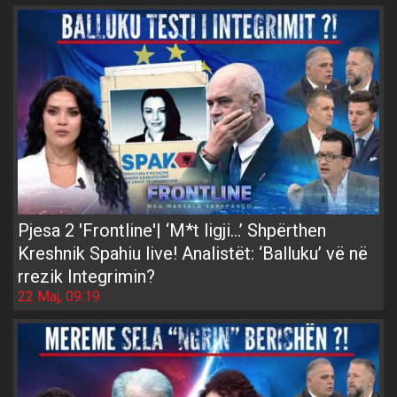
Pjesa 2 'Frontline'| ‘M*t ligji…’ Shpërthen
Kreshnik Spahiu live! Analistët: ‘Balluku’ vë në
rrezik Integrimin?
22 Maj, 09:19