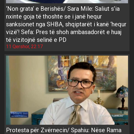
‘Non grata’ e Berishës/ Sara Mile: Saliut s’ia
nxinte goja të thoshte se i janë hequr
sanksionet nga SHBA, shqiptarët i kanë ‘hequr
vizë’! Sefa: Pres të shoh ambasadorët e huaj
të vizitojnë selinë e PD
11 Qershor, 22:17
Protesta për Zvërnecin/ Spahiu: Nëse Rama