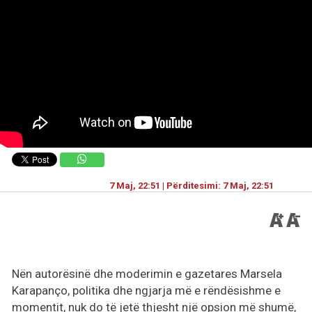
7 Maj, 22:51 | Përditesimi: 7 Maj, 22:51
Nën autorësinë dhe moderimin e gazetares Marsela
Karapanço, politika dhe ngjarja më e rëndësishme e
momentit, nuk do të jetë thjesht një opsion më shumë,