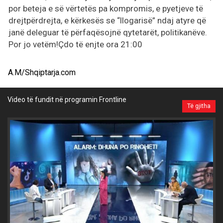
por beteja e së vërtetës pa kompromis, e pyetjeve të
drejtpërdrejta, e kërkesës se “llogarisë” ndaj atyre që
janë deleguar të përfaqësojnë qytetarët, politikanëve.
Por jo vetëm!Çdo të enjte ora 21:00
A.M/Shqiptarja.com
Video të fundit në programin Frontline
Të gjitha