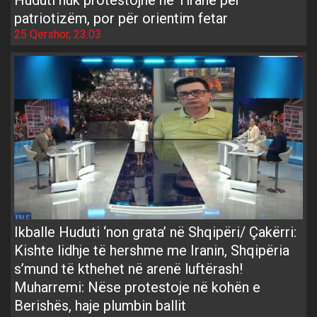
patriotizëm, por për orientim fetar
25 Qershor, 23:03
Ikballe Huduti ‘non grata’ në Shqipëri/ Çakërri:
Kishte lidhje të hershme me Iranin, Shqipëria
s’mund të kthehet në arenë luftërash!
Muharremi: Nëse protestoje në kohën e
Berishës, haje plumbin ballit