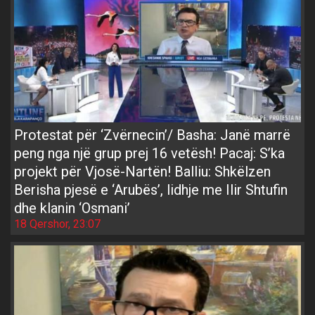
Protestat për ‘Zvërnecin’/ Basha: Janë marrë
peng nga një grup prej 16 vetësh! Pacaj: S’ka
projekt për Vjosë-Nartën! Balliu: Shkëlzen
Berisha pjesë e ‘Arubës’, lidhje me Ilir Shtufin
dhe klanin ‘Osmani’
18 Qershor, 23:07