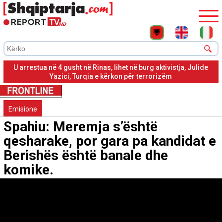
Lihet në burg Julide Yazici, kërkohet në Turqi për pjesëmarrje
në grup terrorist
Emisione
Spahiu: Meremja s’është
qesharake, por gara pa kandidat e
Berishës është banale dhe
komike.