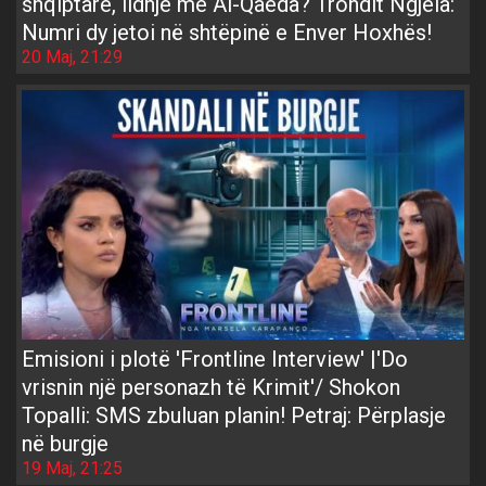
shqiptare, lidhje me Al-Qaeda? Trondit Ngjela:
Numri dy jetoi në shtëpinë e Enver Hoxhës!
20 Maj, 21:29
Emisioni i plotë 'Frontline Interview' |'Do
vrisnin një personazh të Krimit'/ Shokon
Topalli: SMS zbuluan planin! Petraj: Përplasje
në burgje
19 Maj, 21:25