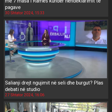
me 7 masa i Ramës kundër nëndeklarimit të
pagave
30 Shtator 2024, 15:33
Salianji drejt ngujimit në seli dhe burgut? Plas
debati në studio
27 Shtator 2024, 16:06