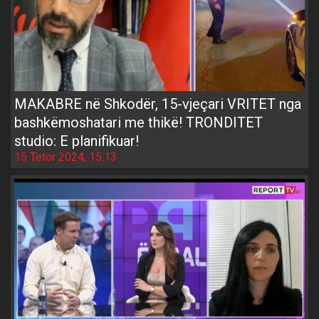
MAKABRE në Shkodër, 15-vjeçari VRITET nga
bashkëmoshatari me thikë! TRONDITET
studio: E planifikuar!
15 Tetor 2024, 15:13