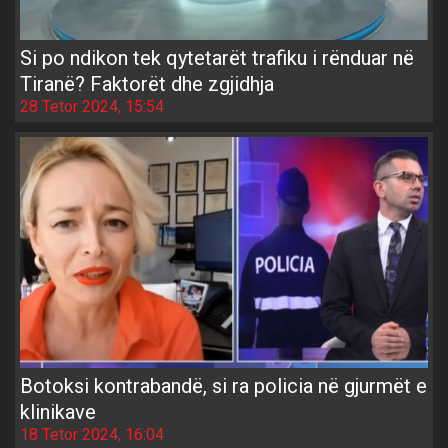
Si po ndikon tek qytetarët trafiku i rënduar në
Tiranë? Faktorët dhe zgjidhja
28 Tetor 2024, 15:54
Botoksi kontrabandë, si ra policia në gjurmët e
klinikave
18 Tetor 2024, 16:04