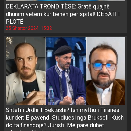
DEKLARATA TRONDITËSE: Gratë quajnë
dhunim vetëm kur bëhen për spital! DEBATI I
PLOTË
25 Shtator 2024, 15:32
Shteti i Urdhrit Bektashi? Ish myftiu i Tiranës
kundër: E pavend! Studiuesi nga Brukseli: Kush
do ta financojë? Juristi: Më parë duhet