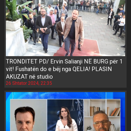
TRONDITET PD/ Ervin Salianji NË BURG për 1
vit! Fushatën do e bëj nga QELIA! PLASIN
AKUZAT në studio
26 Shtator 2024, 22:35