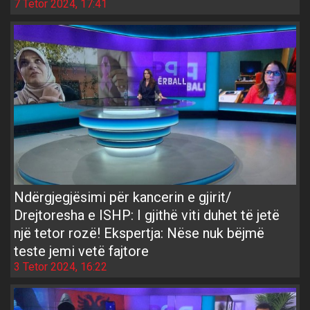
7 Tetor 2024, 17:41
Ndërgjegjësimi për kancerin e gjirit/
Drejtoresha e ISHP: I gjithë viti duhet të jetë
një tetor rozë! Ekspertja: Nëse nuk bëjmë
teste jemi vetë fajtore
3 Tetor 2024, 16:22