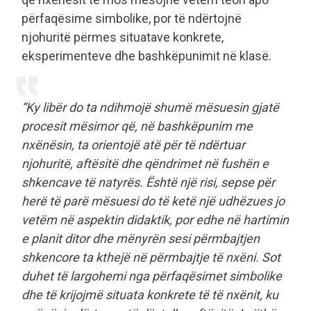
përfaqësime simbolike, por të ndërtojnë
njohuritë përmes situatave konkrete,
eksperimenteve dhe bashkëpunimit në klasë.
“Ky libër do ta ndihmojë shumë mësuesin gjatë
procesit mësimor që, në bashkëpunim me
nxënësin, ta orientojë atë për të ndërtuar
njohuritë, aftësitë dhe qëndrimet në fushën e
shkencave të natyrës. Është një risi, sepse për
herë të parë mësuesi do të ketë një udhëzues jo
vetëm në aspektin didaktik, por edhe në hartimin
e planit ditor dhe mënyrën sesi përmbajtjen
shkencore ta kthejë në përmbajtje të nxëni. Sot
duhet të largohemi nga përfaqësimet simbolike
dhe të krijojmë situata konkrete të të nxënit, ku