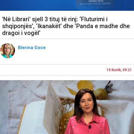
'Në Librari' sjell 3 tituj të rinj: ‘Fluturimi i
shqiponjës’, ‘Ikanakët’ dhe ‘Panda e madhe dhe
dragoi i vogël’
Blerina Goce
19 Korrik, 09:21