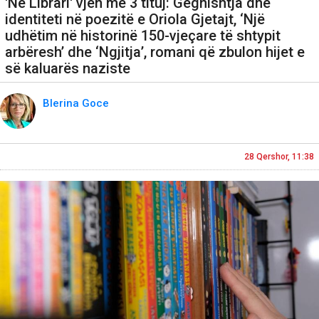
'Në Librari' vjen me 3 tituj: Gegnishtja dhe
identiteti në poezitë e Oriola Gjetajt, ‘Një
udhëtim në historinë 150-vjeçare të shtypit
arbëresh’ dhe ‘Ngjitja’, romani që zbulon hijet e
së kaluarës naziste
Blerina Goce
28 Qershor, 11:38