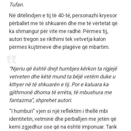
Tufan.
Në ditëlindjen e tij të 40-të, personazhi kryesor
përballet me të shkuarën dhe me të vërtetat që
ka shmangur për vite me radhë. Përmes tij,
autori tregon se rikthimi tek vetvetja kalon
përmes kujtimeve dhe plagëve që mbartim.
“Njeriu që është drejt humbjes kërkon ta rigjejë
vetveten dhe këtë mund ta bëjë vetëm duke u
kthyer në të shkuarën e tij. Por e kaluara ka
gjithmonë dhoma të errëta, të mbushura me
fantazma”, shprehet autori.
“I humburi” vjen si një reflektim i thellë mbi
identitetin, vetminë dhe përballjen me jetën që
kemi zgjedhur ose që na është imponuar. Tarik