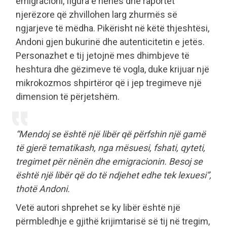
emigracioni, figura e nënës dhe raportet
njerëzore që zhvillohen larg zhurmës së
ngjarjeve të mëdha. Pikërisht në këtë thjeshtësi,
Andoni gjen bukurinë dhe autenticitetin e jetës.
Personazhet e tij jetojnë mes dhimbjeve të
heshtura dhe gëzimeve të vogla, duke krijuar një
mikrokozmos shpirtëror që i jep tregimeve një
dimension të përjetshëm.
“Mendoj se është një libër që përfshin një gamë
të gjerë tematikash, nga mësuesi, fshati, qyteti,
tregimet për nënën dhe emigracionin. Besoj se
është një libër që do të ndjehet edhe tek lexuesi”,
thotë Andoni.
Vetë autori shprehet se ky libër është një
përmbledhje e gjithë krijimtarisë së tij në tregim,