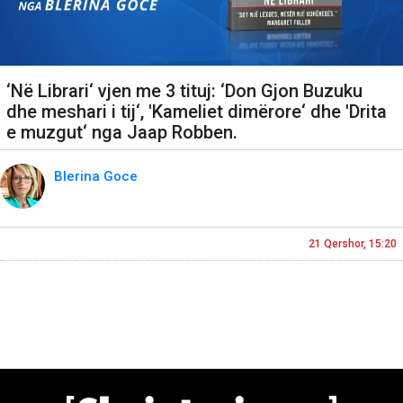
‘Në Librari‘ vjen me 3 tituj: ‘Don Gjon Buzuku
dhe meshari i tij‘, 'Kameliet dimërore‘ dhe 'Drita
e muzgut‘ nga Jaap Robben.
Blerina Goce
21 Qershor, 15:20