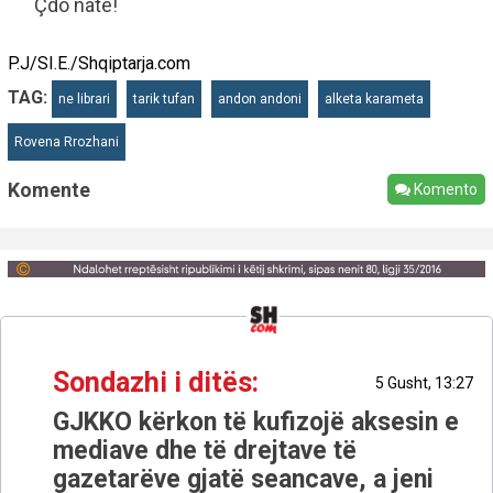
Çdo natë!
P.J/SI.E./Shqiptarja.com
TAG:
ne librari
tarik tufan
andon andoni
alketa karameta
Rovena Rrozhani
Komente
Komento
Sondazhi i ditës:
5 Gusht, 13:27
GJKKO kërkon të kufizojë aksesin e
mediave dhe të drejtave të
gazetarëve gjatë seancave, a jeni