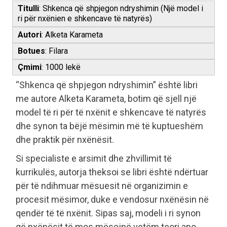
Titulli
: Shkenca që shpjegon ndryshimin (Një model i
ri për nxënien e shkencave të natyrës)
Autori
: Alketa Karameta
Botues
: Filara
Çmimi
: 1000 lekë
“Shkenca që shpjegon ndryshimin” është libri
me autore Alketa Karameta, botim që sjell një
model të ri për të nxënit e shkencave të natyrës
dhe synon ta bëjë mësimin më të kuptueshëm
dhe praktik për nxënësit.
Si specialiste e arsimit dhe zhvillimit të
kurrikulës, autorja theksoi se libri është ndërtuar
për të ndihmuar mësuesit në organizimin e
procesit mësimor, duke e vendosur nxënësin në
qendër të të nxënit. Sipas saj, modeli i ri synon
që nxënësit të mos mësojnë vetëm teori apo