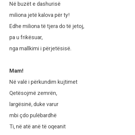
Në buzët e dashurisë
miliona jetë kalova për ty!
Edhe miliona të tjera do të jetoj,
pa u frikësuar,
nga mallkimi i përjetësisë.
Mam!
Në valë i përkundim kujtimet
Qetësojmë zemrën,
largësinë, duke varur
mbi çdo pulëbardhë
Ti, në atë anë të oqeanit