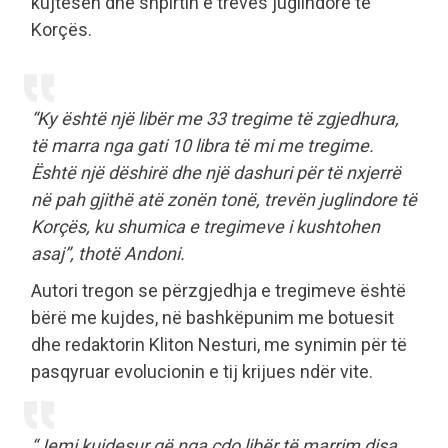
kujtesën dhe shpirtin e trevës juglindore të
Korçës.
“Ky është një libër me 33 tregime të zgjedhura,
të marra nga gati 10 libra të mi me tregime.
Është një dëshirë dhe një dashuri për të nxjerrë
në pah gjithë atë zonën tonë, trevën juglindore të
Korçës, ku shumica e tregimeve i kushtohen
asaj”, thotë Andoni.
Autori tregon se përzgjedhja e tregimeve është
bërë me kujdes, në bashkëpunim me botuesit
dhe redaktorin Kliton Nesturi, me synimin për të
pasqyruar evolucionin e tij krijues ndër vite.
“Jemi kujdesur që nga çdo libër të marrim disa