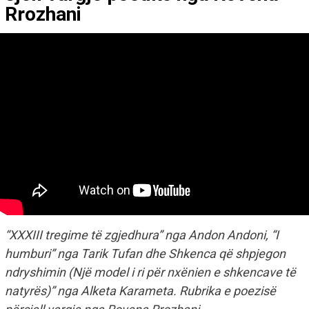
Rrozhani
“XXXIII tregime të zgjedhura” nga Andon Andoni, “I
humburi” nga Tarik Tufan dhe Shkenca që shpjegon
ndryshimin (Një model i ri për nxënien e shkencave të
natyrës)” nga Alketa Karameta. Rubrika e poezisë