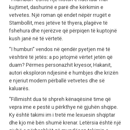
kujtimet, dashurinë e parë dhe kërkimin e
vetvetes. Një roman që endet nëpër rrugët e
Stambollit, mes jetëve të thyera, plagëve të
fshehura dhe njerëzve që përpiqen të kuptojnë
kush janë në të vërtetë.
“I humburi” vendos në qendër pyetjen më të
vështirë të jetës: a po jetojmë vërtet jetën që
duam? Përmes personazhit kryesor, Hakanit,
autori eksploron ndjesinë e humbjes dhe krizën
e njeriut modern përballë vetvetes dhe së
kaluarës.
“Fillimisht dua të shpreh kënaqësinë time që
vepra ime e pestë u përkthye në gjuhën shqipe.
Ky është takimi im i tretë me lexuesin shqiptar
dhe kjo më bën shumë krenar. Letërsia është një