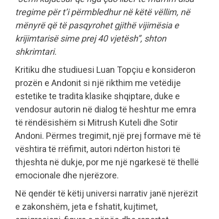
tregime për t’i përmbledhur në këtë vëllim, në
mënyrë që të pasqyrohet gjithë vijimësia e
krijimtarisë sime prej 40 vjetësh”, shton
shkrimtari.
Kritiku dhe studiuesi Luan Topçiu e konsideron
prozën e Andonit si një rikthim me vetëdije
estetike te tradita klasike shqiptare, duke e
vendosur autorin në dialog të heshtur me emra
të rëndësishëm si Mitrush Kuteli dhe Sotir
Andoni. Përmes tregimit, një prej formave më të
vështira të rrëfimit, autori ndërton histori të
thjeshta në dukje, por me një ngarkesë të thellë
emocionale dhe njerëzore.
Në qendër të këtij universi narrativ janë njerëzit
e zakonshëm, jeta e fshatit, kujtimet,