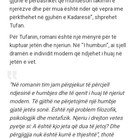
gjuhë e përbashkët që mundëson takimin e
njerëzve dhe për mua është nder që vepra ime
përkthehet në gjuhën e Kadaresë”, shprehet
Tufan.
Për Tufanin, romani është një mënyrë për të
kuptuar jetën dhe njeriun. Në “I humburi”, ai sjell
dramën e individit modern që ndjehet i huaj në
jetën e vet.
“Në romanin tim jam përpjekur të përcjell
ndjesinë e humbjes dhe të qenit i huaj të njeriut
modern. Të gjithë ne përjetojmë një humbje
gjatë jetës sonë. Është një problem filozofik,
psikologjik dhe metafizik. Njeriu i drejton vetes
pyetje si: A është kjo jeta që dua të jetoj? Dhe
përgjigjja nuk është kurrë e thjeshtë”, thotë