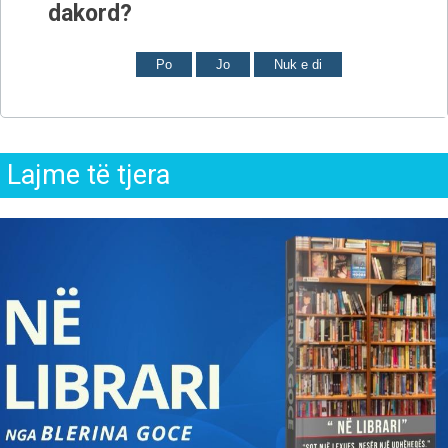
dakord?
Po
Jo
Nuk e di
Lajme të tjera