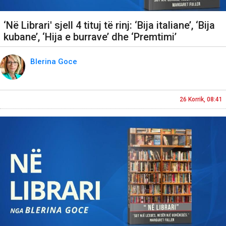
‘Në Librari' sjell 4 tituj të rinj: ‘Bija italiane’, ‘Bija
kubane’, ‘Hija e burrave’ dhe ‘Premtimi’
Blerina Goce
26 Korrik, 08:41