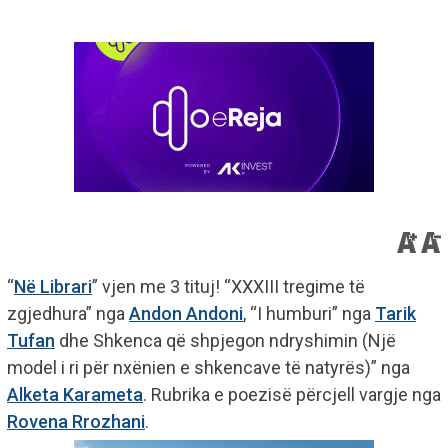
“
Në Librari
” vjen me 3 tituj! “XXXIII tregime të
zgjedhura” nga
Andon Andoni
, “I humburi” nga
Tarik
Tufan
dhe Shkenca që shpjegon ndryshimin (Një
model i ri për nxënien e shkencave të natyrës)” nga
Alketa Karameta
. Rubrika e poezisë përcjell vargje nga
Rovena Rrozhani
.