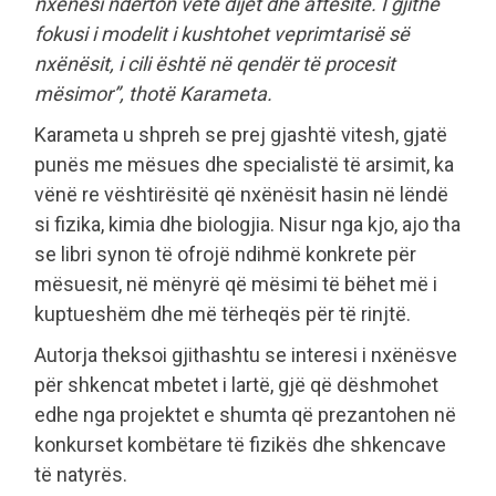
nxënësi ndërton vetë dijet dhe aftësitë. I gjithë
fokusi i modelit i kushtohet veprimtarisë së
nxënësit, i cili është në qendër të procesit
mësimor”, thotë Karameta.
Karameta u shpreh se prej gjashtë vitesh, gjatë
punës me mësues dhe specialistë të arsimit, ka
vënë re vështirësitë që nxënësit hasin në lëndë
si fizika, kimia dhe biologjia. Nisur nga kjo, ajo tha
se libri synon të ofrojë ndihmë konkrete për
mësuesit, në mënyrë që mësimi të bëhet më i
kuptueshëm dhe më tërheqës për të rinjtë.
Autorja theksoi gjithashtu se interesi i nxënësve
për shkencat mbetet i lartë, gjë që dëshmohet
edhe nga projektet e shumta që prezantohen në
konkurset kombëtare të fizikës dhe shkencave
të natyrës.