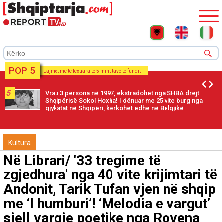
POP 5
Lajmet më të lexuara të 5 minutave të fundit
5
Vrau 3 persona në 1997, ekstradohet nga SHBA drejt
Shqipërisë Sokol Hoxha! I dënuar me 25 vite burg nga
gjykatat në Shqipëri, kërkohet edhe në Belgjikë
Kultura
Në Librari/ '33 tregime të
zgjedhura' nga 40 vite krijimtari të
Andonit, Tarik Tufan vjen në shqip
me ‘I humburi’! ‘Melodia e vargut’
sjell vargje poetike nga Rovena