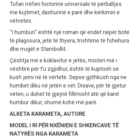
Tufan rrëfen historinë universale të përballjes
me kujtimet, dashurinë e parë dhe kërkimin e
vetvetes.
“I humburi” është një roman që endet nëpër botë
të plagosura, jetë të thyera, trishtime të fshehura
dhe rrugët e Stambollit.
Çështja më e koklavitur e jetës, misteri më i
vështirë për t’u zgjidhur, është të kuptosh se
kush jemi në të vërtetë. Sepse gjithkush nga ne
humbet diku në jetën e vet. Disave, për të gjetur
veten, u duhet të gjejnë fillimisht atë që kanë
humbur dikur, shumë kohë më parë.
ALKETA KARAMETA, AUTORE
MODEL I RI PËR NXËNIEN E SHKENCAVE TË
NATYRËS NGA KARAMETA