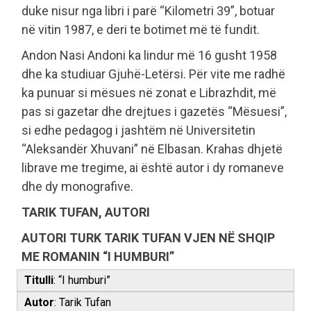
duke nisur nga libri i parë “Kilometri 39”, botuar
në vitin 1987, e deri te botimet më të fundit.
Andon Nasi Andoni ka lindur më 16 gusht 1958
dhe ka studiuar Gjuhë-Letërsi. Për vite me radhë
ka punuar si mësues në zonat e Librazhdit, më
pas si gazetar dhe drejtues i gazetës “Mësuesi”,
si edhe pedagog i jashtëm në Universitetin
“Aleksandër Xhuvani” në Elbasan. Krahas dhjetë
librave me tregime, ai është autor i dy romaneve
dhe dy monografive.
TARIK TUFAN, AUTORI
AUTORI TURK TARIK TUFAN VJEN NË SHQIP
ME ROMANIN “I HUMBURI”
Titulli
: “I humburi”
Autor
: Tarik Tufan