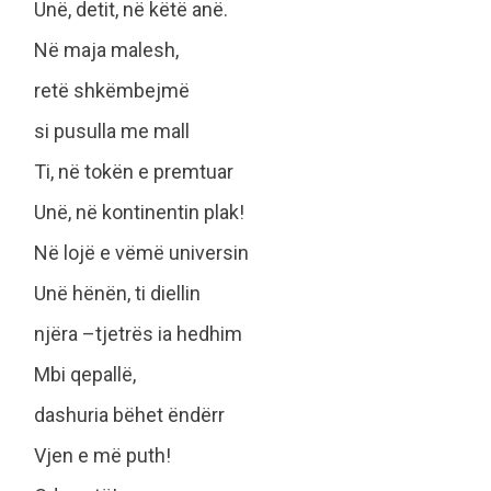
Unë, detit, në këtë anë.
Në maja malesh,
retë shkëmbejmë
si pusulla me mall
Ti, në tokën e premtuar
Unë, në kontinentin plak!
Në lojë e vëmë universin
Unë hënën, ti diellin
njëra –tjetrës ia hedhim
Mbi qepallë,
dashuria bëhet ëndërr
Vjen e më puth!