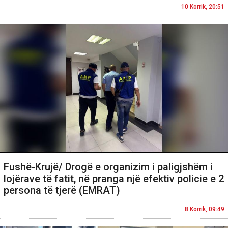
10 Korrik, 20:51
Fushë-Krujë/ Drogë e organizim i paligjshëm i
lojërave të fatit, në pranga një efektiv policie e 2
persona të tjerë (EMRAT)
8 Korrik, 09:49