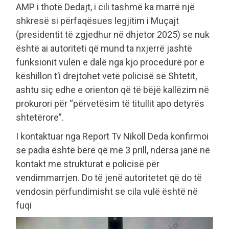
AMP i thotë Dedajt, i cili tashmë ka marrë një
shkresë si përfaqësues legjitim i Muçajt
(presidentit të zgjedhur në dhjetor 2025) se nuk
është ai autoriteti që mund ta nxjerrë jashtë
funksionit vulën e dalë nga kjo procedurë por e
këshillon t’i drejtohet vetë policisë së Shtetit,
ashtu siç edhe e orienton që të bëjë kallëzim në
prokurori për “përvetësim të titullit apo detyrës
shtetërore”.
I kontaktuar nga Report Tv Nikoll Deda konfirmoi
se padia është bërë që më 3 prill, ndërsa janë në
kontakt me strukturat e policisë për
vendimmarrjen. Do të jenë autoritetet që do të
vendosin përfundimisht se cila vulë është në
fuqi