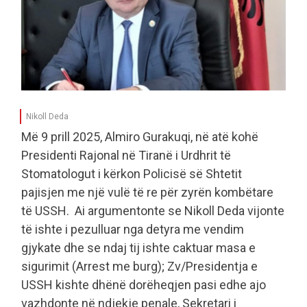
Nikoll Deda
Më 9 prill 2025, Almiro Gurakuqi, në atë kohë
Presidenti Rajonal në Tiranë i Urdhrit të
Stomatologut i kërkon Policisë së Shtetit
pajisjen me një vulë të re për zyrën kombëtare
të USSH. Ai argumentonte se Nikoll Deda vijonte
të ishte i pezulluar nga detyra me vendim
gjykate dhe se ndaj tij ishte caktuar masa e
sigurimit (Arrest me burg); Zv/Presidentja e
USSH kishte dhënë dorëheqjen pasi edhe ajo
vazhdonte në ndjekje penale, Sekretari i