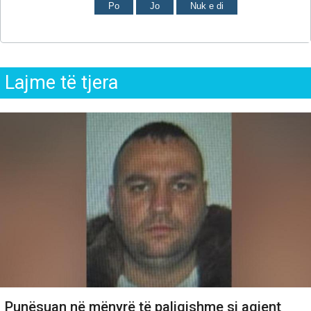
Po
Jo
Nuk e di
Lajme të tjera
Punësuan në mënyrë të paligjshme si agjent