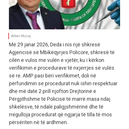
Arben Mucaj
Më 29 janar 2026, Deda i nis një shkresë
Agjencisë së Mbikëqyrjes Policore, shkresë të
cilën e vulos me vulën e vjetër, ku i kërkon
verifikimin e procedurave të nxjerrjes së vulës
së re. AMP pasi bëri verifikimet, doli në
përfundimin se procedurat nuk ishin respektuar
dhe më datë 2 prill njofton Drejtorinë e
Përgjithshme të Policisë të marrë masa ndaj
shkelësve, të ndalë paligjshmërinë dhe të
rregulloja procedurat që ngjarja të tilla të mos
përsëriten në të ardhmen.