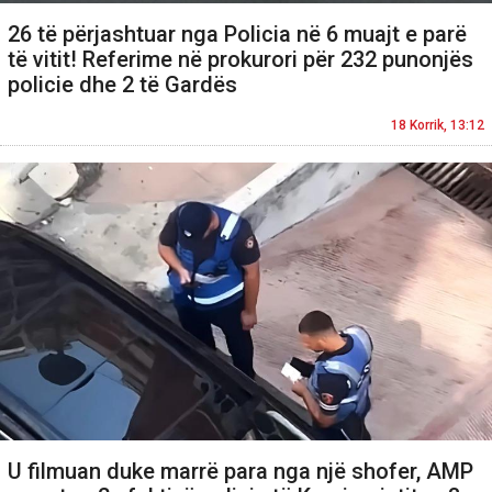
26 të përjashtuar nga Policia në 6 muajt e parë
të vitit! Referime në prokurori për 232 punonjës
policie dhe 2 të Gardës
18 Korrik, 13:12
U filmuan duke marrë para nga një shofer, AMP