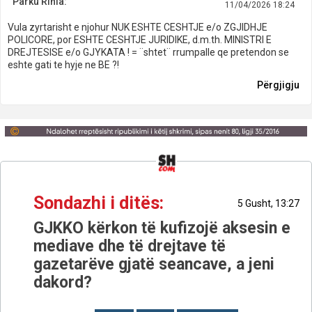
Parku Rinia:
11/04/2026 18:24
Vula zyrtarisht e njohur NUK ESHTE CESHTJE e/o ZGJIDHJE
POLICORE, por ESHTE CESHTJE JURIDIKE, d.m.th. MINISTRI E
DREJTESISE e/o GJYKATA ! = ¨shtet¨ rrumpalle qe pretendon se
eshte gati te hyje ne BE ?!
Përgjigju
Sondazhi i ditës:
5 Gusht, 13:27
GJKKO kërkon të kufizojë aksesin e
mediave dhe të drejtave të
gazetarëve gjatë seancave, a jeni
dakord?