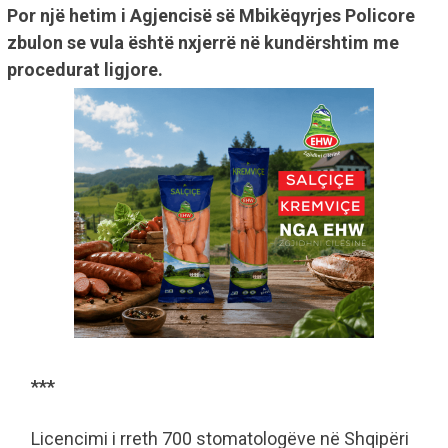
Por një hetim i Agjencisë së Mbikëqyrjes Policore
zbulon se vula është nxjerrë në kundërshtim me
procedurat ligjore.
***
Licencimi i rreth 700 stomatologëve në Shqipëri