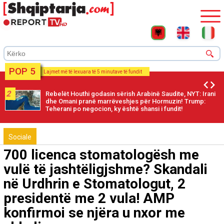
POP 5
Lajmet më të lexuara të 5 minutave të fundit
2
Rebelët Houthi godasin sërish Arabinë Saudite, NYT: Irani
dhe Omani pranë marrëveshjes për Hormuzin! Trump:
Teherani po negocion, ky është shansi i fundit!
Sociale
700 licenca stomatologësh me
vulë të jashtëligjshme? Skandali
në Urdhrin e Stomatologut, 2
presidentë me 2 vula! AMP
konfirmoi se njëra u nxor me