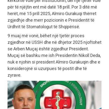
kërkonte vulë për institucionin, del një tjetër vulë
për të njëjtin ent më datë 18 prill. Por 3 ditë më
herët, më 15 prill 2025, Almiro Gurakuqi thërret
zgjedhje dhe merr pozicionin e Presidentit të
Urdhrit të Stomatologut të Shqipërisë.
9 muaj më vonë, bëhet një tjetër proces
zgjedhor në USSH dhe në dhjetor 2025 njoftohet
se Arben Muçaj është zgjedhur President.
Muçaj së bashku me ish Presidentin Nikoll Deda,
nuk e njohin si president Almiro Gurakuqin dhe e
konsiderojnë si uzurpues të postit dhe të
zyrave.