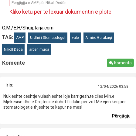
Pergjigjja e AMP për Nikoll Dedën
Kliko këtu për të lexuar dokumentin e plotë
G.M./E.H/Shqiptarja.com
TAG:
AMP
Urdhri i Stomatologut
vule
Almiro Gurakuqi
Nikoll Deda
arben muca
Komente
Komento
Iris:
12/04/2026 03:58
Nuk eshte ceshtje vulash,eshte loje karrigesh,te ciles Min.e
Mjekesise dhe e Drejtesise duhet t'i dalin per zot.Me vjen keq per
stomatologet e thjeshte te kapur ne mes!
Përgjigju