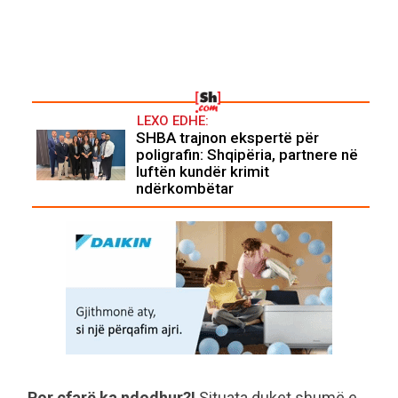
LEXO EDHE:
SHBA trajnon ekspertë për
poligrafin: Shqipëria, partnere në
luftën kundër krimit
ndërkombëtar
Por çfarë ka ndodhur?!
Situata duket shumë e