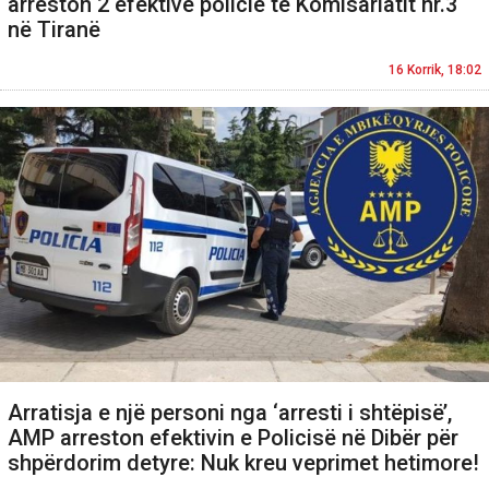
arreston 2 efektivë policie të Komisariatit nr.3
në Tiranë
16 Korrik, 18:02
Arratisja e një personi nga ‘arresti i shtëpisë’,
AMP arreston efektivin e Policisë në Dibër për
shpërdorim detyre: Nuk kreu veprimet hetimore!