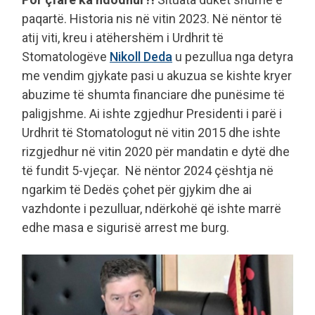
paqartë. Historia nis në vitin 2023. Në nëntor të
atij viti, kreu i atëhershëm i Urdhrit të
Stomatologëve
Nikoll Deda
u pezullua nga detyra
me vendim gjykate pasi u akuzua se kishte kryer
abuzime të shumta financiare dhe punësime të
paligjshme. Ai ishte zgjedhur Presidenti i parë i
Urdhrit të Stomatologut në vitin 2015 dhe ishte
rizgjedhur në vitin 2020 për mandatin e dytë dhe
të fundit 5-vjeçar. Në nëntor 2024 çështja në
ngarkim të Dedës çohet për gjykim dhe ai
vazhdonte i pezulluar, ndërkohë që ishte marrë
edhe masa e sigurisë arrest me burg.