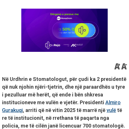
Në Urdhrin e Stomatologut, për çudi ka 2 presidentë
që nuk njohin njëri-tjetrin, dhe një paraardhës u tyre
i pezulluar më herët, që ende i bën shkresa
institucioneve me vulën e vjetër. Presidenti
Almiro
Gurakuqi
, arriti që në vitin 2025 të marrë një
vulë
të
re të institucionit, në rrethana të paqarta nga
policia, me të cilën janë licencuar 700 stomatologë.