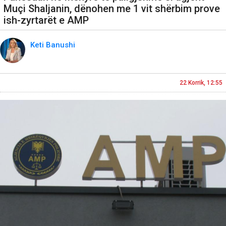
Muçi Shaljanin, dënohen me 1 vit shërbim prove
ish-zyrtarët e AMP
Keti Banushi
22 Korrik, 12:55