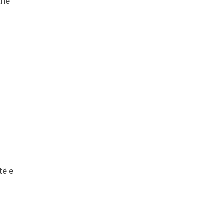
ane
të e