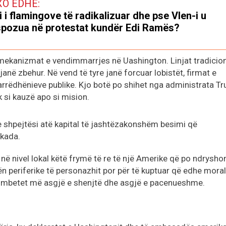
XO EDHE:
i i flamingove të radikalizuar dhe pse Vlen-i u
pozua në protestat kundër Edi Ramës?
mekanizmat e vendimmarrjes në Uashington. Linjat tradicio
janë zbehur. Në vend të tyre janë forcuar lobistët, firmat e
marrëdhënieve publike. Kjo botë po shihet nga administrata T
 si kauzë apo si mision.
 shpejtësi atë kapital të jashtëzakonshëm besimi që
kada.
 në nivel lokal këtë frymë të re të një Amerike që po ndrysho
ën periferike të personazhit por për të kuptuar që edhe moral
uk mbetet më asgjë e shenjtë dhe asgjë e pacenueshme.