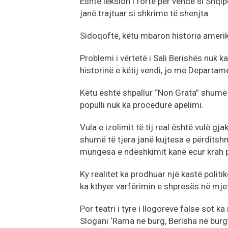
Është leksion i fortë për vende si Shq
janë trajtuar si shkrime të shenjta.
Sidoqoftë, këtu mbaron historia amerika
Problemi i vërtetë i Sali Berishës nuk k
historinë e këtij vendi, jo me Departame
Këtu është shpallur “Non Grata” shumë 
populli nuk ka procedurë apelimi.
Vula e izolimit të tij real është vulë g
shumë të tjera janë kujtesa e përditshm
mungesa e ndëshkimit kanë ecur krah p
Ky realitet ka prodhuar një kastë politi
ka kthyer varfërimin e shpresës në mje
Por teatri i tyre i llogoreve false sot
Slogani ‘Rama në burg, Berisha në burg’