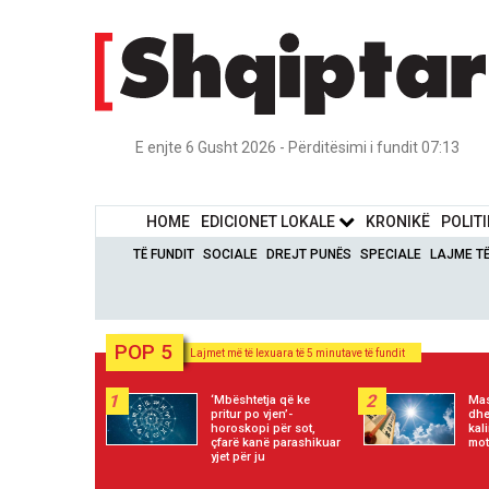
E enjte 6 Gusht 2026 - Përditësimi i fundit 07:13
HOME
EDICIONET LOKALE
KRONIKË
POLIT
TË FUNDIT
SOCIALE
DREJT PUNËS
SPECIALE
LAJME T
POP 5
Lajmet më të lexuara të 5 minutave të fundit
1
2
‘Mbështetja që ke
Mas
pritur po vjen’-
dhe
horoskopi për sot,
kal
çfarë kanë parashikuar
mot
yjet për ju