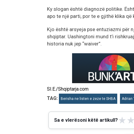
Ky slogan është diagnozë politike. Ësht
apo te një parti, por te e gjithë klika 
Kjo është arsyeja pse entuziazmi për nj
shqiptar. Uashingtoni mund t’i rishkrua
historia nuk jep “waiver”.
SI.E./Shqiptarja.com
TAG:
Berisha ne listen e zeze te SHBA
Adrian
★
Sa e vlerësoni këtë artikull?