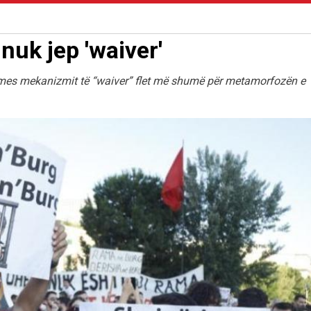
nuk jep 'waiver'
rmes mekanizmit të “waiver” flet më shumë për metamorfozën e