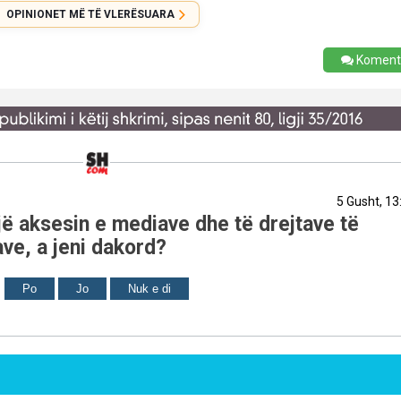
OPINIONET MË TË VLERËSUARA
Koment
5 Gusht, 13
ë aksesin e mediave dhe të drejtave të
ve, a jeni dakord?
Po
Jo
Nuk e di