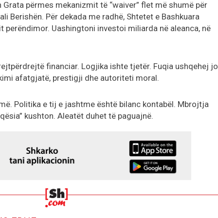
n Grata përmes mekanizmit të “waiver” flet më shumë për
li Berishën. Për dekada me radhë, Shtetet e Bashkuara
it perëndimor. Uashingtoni investoi miliarda në aleanca, në
.
jtpërdrejtë financiar. Logjika ishte tjetër. Fuqia ushqehej jo
mi afatgjatë, prestigji dhe autoriteti moral.
. Politika e tij e jashtme është bilanc kontabël. Mbrojtja
qësia” kushton. Aleatët duhet të paguajnë.