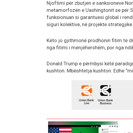
Njoftimi për zbutjen e sanksioneve No
metamorfozën e Uashingtonit se për Sa
funksionuan si garantuesi global i rend
siguri kolektive, në projekte strategjike
Këto jo gjithmonë prodhonin fitim të dre
nga fitimi i menjëhershëm, por nga ndiki
Donald Trump e përmbysi këtë paradigmë
kushton. Mbështetja kushton. Edhe “mi