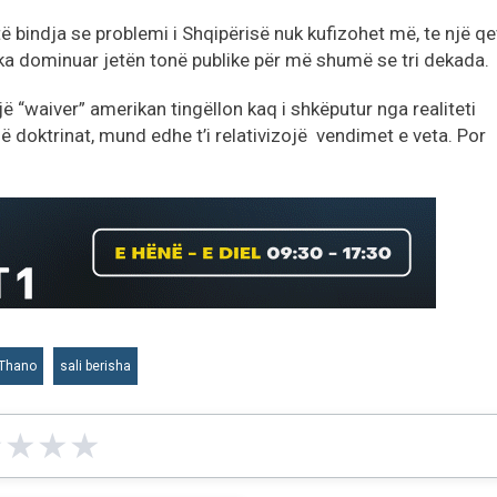
ë bindja se problemi i Shqipërisë nuk kufizohet më, te një qe
që ka dominuar jetën tonë publike për më shumë se tri dekada.
ë “waiver” amerikan tingëllon kaq i shkëputur nga realiteti
jë doktrinat, mund edhe t’i relativizojë vendimet e veta. Por
 Thano
sali berisha
★
★
★
★