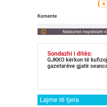
Komente
Sondazhi i ditës:
GJKKO kërkon të kufizoj
gazetarëve gjatë seanca
Lajme të tjera