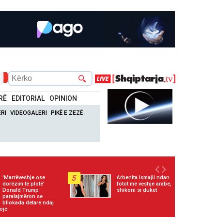
RË
EDITORIAL
OPINION
RI
VIDEOGALERI
PIKË E ZEZË
5
'Marrëveshje ose
Arbenita Ismajli ndan
dorëzim të plotë'
fotot me veshje arabe,
Donald Trump
shikoni si duket
paralajmëron se
bllokada detare ndaj
ojë