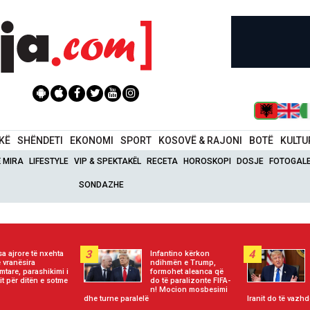
IKË
SHËNDETI
EKONOMI
SPORT
KOSOVË & RAJONI
BOTË
KULTU
Ë MIRA
LIFESTYLE
VIP & SPEKTAKËL
RECETA
HOROSKOPI
DOSJE
FOTOGALE
SONDAZHE
3
4
a ajrore të nxehta
Infantino kërkon
 vranësira
ndihmën e Trump,
imtare, parashikimi i
formohet aleanca që
it për ditën e sotme
do të paralizonte FIFA-
n! Mocion mosbesimi
dhe turne paralelë
Iranit do të vazhd