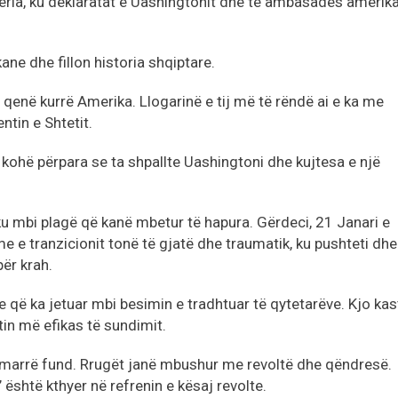
ipëria, ku deklaratat e Uashingtonit dhe të ambasadës amerik
ne dhe fillon historia shqiptare.
a qenë kurrë Amerika. Llogarinë e tij më të rëndë ai e ka me
ntin e Shtetit.
kohë përpara se ta shpallte Uashingtoni dhe kujtesa e një
jaku mbi plagë që kanë mbetur të hapura. Gërdeci, 21 Janari e
e e tranzicionit tonë të gjatë dhe traumatik, ku pushteti dhe
ër krah.
ke që ka jetuar mbi besimin e tradhtuar të qytetarëve. Kjo kas
tin më efikas të sundimit.
 ka marrë fund. Rrugët janë mbushur me revoltë dhe qëndresë.
 është kthyer në refrenin e kësaj revolte.