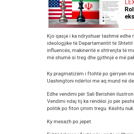
LE
Rol
eks
Kjo qasje i ka ndryshuar tashmë edhe 
ideologjike të Departamentit të Shtetit 
influencës, makineritë e shtrenjta të 
më shumë si treg dhe gjithnjë e më pak
Ky pragmatizëm i ftohtë po gërryen me
Uashingtoni ndërtoi me aq mund në de
Edhe vendimi për Sali Berishën ilustron
Vendimi ndaj tij ka rëndësi jo për pesh
politik po fiton çmim tregu. Kështu n
Ky mesazh po jepet.