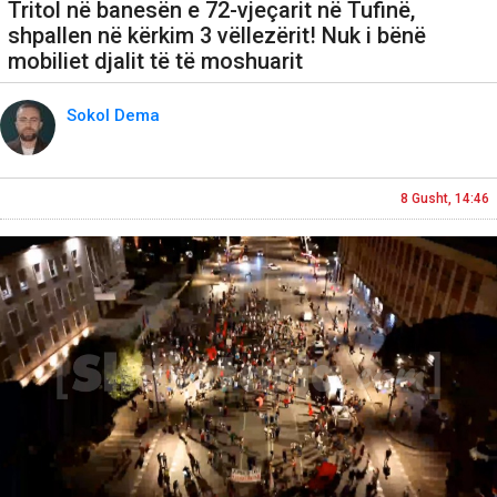
Tritol në banesën e 72-vjeçarit në Tufinë,
shpallen në kërkim 3 vëllezërit! Nuk i bënë
mobiliet djalit të të moshuarit
Sokol Dema
8 Gusht, 14:46