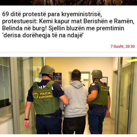
69 ditë protestë para kryeministrisë,
protestuesit: Kemi kapur mat Berishën e Ramën,
Belinda në burg! Sjellin bluzën me premtimin
‘derisa dorëheqja të na ndajë’
7 Gusht, 20:30