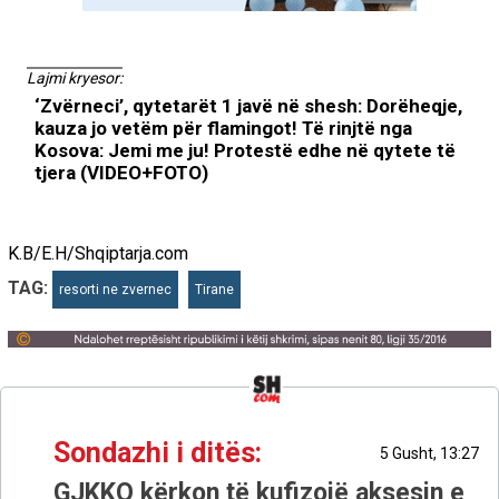
Lajmi kryesor:
‘Zvërneci’, qytetarët 1 javë në shesh: Dorëheqje,
kauza jo vetëm për flamingot! Të rinjtë nga
Kosova: Jemi me ju! Protestë edhe në qytete të
tjera (VIDEO+FOTO)
K.B/E.H/Shqiptarja.com
TAG:
resorti ne zvernec
Tirane
Sondazhi i ditës:
5 Gusht, 13:27
GJKKO kërkon të kufizojë aksesin e