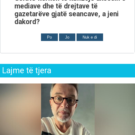
mediave dhe të drejtave të
gazetarëve gjatë seancave, a jeni
dakord?
Po
Jo
Nuk e di
Lajme të tjera