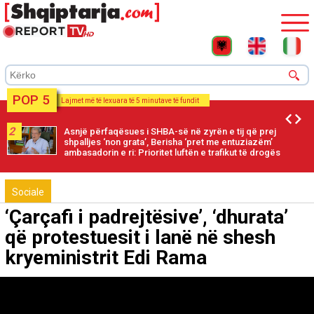
POP 5
Lajmet më të lexuara të 5 minutave të fundit
2
Asnjë përfaqësues i SHBA-së në zyrën e tij që prej
shpalljes ‘non grata’, Berisha ‘pret me entuziazëm’
ambasadorin e ri: Prioritet luftën e trafikut të drogës
Sociale
‘Çarçafi i padrejtësive’, ‘dhurata’
që protestuesit i lanë në shesh
kryeministrit Edi Rama