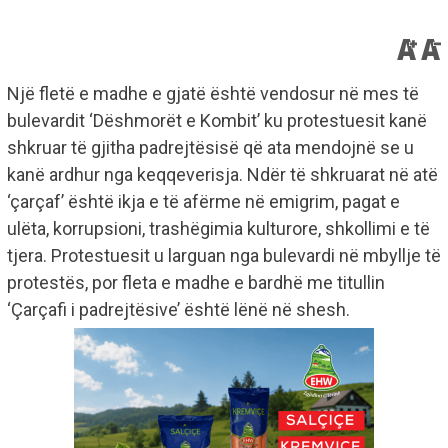
Një fletë e madhe e gjatë është vendosur në mes të
bulevardit ‘Dëshmorët e Kombit’ ku protestuesit kanë
shkruar të gjitha padrejtësisë që ata mendojnë se u
kanë ardhur nga keqqeverisja. Ndër të shkruarat në atë
‘çarçaf’ është ikja e të afërme në emigrim, pagat e
ulëta, korrupsioni, trashëgimia kulturore, shkollimi e të
tjera. Protestuesit u larguan nga bulevardi në mbyllje të
protestës, por fleta e madhe e bardhë me titullin
‘Çarçafi i padrejtësive’ është lënë në shesh.