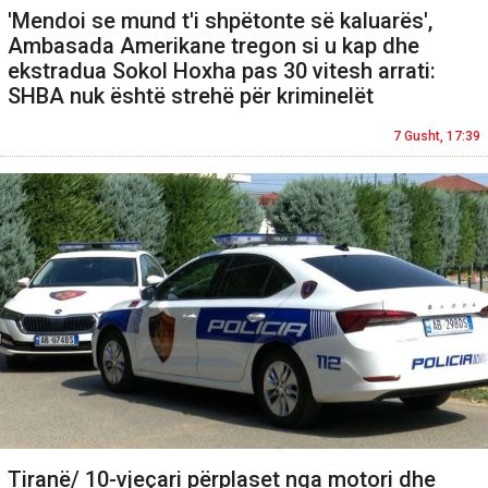
'Mendoi se mund t'i shpëtonte së kaluarës',
Ambasada Amerikane tregon si u kap dhe
ekstradua Sokol Hoxha pas 30 vitesh arrati:
SHBA nuk është strehë për kriminelët
7 Gusht, 17:39
Tiranë/ 10-vjeçari përplaset nga motori dhe