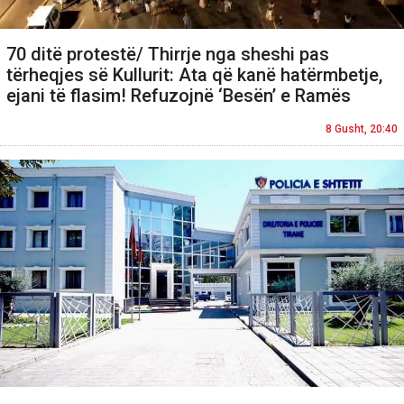
70 ditë protestë/ Thirrje nga sheshi pas
tërheqjes së Kullurit: Ata që kanë hatërmbetje,
ejani të flasim! Refuzojnë ‘Besën’ e Ramës
8 Gusht, 20:40