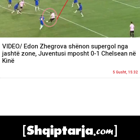
VIDEO/ Edon Zhegrova shënon supergol nga
jashtë zone, Juventusi mposht 0-1 Chelsean në
Kinë
5 Gusht, 15:32