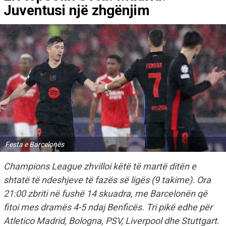
Juventusi një zhgënjim
Festa e Barcelonës
Champions League zhvilloi këtë të martë ditën e
shtatë të ndeshjeve të fazës së ligës (9 takime). Ora
21:00 zbriti në fushë 14 skuadra, me Barcelonën që
fitoi mes dramës 4-5 ndaj Benficës. Tri pikë edhe për
Atletico Madrid, Bologna, PSV, Liverpool dhe Stuttgart.