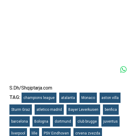
S.Dh/Shqiptarja.com
TAG:
champions league
atalanta
Monaco
aston villa
Sturm Graz
atletico madrid
Bayer Leverkusen
benfica
barcelona
Bologna
dortmund
club brugge
juventus
liverpool
lille
PSV Eindhoven
crvena zvezda