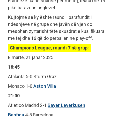
Francezët kanë shanse për më tej, teksa me 13
pikë barazuan anglezët.
Kujtojmë se ky është raundi i parafundit i
ndeshjeve në grupe dhe javën që vjen do
mësohen zyrtarisht tëtë skuadrat e kualifikuara
më tej dhe 16 që do përballen në play-off.
Champions League, raundi 7 në grup:
E martë, 21 janar 2025
18:45
Atalanta 5-0 Sturm Graz
Monaco 1-0
Aston Villa
21:00
Atletico Madrid 2-1
Bayer Leverkusen
Benfica
4-5 Barcelona