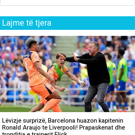
Lajme të tjera
Lëvizje surprizë, Barcelona huazon kapitenin
Ronald Araujo te Liverpooli! Prapaskenat dhe
tronditja e trajnerit Flick