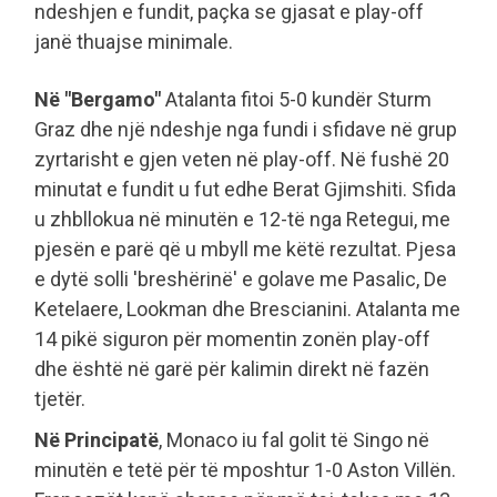
ndeshjen e fundit, paçka se gjasat e play-off
janë thuajse minimale.
Në "Bergamo"
Atalanta fitoi 5-0 kundër Sturm
Graz dhe një ndeshje nga fundi i sfidave në grup
zyrtarisht e gjen veten në play-off. Në fushë 20
minutat e fundit u fut edhe Berat Gjimshiti. Sfida
u zhbllokua në minutën e 12-të nga Retegui, me
pjesën e parë që u mbyll me këtë rezultat. Pjesa
e dytë solli 'breshërinë' e golave me Pasalic, De
Ketelaere, Lookman dhe Brescianini. Atalanta me
14 pikë siguron për momentin zonën play-off
dhe është në garë për kalimin direkt në fazën
tjetër.
Në Principatë
, Monaco iu fal golit të Singo në
minutën e tetë për të mposhtur 1-0 Aston Villën.