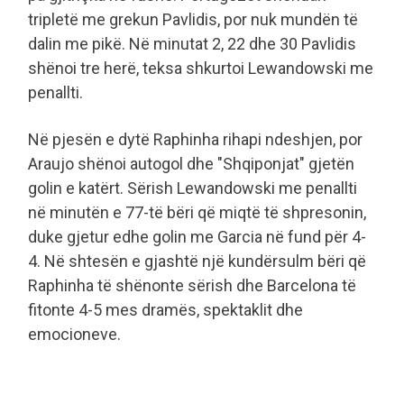
tripletë me grekun Pavlidis, por nuk mundën të
dalin me pikë. Në minutat 2, 22 dhe 30 Pavlidis
shënoi tre herë, teksa shkurtoi Lewandowski me
penallti.
Në pjesën e dytë Raphinha rihapi ndeshjen, por
Araujo shënoi autogol dhe "Shqiponjat" gjetën
golin e katërt. Sërish Lewandowski me penallti
në minutën e 77-të bëri që miqtë të shpresonin,
duke gjetur edhe golin me Garcia në fund për 4-
4. Në shtesën e gjashtë një kundërsulm bëri që
Raphinha të shënonte sërish dhe Barcelona të
fitonte 4-5 mes dramës, spektaklit dhe
emocioneve.