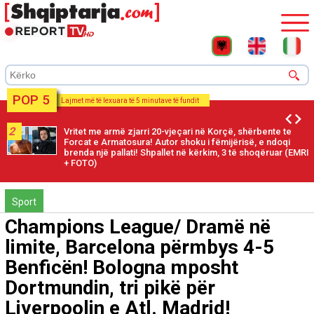
POP 5
Lajmet më të lexuara të 5 minutave të fundit
2
Vritet me armë zjarri 20-vjeçari në Korçë, shërbente te
Forcat e Armatosura! Autor shoku i fëmijërisë, e ndoqi
brenda një pallati! Shpallet në kërkim, 3 të shoqëruar (EMRI
+ FOTO)
Sport
Champions League/ Dramë në
limite, Barcelona përmbys 4-5
Benficën! Bologna mposht
Dortmundin, tri pikë për
Liverpoolin e Atl. Madrid!