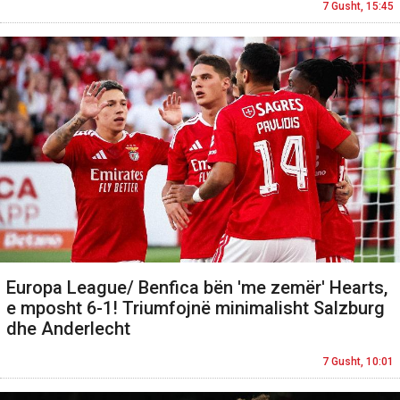
7 Gusht, 15:45
Europa League/ Benfica bën 'me zemër' Hearts,
e mposht 6-1! Triumfojnë minimalisht Salzburg
dhe Anderlecht
7 Gusht, 10:01