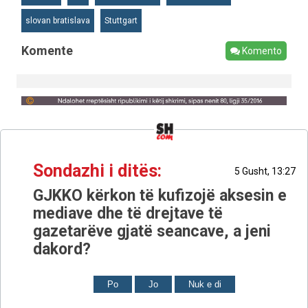
slovan bratislava
Stuttgart
Komente
Komento
Sondazhi i ditës:
5 Gusht, 13:27
GJKKO kërkon të kufizojë aksesin e
mediave dhe të drejtave të
gazetarëve gjatë seancave, a jeni
dakord?
Po
Jo
Nuk e di