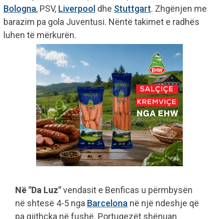
Bologna
, PSV,
Liverpool
dhe
Stuttgart
. Zhgënjen me
barazim pa gola Juventusi. Nëntë takimet e radhës
luhen të mërkurën.
Në "Da Luz"
vendasit e Benficas u përmbysën
në shtesë 4-5 nga
Barcelona
në një ndeshje që
pa gjithçka në fushë. Portugezët shënuan