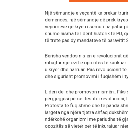
Një sëmundje e veçantë ka prekur trurin
demencës, një sëmundje që prek kryesi
veprimeve që kryen i sëmuri pa patur p
shumë nisma të liderit historik të PD, q
të tretë pas dy mandateve të paravitit 
Berisha vendos nisjen e revolucionit që
mbajtur njerëzit e opozitës të karikuar 
u kryer dhe harruar. Pas revolucionit t
dhe sigurisht promovimi i fuqishëm i t
Lideri del dhe promovon nismën.. Fiks
përgjegjësi përse dështoi revolucioni, 
Protesta të fuqishme dhe të pandalshme
largëta nga njëra tjetra shfaq dukshëm 
ndërkohë organizmi me periudha të gjat
opozitës së vjetër për të inkurajuar njer