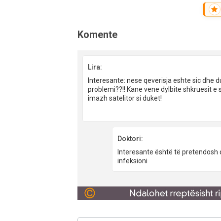
Komente
Lira:
Interesante: nese qeverisja eshte sic dhe 
problemi??!! Kane vene dylbite shkruesit e s
imazh satelitor si duket!
Doktori:
Interesante është të pretendosh 
infeksioni