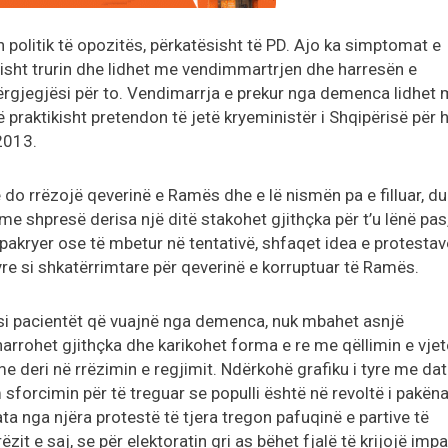
 politik të opozitës, përkatësisht të PD. Ajo ka simptomat e
sht trurin dhe lidhet me vendimmartrjen dhe harresën e
ërgjegjësi për to. Vendimarrja e prekur nga demenca lidhet
ë praktikisht pretendon të jetë kryeministër i Shqipërisë për 
2013.
 do rrëzojë qeverinë e Ramës dhe e lë nismën pa e filluar, du
me shpresë derisa një ditë stakohet gjithçka për t’u lënë pas
ë pakryer ose të mbetur në tentativë, shfaqet idea e protestav
yre si shkatërrimtare për qeverinë e korruptuar të Ramës.
 si pacientët që vuajnë nga demenca, nuk mbahet asnjë
harrohet gjithçka dhe karikohet forma e re me qëllimin e vjet
 deri në rrëzimin e regjimit. Ndërkohë grafiku i tyre me dat
sforcimin për të treguar se populli është në revoltë i pakëna
a nga njëra protestë të tjera tregon pafuqinë e partive të
ëzit e saj, se për elektoratin gri as bëhet fjalë të krijojë imp