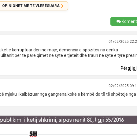
OPINIONET MË TË VLERËSUARA
Koment
01/02/2025 22:
duket e korruptuar deri ne maje, demencia e opozites na qenka
ulltanit per te pare qimet ne syte e tjeteit dhe traun ne syte e tyre presi
Përgjig
02/02/2025 09:
që mjeku i kalbëzuar nga gangrena kokë e këmbë do të të shpëtojë nga