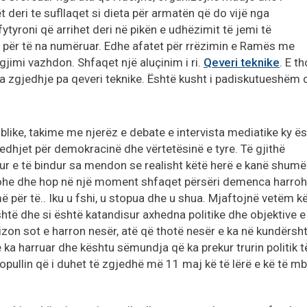
 deri te sufllaqet si dieta për armatën që do vijë nga
ytyroni që arrihet deri në pikën e udhëzimit të jemi të
për të na numëruar. Edhe afatet për rrëzimin e Ramës me
gjimi vazhdon. Shfaqet një aluçinim i ri.
Qeveri teknike
. E t
k ka zgjedhje pa qeveri teknike. Është kusht i padiskutueshëm
like, takime me njerëz e debate e intervista mediatike ky ë
dhjet për demokracinë dhe vërtetësinë e tyre. Të gjithë
ur e të bindur sa mendon se realisht këtë herë e kanë shumë
 kohe dhe hop në një moment shfaqet përsëri demenca harroh
ë për të.. Iku u fshi, u stopua dhe u shua. Mjaftojnë vetëm k
htë dhe si është katandisur axhedna politike dhe objektive e
hizon sot e harron nesër, atë që thotë nesër e ka në kundërsh
e ka harruar dhe kështu sëmundja që ka prekur trurin politik t
popullin që i duhet të zgjedhë më 11 maj kë të lërë e kë të mb