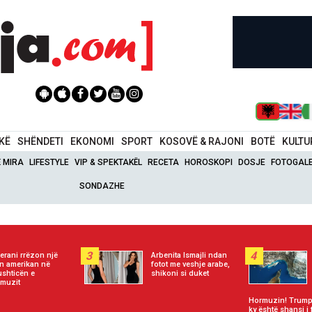
IKË
SHËNDETI
EKONOMI
SPORT
KOSOVË & RAJONI
BOTË
KULTU
Ë MIRA
LIFESTYLE
VIP & SPEKTAKËL
RECETA
HOROSKOPI
DOSJE
FOTOGALE
SONDAZHE
3
4
erani rrëzon një
Arbenita Ismajli ndan
n amerikan në
fotot me veshje arabe,
shticën e
shikoni si duket
muzit
Hormuzin! Trump:
ky është shansi i 