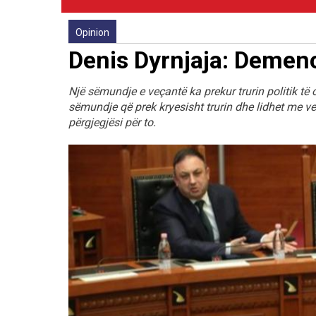
Opinion
Denis Dyrnjaja: Demenc
Një sëmundje e veçantë ka prekur trurin politik të
sëmundje që prek kryesisht trurin dhe lidhet me v
përgjegjësi për to.