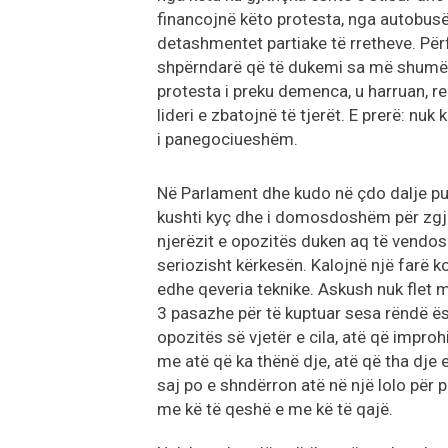
financojnë këto protesta, nga autobusët
detashmentet partiake të rretheve. Përf
shpërndarë që të dukemi sa më shumë 
protesta i preku demenca, u harruan, re
lideri e zbatojnë të tjerët. E prerë: nu
i panegociueshëm.
Në Parlament dhe kudo në çdo dalje pub
kushti kyç dhe i domosdoshëm për zgje
njerëzit e opozitës duken aq të vendos
seriozisht kërkesën. Kalojnë një farë
edhe qeveria teknike. Askush nuk flet m
3 pasazhe për të kuptuar sesa rëndë ës
opozitës së vjetër e cila, atë që impro
me atë që ka thënë dje, atë që tha dje 
saj po e shndërron atë në një lolo për 
me kë të qeshë e me kë të qajë.