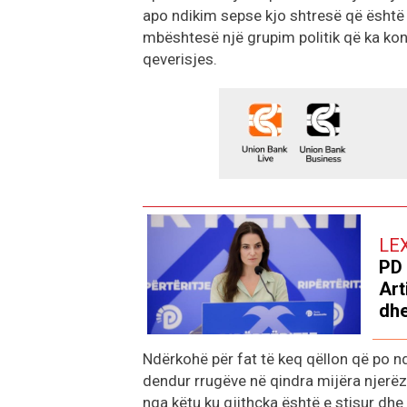
apo ndikim sepse kjo shtresë që është
mbështesë një grupim politik që ka kon
qeverisjes.
LE
PD 
Art
dhe
Ndërkohë për fat të keq qëllon që po n
dendur rrugëve në qindra mijëra njerë
nga këtu ku gjithçka është e stisur dhe