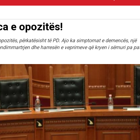
a e opozitës!
 opozitës, përkatësisht të PD. Ajo ka simptomat e demencës, një
endimmartrjen dhe harresën e veprimeve që kryen i sëmuri pa pa