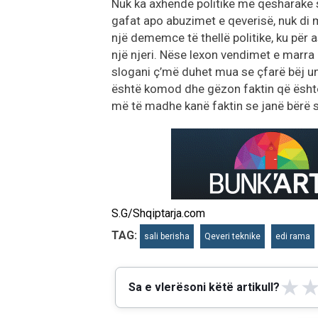
Nuk ka axhendë politike më qesharake s
gafat apo abuzimet e qeverisë, nuk di m
një dememce të thellë politike, ku për 
një njeri. Nëse lexon vendimet e marra d
slogani ç’më duhet mua se çfarë bëj unë
është komod dhe gëzon faktin që është 
më të madhe kanë faktin se janë bërë s
S.G/Shqiptarja.com
TAG:
sali berisha
Qeveri teknike
edi rama
★
Sa e vlerësoni këtë artikull?