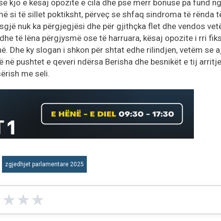
e kjo e kësaj opozite e cila dhe pse merr bonuse pa fund n
ë si të sillet poktiksht, përveç se shfaq sindroma të rënda t
asgjë nuk ka përgjegjësi dhe për gjithçka flet dhe vendos ve
he të lëna përgjysmë ose të harruara, kësaj opozite i rri fik
. Dhe ky slogan i shkon për shtat edhe rilindjen, vetëm se a
në pushtet e qeveri ndërsa Berisha dhe besnikët e tij arritj
ërish me seli.
zgjedhjet parlamentare 2025
★
★
★
★