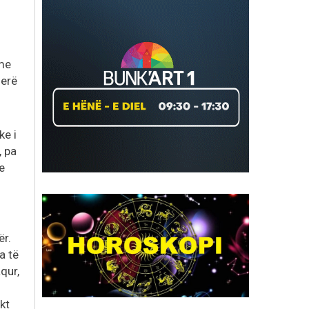
 me
herë
ke i
, pa
e
ër.
a të
qur,
akt