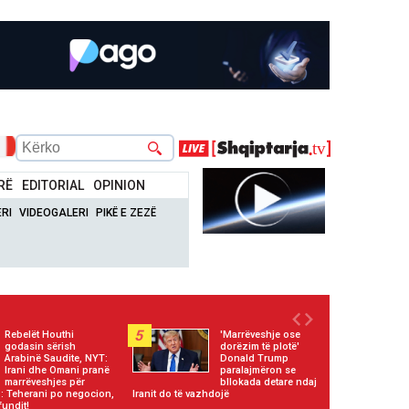
RË
EDITORIAL
OPINION
RI
VIDEOGALERI
PIKË E ZEZË
5
Rebelët Houthi
'Marrëveshje ose
godasin sërish
dorëzim të plotë'
Arabinë Saudite, NYT:
Donald Trump
Irani dhe Omani pranë
paralajmëron se
marrëveshjes për
bllokada detare ndaj
 Teherani po negocion,
Iranit do të vazhdojë
fundit!