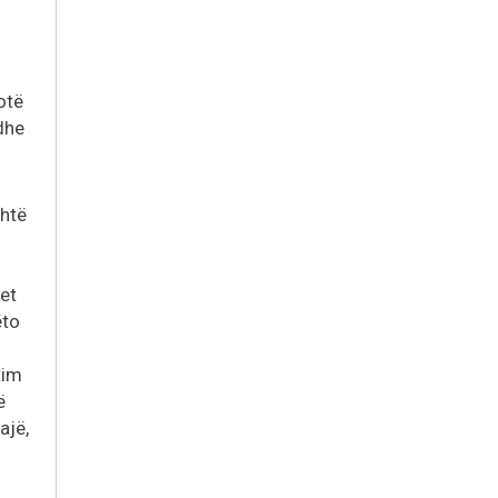
hotë
 dhe
shtë
et
ëto
tim
ë
ajë,