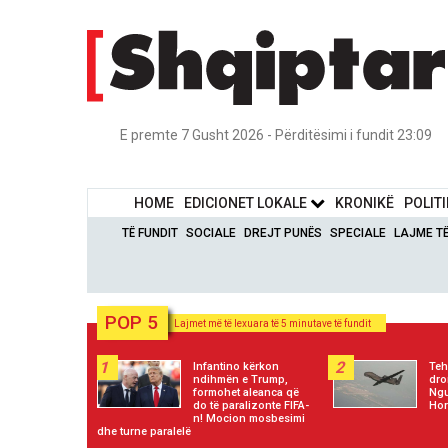
E premte 7 Gusht 2026 - Përditësimi i fundit 23:09
HOME
EDICIONET LOKALE
KRONIKË
POLIT
TË FUNDIT
SOCIALE
DREJT PUNËS
SPECIALE
LAJME T
POP 5
Lajmet më të lexuara të 5 minutave të fundit
1
2
Infantino kërkon
Teh
ndihmën e Trump,
dro
formohet aleanca që
Ngu
do të paralizonte FIFA-
Hor
n! Mocion mosbesimi
dhe turne paralelë