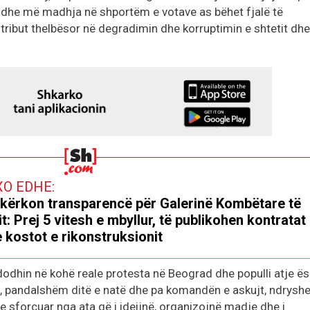
 dhe më madhja në shportëm e votave as bëhet fjalë të
tribut thelbësor në degradimin dhe korruptimin e shtetit dhe
XO EDHE:
kërkon transparencë për Galerinë Kombëtare të
it: Prej 5 vitesh e mbyllur, të publikohen kontratat
 kostot e rikonstruksionit
dodhin në kohë reale protesta në Beograd dhe populli atje ë
z, pandalshëm ditë e natë dhe pa komandën e askujt, ndrysh
 e sforcuar nga ata që i ideijnë, organizojnë madje dhe i