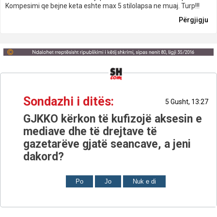
Kompesimi qe bejne keta eshte max 5 stilolapsa ne muaj. Turp!!!
Përgjigju
Sondazhi i ditës:
5 Gusht, 13:27
GJKKO kërkon të kufizojë aksesin e
mediave dhe të drejtave të
gazetarëve gjatë seancave, a jeni
dakord?
Po
Jo
Nuk e di