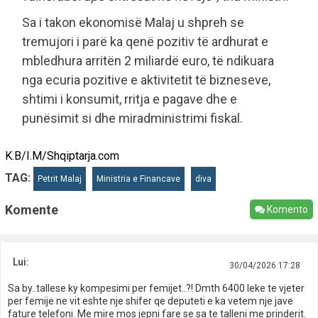
Sa i takon ekonomisë Malaj u shpreh se
tremujori i parë ka qenë pozitiv të ardhurat e
mbledhura arritën 2 miliardë euro, të ndikuara
nga ecuria pozitive e aktivitetit të bizneseve,
shtimi i konsumit, rritja e pagave dhe e
punësimit si dhe miradministrimi fiskal.
K.B/I.M/Shqiptarja.com
TAG:
Petrit Malaj
Ministria e Financave
diva
Komente
Komento
Lui:
30/04/2026 17:28
Sa by..tallese ky kompesimi per femijet..?! Dmth 6400 leke te vjeter
per femije ne vit eshte nje shifer qe deputeti e ka vetem nje jave
fature telefoni. Me mire mos jepni fare se sa te talleni me prinderit.