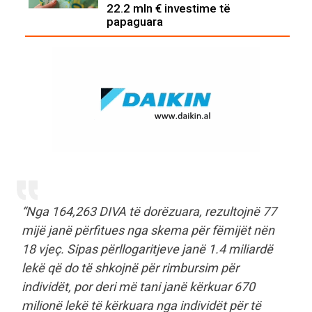
22.2 mln € investime të
papaguara
“Nga 164,263 DIVA të dorëzuara, rezultojnë 77
mijë janë përfitues nga skema për fëmijët nën
18 vjeç. Sipas përllogaritjeve janë 1.4 miliardë
lekë që do të shkojnë për rimbursim për
individët, por deri më tani janë kërkuar 670
milionë lekë të kërkuara nga individët për të