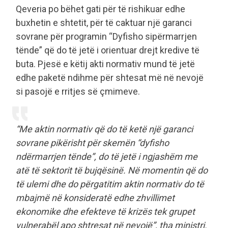
Qeveria po bëhet gati për të rishikuar edhe
buxhetin e shtetit, për të caktuar një garanci
sovrane për programin “Dyfisho sipërmarrjen
tënde” që do të jetë i orientuar drejt kredive të
buta. Pjesë e këtij akti normativ mund të jetë
edhe paketë ndihme për shtesat më në nevojë
si pasojë e rritjes së çmimeve.
“Me aktin normativ që do të ketë një garanci
sovrane pikërisht për skemën “dyfisho
ndërmarrjen tënde”, do të jetë i ngjashëm me
atë të sektorit të bujqësinë. Në momentin që do
të ulemi dhe do përgatitim aktin normativ do të
mbajmë në konsideratë edhe zhvillimet
ekonomike dhe efekteve të krizës tek grupet
vulnerabël apo shtresat në nevojë”, tha ministri.