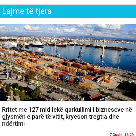
Lajme të tjera
Rritet me 127 mld lekë qarkullimi i bizneseve në
gjysmën e parë të vitit, kryeson tregtia dhe
ndërtimi
7 Gusht, 16:29