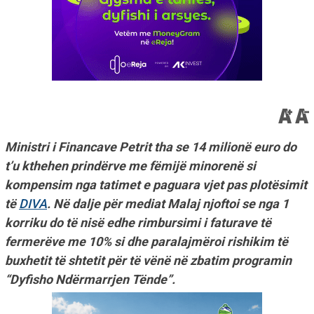
Ministri i Financave Petrit tha se 14 milionë euro do
t’u kthehen prindërve me fëmijë minorenë si
kompensim nga tatimet e paguara vjet pas plotësimit
të
DIVA
. Në dalje për mediat Malaj njoftoi se nga 1
korriku do të nisë edhe rimbursimi i faturave të
fermerëve me 10% si dhe paralajmëroi rishikim të
buxhetit të shtetit për të vënë në zbatim programin
“Dyfisho Ndërmarrjen Tënde”.