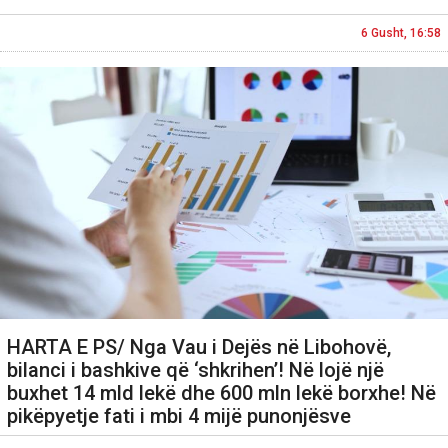
6 Gusht, 16:58
HARTA E PS/ Nga Vau i Dejës në Libohovë,
bilanci i bashkive që ‘shkrihen’! Në lojë një
buxhet 14 mld lekë dhe 600 mln lekë borxhe! Në
pikëpyetje fati i mbi 4 mijë punonjësve