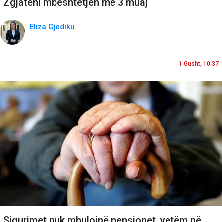
Zgjateni mbështetjen me 3 muaj
Eliza Gjediku
1 Gusht, 10:37
Sigurimet nuk mbulojnë pensionet, vetëm në