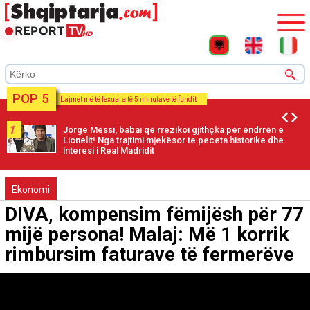
POP 5
Lajmet më të lexuara të 5 minutave të fundit
1
Jorge Messi, babai që rrezikoi gjithçka për ëndrrën e
Lionelit! Nga trajtimi mjekësor te peceta historike dhe
interesi i Real Madridit
Ekonomi
DIVA, kompensim fëmijësh për 77
mijë persona! Malaj: Më 1 korrik
rimbursim faturave të fermerëve