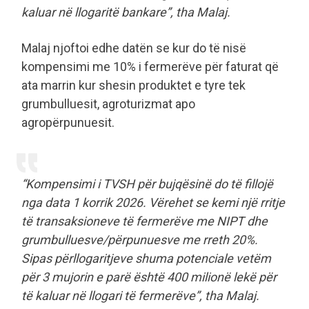
kaluar në llogaritë bankare”, tha Malaj.
Malaj njoftoi edhe datën se kur do të nisë
kompensimi me 10% i fermerëve për faturat që
ata marrin kur shesin produktet e tyre tek
grumbulluesit, agroturizmat apo
agropërpunuesit.
“Kompensimi i TVSH për bujqësinë do të fillojë
nga data 1 korrik 2026. Vërehet se kemi një rritje
të transaksioneve të fermerëve me NIPT dhe
grumbulluesve/përpunuesve me rreth 20%.
Sipas përllogaritjeve shuma potenciale vetëm
për 3 mujorin e parë është 400 milionë lekë për
të kaluar në llogari të fermerëve”, tha Malaj.