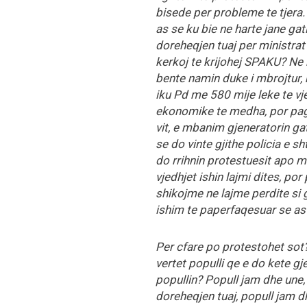
bisede per probleme te tjera.
as se ku bie ne harte jane ga
doreheqjen tuaj per ministrat
kerkoj te krijohej SPAKU? Ne 
bente namin duke i mbrojtur, r
iku Pd me 580 mije leke te vj
ekonomike te medha, por paga
vit, e mbanim gjeneratorin gati
se do vinte gjithe policia e s
do rrihnin protestuesit apo 
vjedhjet ishin lajmi dites, por
shikojme ne lajme perdite si 
ishim te paperfaqesuar se as e
Per cfare po protestohet sot?
vertet populli qe e do kete g
popullin? Popull jam dhe une,
doreheqjen tuaj, popull jam 