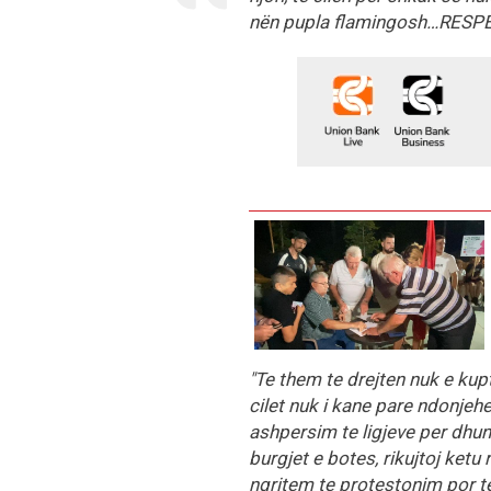
nën pupla flamingosh…RESP
"Te them te drejten nuk e kupt
cilet nuk i kane pare ndonjeher
ashpersim te ligjeve per dhun
burgjet e botes, rikujtoj ketu 
ngritem te protestonim por te