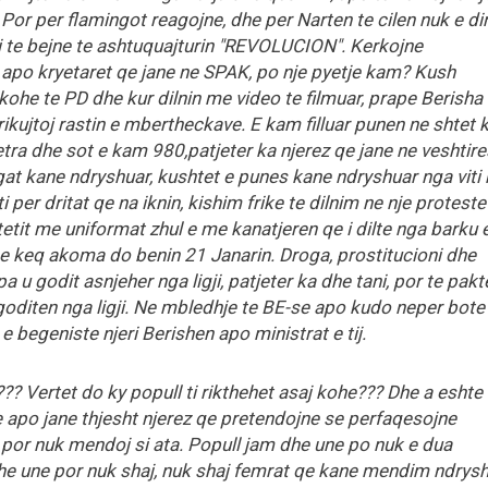
 Por per flamingot reagojne, dhe per Narten te cilen nuk e di
ti te bejne te ashtuquajturin "REVOLUCION". Kerkojne
 apo kryetaret qe jane ne SPAK, po nje pyetje kam? Kush
kohe te PD dhe kur dilnin me video te filmuar, prape Berisha
ikujtoj rastin e mbertheckave. E kam filluar punen ne shtet 
etra dhe sot e kam 980,patjeter ka njerez qe jane ne veshtire
t kane ndryshuar, kushtet e punes kane ndryshuar nga viti 
 per dritat qe na iknin, kishim frike te dilnim ne nje proteste
htetit me uniformat zhul e me kanatjeren qe i dilte nga barku 
me keq akoma do benin 21 Janarin. Droga, prostitucioni dhe
 pa u godit asnjeher nga ligji, patjeter ka dhe tani, por te pak
goditen nga ligji. Ne mbledhje te BE-se apo kudo neper bote
 begeniste njeri Berishen apo ministrat e tij.
?? Vertet do ky popull ti rikthehet asaj kohe??? Dhe a eshte
je apo jane thjesht njerez qe pretendojne se perfaqesojne
 por nuk mendoj si ata. Popull jam dhe une po nuk e dua
dhe une por nuk shaj, nuk shaj femrat qe kane mendim ndrys