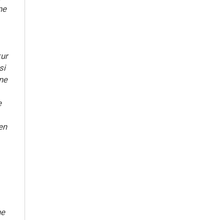
ne
kur
si
ne
e
ten
he