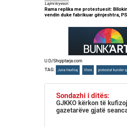
Lajmi kryesor:
Rama replika me protestuesit: Bllokim
vendin duke fabrikuar gënjeshtra, PS
U.D/Shqiptarja.com
TAG:
Juna Haxhiaj
Vlore
protestat kunder 
Sondazhi i ditës:
GJKKO kërkon të kufizoj
gazetarëve gjatë seanca