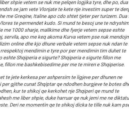
 liber shpie vetem se nuk me pelqen logjika tyre, dhe po, dua
endsh se jam vete Vlonjate te kete nje investim super te den
he me Greqine, Italine apo cdo shtet tjeter per turizem. Dua 
 Vlores te permendet kudo. Si mund te besoj une te ndryshim
oje me 1000 sharje, mallkime dhe fyerje vetem sepse eshte
nj, servila, apo me keq akoma Kurva vetem pse nuk mendoj
llizim online dhe kjo dhune verbale vetem sepse nuk ndan te
 rrespektoj mendimin e tyre por per mendimin tim duhet te
 eshte Shqiperia e sigurte? Shqiperia e sigurte fillon me
e, fillon me bashkebisedime per me te miren e Shqiperise.
tet te jete kerkesa per ashpersim te ligjeve per dhunen ne
esi per gjithe cunat Shqiptar qe ndodhen burgjeve te botes dh
odhen, kur te shikoj qe kerkohet nje Shqiperi qe mund te
hesh me liber shpie, duke harruar qe nuk jemi me ne diktatu
ste. Deri ne momentin qe te shikoj dicka te tille nuk kam ps