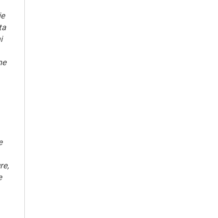
je
ta
i
me
e
re,
e