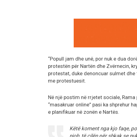
“Popull jam dhe unë, por nuk e dua dor
protestën për Nartën dhe Zvërnecin, kr
protestat, duke denoncuar sulmet dhe f
me protestuesit.
Në një postim në rrjetet sociale, Rama 
“masakruar online” pasi ka shprehur h
e planifikuar në zonën e Nartës.
Këtë koment nga kjo faqe, po e
njoh, të cilën për shkak se n