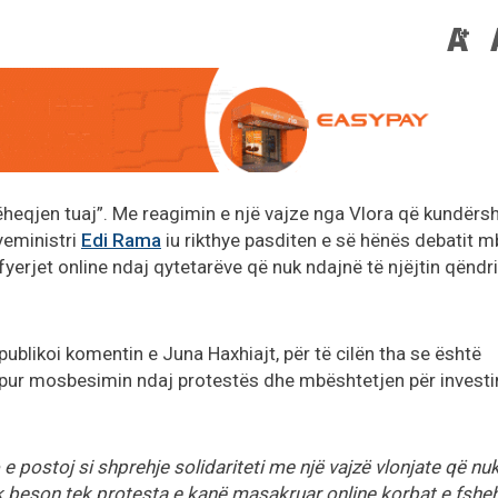
ëheqjen tuaj”. Me reagimin e një vajze nga Vlora që kundërs
yeministri
Edi Rama
iu rikthye pasditen e së hënës debatit m
yerjet online ndaj qytetarëve që nuk ndajnë të njëjtin qëndr
publikoi komentin e Juna Haxhiajt, për të cilën tha se është
apur mosbesimin ndaj protestës dhe mbështetjen për invest
 postoj si shprehje solidariteti me një vajzë vlonjate që nu
uk beson tek protesta e kanë masakruar online korbat e fshe