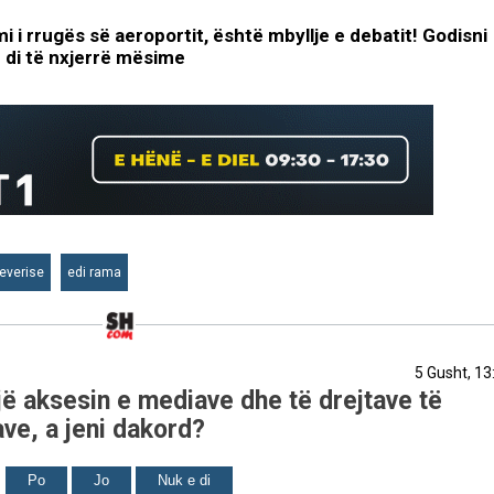
i i rrugës së aeroportit, është mbyllje e debatit! Godisni
 di të nxjerrë mësime
qeverise
edi rama
5 Gusht, 13
ë aksesin e mediave dhe të drejtave të
ve, a jeni dakord?
Po
Jo
Nuk e di