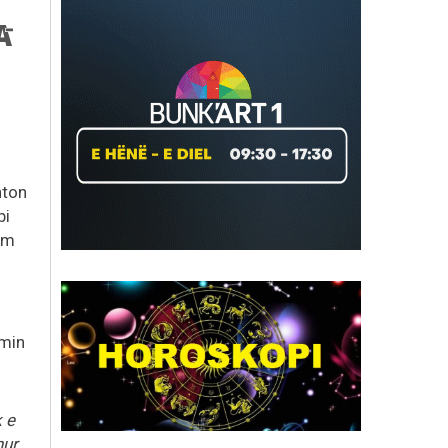
hton
bi
im
imin
k e
hur