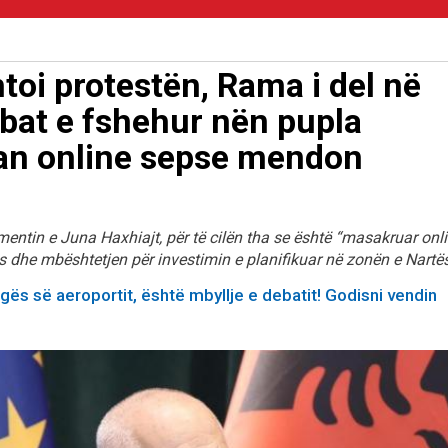
oi protestën, Rama i del në
rbat e fshehur nën pupla
an online sepse mendon
mentin e Juna Haxhiajt, për të cilën tha se është “masakruar onl
 dhe mbështetjen për investimin e planifikuar në zonën e Nartës
ugës së aeroportit, është mbyllje e debatit! Godisni vendin