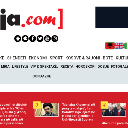
IKË
SHËNDETI
EKONOMI
SPORT
KOSOVË & RAJONI
BOTË
KULTU
Ë MIRA
LIFESTYLE
VIP & SPEKTAKËL
RECETA
HOROSKOPI
DOSJE
FOTOGALE
SONDAZHE
3
4
adoksi i drejtësisë
‘Mojtaba Khamenei në
iptare! Në ’97-ën
prag të vdekjes’, Irani
i Çaushi gjykohej
tronditet nga lajmet në
kafaz dhe me
media për gjendjen e
era në sallë, në
Udhëheqësit Suprem
iera për median
dhe turne paralel