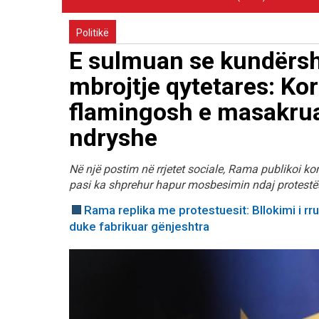
Politikë
E sulmuan se kundërsht
mbrojtje qytetares: Ko
flamingosh e masakru
ndryshe
Në një postim në rrjetet sociale, Rama publikoi ko
pasi ka shprehur hapur mosbesimin ndaj protestës
Rama replika me protestuesit: Bllokimi i rr
duke fabrikuar gënjeshtra