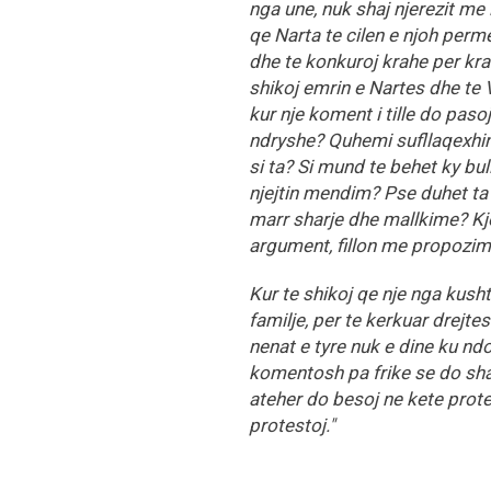
nga une, nuk shaj njerezit me
qe Narta te cilen e njoh perm
dhe te konkuroj krahe per kra
shikoj emrin e Nartes dhe te
kur nje koment i tille do pas
ndryshe? Quhemi sufllaqexhi
si ta? Si mund te behet ky bu
njejtin mendim? Pse duhet ta
marr sharje dhe mallkime? Kjo
argument, fillon me propozim
Kur te shikoj qe nje nga kush
familje, per te kerkuar drejt
nenat e tyre nuk e dine ku nd
komentosh pa frike se do sha
ateher do besoj ne kete prote
protestoj."