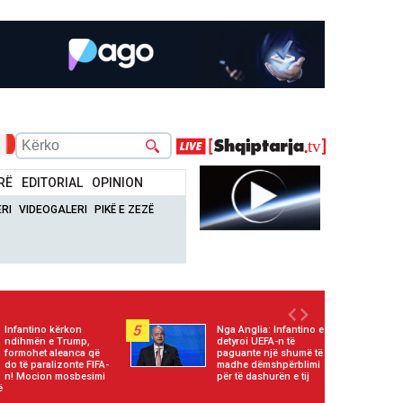
RË
EDITORIAL
OPINION
RI
VIDEOGALERI
PIKË E ZEZË
5
Infantino kërkon
Nga Anglia: Infantino e
ndihmën e Trump,
detyroi UEFA-n të
formohet aleanca që
paguante një shumë të
do të paralizonte FIFA-
madhe dëmshpërblimi
n! Mocion mosbesimi
për të dashurën e tij
ë