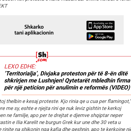
EKT
LEXO EDHE:
‘Territorialja’, Divjaka proteston për të 8-ën ditë
shkrirjen me Lushnjen! Qytetarët mbledhin firma
për një peticion për anulimin e reformës (VIDEO)
oj thelbin e kesaj proteste. Kjo rinia qe u cua per flamingot,"
e me sy, eshte e njejta rini qe nuk leviz gishtin te kerkoj
en ne familje, apo per te drejtat e djemve shqiptar neper
rastin e Ilia Karelit ne burgun Grek kur une dhe 30 veta u
 rinjte na shikonin nga kafja dhe qeshnin, apo te kerkojne nj