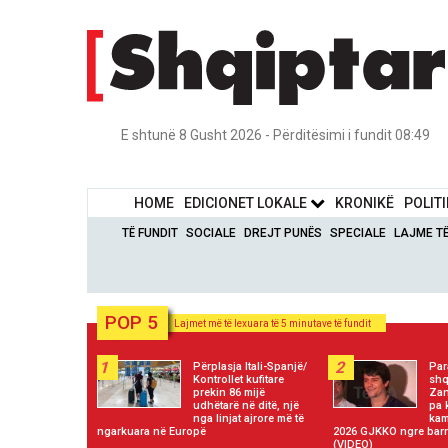
E shtunë 8 Gusht 2026 - Përditësimi i fundit 08:49
HOME
EDICIONET LOKALE
KRONIKË
POLIT
TË FUNDIT
SOCIALE
DREJT PUNËS
SPECIALE
LAJME T
POP 5
Lajmet më të lexuara të 5 minutave të fundit
1
2
Përplasja Itali-Spanjë/
Par
Kontrollet kufitare
shq
prekin 86 mijë
Zan
udhëtarë në ditë, një
pa 
nga linjat ajrore më të
kam
ngarkuara në Europë
2026 GJKKO ngre barr
(VIDEO)