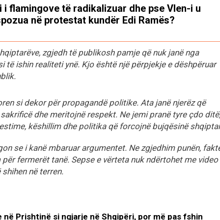
i i flamingove të radikalizuar dhe pse Vlen-i u
pozua në protestat kundër Edi Ramës?
shqiptarëve, zgjedh të publikosh pamje që nuk janë nga
i të ishin realiteti ynë. Kjo është një përpjekje e dëshpëruar
blik.
en si dekor për propagandë politike. Ata janë njerëz që
sakrificë dhe meritojnë respekt. Ne jemi pranë tyre çdo ditë
estime, këshillim dhe politika që forcojnë bujqësinë shqipta
gon se i kanë mbaruar argumentet. Ne zgjedhim punën, fakt
për fermerët tanë. Sepse e vërteta nuk ndërtohet me video 
 shihen në terren.
në Prishtinë si ngjarje në Shqipëri, por më pas fshin