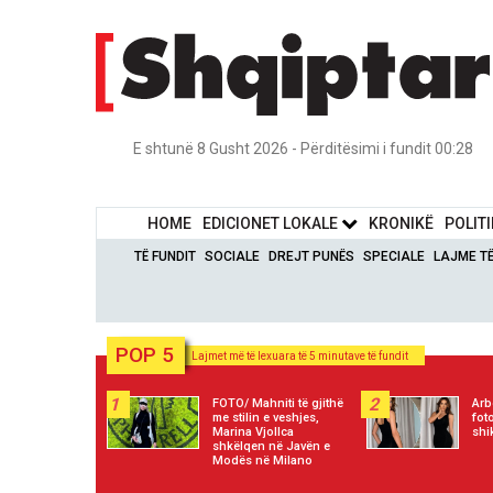
E shtunë 8 Gusht 2026 - Përditësimi i fundit 00:28
HOME
EDICIONET LOKALE
KRONIKË
POLIT
TË FUNDIT
SOCIALE
DREJT PUNËS
SPECIALE
LAJME T
POP 5
Lajmet më të lexuara të 5 minutave të fundit
1
2
FOTO/ Mahniti të gjithë
Arb
me stilin e veshjes,
fot
Marina Vjollca
shi
shkëlqen në Javën e
Modës në Milano