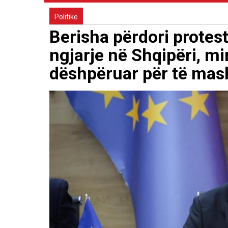
Politikë
Berisha përdori protes
ngjarje në Shqipëri, min
dëshpëruar për të mash