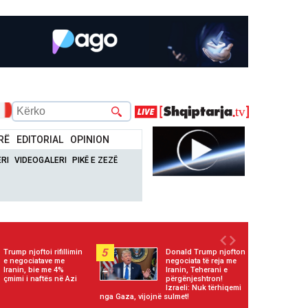
RË
EDITORIAL
OPINION
RI
VIDEOGALERI
PIKË E ZEZË
5
Trump njoftoi rifillimin
Donald Trump njofton
e negociatave me
negociata të reja me
Iranin, bie me 4%
Iranin, Teherani e
çmimi i naftës në Azi
përgënjeshtron!
Izraeli: Nuk tërhiqemi
nga Gaza, vijojnë sulmet!