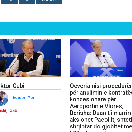
Po
Jo
Nuk e di
ktor Cubi
Qeveria nisi procedurë
për anulimin e kontratë
Edison Ypi
koncesionare për
Aeroportin e Vlorës,
usht, 13:48
Berisha: Duan t’i marrin
aksionet Pacollit, shtet
shqiptar do gjobitet m