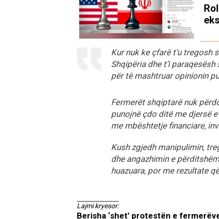
Rol
eks
Kur nuk ke çfarë t’u tregosh 
Shqipëria dhe t’i paraqesësh s
për të mashtruar opinionin pu
Fermerët shqiptarë nuk përdor
punojnë çdo ditë me djersë e 
me mbështetje financiare, inv
Kush zgjedh manipulimin, tre
dhe angazhimin e përditshëm 
huazuara, por me rezultate që
Lajmi kryesor:
Berisha ‘shet’ protestën e fermerëve 