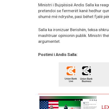
Ministri i Bujqësisë Andis Salla ka re
pretendoi se fermerët kanë hedhur qumë
shumë më ndryshe, pasi bëhet fjalë pë
Salla ka ironizuar Berishën, teksa shkr
mashtruar opinionin publik. Ministri t
argumentet.
Postimi i Andis Salla:
LE