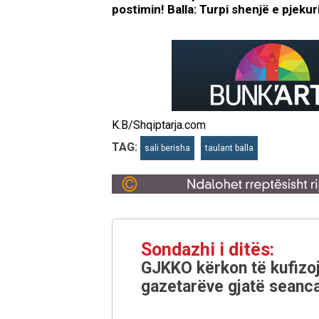
postimin! Balla: Turpi shenjë e pjeku
K.B/Shqiptarja.com
TAG:
sali berisha
taulant balla
Sondazhi i ditës:
GJKKO kërkon të kufizoj
gazetarëve gjatë seanca