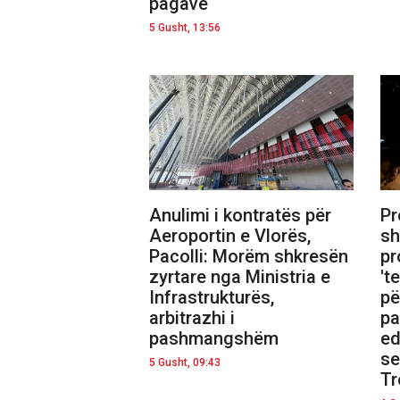
pagave
5 Gusht, 13:56
Anulimi i kontratës për
Pr
Aeroportin e Vlorës,
sh
Pacolli: Morëm shkresën
pr
zyrtare nga Ministria e
'te
Infrastrukturës,
pë
arbitrazhi i
pa
pashmangshëm
ed
se
5 Gusht, 09:43
Tr