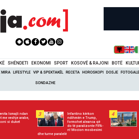
IKË
SHËNDETI
EKONOMI
SPORT
KOSOVË & RAJONI
BOTË
KULTU
Ë MIRA
LIFESTYLE
VIP & SPEKTAKËL
RECETA
HOROSKOPI
DOSJE
FOTOGALE
SONDAZHE
3
4
enita Ismajli ndan
Infantino kërkon
ot me veshje arabe,
ndihmën e Trump,
koni si duket
formohet aleanca që
do të paralizonte FIFA-
n! Mocion mosbesimi
dhe turne paralelë