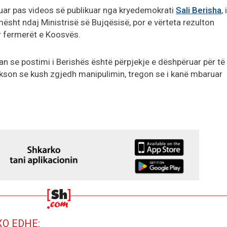
aguar pas videos së publikuar nga kryedemokrati
Sali Berisha
, 
sht ndaj Ministrisë së Bujqësisë, por e vërteta rezulton
r fermerët e Koosvës.
uan se postimi i Berishës është përpjekje e dëshpëruar për të
hekson se kush zgjedh manipulimin, tregon se i kanë mbaruar
XO EDHE: