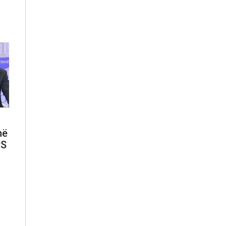
në
PS