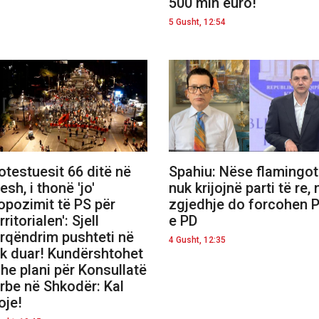
500 mln euro!
5 Gusht, 12:54
otestuesit 66 ditë në
Spahiu: Nëse flamingot
esh, i thonë 'jo'
nuk krijojnë parti të re, 
opozimit të PS për
zgjedhje do forcohen 
rritorialen': Sjell
e PD
rqëndrim pushteti në
4 Gusht, 12:35
k duar! Kundërshtohet
he plani për Konsullatë
rbe në Shkodër: Kal
oje!