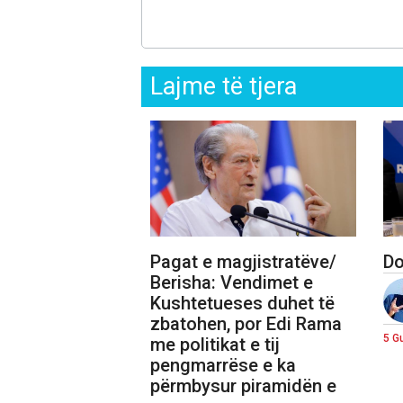
Lajme të tjera
Pagat e magjistratëve/
Do
Berisha: Vendimet e
Kushtetueses duhet të
zbatohen, por Edi Rama
5 G
me politikat e tij
pengmarrëse e ka
përmbysur piramidën e