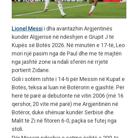
Lionel Messi
i dha avantazhin Argjentinës
kundër Algjerisë në ndeshjen e Grupit J të
Kupës së Botës 2026. Në minutën e 17-të, Leo
mori një pasim nga de Paul dhe me të majtën
nga jashtë zone ia ndali sferën në rrjetë
portierit Zidane.
Goli i sotëm ishte i 14-ti për Messin në Kupat e
Botës, teksa ai luan në Botërorin e gjashtë. Për
herë të parë ai debutonte në vitin 2006 (më 16
qershor, 20 vite më parë) me Argjentinën në
Botëror, duke shënuar kundër Serbisë dhe
Malit të Zi në fitoren 6-0, paçka se futej nga
stoli.
Për Messin ndeshja e sotme është e 200-ta