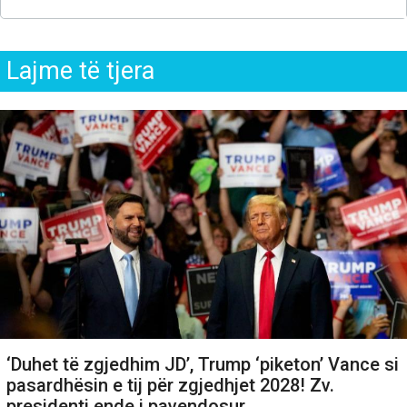
Lajme të tjera
‘Duhet të zgjedhim JD’, Trump ‘piketon’ Vance si
pasardhësin e tij për zgjedhjet 2028! Zv.
presidenti ende i pavendosur