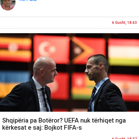
6 Gusht, 18:43
Shqipëria pa Botëror? UEFA nuk tërhiqet nga
kërkesat e saj: Bojkot FIFA-s
6 Gusht, 18:37