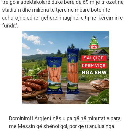
tre gola spektakolarë duke bërë që 69 mijë tifozët në
stadium dhe miliona të tjerë në mbarë botën të
adhurojnë edhe njëherë 'magjinë' e tij në 'kërcimin e
fundit'.
Dominimi i Argjentinës u pa që në minutat e para,
me Messin që shënoi gol, por që u anulua nga