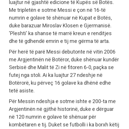
luajtur në gjashtë edicione të Kupës së Botës.
Me tripletën e sotme Messi e çon në 16-të
numrin e golave të shënuar në Kupat e Botës,
duke barazuar Miroslav Klosen e Gjermanisë.
'Pleshti' ka shanse të marrë kreun e renditjes
dhe të gdhendë emrin e tij me gërma të arta.
Për herë të parë Messi debutonte në vitin 2006
me Argjentinën në Botëror, duke shënuar kundër
Serbisë dhe Malit të Zi në fitoren 6-0, paçka se
futej nga stoli. Ai ka luajtur 27 ndeshje në
Botërorë, ku përveç 16 golave ka dhënë edhe
tetë asiste.
Për Messin ndeshja e sotme ishte e 200-ta me
Argjentinën në gjithë historinë, duke e dërguar
në 120 numrin e golave të shënuar për
kombëtaren e tij. Duket se futbolli i ka borxh këtij