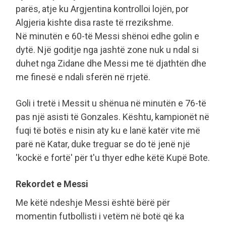
parës, atje ku Argjentina kontrolloi lojën, por
Algjeria kishte disa raste të rrezikshme.
Në minutën e 60-të Messi shënoi edhe golin e
dytë. Një goditje nga jashtë zone nuk u ndal si
duhet nga Zidane dhe Messi me të djathtën dhe
me finesë e ndali sferën në rrjetë.
Goli i tretë i Messit u shënua në minutën e 76-të
pas një asisti të Gonzales. Kështu, kampionët në
fuqi të botës e nisin aty ku e lanë katër vite më
parë në Katar, duke treguar se do të jenë një
'kockë e fortë' për t'u thyer edhe këtë Kupë Bote.
Rekordet e Messi
Me këtë ndeshje Messi është bërë për
momentin futbollisti i vetëm në botë që ka