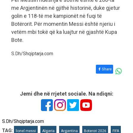
me Argjentinën në gjithë historinë, duke gjetur
golin e 118-të me kampionët në fuqi të
Botërorit. Për momentin Messi është njeriu i
vetëm mbi tokë që ka luajtur në gjashtë Kupa
Bote.
S.Dh/Shqiptarja.com
Share
Jemi dhe në rrjetet sociale. Na ndiqni:
S.Dh/Shqiptarja.com
TAG:
lionel messi
Algjeria
Argjentina
Boterori 2026
FIFA