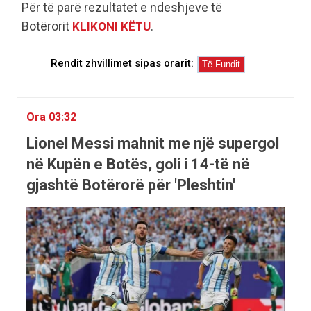
Për të parë rezultatet e ndeshjeve të
Botërorit
.
KLIKONI KËTU
Rendit zhvillimet sipas orarit:
Ora 03:32
Lionel Messi mahnit me një supergol
në Kupën e Botës, goli i 14-të në
gjashtë Botërorë për 'Pleshtin'