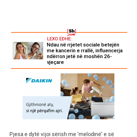
LEXO EDHE:
Ndau në rrjetet sociale betejën
me kancerin e rrallë, influencerja
ndërron jetë në moshën 26-
vjeçare
Pjesa e dytë vijoi sërish me 'melodinë' e së