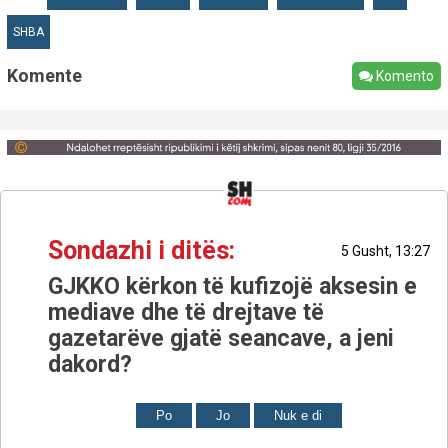
SHBA
Komente
Komento
Sondazhi i ditës:
5 Gusht, 13:27
GJKKO kërkon të kufizojë aksesin e
mediave dhe të drejtave të
gazetarëve gjatë seancave, a jeni
dakord?
Po
Jo
Nuk e di