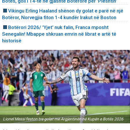
Botës, goli i 14-të në gjashtë Botërorë për 'Pleshtin'
Vikingu Erling Haaland shënon dy golat e parë në një
Botëror, Norvegjia fiton 1-4 kundër Irakut në Boston
Botërori 2026/ 'Yjet' nuk falin, Franca mposht
Senegalin! Mbappe shkruan emrin në librat e artë të
historisë
Lionel Messi feston tre golat me Argjentinën në Kupën e Botës 2026