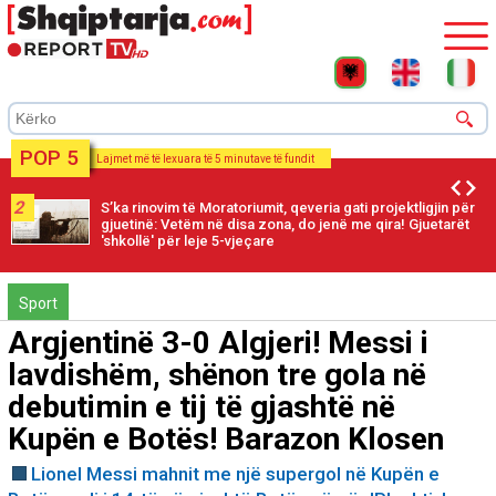
POP 5
Lajmet më të lexuara të 5 minutave të fundit
2
S’ka rinovim të Moratoriumit, qeveria gati projektligjin për
gjuetinë: Vetëm në disa zona, do jenë me qira! Gjuetarët
'shkollë' për leje 5-vjeçare
Sport
Argjentinë 3-0 Algjeri! Messi i
lavdishëm, shënon tre gola në
debutimin e tij të gjashtë në
Kupën e Botës! Barazon Klosen
Lionel Messi mahnit me një supergol në Kupën e