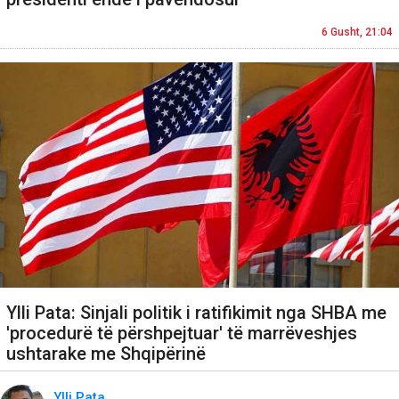
6 Gusht, 21:04
Ylli Pata: Sinjali politik i ratifikimit nga SHBA me
'procedurë të përshpejtuar' të marrëveshjes
ushtarake me Shqipërinë
Ylli Pata