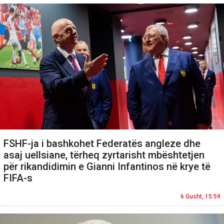
FSHF-ja i bashkohet Federatës angleze dhe
asaj uellsiane, tërheq zyrtarisht mbështetjen
për rikandidimin e Gianni Infantinos në krye të
FIFA-s
6 Gusht, 15:59