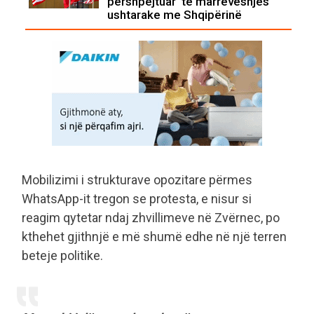
përshpejtuar' të marrëveshjes
ushtarake me Shqipërinë
Mobilizimi i strukturave opozitare përmes
WhatsApp-it tregon se protesta, e nisur si
reagim qytetar ndaj zhvillimeve në Zvërnec, po
kthehet gjithnjë e më shumë edhe në një terren
beteje politike.