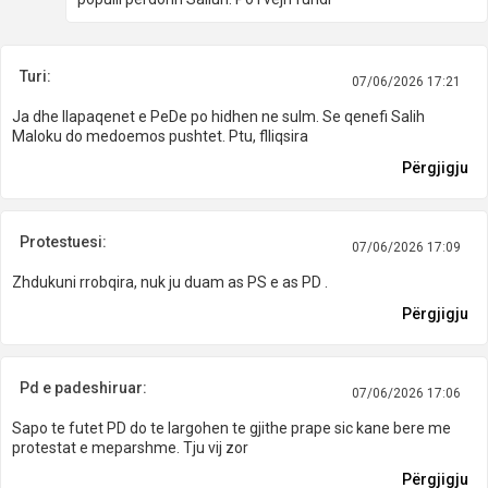
Turi:
07/06/2026 17:21
Ja dhe llapaqenet e PeDe po hidhen ne sulm. Se qenefi Salih
Maloku do medoemos pushtet. Ptu, flliqsira
Përgjigju
Protestuesi:
07/06/2026 17:09
Zhdukuni rrobqira, nuk ju duam as PS e as PD .
Përgjigju
Pd e padeshiruar:
07/06/2026 17:06
Sapo te futet PD do te largohen te gjithe prape sic kane bere me
protestat e meparshme. Tju vij zor
Përgjigju