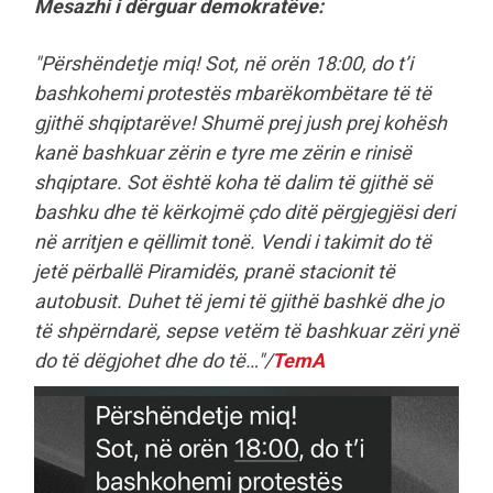
Mesazhi i dërguar demokratëve:
"Përshëndetje miq! Sot, në orën 18:00, do t’i
bashkohemi protestës mbarëkombëtare të të
gjithë shqiptarëve! Shumë prej jush prej kohësh
kanë bashkuar zërin e tyre me zërin e rinisë
shqiptare. Sot është koha të dalim të gjithë së
bashku dhe të kërkojmë çdo ditë përgjegjësi deri
në arritjen e qëllimit tonë. Vendi i takimit do të
jetë përballë Piramidës, pranë stacionit të
autobusit. Duhet të jemi të gjithë bashkë dhe jo
të shpërndarë, sepse vetëm të bashkuar zëri ynë
do të dëgjohet dhe do të…"/
TemA