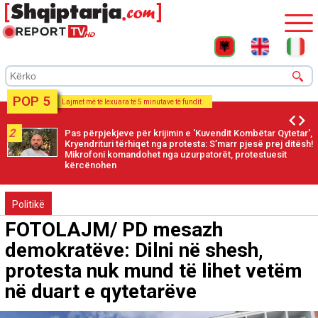
POP 5
Lajmet më të lexuara të 5 minutave të fundit
2
Pas përpjekjeve për krijimin e 'Kuvendit Kombëtar Qytetar',
Kryendrituri tërhiqet nga protesta: S’marr pjesë prej ditësh!
Mikrofoni komandohet nga uzurpatorët, protestuesit
kërcënohen
Politikë
FOTOLAJM/ PD mesazh
demokratëve: Dilni në shesh,
protesta nuk mund të lihet vetëm
në duart e qytetarëve