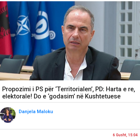
Propozimi i PS për ‘Territorialen’, PD: Harta e re,
elektorale! Do e ‘godasim’ në Kushtetuese
Danjela Maloku
6 Gusht, 15:04