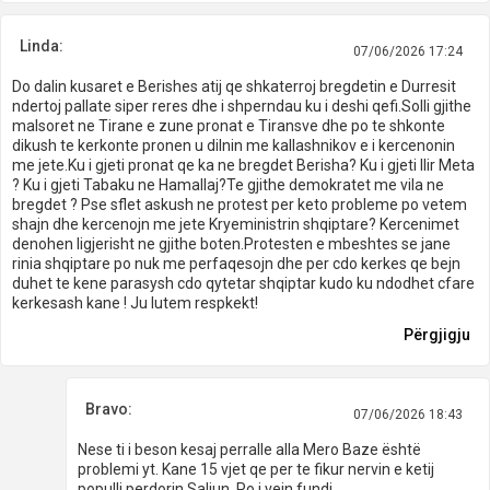
Linda:
07/06/2026 17:24
Do dalin kusaret e Berishes atij qe shkaterroj bregdetin e Durresit
ndertoj pallate siper reres dhe i shperndau ku i deshi qefi.Solli gjithe
malsoret ne Tirane e zune pronat e Tiransve dhe po te shkonte
dikush te kerkonte pronen u dilnin me kallashnikov e i kercenonin
me jete.Ku i gjeti pronat qe ka ne bregdet Berisha? Ku i gjeti Ilir Meta
? Ku i gjeti Tabaku ne Hamallaj?Te gjithe demokratet me vila ne
bregdet ? Pse sflet askush ne protest per keto probleme po vetem
shajn dhe kercenojn me jete Kryeministrin shqiptare? Kercenimet
denohen ligjerisht ne gjithe boten.Protesten e mbeshtes se jane
rinia shqiptare po nuk me perfaqesojn dhe per cdo kerkes qe bejn
duhet te kene parasysh cdo qytetar shqiptar kudo ku ndodhet cfare
kerkesash kane ! Ju lutem respkekt!
Përgjigju
Bravo:
07/06/2026 18:43
Nese ti i beson kesaj perralle alla Mero Baze është
problemi yt. Kane 15 vjet qe per te fikur nervin e ketij
populli perdorin Saliun. Po i vejn fundi