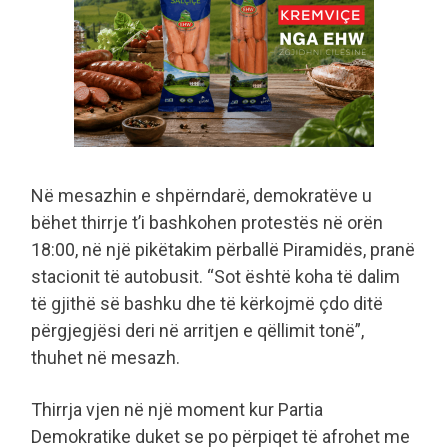
Në mesazhin e shpërndarë, demokratëve u
bëhet thirrje t’i bashkohen protestës në orën
18:00, në një pikëtakim përballë Piramidës, pranë
stacionit të autobusit. “Sot është koha të dalim
të gjithë së bashku dhe të kërkojmë çdo ditë
përgjegjësi deri në arritjen e qëllimit tonë”,
thuhet në mesazh.
Thirrja vjen në një moment kur Partia
Demokratike duket se po përpiqet të afrohet me