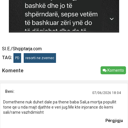
SI.E./Shqiptarja.com
TAG:
PD
resorti ne zvernec
Komente
Komento
Beni:
07/06/2026 18:04
Domethene nuk duhet dale pa thene baba Sali,a mortja popullit
tone qe u nda majt djathte e veri jug.Me kte injorance do kemi
sali/rame vazhdimisht
Përgjigju