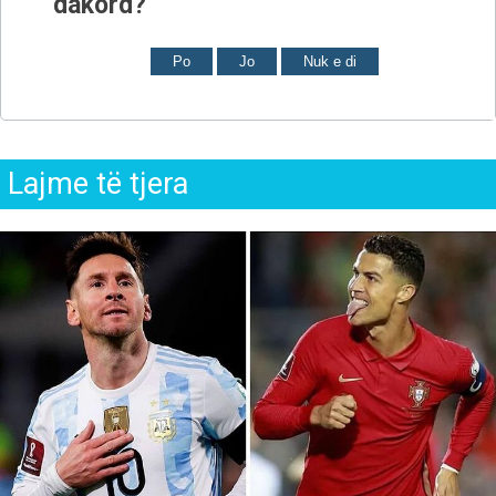
dakord?
Po
Jo
Nuk e di
Lajme të tjera