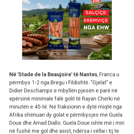
Në 'Stade de la Beaujoire' të Nantes
, Franca u
përmbys 1-2 nga Bregu i Fildishtë. "Gjelat" e
Didier Deschamps e mbyllën pjesën e parë në
epërsinë minimale falë golit të Rayan Cherki në
minutën e 45-të. Në fraksionin e dytë miqtë nga
Afrika shënuan dy golat e përmbysjes me Guela
Doue dhe Amad Diallo. Guela Doue ishte më i miri
në fushë me gol dhe asist, ndërsa i vëllai i tij te