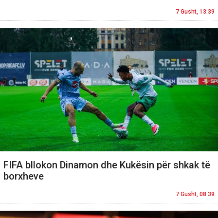
7 Gusht, 13:39
FIFA bllokon Dinamon dhe Kukësin për shkak të
borxheve
7 Gusht, 08:39