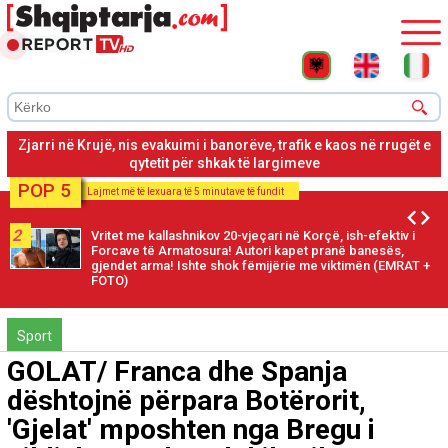
Zjarri në Krujë, banorët largohen pas thirrjes për evakuim për
shkak të rrezikut nga zjarri
POP 5
Lajmet më të lexuara të 5 minutave të fundit
2
Vritet me kallashnikov 20-vjeçari në Korçë, ish-efektiv i
Forcave të Armatosura! Autori kapet pranë banesës,
gjendet arma! Ishte shok fëmijërie me viktimën (EMRAT +
FOTO)
Sport
GOLAT/ Franca dhe Spanja
dështojnë përpara Botërorit,
'Gjelat' mposhten nga Bregu i