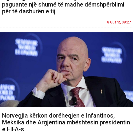
paguante një shumë të madhe dëmshpërblimi
për të dashurën e tij
8 Gusht, 08:27
Norvegjia kërkon dorëheqjen e Infantinos,
Meksika dhe Argjentina mbështesin presidentin
e FIFA-s