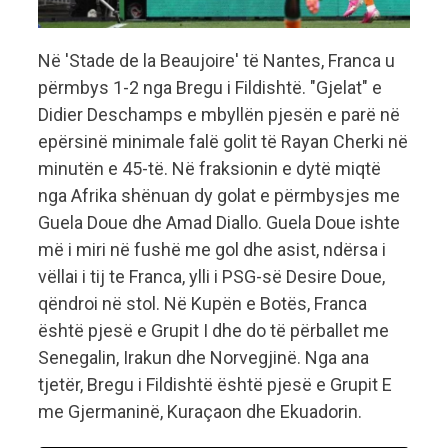
Në 'Stade de la Beaujoire' të Nantes, Franca u
përmbys 1-2 nga Bregu i Fildishtë. "Gjelat" e
Didier Deschamps e mbyllën pjesën e parë në
epërsinë minimale falë golit të Rayan Cherki në
minutën e 45-të. Në fraksionin e dytë miqtë
nga Afrika shënuan dy golat e përmbysjes me
Guela Doue dhe Amad Diallo. Guela Doue ishte
më i miri në fushë me gol dhe asist, ndërsa i
vëllai i tij te Franca, ylli i PSG-së Desire Doue,
qëndroi në stol. Në Kupën e Botës, Franca
është pjesë e Grupit I dhe do të përballet me
Senegalin, Irakun dhe Norvegjinë. Nga ana
tjetër, Bregu i Fildishtë është pjesë e Grupit E
me Gjermaninë, Kuraçaon dhe Ekuadorin.