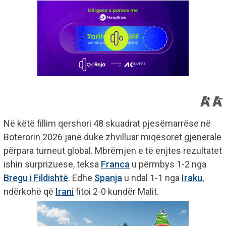
Në këtë fillim qershori 48 skuadrat pjesëmarrëse në
Botërorin 2026 janë duke zhvilluar miqësoret gjenerale
përpara turneut global. Mbrëmjen e të enjtes rezultatet
ishin surprizuese, teksa
Franca
u përmbys 1-2 nga
Bregu i Fildishtë
. Edhe
Spanja
u ndal 1-1 nga
Iraku
,
ndërkohë që
Irani
fitoi 2-0 kundër Malit.