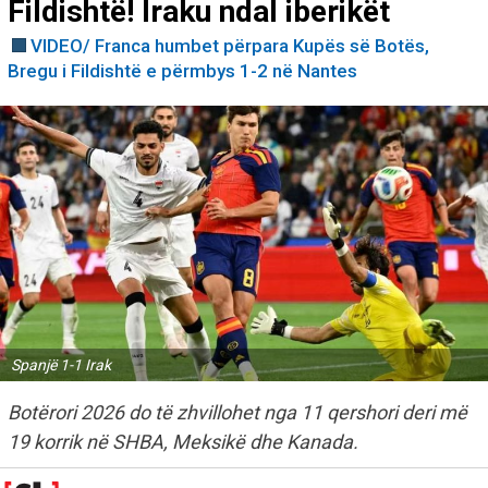
Fildishtë! Iraku ndal iberikët
VIDEO/ Franca humbet përpara Kupës së Botës,
Bregu i Fildishtë e përmbys 1-2 në Nantes
Spanjë 1-1 Irak
Botërori 2026 do të zhvillohet nga 11 qershori deri më
19 korrik në SHBA, Meksikë dhe Kanada.