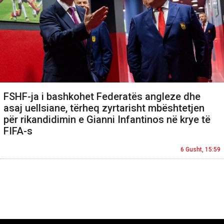
FSHF-ja i bashkohet Federatës angleze dhe
asaj uellsiane, tërheq zyrtarisht mbështetjen
për rikandidimin e Gianni Infantinos në krye të
FIFA-s
6 Gusht, 15:59