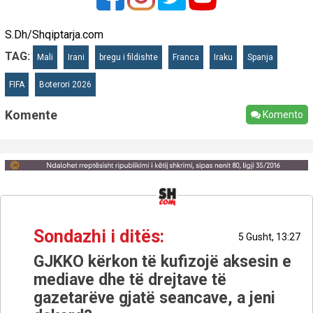
S.Dh/Shqiptarja.com
TAG:
Mali
Irani
bregu i fildishte
Franca
Iraku
Spanja
FIFA
Boterori 2026
Komente
Komento
Sondazhi i ditës:
5 Gusht, 13:27
GJKKO kërkon të kufizojë aksesin e
mediave dhe të drejtave të
gazetarëve gjatë seancave, a jeni