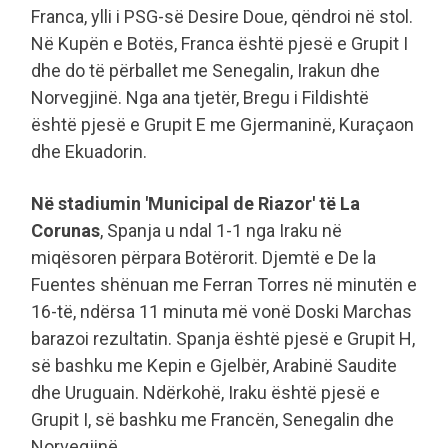
Franca, ylli i PSG-së Desire Doue, qëndroi në stol.
Në Kupën e Botës, Franca është pjesë e Grupit I
dhe do të përballet me Senegalin, Irakun dhe
Norvegjinë. Nga ana tjetër, Bregu i Fildishtë
është pjesë e Grupit E me Gjermaninë, Kuraçaon
dhe Ekuadorin.
Në stadiumin 'Municipal de Riazor' të La
Corunas
, Spanja u ndal 1-1 nga Iraku në
miqësoren përpara Botërorit. Djemtë e De la
Fuentes shënuan me Ferran Torres në minutën e
16-të, ndërsa 11 minuta më vonë Doski Marchas
barazoi rezultatin. Spanja është pjesë e Grupit H,
së bashku me Kepin e Gjelbër, Arabinë Saudite
dhe Uruguain. Ndërkohë, Iraku është pjesë e
Grupit I, së bashku me Francën, Senegalin dhe
Norvegjinë.