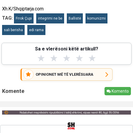
Xh.K/Shqiptarja.com
TAG:
Frrok Çupi
integrimi ne be
Ballistë
komunizmi
sali berisha
edi rama
Sa e vlerësoni këtë artikull?
★
★
★
★
★
OPINIONET MË TË VLERËSUARA
Komente
Komento