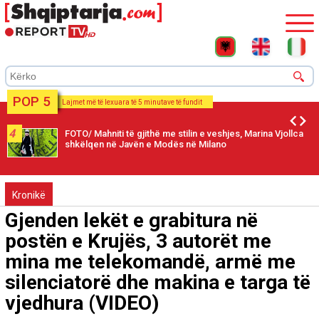
POP 5
Lajmet më të lexuara të 5 minutave të fundit
5
'Marrëveshje ose dorëzim të plotë' Donald Trump
paralajmëron se bllokada detare ndaj Iranit do të vazhdojë
Kronikë
Gjenden lekët e grabitura në
postën e Krujës, 3 autorët me
mina me telekomandë, armë me
silenciatorë dhe makina e targa të
vjedhura (VIDEO)