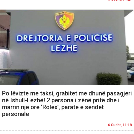
Po lëvizte me taksi, grabitet me dhunë pasagjeri
në Ishull-Lezhë! 2 persona i zënë pritë dhe i
marrin një orë ‘Rolex’, paratë e sendet
personale
6 Gusht, 11:18