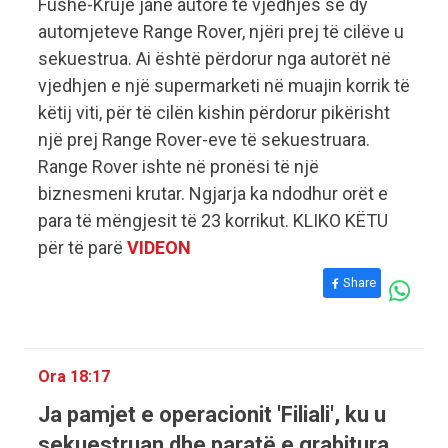
Fushë-Krujë janë autorë të vjedhjes së dy
automjeteve Range Rover, njëri prej të cilëve u
sekuestrua. Ai është përdorur nga autorët në
vjedhjen e një supermarketi në muajin korrik të
këtij viti, për të cilën kishin përdorur pikërisht
një prej Range Rover-eve të sekuestruara.
Range Rover ishte në pronësi të një
biznesmeni krutar. Ngjarja ka ndodhur orët e
para të mëngjesit të 23 korrikut. KLIKO KËTU
për të parë
VIDEON
Share
Ora 18:17
Ja pamjet e operacionit 'Filiali', ku u
sekuestruan dhe paratë e grabitura