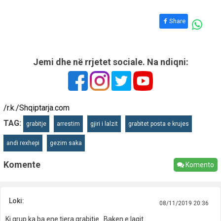
Share
Jemi dhe në rrjetet sociale. Na ndiqni:
/r.k./Shqiptarja.com
TAG:
grabitje
arrestim
gjiri i lalzit
grabitet posta e krujes
andi rexhepi
gezim saka
Komente
Komento
Loki:
08/11/2019 20:36
Ki grup ka ba ene tjera grabitje . Baken e laqit