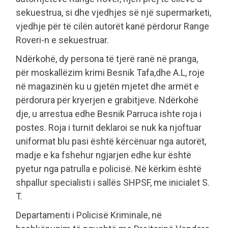
sekuestrua, si dhe vjedhjes së një supermarketi,
vjedhje për të cilën autorët kanë përdorur Range
Roveri-n e sekuestruar.
Ndërkohë, dy persona të tjerë ranë në pranga,
për moskallëzim krimi Besnik Tafa,dhe A.L, roje
në magazinën ku u gjetën mjetet dhe armët e
përdorura për kryerjen e grabitjeve. Ndërkohë
dje, u arrestua edhe Besnik Parruca ishte roja i
postes. Roja i turnit deklaroi se nuk ka njoftuar
uniformat blu pasi është kërcënuar nga autorët,
madje e ka fshehur ngjarjen edhe kur është
pyetur nga patrulla e policisë. Në kërkim është
shpallur specialisti i sallës SHPSF, me inicialet S.
T.
Departamenti i Policisë Kriminale, në