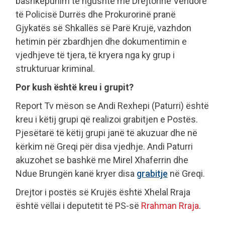
bashkëpunim të ngushtë me Drejtorinë Vendore
të Policisë Durrës dhe Prokurorinë pranë
Gjykatës së Shkallës së Parë Krujë, vazhdon
hetimin për zbardhjen dhe dokumentimin e
vjedhjeve të tjera, të kryera nga ky grup i
strukturuar kriminal.
Por kush është kreu i grupit?
Report Tv mëson se Andi Rexhepi (Paturri) është
kreu i këtij grupi që realizoi grabitjen e Postës.
Pjesëtarë të këtij grupi janë të akuzuar dhe në
kërkim në Greqi për disa vjedhje. Andi Paturri
akuzohet se bashkë me Mirel Xhaferrin dhe
Ndue Brungën kanë kryer disa
grabitje
në Greqi.
Drejtor i postës së Krujës është Xhelal Rraja
është vëllai i deputetit të PS-së
Rrahman Rraja
.