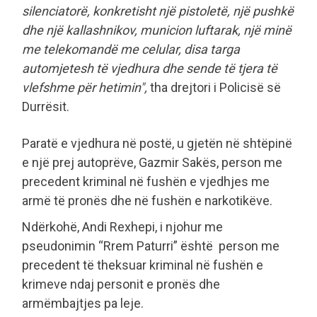
silenciatorë, konkretisht një pistoletë, një pushkë
dhe një kallashnikov, municion luftarak, një minë
me telekomandë me celular, disa targa
automjetesh të vjedhura dhe sende të tjera të
vlefshme për hetimin",
tha drejtori i Policisë së
Durrësit.
Paratë e vjedhura në postë, u gjetën në shtëpinë
e një prej autoprëve, Gazmir Sakës, person me
precedent kriminal në fushën e vjedhjes me
armë të pronës dhe në fushën e narkotikëve.
Ndërkohë, Andi Rexhepi, i njohur me
pseudonimin “Rrem Paturri” është person me
precedent të theksuar kriminal në fushën e
krimeve ndaj personit e pronës dhe
armëmbajtjes pa leje.