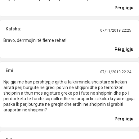
Përgjigju
Kafsha:
07/11/2019 22:25
Bravo, dërrmojini të fleme rehat!
Përgjigju
Emi:
07/11/2019 22:24
Nje gja me ban pershtypje gjith a ta kriminela shqiptare si kekan
arrati perj burgute ne greqi po vin ne shqipni dhe po terrorizon
shqipnin a thun mos agjeture greke po i fute ne shqipnin dhe po i
perdor keta te funite siq nolli edhe ne araportin si koka krysore gjoja
paska ik perj burgute ne greqin dhe erdhi ne shqipnin si grabiti
araportin ne shqipnin?
Përgjigju