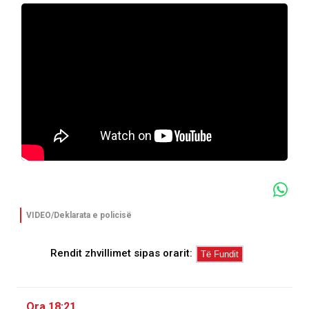
VIDEO/Deklarata e policisë
Rendit zhvillimet sipas orarit:
Ora 18:21