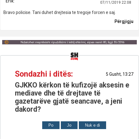
Erik:
07/11/2019 22:08
Bravo policise. Tani duhet drejtesia te tregoje forcen e saj.
Përgjigju
Sondazhi i ditës:
5 Gusht, 13:27
GJKKO kërkon të kufizojë aksesin e
mediave dhe të drejtave të
gazetarëve gjatë seancave, a jeni
dakord?
Po
Jo
Nuk e di