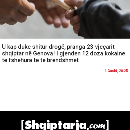
U kap duke shitur drogë, pranga 23-vjeçarit
shqiptar në Genova! I gjenden 12 doza kokaine
të fshehura te të brendshmet
1 Gusht, 20:25