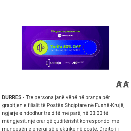
DURRES
- Tre persona janë vënë në pranga për
grabitjen e filialit të Postës Shqiptare në Fushë-Krujë,
ngjarje e ndodhur tre ditë më parë, në 03:00 të
mëngjesit, një orar që çuditërisht korrespondoi me
mungesën e energjisë elektrike në postë. Drejtori i