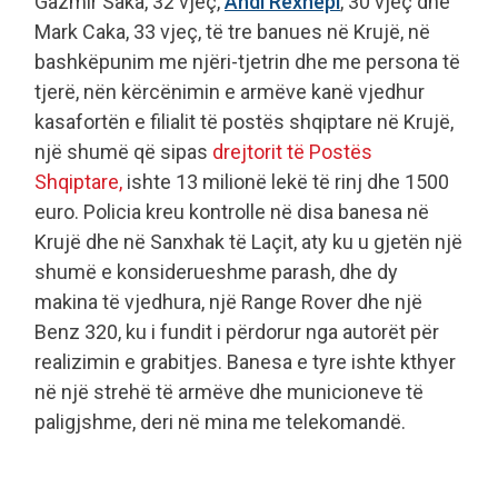
Gazmir Saka, 32 vjeç,
Andi Rexhepi
, 30 vjeç dhe
Mark Caka, 33 vjeç, të tre banues në Krujë, në
bashkëpunim me njëri-tjetrin dhe me persona të
tjerë, nën kërcënimin e armëve kanë vjedhur
kasafortën e filialit të postës shqiptare në Krujë,
një shumë që sipas
drejtorit të Postës
Shqiptare,
ishte 13 milionë lekë të rinj dhe 1500
euro. Policia kreu kontrolle në disa banesa në
Krujë dhe në Sanxhak të Laçit, aty ku u gjetën një
shumë e konsiderueshme parash, dhe dy
makina të vjedhura, një Range Rover dhe një
Benz 320, ku i fundit i përdorur nga autorët për
realizimin e grabitjes. Banesa e tyre ishte kthyer
në një strehë të armëve dhe municioneve të
paligjshme, deri në mina me telekomandë.