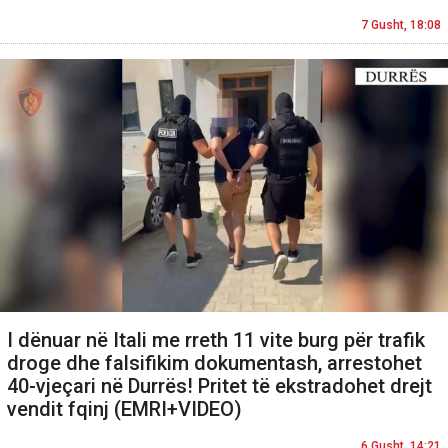
7 Gusht, 18:08
I dënuar në Itali me rreth 11 vite burg për trafik
droge dhe falsifikim dokumentash, arrestohet
40-vjeçari në Durrës! Pritet të ekstradohet drejt
vendit fqinj (EMRI+VIDEO)
6 Gusht, 14:21