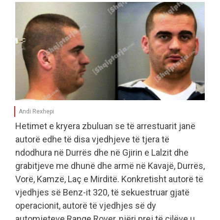
Andi Rexhepi
Hetimet e kryera zbuluan se të arrestuarit janë
autorë edhe të disa vjedhjeve të tjera të
ndodhura në Durrës dhe në Gjirin e Lalzit dhe
grabitjeve me dhunë dhe armë në Kavajë, Durrës,
Vorë, Kamzë, Laç e Mirditë. Konkretisht autorë të
vjedhjes së Benz-it 320, të sekuestruar gjatë
operacionit, autorë të vjedhjes së dy
automjeteve Range Rover, njëri prej të cilëve u