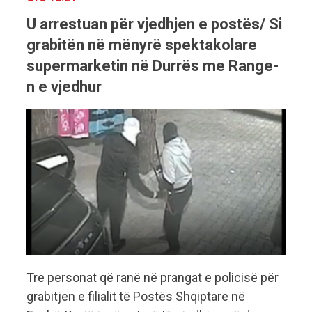
U arrestuan për vjedhjen e postës/ Si
grabitën në mënyrë spektakolare
supermarketin në Durrës me Range-
n e vjedhur
Tre personat që ranë në prangat e policisë për
grabitjen e filialit të Postës Shqiptare në