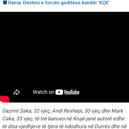
Rama: Dëshmi e forcës goditëse kundër 'KÇK'
Gazmir Saka, 32 vjeç, Andi Rexhepi, 30 vjeç dhe Mark
Caka, 33 vjeç, të tre banues në Krujë janë autorë edhe
të disa vjedhjeve të tjera të ndodhura në Durrës dhe në