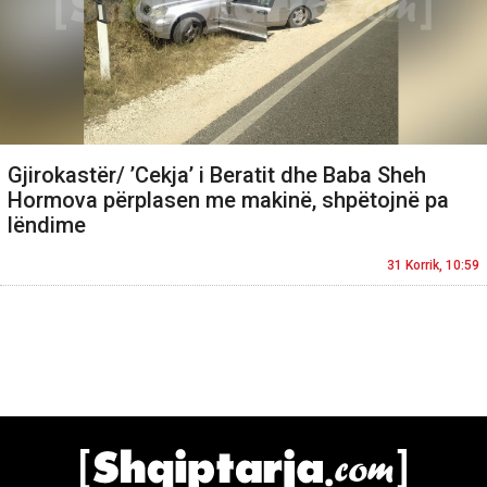
Gjirokastër/ ’Cekja’ i Beratit dhe Baba Sheh
Hormova përplasen me makinë, shpëtojnë pa
lëndime
31 Korrik, 10:59