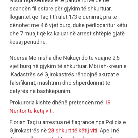
Nisur nga kërkesa e të pandehurve që në
seancën fillestare për gjykim të shkurtuar,
llogaritet që Taçit t'i ulet 1/3 e dënimit, pra të
dënohet me 4.6 vjet burg, duke përllogaritur këtu
dhe 7 muajt që ka kaluar në arrest shtëpie gjatë
kësaj periudhe.
Ndërsa Memisha dhe Nakuçi do të vuajnë 2,5
vjet burg në gjykim të shkurtuar. Mbi ish-kreun e
Kadastrës së Gjirokastrës rëndojnë akuzat e
falsifikimit, mashtrim dhe shpërdorimit të
detyrës në bashkëpunim.
Prokuroria kishte dhënë pretencën më
19
Nëntor të këtij viti
.
Florian Taçi u arrestua në flagrance nga Policia e
Gjirokastrës në
28 shkurt të këtij viti
. Apeli në