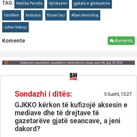
TAG:
Matilda Perralla
Gjirokaster
gjykata e gjirokastres
falsifikim
kadastra
florian taci
Alban Memishaj
Julian Nakuçi
Komente
Komento
Sondazhi i ditës:
5 Gusht, 13:27
GJKKO kërkon të kufizojë aksesin e
mediave dhe të drejtave të
gazetarëve gjatë seancave, a jeni
dakord?