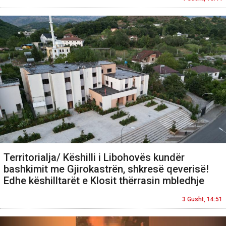
Territorialja/ Këshilli i Libohovës kundër
bashkimit me Gjirokastrën, shkresë qeverisë!
Edhe këshilltarët e Klosit thërrasin mbledhje
3 Gusht, 14:51