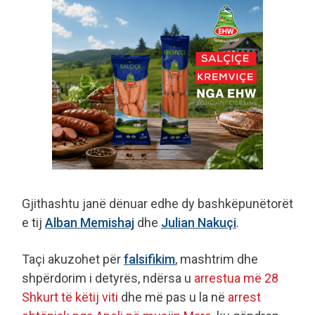
Gjithashtu janë dënuar edhe dy bashkëpunëtorët
e tij
Alban Memishaj
dhe
Julian Nakuçi
.
Taçi akuzohet për
falsifikim
, mashtrim dhe
shpërdorim i detyrës, ndërsa u
arrestua më 28
Shkurt të këtij viti
dhe më pas u la në
arrest