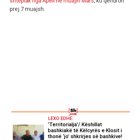
shtëpiak nga Apeli në muajin Mars
, ku qëndron
prej 7 muajsh.
LEXO EDHE:
‘Territorialja’/ Këshillat
bashkiakë të Këlcyrës e Klosit i
thonë ‘jo’ shkrirjes së bashkive!