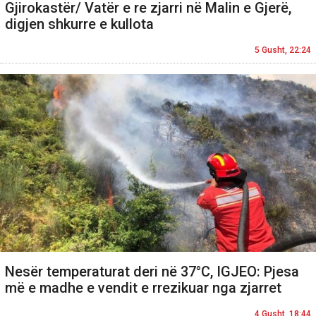
Gjirokastër/ Vatër e re zjarri në Malin e Gjerë,
digjen shkurre e kullota
5 Gusht, 22:24
Nesër temperaturat deri në 37°C, IGJEO: Pjesa
më e madhe e vendit e rrezikuar nga zjarret
4 Gusht, 18:44