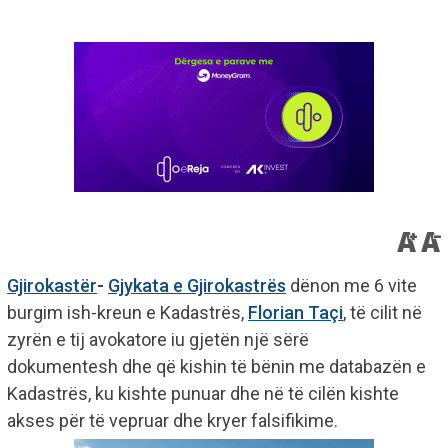
Gjirokastër
-
Gjykata e Gjirokastrës
dënon me 6 vite
burgim ish-kreun e Kadastrës,
Florian Taçi
, të cilit në
zyrën e tij avokatore iu gjetën një sërë
dokumentesh dhe që kishin të bënin me databazën e
Kadastrës, ku kishte punuar dhe në të cilën kishte
akses për të vepruar dhe kryer falsifikime.