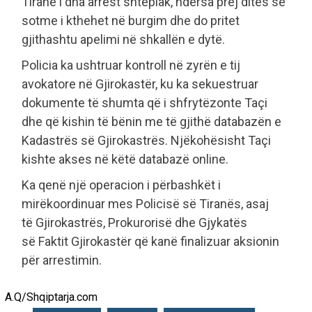
Tiranë i dha arrest shtëpiak, ndërsa prej ditës së
sotme i kthehet në burgim dhe do pritet
gjithashtu apelimi në shkallën e dytë.
Policia ka ushtruar kontroll në zyrën e tij
avokatore në Gjirokastër, ku ka sekuestruar
dokumente të shumta që i shfrytëzonte Taçi
dhe që kishin të bënin me të gjithë databazën e
Kadastrës së Gjirokastrës. Njëkohësisht Taçi
kishte akses në këtë databazë online.
Ka qenë një operacion i përbashkët i
mirëkoordinuar mes Policisë së Tiranës, asaj
të Gjirokastrës, Prokurorisë dhe Gjykatës
së Faktit Gjirokastër që kanë finalizuar aksionin
për arrestimin.
A.Q/Shqiptarja.com