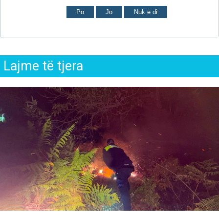
Po
Jo
Nuk e di
Lajme të tjera