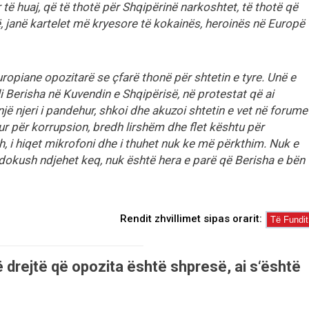
të huaj, që të thotë për Shqipërinë narkoshtet, të thotë që
, janë kartelet më kryesore të kokainës, heroinës në Europë
europiane opozitarë se çfarë thonë për shtetin e tyre. Unë e
i Berisha në Kuvendin e Shqipërisë, në protestat që ai
jë njeri i pandehur, shkoi dhe akuzoi shtetin e vet në forume
r për korrupsion, bredh lirshëm dhe flet kështu për
 i hiqet mikrofoni dhe i thuhet nuk ke më përkthim. Nuk e
çdokush ndjehet keq, nuk është hera e parë që Berisha e bën
Rendit zhvillimet sipas orarit:
ë drejtë që opozita është shpresë, ai s‘është