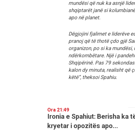
mundësi që nuk ka asnjë lider 
shqiptarët janë si kolumbianë
apo në planet.
Dëgjojini fjalimet e liderëve 
pranoj që të thotë çdo gjë Sal
organizon, po si ka mundësi, n
ndërkombëtare. Një i pandehu
Shqipërinë. Pas 79 sekondash,
kalon dy minuta, realisht që 
këtë”, theksoi Spahiu.
Ora 21:49
Ironia e Spahiut: Berisha ka t
kryetar i opozitës apo...