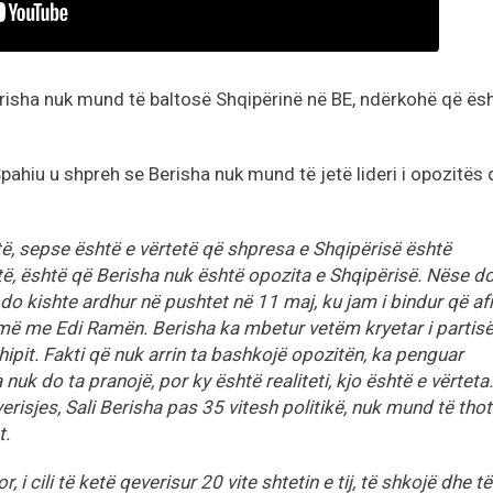
erisha nuk mund të baltosë Shqipërinë në BE, ndërkohë që ësh
Spahiu u shpreh se Berisha nuk mund të jetë lideri i opozitës
jtë, sepse është e vërtetë që shpresa e Shqipërisë është
jtë, është që Berisha nuk është opozita e Shqipërisë. Nëse d
 do kishte ardhur në pushtet në 11 maj, ku jam i bindur që af
 më me Edi Ramën. Berisha ka mbetur vetëm kryetar i partis
rshipit. Fakti që nuk arrin ta bashkojë opozitën, ka penguar
a nuk do ta pranojë, por ky është realiteti, kjo është e vërteta.
erisjes, Sali Berisha pas 35 vitesh politikë, nuk mund të tho
t.
 i cili të ketë qeverisur 20 vite shtetin e tij, të shkojë dhe të