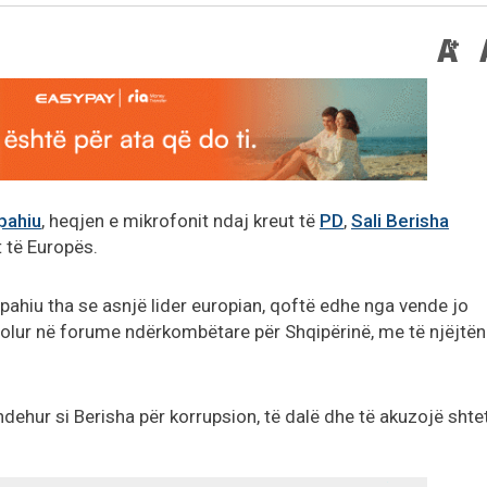
pahiu
, heqjen e mikrofonit ndaj kreut të
PD
,
Sali Berisha
 të Europës.
Spahiu tha se asnjë lider europian, qoftë edhe nga vende jo
folur në forume ndërkombëtare për Shqipërinë, me të njëjtën
dehur si Berisha për korrupsion, të dalë dhe të akuzojë shte