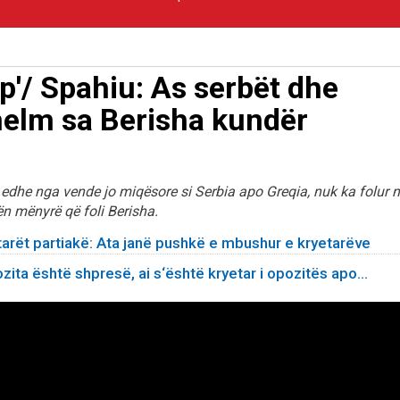
rp'/ Spahiu: As serbët dhe
 helm sa Berisha kundër
 edhe nga vende jo miqësore si Serbia apo Greqia, nuk ka folur 
ën mënyrë që foli Berisha.
arët partiakë: Ata janë pushkë e mbushur e kryetarëve
ozita është shpresë, ai s‘është kryetar i opozitës apo...