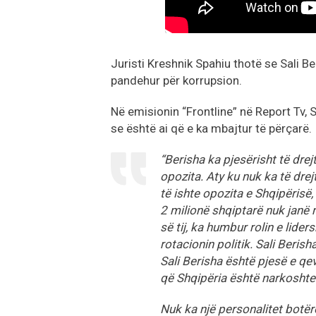
Juristi Kreshnik Spahiu thotë se Sali B
pandehur për korrupsion.
Në emisionin “Frontline” në Report Tv, 
se është ai që e ka mbajtur të përçarë.
“Berisha ka pjesërisht të dre
opozita. Aty ku nuk ka të dre
të ishte opozita e Shqipërisë,
2 milionë shqiptarë nuk janë
së tij, ka humbur rolin e lide
rotacionin politik. Sali Berish
Sali Berisha është pjesë e qev
që Shqipëria është narkoshte
Nuk ka një personalitet botëror,