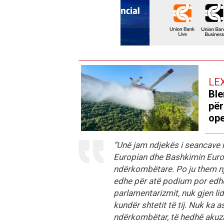
LE
Ble
për
ope
“Unë jam ndjekës i seancave 
Europian dhe Bashkimin Europ
ndërkombëtare. Po ju them një 
edhe për atë podium por edhe 
parlamentarizmit, nuk gjen li
kundër shtetit të tij. Nuk ka a
ndërkombëtar, të hedhë akuza 