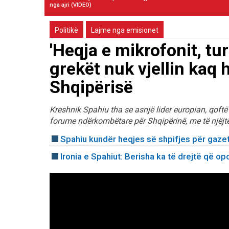
nga ajri (VIDEO)
Politikë
Lajme nga emisionet
'Heqja e mikrofonit, tu
grekët nuk vjellin kaq
Shqipërisë
Kreshnik Spahiu tha se asnjë lider europian, qoftë
forume ndërkombëtare për Shqipërinë, me të njëjt
Spahiu kundër heqjes së shpifjes për gazet
Ironia e Spahiut: Berisha ka të drejtë që op