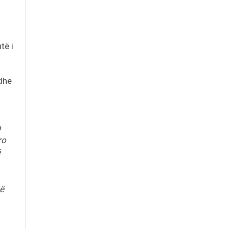
të i
 dhe
o
ro
ë
të