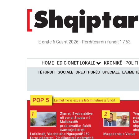
E enjte 6 Gusht 2026 - Përditësimi i fundit 17:53
HOME
EDICIONET LOKALE
KRONIKË
POLIT
TË FUNDIT
SOCIALE
DREJT PUNËS
SPECIALE
LAJME T
POP 5
Lajmet më të lexuara të 5 minutave të fundit
1
2
Zjarret, 5 vatra aktive
‘Ve
në vend! Situata në
nda
Mallakastër
Min
problematike, flakët
shp
avancojnë drejt
shq
Lofkëndit, Vloshit dhe Ngraçanit! 130
Maqedonia e Veriut
forca në terren, 2 helikopterë ndërhyjnë