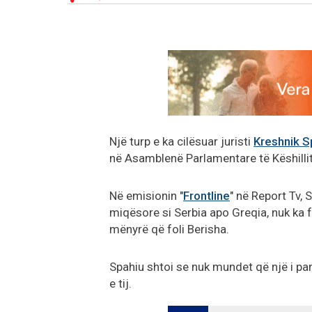
Një turp e ka cilësuar juristi
Kreshnik S
në Asamblenë Parlamentare të Këshillit
Në emisionin "
Frontline
" në Report Tv, 
miqësore si Serbia apo Greqia, nuk ka 
mënyrë që foli Berisha.
Spahiu shtoi se nuk mundet që një i pan
e tij.