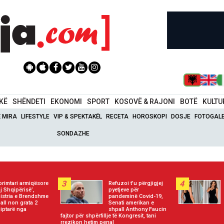
IKË
SHËNDETI
EKONOMI
SPORT
KOSOVË & RAJONI
BOTË
KULTU
Ë MIRA
LIFESTYLE
VIP & SPEKTAKËL
RECETA
HOROSKOPI
DOSJE
FOTOGALE
SONDAZHE
3
4
primtari armiqësore
Refuzoi t'u përgjigjej
j Shqipërisë’,
pyetjeve për
istria e Brendshme
pandeminë Covid-19,
all non grata 2
Senati amerikan e
iptarë nga
shpall Anthony Faucin
fajtor për shpërfillje të Kongresit, tani
rrezikon hetim penal