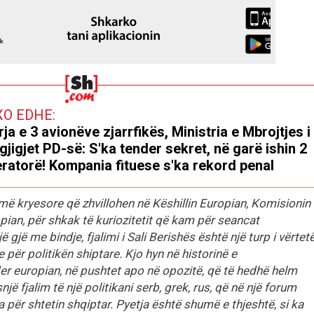
XO EDHE:
rja e 3 avionëve zjarrfikës, Ministria e Mbrojtjes i
gjigjet PD-së: S'ka tender sekret, në garë ishin 2
ratorë! Kompania fituese s'ka rekord penal
më kryesore që zhvillohen në Këshillin Europian, Komisionin
ian, për shkak të kuriozitetit që kam për seancat
gjë me bindje, fjalimi i Sali Berishës është një turp i vërtetë
për politikën shiptare. Kjo hyn në historinë e
der europian, në pushtet apo në opozitë, që të hedhë helm
snjë fjalim të një politikani serb, grek, rus, që në një forum
për shtetin shqiptar. Pyetja është shumë e thjeshtë, si ka