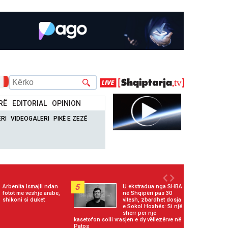
RË
EDITORIAL
OPINION
RI
VIDEOGALERI
PIKË E ZEZË
5
Arbenita Ismajli ndan
U ekstradua nga SHBA
fotot me veshje arabe,
në Shqipëri pas 30
shikoni si duket
vitesh, zbardhet dosja
e Sokol Hoxhës: Si një
sherr për një
kasetofon solli vrasjen e dy vëllezërve në
Patos