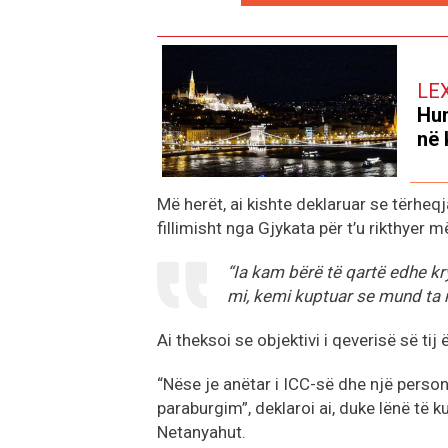
LE
Hun
në 
Më herët, ai kishte deklaruar se tërheq
fillimisht nga Gjykata për t’u rikthyer
“Ia kam bërë të qartë edhe kry
mi, kemi kuptuar se mund ta 
Ai theksoi se objektivi i qeverisë së tij
“Nëse je anëtar i ICC-së dhe një person
paraburgim”, deklaroi ai, duke lënë të k
Netanyahut.