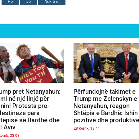
Po
Jo
Nuk e di
ump pret Netanyahun:
Përfundojnë takimet e
mi në një linjë për
Trump me Zelenskyn e
anin! Protesta pro-
Netanyahun, reagon
lestineze para
Shtëpia e Bardhë: Ishin
tëpisë së Bardhë dhe
pozitive dhe produktiv
l Aviv
28 Korrik, 18:44
orrik, 23:03