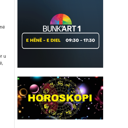
 në
r u
ë,