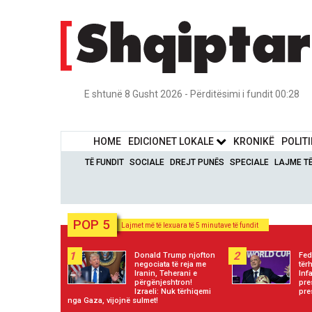
E shtunë 8 Gusht 2026 - Përditësimi i fundit 00:28
HOME
EDICIONET LOKALE
KRONIKË
POLIT
TË FUNDIT
SOCIALE
DREJT PUNËS
SPECIALE
LAJME T
POP 5
Lajmet më të lexuara të 5 minutave të fundit
1
2
Donald Trump njofton
Fed
negociata të reja me
tër
Iranin, Teherani e
Inf
përgënjeshtron!
pre
Izraeli: Nuk tërhiqemi
pre
nga Gaza, vijojnë sulmet!