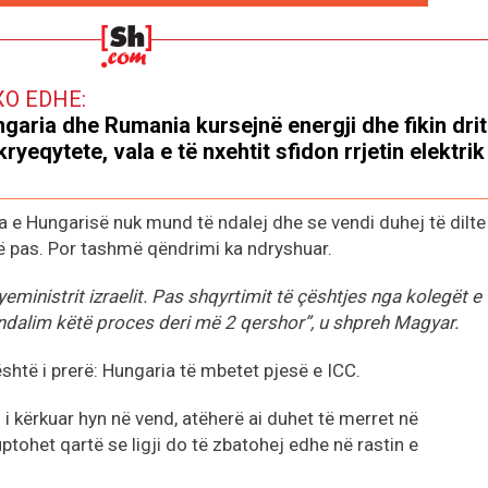
XO EDHE:
garia dhe Rumania kursejnë energji dhe fikin drit
kryeqytete, vala e të nxehtit sfidon rrjetin elektrik
ja e Hungarisë nuk mund të ndalej dhe se vendi duhej të dilte
 më pas. Por tashmë qëndrimi ka ndryshuar.
eministrit izraelit. Pas shqyrtimit të çështjes nga kolegët e
ndalim këtë proces deri më 2 qershor”, u shpreh Magyar.
 është i prerë: Hungaria të mbetet pjesë e ICC.
 i kërkuar hyn në vend, atëherë ai duhet të merret në
uptohet qartë se ligji do të zbatohej edhe në rastin e