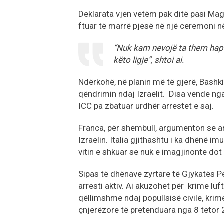
Deklarata vjen vetëm pak ditë pasi Magy
ftuar të marrë pjesë në një ceremoni në
“Nuk kam nevojë ta them hapur
këto ligje”, shtoi ai.
Ndërkohë, në planin më të gjerë, Bashki
qëndrimin ndaj Izraelit. Disa vende nga
ICC pa zbatuar urdhër arrestet e saj.
Franca, për shembull, argumenton se a
Izraelin. Italia gjithashtu i ka dhënë im
vitin e shkuar se nuk e imagjinonte dot 
Sipas të dhënave zyrtare të Gjykatës 
arresti aktiv. Ai akuzohet për krime luf
qëllimshme ndaj popullsisë civile, krime
çnjerëzore të pretenduara nga 8 tetor