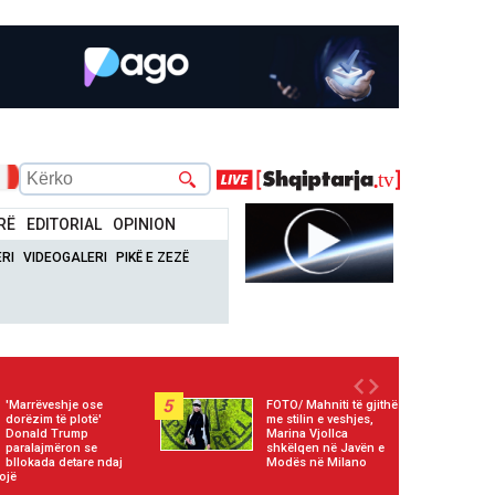
RË
EDITORIAL
OPINION
RI
VIDEOGALERI
PIKË E ZEZË
5
'Marrëveshje ose
FOTO/ Mahniti të gjithë
dorëzim të plotë'
me stilin e veshjes,
Donald Trump
Marina Vjollca
paralajmëron se
shkëlqen në Javën e
bllokada detare ndaj
Modës në Milano
ojë