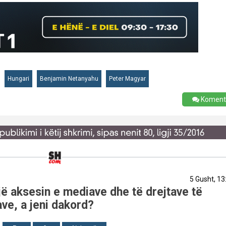
Hungari
Benjamin Netanyahu
Peter Magyar
Koment
5 Gusht, 13
ë aksesin e mediave dhe të drejtave të
ve, a jeni dakord?