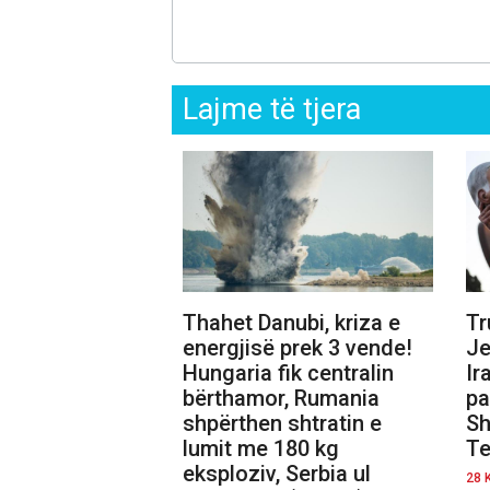
Lajme të tjera
Thahet Danubi, kriza e
Tr
energjisë prek 3 vende!
Je
Hungaria fik centralin
Ir
bërthamor, Rumania
pa
shpërthen shtratin e
Sh
lumit me 180 kg
Te
eksploziv, Serbia ul
28 K