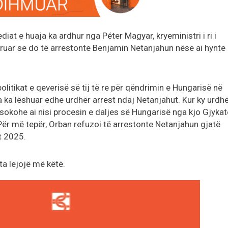
iat e huaja ka ardhur nga Péter Magyar, kryeministri i ri i
mëruar se do të arrestonte Benjamin Netanjahun nëse ai hynte
litikat e qeverisë së tij të re për qëndrimin e Hungarisë në
 ka lëshuar edhe urdhër arrest ndaj Netanjahut. Kur ky urdhë
sokohe ai nisi procesin e daljes së Hungarisë nga kjo Gjykat
 Për më tepër, Orban refuzoi të arrestonte Netanjahun gjatë
tit 2025.
a lejojë më këtë.