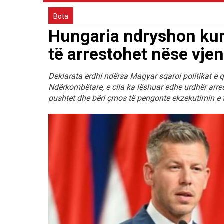
Bota
Hungaria ndryshon kur
të arrestohet nëse vjen
Deklarata erdhi ndërsa Magyar sqaroi politikat e q
Ndërkombëtare, e cila ka lëshuar edhe urdhër arres
pushtet dhe bëri çmos të pengonte ekzekutimin e ti