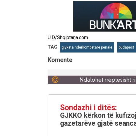
U.D/Shqiptarja.com
TAG:
gjykata nderkombetare penale
budapest
Komente
Sondazhi i ditës:
GJKKO kërkon të kufizoj
gazetarëve gjatë seanca