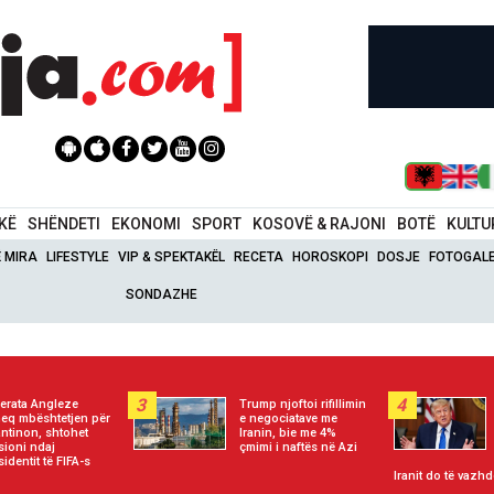
IKË
SHËNDETI
EKONOMI
SPORT
KOSOVË & RAJONI
BOTË
KULTU
Ë MIRA
LIFESTYLE
VIP & SPEKTAKËL
RECETA
HOROSKOPI
DOSJE
FOTOGALE
SONDAZHE
3
4
erata Angleze
Trump njoftoi rifillimin
heq mbështetjen për
e negociatave me
antinon, shtohet
Iranin, bie me 4%
sioni ndaj
çmimi i naftës në Azi
sidentit të FIFA-s
Iranit do të vazhd