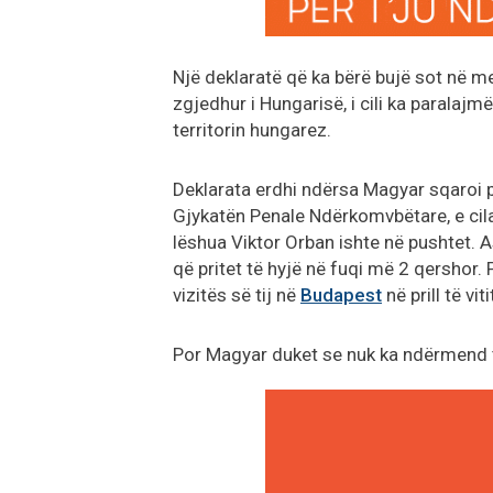
Një deklaratë që ka bërë bujë sot në med
zgjedhur i Hungarisë, i cili ka paralaj
territorin hungarez.
Deklarata erdhi ndërsa Magyar sqaroi po
Gjykatën Penale Ndërkomvbëtare, e cila
lëshua Viktor Orban ishte në pushtet. A
që pritet të hyjë në fuqi më 2 qershor.
vizitës së tij në
Budapest
në prill të vi
Por Magyar duket se nuk ka ndërmend t