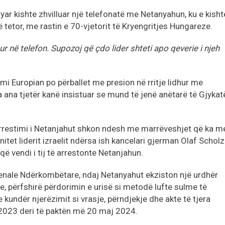
ar kishte zhvilluar një telefonatë me Netanyahun, ku e kisht
 tetor, me rastin e 70-vjetorit të Kryengritjes Hungareze.
 në telefon. Supozoj që çdo lider shteti apo qeverie i njeh
mi Europian po përballet me presion në rritje lidhur me
 ana tjetër kanë insistuar se mund të jenë anëtarë të Gjykat
rrestimi i Netanjahut shkon ndesh me marrëveshjet që ka m
unitet liderit izraelit ndërsa ish kancelari gjerman Olaf Scholz
që vendi i tij të arrestonte Netanjahun.
Penale Ndërkombëtare, ndaj Netanyahut ekziston një urdhër
te, përfshirë përdorimin e urisë si metodë lufte sulme të
 kundër njerëzimit si vrasje, përndjekje dhe akte të tjera
 2023 deri të paktën më 20 maj 2024.