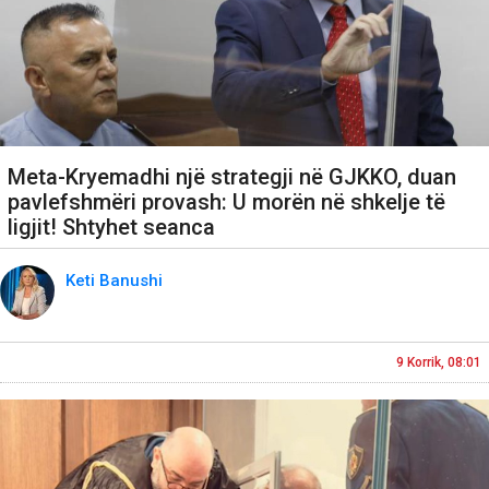
Meta-Kryemadhi një strategji në GJKKO, duan
pavlefshmëri provash: U morën në shkelje të
ligjit! Shtyhet seanca
Keti Banushi
9 Korrik, 08:01