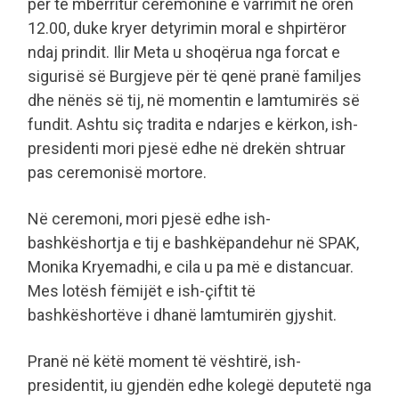
për të mbërritur ceremoninë e varrimit në orën
12.00, duke kryer detyrimin moral e shpirtëror
ndaj prindit. Ilir Meta u shoqërua nga forcat e
sigurisë së Burgjeve për të qenë pranë familjes
dhe nënës së tij, në momentin e lamtumirës së
fundit. Ashtu siç tradita e ndarjes e kërkon, ish-
presidenti mori pjesë edhe në drekën shtruar
pas ceremonisë mortore.
Në ceremoni, mori pjesë edhe ish-
bashkëshortja e tij e bashkëpandehur në SPAK,
Monika Kryemadhi, e cila u pa më e distancuar.
Mes lotësh fëmijët e ish-çiftit të
bashkëshortëve i dhanë lamtumirën gjyshit.
Pranë në këtë moment të vështirë, ish-
presidentit, iu gjendën edhe kolegë deputetë nga