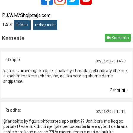
P.J/A.M/Shqiptarja.com
TAG:
Ilir Meta
rexhep meta
Komente
Komento
skrapar:
02/06/2026 14:23
vajti ne vrimen nga ka dale. ishalla hyn brenda gjekundi aty dhe nuk
e shohim me kete shkaravine, qe i ka bere aq shume deme
shqiperise.
Përgjigju
Rrodhe:
02/06/2026 12:16
Çfar eshte ky figure shteterore apo artist ?? Jeni bere me keq se
portalet ! Pse nuk thoni nje fjale per papastertine e qytetit qe tirana
eshte bere kosh plerash ??Po mereni me nje njeri qe nuk ka