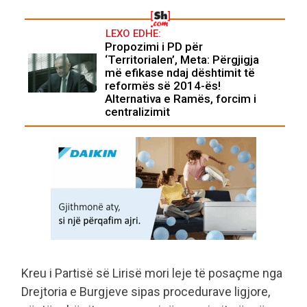
LEXO EDHE:
Propozimi i PD për
‘Territorialen’, Meta: Përgjigja
më efikase ndaj dështimit të
reformës së 2014-ës!
Alternativa e Ramës, forcim i
centralizimit
Kreu i Partisë së Lirisë mori leje të posaçme nga
Drejtoria e Burgjeve sipas procedurave ligjore,