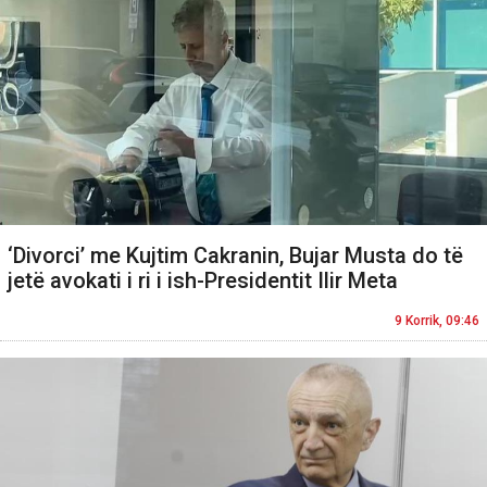
‘Divorci’ me Kujtim Cakranin, Bujar Musta do të
jetë avokati i ri i ish-Presidentit Ilir Meta
9 Korrik, 09:46