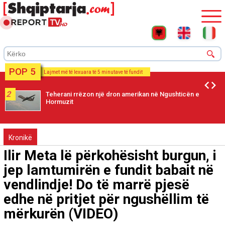
POP 5
Lajmet më të lexuara të 5 minutave të fundit
2
Teherani rrëzon një dron amerikan në Ngushticën e
Hormuzit
Kronikë
Ilir Meta lë përkohësisht burgun, i
jep lamtumirën e fundit babait në
vendlindje! Do të marrë pjesë
edhe në pritjet për ngushëllim të
mërkurën (VIDEO)