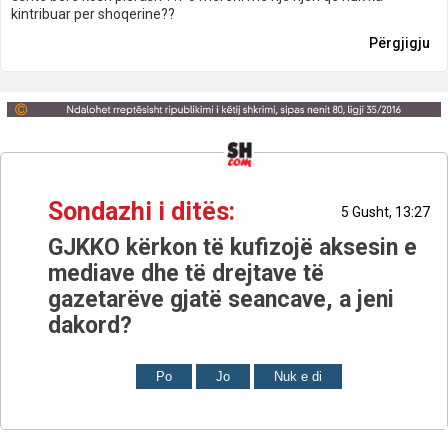
kintribuar per shoqerine??
Përgjigju
Sondazhi i ditës:
5 Gusht, 13:27
GJKKO kërkon të kufizojë aksesin e
mediave dhe të drejtave të
gazetarëve gjatë seancave, a jeni
dakord?
Po
Jo
Nuk e di