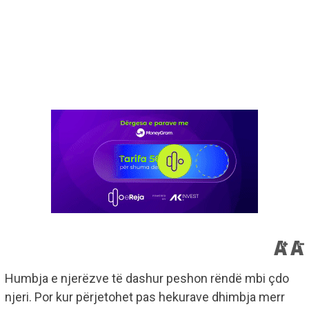
Humbja e njerëzve të dashur peshon rëndë mbi çdo
njeri. Por kur përjetohet pas hekurave dhimbja merr