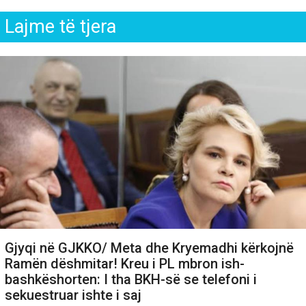
Lajme të tjera
Gjyqi në GJKKO/ Meta dhe Kryemadhi kërkojnë
Ramën dëshmitar! Kreu i PL mbron ish-
bashkëshorten: I tha BKH-së se telefoni i
sekuestruar ishte i saj