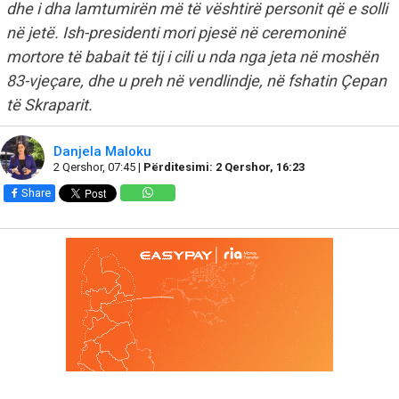
dhe i dha lamtumirën më të vështirë personit që e solli
në jetë. Ish-presidenti mori pjesë në ceremoninë
mortore të babait të tij i cili u nda nga jeta në moshën
83-vjeçare, dhe u preh në vendlindje, në fshatin Çepan
të Skraparit.
Danjela Maloku
2 Qershor, 07:45 |
Përditesimi: 2 Qershor, 16:23
Share