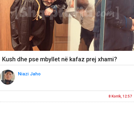
Kush dhe pse mbyllet në kafaz prej xhami?
Niazi Jaho
8 Korrik, 12:57