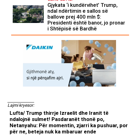
Gjykata ‘i kundërvihet’ Trump,
ndal ndërtimin e sallos së
ballove prej 400 mln $:
Presidenti është banor, jo pronar
i Shtëpisë së Bardhë
Lajmi kryesor:
Lufta/ Trump thirrje Izraelit dhe Iranit të
ndalojnë sulmet! Pasdaranët thonë po,
Netanyahu: Për momentin, zjarri ka pushuar, por
për ne, beteja nuk ka mbaruar ende