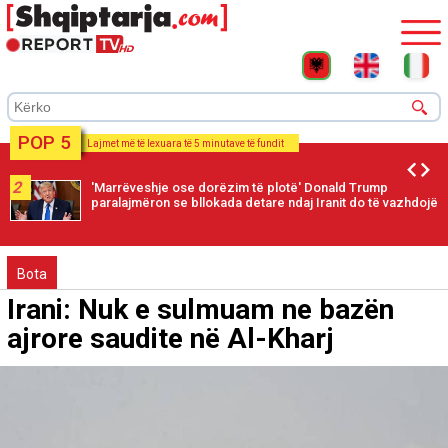
POP 5
Lajmet më të lexuara të 5 minutave të fundit
2
'Marrëveshje ose dorëzim të plotë' Donald Trump
paralajmëron se bllokada detare ndaj Iranit do të vazhdojë
Bota
Irani: Nuk e sulmuam ne bazën
ajrore saudite në Al-Kharj