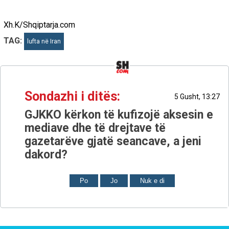
Xh.K/Shqiptarja.com
TAG:
lufta në Iran
Sondazhi i ditës:
5 Gusht, 13:27
GJKKO kërkon të kufizojë aksesin e
mediave dhe të drejtave të
gazetarëve gjatë seancave, a jeni
dakord?
Po
Jo
Nuk e di