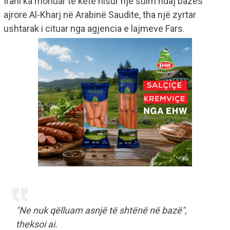
Irani ka mohuar të ketë nisur një sulm ndaj bazës
ajrore Al-Kharj në Arabinë Saudite, tha një zyrtar
ushtarak i cituar nga agjencia e lajmeve Fars.
"Ne nuk qëlluam asnjë të shtënë në bazë",
theksoi ai.