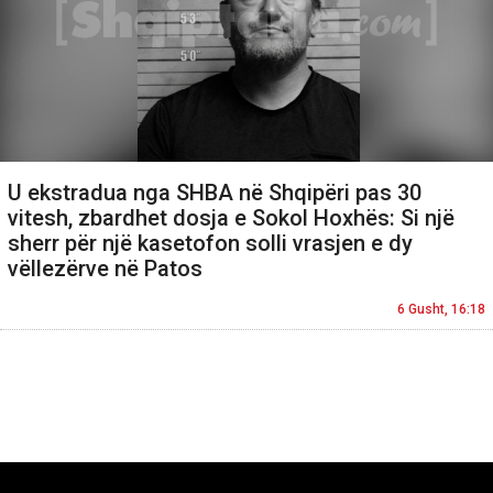
U ekstradua nga SHBA në Shqipëri pas 30
vitesh, zbardhet dosja e Sokol Hoxhës: Si një
sherr për një kasetofon solli vrasjen e dy
vëllezërve në Patos
6 Gusht, 16:18