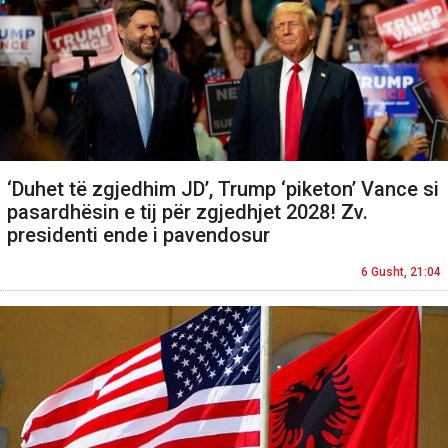
‘Duhet të zgjedhim JD’, Trump ‘piketon’ Vance si
pasardhësin e tij për zgjedhjet 2028! Zv.
presidenti ende i pavendosur
6 Gusht, 21:04