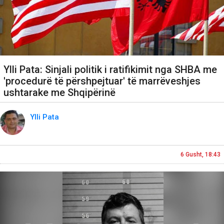
Ylli Pata: Sinjali politik i ratifikimit nga SHBA me
'procedurë të përshpejtuar' të marrëveshjes
ushtarake me Shqipërinë
Ylli Pata
6 Gusht, 18:43