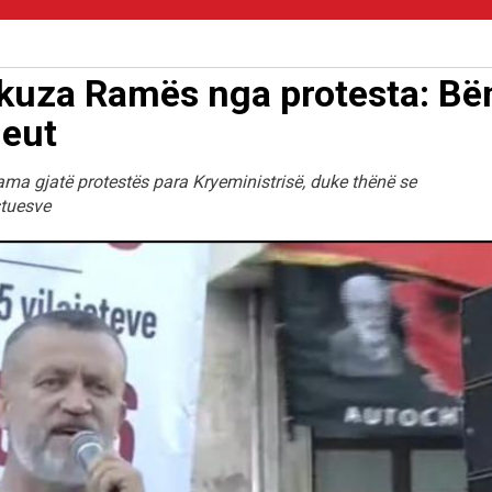
 akuza Ramës nga protesta: Bë
heut
ma gjatë protestës para Kryeministrisë, duke thënë se
estuesve