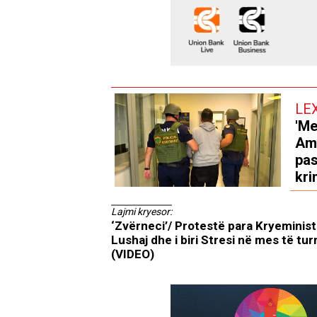
LE
'Me
Ame
pas
kri
Lajmi kryesor:
‘Zvërneci’/ Protestë para Kryeminist
Lushaj dhe i biri Stresi në mes të tur
(VIDEO)