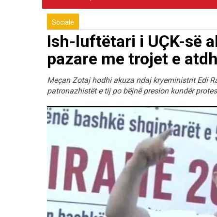
Sociale
Ish-luftëtari i UÇK-së
pazare me trojet e atd
Meçan Zotaj hodhi akuza ndaj kryeministrit Edi Ra
patronazhistët e tij po bëjnë presion kundër prot