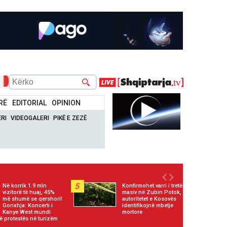
RË
EDITORIAL
OPINION
RI
VIDEOGALERI
PIKË E ZEZË
5
Në korrik 1.9 mln
Konfirmohet varri i tretë
vizitorë të huaj, 45%
masiv në Zubin Potok,
më shumë se qershori!
autoritetet e Kosovës
Gonxhja: Koncerti i
identifikojnë mbetje
Kanye West mundi
mortore
të protestës në turizëm