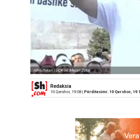
ish-luftëtari i UÇK-së, Meçan Zotaj
Redaksia
10 Qershor, 19:08 |
Përditesimi: 10 Qershor, 19: