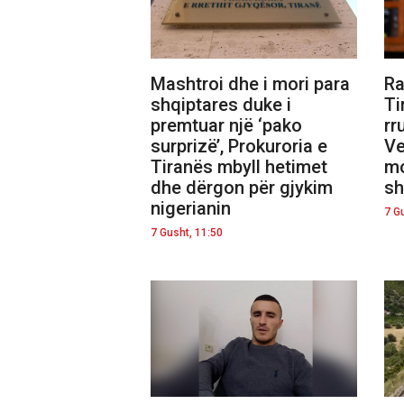
Mashtroi dhe i mori para
Ra
shqiptares duke i
Ti
premtuar një ‘pako
rr
surprizë’, Prokuroria e
Ve
Tiranës mbyll hetimet
mo
dhe dërgon për gjykim
sh
nigerianin
7 G
7 Gusht, 11:50