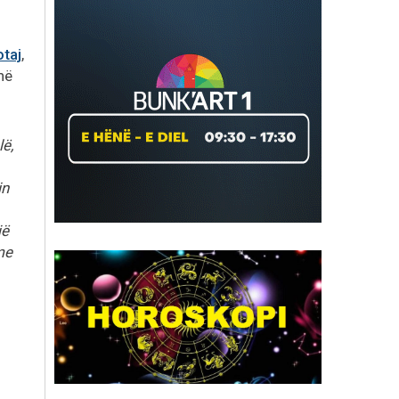
taj
,
në
lë,
in
jë
me