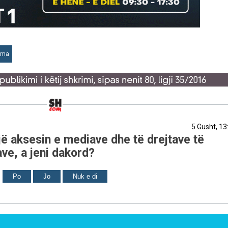
ama
5 Gusht, 13
ë aksesin e mediave dhe të drejtave të
ve, a jeni dakord?
Po
Jo
Nuk e di