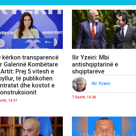
 kërkon transparencë
Ilir Yzeiri: Mbi
r Galerinë Kombëtare
antishqiptarinë e
 Artit: Prej 5 vitesh e
shqiptarëve
yllur, të publikohen
Ilir Yzeiri
ntratat dhe kostot e
konstruksionit
7 Gusht, 14:36
usht, 14:51