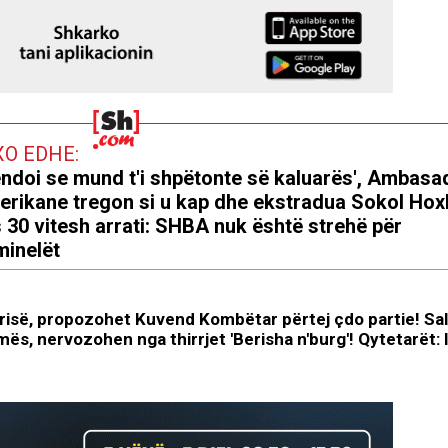
XO EDHE:
ndoi se mund t'i shpëtonte së kaluarës', Ambasa
rikane tregon si u kap dhe ekstradua Sokol Hox
 30 vitesh arrati: SHBA nuk është strehë për
minelët
risë, propozohet Kuvend Kombëtar përtej çdo partie! Sal
mës, nervozohen nga thirrjet 'Berisha n'burg'! Qytetarët: 