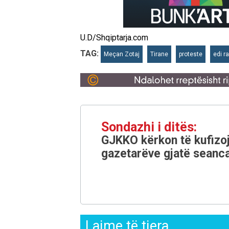
U.D/Shqiptarja.com
TAG:
Meçan Zotaj
Tirane
proteste
edi r
Sondazhi i ditës:
GJKKO kërkon të kufizoj
gazetarëve gjatë seanca
Lajme të tjera