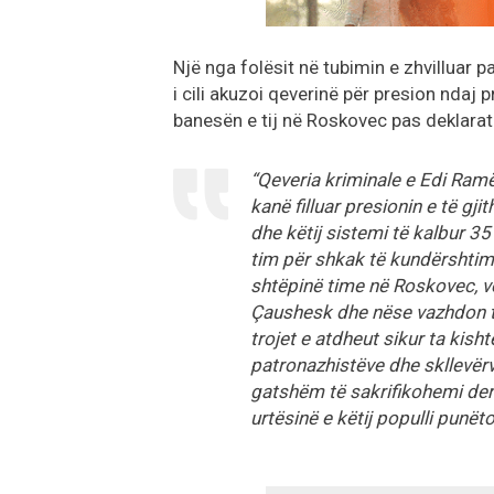
Një nga folësit në tubimin e zhvilluar p
i cili akuzoi qeverinë për presion ndaj 
banesën e tij në Roskovec pas deklarata
“Qeveria kriminale e Edi Ramë
kanë filluar presionin e të gj
dhe këtij sistemi të kalbur 35 
tim për shkak të kundërshtim
shtëpinë time në Roskovec, 
Çaushesk dhe nëse vazhdon të
trojet e atdheut sikur ta kish
patronazhistëve dhe skllevër
gatshëm të sakrifikohemi deri
urtësinë e këtij populli punët