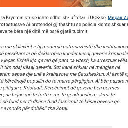
ara Kryeministrisë ishte edhe ish-luftëtari i UÇK-së,
Meçan Zo
protestuesve Ai pretendoi gjithashtu se policia kishte shkuar 
ve të bëra një ditë më parë gjatë tubimit.
s me skllevërit e tij modernë patronazhistë dhe instituciona
ithë pjesëtarëve që deklarohen kundër kësaj qeverie kriminale
v jeçar. Është kjo qeveri që para ca vitesh, ka arrestuar vëlla
it tim ndaj kësaj qeverie. Sot kanë shkuar në mëngjes në
vetëm sepse dje unë e krahasova me Çausheskun. Ai është n
 kërcënojë popullin do të marrë përgjigjen. Ai bën pazare 
te çifligun e Kristaqit. Kërcënimet që qeveria bën përmes
ve, na bëjnë më të fortë e më të qëndrueshëm. Jemi të
 në fund për t’i dhënë fund fashizmit të kësaj qeverie që
or e morën për dobësi" tha Zotaj.