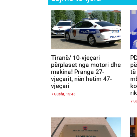
Tiranë/ 10-vjeçari
PD
përplaset nga motori dhe
pë
makina! Pranga 27-
të
vjeçarit, nën hetim 47-
mb
vjeçari
ko
ri
7 Gusht, 15:45
7 G