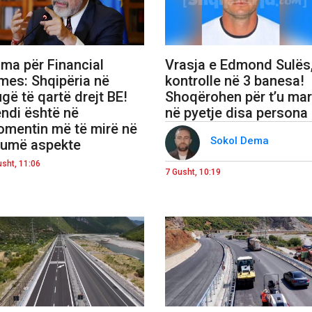
ma për Financial
Vrasja e Edmond Sulës
mes: Shqipëria në
kontrolle në 3 banesa!
ugë të qartë drejt BE!
Shoqërohen për t’u mar
ndi është në
në pyetje disa persona
mentin më të mirë në
Sokol Dema
umë aspekte
usht, 11:06
7 Gusht, 10:19