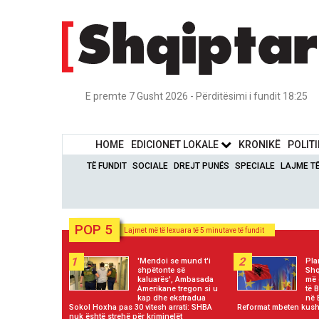
E premte 7 Gusht 2026 - Përditësimi i fundit 18:25
HOME
EDICIONET LOKALE
KRONIKË
POLIT
TË FUNDIT
SOCIALE
DREJT PUNËS
SPECIALE
LAJME T
POP 5
Lajmet më të lexuara të 5 minutave të fundit
1
2
'Mendoi se mund t'i
Plan
shpëtonte së
Shq
kaluarës', Ambasada
më 
Amerikane tregon si u
të 
kap dhe ekstradua
në 
Sokol Hoxha pas 30 vitesh arrati: SHBA
Reformat mbeten kush
nuk është strehë për kriminelët