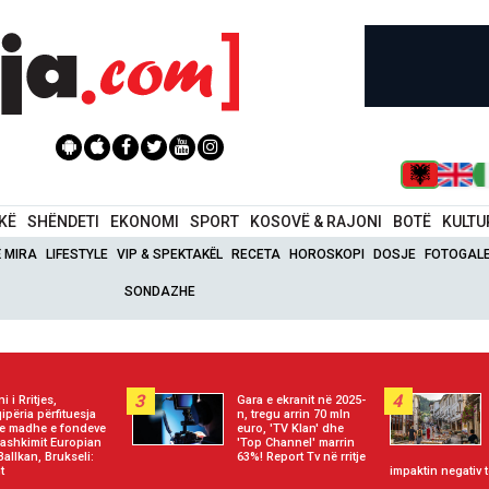
IKË
SHËNDETI
EKONOMI
SPORT
KOSOVË & RAJONI
BOTË
KULTU
Ë MIRA
LIFESTYLE
VIP & SPEKTAKËL
RECETA
HOROSKOPI
DOSJE
FOTOGALE
SONDAZHE
3
4
i i Rritjes,
Gara e ekranit në 2025-
ipëria përfituesja
n, tregu arrin 70 mln
e madhe e fondeve
euro, 'TV Klan' dhe
Bashkimit Europian
'Top Channel' marrin
Ballkan, Brukseli:
63%! Report Tv në rritje
t
impaktin negativ 