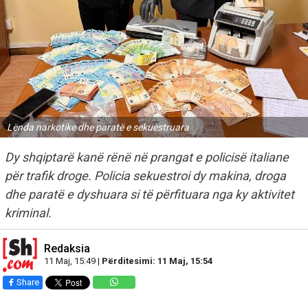
Lënda narkotike dhe paratë e sekuestruara
Dy shqiptarë kanë rënë në prangat e policisë italiane
për trafik droge. Policia sekuestroi dy makina, droga
dhe paratë e dyshuara si të përfituara nga ky aktivitet
kriminal.
Redaksia
11 Maj, 15:49 |
Përditesimi: 11 Maj, 15:54
Share