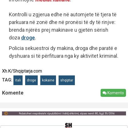
Kontrolli u zgjerua edhe në automjete të tjera të
parkuara në zonë dhe në pronësi të dy të rinjve:
brenda njërës prej makinave u gjetën sërish
doza
droge
.
Policia sekuestroi dy makina, droga dhe paratë e
dyshuara si të përfituara nga ky aktivitet kriminal.
Xh.K/Shqiptarja.com
TAG:
itali
droge
kokaine
shqiptar
Komente
Komento