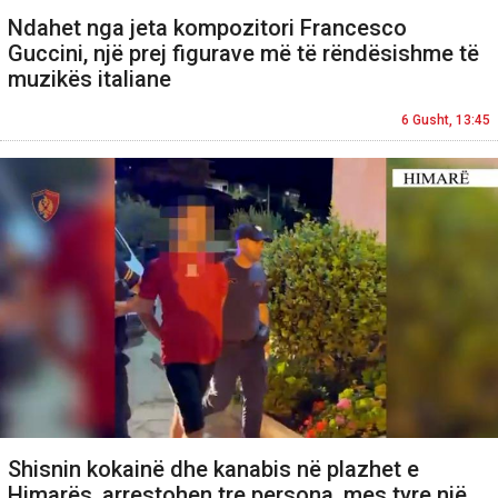
Ndahet nga jeta kompozitori Francesco
Guccini, një prej figurave më të rëndësishme të
muzikës italiane
6 Gusht, 13:45
Shisnin kokainë dhe kanabis në plazhet e
Himarës, arrestohen tre persona, mes tyre një