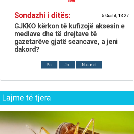
Sondazhi i ditës:
5 Gusht, 13:27
GJKKO kërkon të kufizojë aksesin e
mediave dhe të drejtave të
gazetarëve gjatë seancave, a jeni
dakord?
Po
Jo
Nuk e di
Lajme të tjera