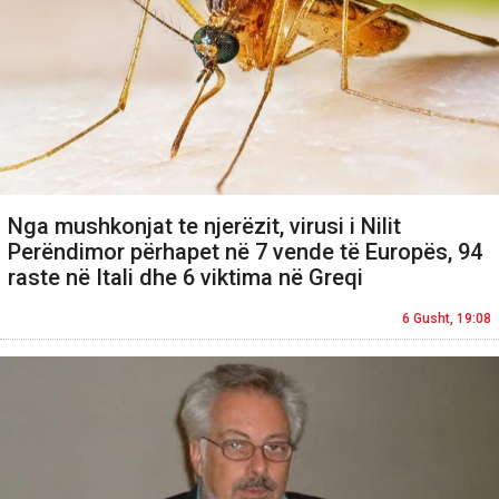
Nga mushkonjat te njerëzit, virusi i Nilit
Perëndimor përhapet në 7 vende të Europës, 94
raste në Itali dhe 6 viktima në Greqi
6 Gusht, 19:08