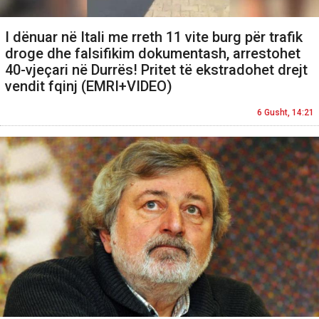
I dënuar në Itali me rreth 11 vite burg për trafik
droge dhe falsifikim dokumentash, arrestohet
40-vjeçari në Durrës! Pritet të ekstradohet drejt
vendit fqinj (EMRI+VIDEO)
6 Gusht, 14:21