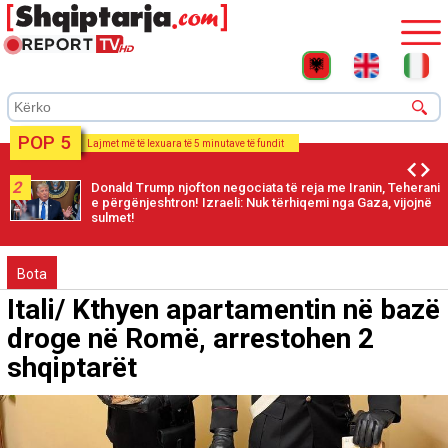
POP 5
Lajmet më të lexuara të 5 minutave të fundit
2
Donald Trump njofton negociata të reja me Iranin, Teherani
e përgënjeshtron! Izraeli: Nuk tërhiqemi nga Gaza, vijojnë
sulmet!
Bota
Itali/ Kthyen apartamentin në bazë
droge në Romë, arrestohen 2
shqiptarët