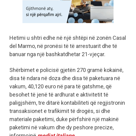
Hetimi u shtri edhe në një shtëpi në zonën Casal
del Marmo, në pronësi të të arrestuarit dhe të
banuar nga një bashkatdhetar 21-vjeçar.
Shërbimet e policisë gjetën 270 gramë kokainë,
disa të ndara në doza dhe disa të paketuara në
vakum, 40,120 euro në para të gatshme, që
besohet të jenë të ardhurat e aktivitetit të
paligjshëm, tre ditarë kontabiliteti që regjistronin
transaksionet e trafikimit të drogës, si dhe
materiale paketimi, duke përfshirë një makinë
paketimi në vakum dhe dy peshore precize,
informojnë
mediat italiane
.