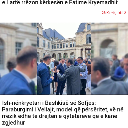
e Lartë rrëzon kërkesën e Fatime Kryemadhit
28 Korrik, 16:12
Ish-nënkryetari i Bashkisë së Sofjes:
Paraburgimi i Veliajt, model që përsëritet, vë në
rrezik edhe të drejtën e qytetarëve që e kanë
zgjedhur