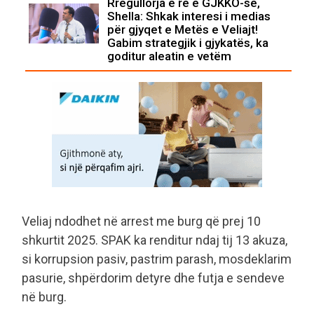
Rregullorja e re e GJKKO-së,
Shella: Shkak interesi i medias
për gjyqet e Metës e Veliajt!
Gabim strategjik i gjykatës, ka
goditur aleatin e vetëm
Veliaj ndodhet në arrest me burg që prej 10
shkurtit 2025. SPAK ka renditur ndaj tij 13 akuza,
si korrupsion pasiv, pastrim parash, mosdeklarim
pasurie, shpërdorim detyre dhe futja e sendeve
në burg.