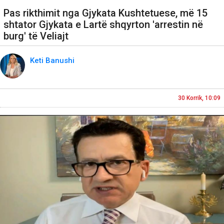
Pas rikthimit nga Gjykata Kushtetuese, më 15
shtator Gjykata e Lartë shqyrton 'arrestin në
burg' të Veliajt
Keti Banushi
30 Korrik, 10:09