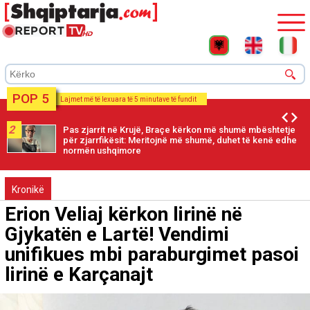
POP 5
Lajmet më të lexuara të 5 minutave të fundit
2
Pas zjarrit në Krujë, Braçe kërkon më shumë mbështetje
për zjarrfikësit: Meritojnë më shumë, duhet të kenë edhe
normën ushqimore
Kronikë
Erion Veliaj kërkon lirinë në
Gjykatën e Lartë! Vendimi
unifikues mbi paraburgimet pasoi
lirinë e Karçanajt