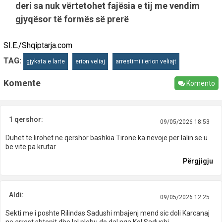
deri sa nuk vërtetohet fajësia e tij me vendim
gjyqësor të formës së prerë
SI.E./Shqiptarja.com
TAG:
gjykata e larte
erion veliaj
arrestimi i erion veliajt
Komente
Komento
1 qershor:
09/05/2026 18:53
Duhet te lirohet ne qershor bashkia Tirone ka nevoje per lalin se u
be vite pa krutar
Përgjigju
Aldi:
09/05/2026 12:25
Sekti me i poshte Rilindas Sadushi mbajenj mend sic doli Karcanaj