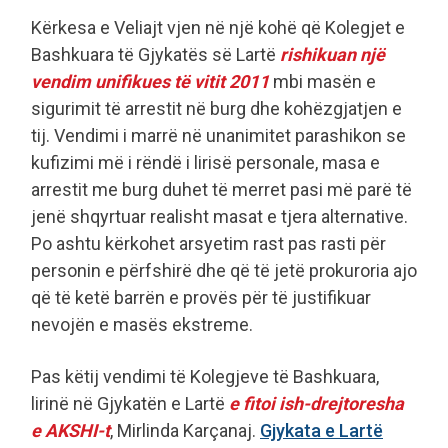
Kërkesa e Veliajt vjen në një kohë që Kolegjet e
Bashkuara të Gjykatës së Lartë
rishikuan një
vendim unifikues të vitit 2011
mbi masën e
sigurimit të arrestit në burg dhe kohëzgjatjen e
tij. Vendimi i marrë në unanimitet parashikon se
kufizimi më i rëndë i lirisë personale, masa e
arrestit me burg duhet të merret pasi më parë të
jenë shqyrtuar realisht masat e tjera alternative.
Po ashtu kërkohet arsyetim rast pas rasti për
personin e përfshirë dhe që të jetë prokuroria ajo
që të ketë barrën e provës për të justifikuar
nevojën e masës ekstreme.
Pas këtij vendimi të Kolegjeve të Bashkuara,
lirinë në Gjykatën e Lartë
e fitoi ish-drejtoresha
e AKSHI-t
, Mirlinda Karçanaj.
Gjykata e Lartë