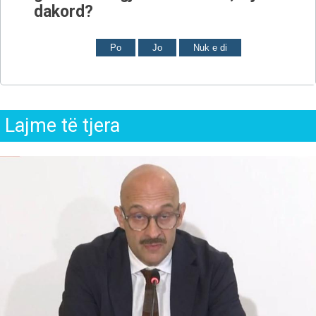
dakord?
Po
Jo
Nuk e di
Lajme të tjera