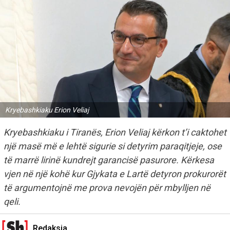
Kryebashkiaku Erion Veliaj
Kryebashkiaku i Tiranës, Erion Veliaj kërkon t’i caktohet
një masë më e lehtë sigurie si detyrim paraqitjeje, ose
të marrë lirinë kundrejt garancisë pasurore. Kërkesa
vjen në një kohë kur Gjykata e Lartë detyron prokurorët
të argumentojnë me prova nevojën për mbylljen në
qeli.
Redaksia