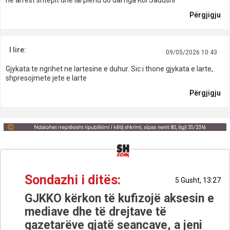
ne arrest shtepit dhe lal plehu do dal nga Kol Sadushi
Përgjigju
I lire:
09/05/2026 10:43
Gjykata te ngrihet ne lartesine e duhur. Sic i thone gjykata e larte,
shpresojmete jete e larte
Përgjigju
Sondazhi i ditës:
5 Gusht, 13:27
GJKKO kërkon të kufizojë aksesin e
mediave dhe të drejtave të
gazetarëve gjatë seancave, a jeni