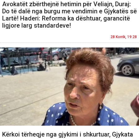
Avokatët zbërthejnë hetimin për Veliajn, Duraj:
Do të dalë nga burgu me vendimin e Gjykatës së
Lartë! Haderi: Reforma ka dështuar, garancitë
ligjore larg standardeve!
28 Korrik, 19:28
Kërkoi tërheqje nga gjykimi i shkurtuar, Gjykata