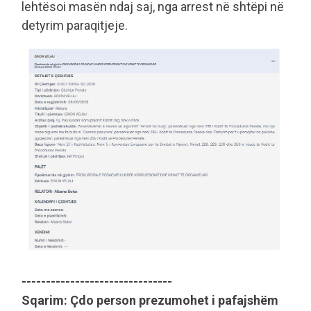
lehtësoi masën ndaj saj, nga arrest në shtëpi në
detyrim paraqitjeje.
-------------------------------
Sqarim: Çdo person prezumohet i pafajshëm