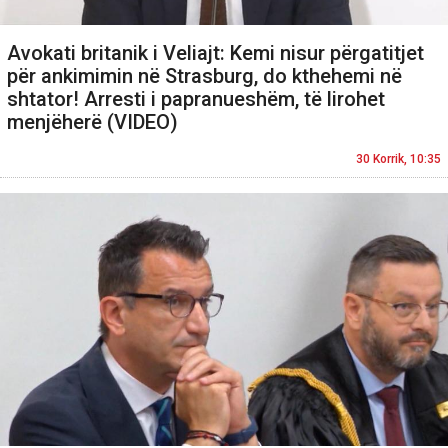
Avokati britanik i Veliajt: Kemi nisur përgatitjet
për ankimimin në Strasburg, do kthehemi në
shtator! Arresti i papranueshëm, të lirohet
menjëherë (VIDEO)
30 Korrik, 10:35