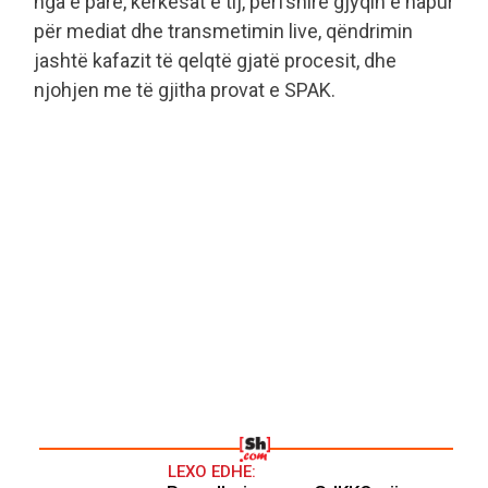
nga e parë, kërkesat e tij, përfshirë gjyqin e hapur
për mediat dhe transmetimin live, qëndrimin
jashtë kafazit të qelqtë gjatë procesit, dhe
njohjen me të gjitha provat e SPAK.
LEXO EDHE: