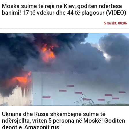
Moska sulme të reja në Kiev, goditen ndërtesa
banimi! 17 të vdekur dhe 44 të plagosur (VIDEO)
5 Gusht, 08:06
Ukraina dhe Rusia shkëmbejnë sulme të
ndërsjellta, vriten 5 persona në Moskë! Goditen
depot e 'Amazonit rus'