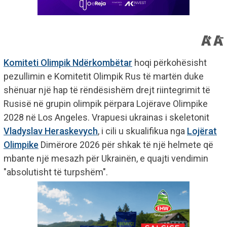
Komiteti Olimpik Ndërkombëtar
hoqi përkohësisht
pezullimin e Komitetit Olimpik Rus të martën duke
shënuar një hap të rëndësishëm drejt riintegrimit të
Rusisë në grupin olimpik përpara Lojërave Olimpike
2028 në Los Angeles. Vrapuesi ukrainas i skeletonit
Vladyslav Heraskevych
, i cili u skualifikua nga
Lojërat
Olimpike
Dimërore 2026 për shkak të një helmete që
mbante një mesazh për Ukrainën, e quajti vendimin
"absolutisht të turpshëm".