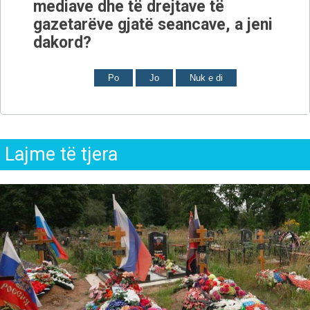
mediave dhe të drejtave të
gazetarëve gjatë seancave, a jeni
dakord?
Po
Jo
Nuk e di
Lajme të tjera