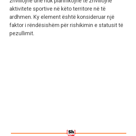
zhvillojnë dhe nuk planifikojnë të zhvillojnë
aktivitete sportive në këto territore në të
ardhmen. Ky element është konsideruar një
faktor i rëndësishëm për rishikimin e statusit të
pezullimit.