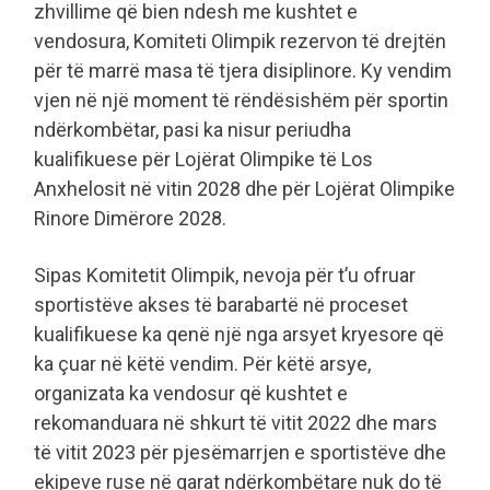
zhvillime që bien ndesh me kushtet e
vendosura, Komiteti Olimpik rezervon të drejtën
për të marrë masa të tjera disiplinore. Ky vendim
vjen në një moment të rëndësishëm për sportin
ndërkombëtar, pasi ka nisur periudha
kualifikuese për Lojërat Olimpike të Los
Anxhelosit në vitin 2028 dhe për Lojërat Olimpike
Rinore Dimërore 2028.
Sipas Komitetit Olimpik, nevoja për t’u ofruar
sportistëve akses të barabartë në proceset
kualifikuese ka qenë një nga arsyet kryesore që
ka çuar në këtë vendim. Për këtë arsye,
organizata ka vendosur që kushtet e
rekomanduara në shkurt të vitit 2022 dhe mars
të vitit 2023 për pjesëmarrjen e sportistëve dhe
ekipeve ruse në garat ndërkombëtare nuk do të