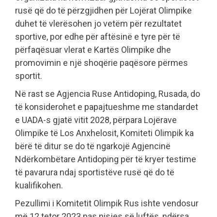
rusë që do të përzgjidhen për Lojërat Olimpike
duhet të vlerësohen jo vetëm për rezultatet
sportive, por edhe për aftësinë e tyre për të
përfaqësuar vlerat e Kartës Olimpike dhe
promovimin e një shoqërie paqësore përmes
sportit.
Në rast se Agjencia Ruse Antidoping, Rusada, do
të konsiderohet e papajtueshme me standardet
e UADA-s gjatë vitit 2028, përpara Lojërave
Olimpike të Los Anxhelosit, Komiteti Olimpik ka
bërë të ditur se do të ngarkojë Agjencinë
Ndërkombëtare Antidoping për të kryer testime
të pavarura ndaj sportistëve rusë që do të
kualifikohen.
Pezullimi i Komitetit Olimpik Rus ishte vendosur
më 12 tetor 2023 pas nisjes së luftës, ndërsa