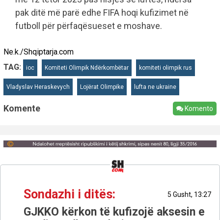
pak ditë më parë edhe FIFA hoqi kufizimet në
futboll për përfaqësueset e moshave.
Ne.k./Shqiptarja.com
TAG:
ioc
Komiteti Olimpik Ndërkombëtar
komiteti olimpik rus
Vladyslav Heraskevych
Lojërat Olimpike
lufta ne ukraine
Komente
Komento
Sondazhi i ditës:
5 Gusht, 13:27
GJKKO kërkon të kufizojë aksesin e