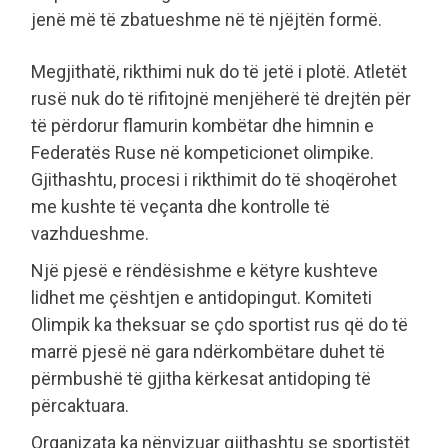
jenë më të zbatueshme në të njëjtën formë.
Megjithatë, rikthimi nuk do të jetë i plotë. Atletët
rusë nuk do të rifitojnë menjëherë të drejtën për
të përdorur flamurin kombëtar dhe himnin e
Federatës Ruse në kompeticionet olimpike.
Gjithashtu, procesi i rikthimit do të shoqërohet
me kushte të veçanta dhe kontrolle të
vazhdueshme.
Një pjesë e rëndësishme e këtyre kushteve
lidhet me çështjen e antidopingut. Komiteti
Olimpik ka theksuar se çdo sportist rus që do të
marrë pjesë në gara ndërkombëtare duhet të
përmbushë të gjitha kërkesat antidoping të
përcaktuara.
Organizata ka nënvizuar gjithashtu se sportistët