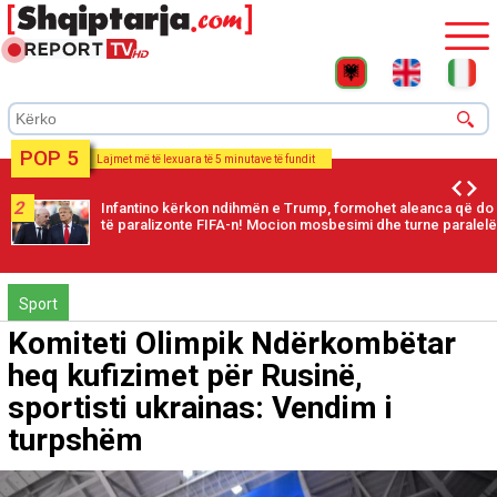
POP 5
Lajmet më të lexuara të 5 minutave të fundit
2
Infantino kërkon ndihmën e Trump, formohet aleanca që do
të paralizonte FIFA-n! Mocion mosbesimi dhe turne paralelë
Sport
Komiteti Olimpik Ndërkombëtar
heq kufizimet për Rusinë,
sportisti ukrainas: Vendim i
turpshëm