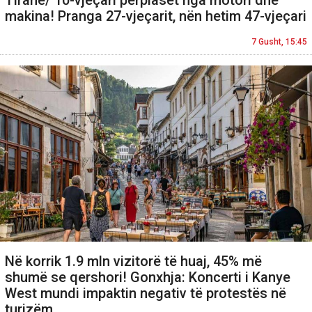
Tiranë/ 10-vjeçari përplaset nga motori dhe
makina! Pranga 27-vjeçarit, nën hetim 47-vjeçari
7 Gusht, 15:45
Në korrik 1.9 mln vizitorë të huaj, 45% më
shumë se qershori! Gonxhja: Koncerti i Kanye
West mundi impaktin negativ të protestës në
turizëm