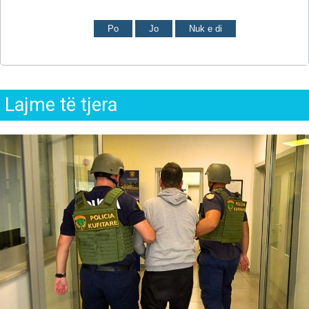
Po
Jo
Nuk e di
Lajme të tjera