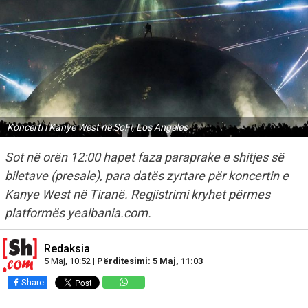
Koncerti i Kanye West në SoFi, Los Angeles
Sot në orën 12:00 hapet faza paraprake e shitjes së
biletave (presale), para datës zyrtare për koncertin e
Kanye West në Tiranë. Regjistrimi kryhet përmes
platformës yealbania.com.
Redaksia
5 Maj, 10:52 |
Përditesimi: 5 Maj, 11:03
Share