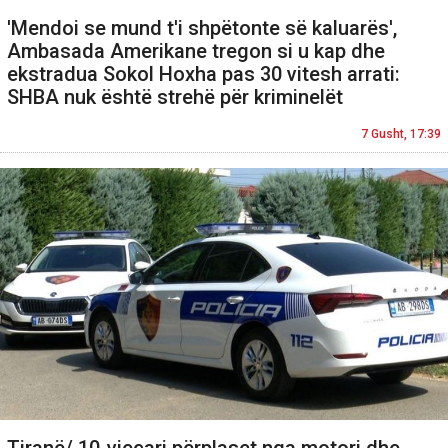
'Mendoi se mund t'i shpëtonte së kaluarës',
Ambasada Amerikane tregon si u kap dhe
ekstradua Sokol Hoxha pas 30 vitesh arrati:
SHBA nuk është strehë për kriminelët
7 Gusht, 17:39