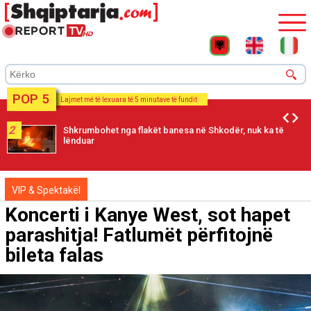
POP 5
Lajmet më të lexuara të 5 minutave të fundit
2
Shkrumbohet nga flakët banesa në Shkodër, nuk ka të
lënduar
VIP & Spektakël
Koncerti i Kanye West, sot hapet
parashitja! Fatlumët përfitojnë
bileta falas