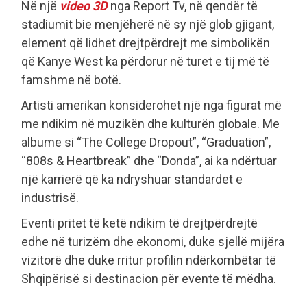
Në një
video 3D
nga Report Tv, në qendër të
stadiumit bie menjëherë në sy një glob gjigant,
element që lidhet drejtpërdrejt me simbolikën
që Kanye West ka përdorur në turet e tij më të
famshme në botë.
Artisti amerikan konsiderohet një nga figurat më
me ndikim në muzikën dhe kulturën globale. Me
albume si “The College Dropout”, “Graduation”,
“808s & Heartbreak” dhe “Donda”, ai ka ndërtuar
një karrierë që ka ndryshuar standardet e
industrisë.
Eventi pritet të ketë ndikim të drejtpërdrejtë
edhe në turizëm dhe ekonomi, duke sjellë mijëra
vizitorë dhe duke rritur profilin ndërkombëtar të
Shqipërisë si destinacion për evente të mëdha.