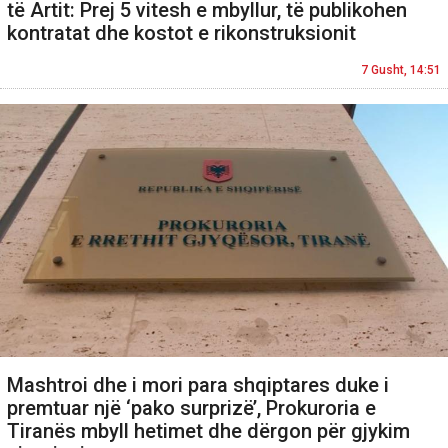
të Artit: Prej 5 vitesh e mbyllur, të publikohen
kontratat dhe kostot e rikonstruksionit
7 Gusht, 14:51
Mashtroi dhe i mori para shqiptares duke i
premtuar një ‘pako surprizë’, Prokuroria e
Tiranës mbyll hetimet dhe dërgon për gjykim