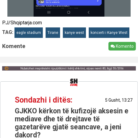
P.J/Shqiptarja.com
TAG:
eagle stadium
Tirane
kanye west
koncerti i Kanye West
Komente
Komento
Sondazhi i ditës:
5 Gusht, 13:27
GJKKO kërkon të kufizojë aksesin e
mediave dhe të drejtave të
gazetarëve gjatë seancave, a jeni
dakord?