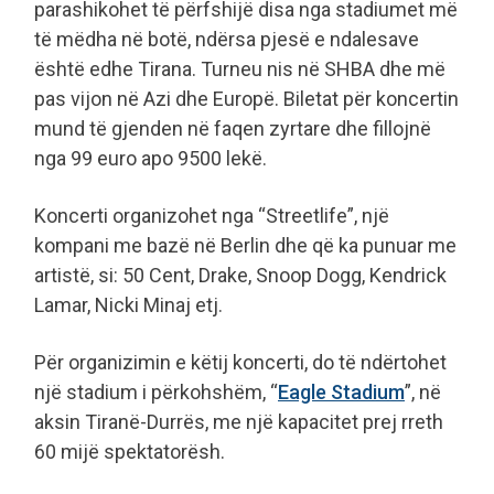
parashikohet të përfshijë disa nga stadiumet më
të mëdha në botë, ndërsa pjesë e ndalesave
është edhe Tirana. Turneu nis në SHBA dhe më
pas vijon në Azi dhe Europë. Biletat për koncertin
mund të gjenden në faqen zyrtare dhe fillojnë
nga 99 euro apo 9500 lekë.
Koncerti organizohet nga “Streetlife”, një
kompani me bazë në Berlin dhe që ka punuar me
artistë, si: 50 Cent, Drake, Snoop Dogg, Kendrick
Lamar, Nicki Minaj etj.
Për organizimin e këtij koncerti, do të ndërtohet
një stadium i përkohshëm, “
Eagle Stadium
”, në
aksin Tiranë-Durrës, me një kapacitet prej rreth
60 mijë spektatorësh.