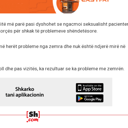
itë më parë pasi dyshohet se ngacmoi seksualisht paciente
 Korçës për shkak të problemeve shëndetësore.
më herët probleme nga zemra dhe nuk është ndjerë mirë në
oll dhe pas vizitës, ka rezultuar se ka probleme me zemrën.