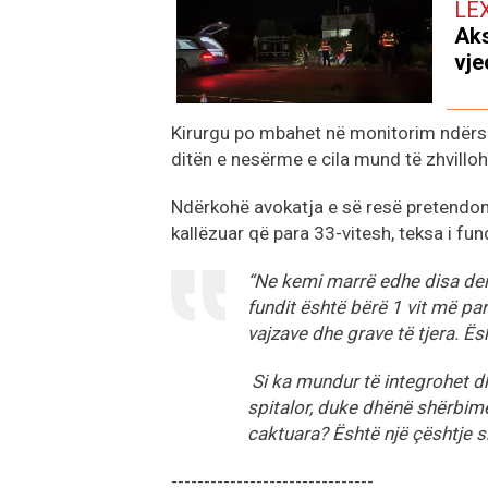
LE
Aks
vje
Kirurgu po mbahet në monitorim ndërsa 
ditën e nesërme e cila mund të zhvillohe
Ndërkohë avokatja e së resë pretendon se
kallëzuar që para 33-vitesh, teksa i fund
“Ne kemi marrë edhe disa deno
fundit është bërë 1 vit më par
vajzave dhe grave të tjera. Ësh
Si ka mundur të integrohet dh
spitalor, duke dhënë shërbime
caktuara? Është një çështje s
-------------------------------