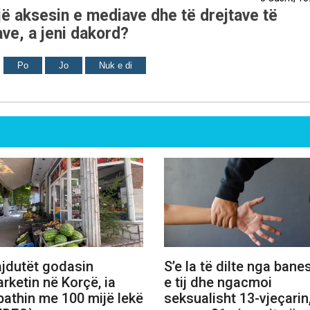
ë aksesin e mediave dhe të drejtave të
ve, a jeni dakord?
Po
Jo
Nuk e di
jdutët godasin
S’e la të dilte nga bane
rketin në Korçë, ia
e tij dhe ngacmoi
athin me 100 mijë lekë
seksualisht 13-vjeçarin