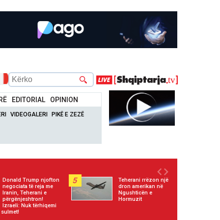
RË
EDITORIAL
OPINION
RI
VIDEOGALERI
PIKË E ZEZË
5
Donald Trump njofton
Teherani rrëzon një
negociata të reja me
dron amerikan në
Iranin, Teherani e
Ngushticën e
përgënjeshtron!
Hormuzit
Izraeli: Nuk tërhiqemi
 sulmet!