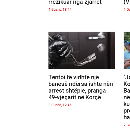
rrezikuar nga zjarret
(V
4 Gusht, 18:44
4 G
Tentoi të vidhte një
‘J
banesë ndërsa ishte nën
Ko
arrest shtëpie, pranga
Ba
49-vjeçarit në Korçë
në
ku
3 Gusht, 12:46
pr
ha
2 G