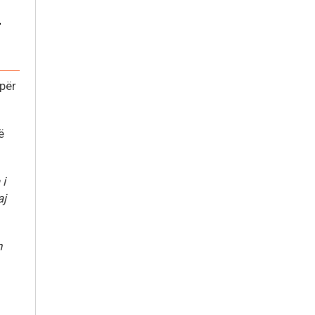
-
 për
ë
 i
aj
n