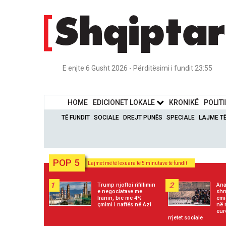
E enjte 6 Gusht 2026 - Përditësimi i fundit 23:55
HOME
EDICIONET LOKALE
KRONIKË
POLIT
TË FUNDIT
SOCIALE
DREJT PUNËS
SPECIALE
LAJME T
POP 5
Lajmet më të lexuara të 5 minutave të fundit
1
2
Trump njoftoi rifillimin
Ana
e negociatave me
shn
Iranin, bie me 4%
emi
çmimi i naftës në Azi
në 
eur
rrjetet sociale