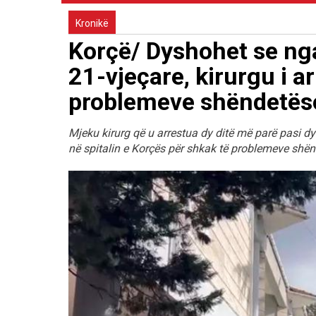
Kronikë
Korçë/ Dyshohet se ng
21-vjeçare, kirurgu i a
problemeve shëndetës
Mjeku kirurg që u arrestua dy ditë më parë pasi d
në spitalin e Korçës për shkak të problemeve shën