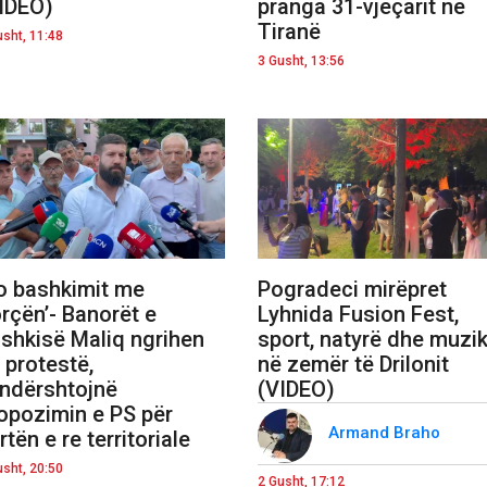
IDEO)
pranga 31-vjeçarit në
Tiranë
usht, 11:48
3 Gusht, 13:56
o bashkimit me
Pogradeci mirëpret
rçën’- Banorët e
Lyhnida Fusion Fest,
shkisë Maliq ngrihen
sport, natyrë dhe muzi
 protestë,
në zemër të Drilonit
ndërshtojnë
(VIDEO)
opozimin e PS për
Armand Braho
rtën e re territoriale
usht, 20:50
2 Gusht, 17:12