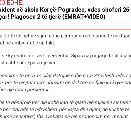
XO EDHE:
ident në aksin Korçë-Pogradec, vdes shoferi 26
çar! Plagosen 2 të tjerë (EMRAT+VIDEO)
do të shihet në vijim edhe për masën e sigurisë të caktuar
t në ambientet e spitalit.
 ky është një rast i përsëritur. Sipas saj ngjarje të tilla jan
it është bërë para një viti.
ncime të tjera, të cilat datojnë edhe para 33 vitesh, ndërsa
ë, për të njëjtat raste abuzimi që doktori në fjalë ka kryer nd
të një rast i përsëritur.
e të qëndrojë për një kohë kaq të gjatë një mjek në sistemi
 për individë të ndryshëm, për vajza dhe djem, në kushte të
humë sensitive”, tha avokatja në një prononcim për mediat.