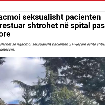
acmoi seksualisht pacienten
rrestuar shtrohet në spital pas
ore
yshohet se ngacmoi seksualisht pacienten 21-vjeçare është shtru
detësore.