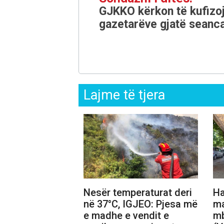
GJKKO kërkon të kufizoj
gazetarëve gjatë seanca
Lajme të tjera
Nesër temperaturat deri
Ha
në 37°C, IGJEO: Pjesa më
ma
e madhe e vendit e
mb