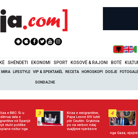
IKË
SHËNDETI
EKONOMI
SPORT
KOSOVË & RAJONI
BOTË
KULTU
Ë MIRA
LIFESTYLE
VIP & SPEKTAKËL
RECETA
HOROSKOPI
DOSJE
FOTOGALE
SONDAZHE
3
4
liza e BBC: Si u
Kriza e emigrantëve,
dërrua vala e
Papa Leone XIV lutet
grantëve në Spanjë
për Ceutën: Grykësia
një stuhi politike
po na verbon ndaj
opiane nxitur nga
vuajtjeve njerëzore
nga Gaza, vijojnë