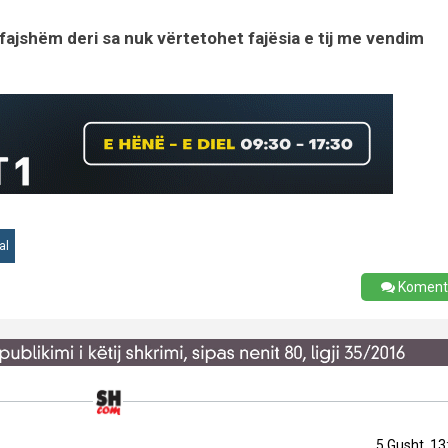
ajshëm deri sa nuk vërtetohet fajësia e tij me vendim
al
Koment
5 Gusht, 13