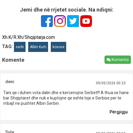
Jemi dhe në rrjetet sociale. Na ndiqni:
Xh.K/R.Xh/Shqiptarja.com
TAG:
serbi
Albin Kurti
kosove
Komente
Komento
deni:
09/05/2026 00:23
Tani qe i duhen vota dalin dhe e kercenojne Serbet!!! A thua se hane
bar Shqiptaret dhe nuk e kuptojne qe eshte loje e Serbise per te
mbajt ne pushtet Albin Serbin.
Përgjigju
Sula: