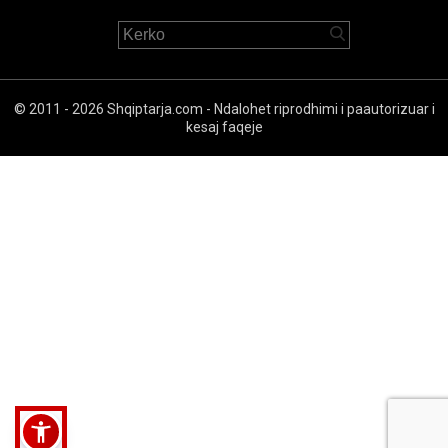
© 2011 - 2026 Shqiptarja.com - Ndalohet riprodhimi i paautorizuar i
kesaj faqeje