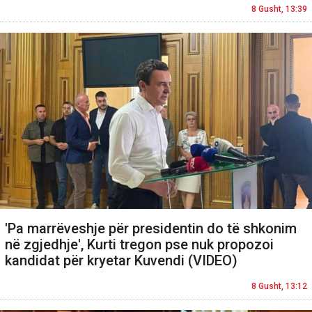
8 Gusht, 13:39
'Pa marrëveshje për presidentin do të shkonim
në zgjedhje', Kurti tregon pse nuk propozoi
kandidat për kryetar Kuvendi (VIDEO)
8 Gusht, 13:12