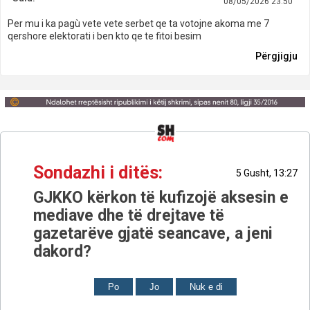
08/05/2026 23:50
Per mu i ka pagù vete vete serbet qe ta votojne akoma me 7
qershore elektorati i ben kto qe te fitoi besim
Përgjigju
Sondazhi i ditës:
5 Gusht, 13:27
GJKKO kërkon të kufizojë aksesin e
mediave dhe të drejtave të
gazetarëve gjatë seancave, a jeni
dakord?
Po
Jo
Nuk e di