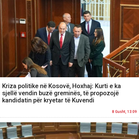
Kriza politike në Kosovë, Hoxhaj: Kurti e ka
sjellë vendin buzë greminës, të propozojë
kandidatin për kryetar të Kuvendi
8 Gusht, 13:09