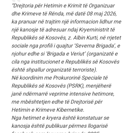
“Drejtoria për Hetimin e Krimit të Organizuar
dhe Krimeve të Rënda, më datë 08 maj 2026,
ka pranuar në trajtim një informacion lidhur me
një kanosje të adresuar ndaj Kryeministrit të
Republikës së Kosovës, z. Albin Kurti, në rrjetet
sociale nga profili i quajtur ‘Severna Brigada’, e
njohur edhe si ‘Brigada e Veriut’ (organizatë e
cila nga institucionet e Republikës së Kosovës
është shpallur organizatë terroriste).
Në koordinim me Prokurorinë Speciale të
Republikës së Kosovës (PSRK), menjëherë
janë ndërmarrë veprime intensive hetimore,
me mbështetjen edhe të Drejtorisë për
Hetimin e Krimeve Kibernetike.
Nga hetimet e kryera është konstatuar se
kanosja është publikuar përmes llogarisë