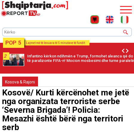
POP 5
Lajmet më të lexuara të 5 minutave të fundit
2
Infantino kërkon ndihmën e Trump, formohet aleanca që do
të paralizonte FIFA-n! Mocion mosbesimi dhe turne paralelë
Kosova & Rajoni
Kosovë/ Kurti kërcënohet me jetë
nga organizata terroriste serbe
‘Severna Brigada’! Policia:
Mesazhi është bërë nga territori
serb