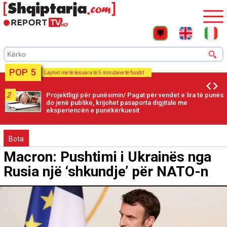
POP 5
Lajmet më të lexuara të 5 minutave të fundit
2
Projektligji për punësimin/ Pagat për vendet e lira të punës
do jenë publike, krijohet pasaporta digjitale me
eksperiencën e punëkërkuesit
Bota
Macron: Pushtimi i Ukrainës nga
Rusia një ‘shkundje’ për NATO-n