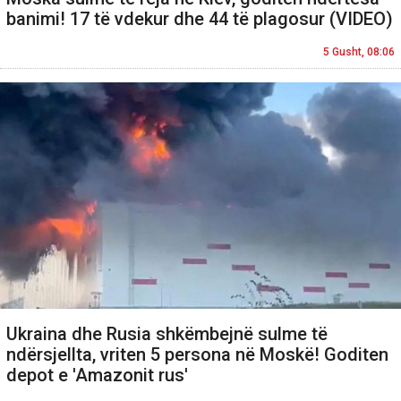
banimi! 17 të vdekur dhe 44 të plagosur (VIDEO)
5 Gusht, 08:06
Ukraina dhe Rusia shkëmbejnë sulme të
ndërsjellta, vriten 5 persona në Moskë! Goditen
depot e 'Amazonit rus'