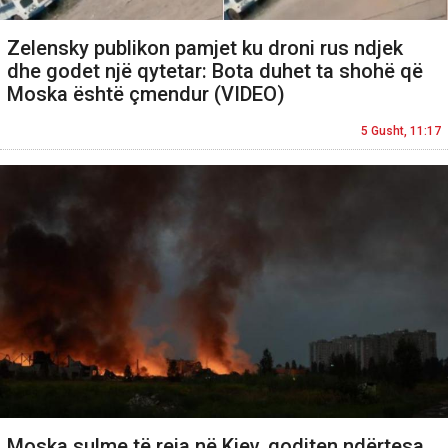
Zelensky publikon pamjet ku droni rus ndjek
dhe godet një qytetar: Bota duhet ta shohë që
Moska është çmendur (VIDEO)
5 Gusht, 11:17
Moska sulme të reja në Kiev, goditen ndërtesa