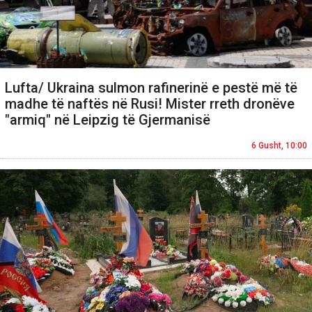
Lufta/ Ukraina sulmon rafinerinë e pestë më të
madhe të naftës në Rusi! Mister rreth dronëve
"armiq" në Leipzig të Gjermanisë
6 Gusht, 10:00