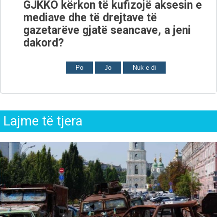
GJKKO kërkon të kufizojë aksesin e
mediave dhe të drejtave të
gazetarëve gjatë seancave, a jeni
dakord?
Po
Jo
Nuk e di
Lajme të tjera