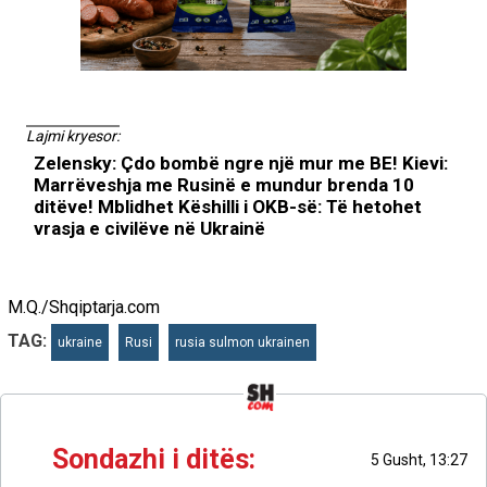
Lajmi kryesor:
Zelensky: Çdo bombë ngre një mur me BE! Kievi:
Marrëveshja me Rusinë e mundur brenda 10
ditëve! Mblidhet Këshilli i OKB-së: Të hetohet
vrasja e civilëve në Ukrainë
M.Q./Shqiptarja.com
TAG:
ukraine
Rusi
rusia sulmon ukrainen
Sondazhi i ditës:
5 Gusht, 13:27