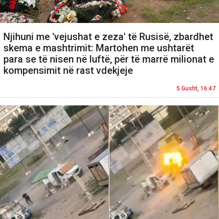
Njihuni me 'vejushat e zeza' të Rusisë, zbardhet
skema e mashtrimit: Martohen me ushtarët
para se të nisen në luftë, për të marrë milionat e
kompensimit në rast vdekjeje
5 Gusht, 16:47