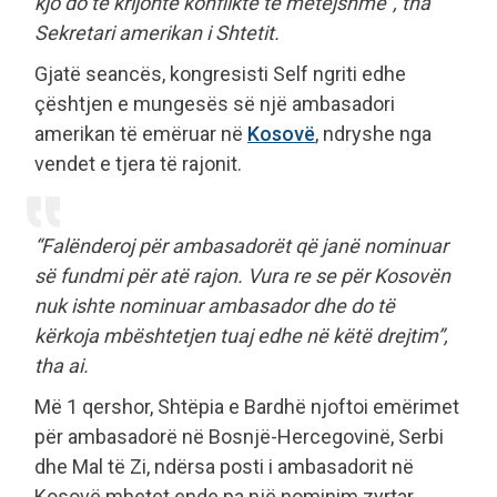
kjo do të krijonte konflikte të mëtejshme”, tha
Sekretari amerikan i Shtetit.
Gjatë seancës, kongresisti Self ngriti edhe
çështjen e mungesës së një ambasadori
amerikan të emëruar në
Kosovë
, ndryshe nga
vendet e tjera të rajonit.
“Falënderoj për ambasadorët që janë nominuar
së fundmi për atë rajon. Vura re se për Kosovën
nuk ishte nominuar ambasador dhe do të
kërkoja mbështetjen tuaj edhe në këtë drejtim”,
tha ai.
Më 1 qershor, Shtëpia e Bardhë njoftoi emërimet
për ambasadorë në Bosnjë-Hercegovinë, Serbi
dhe Mal të Zi, ndërsa posti i ambasadorit në
Kosovë mbetet ende pa një nominim zyrtar.