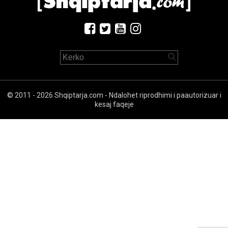
© 2011 - 2026 Shqiptarja.com - Ndalohet riprodhimi i paautorizuar i
kesaj faqeje