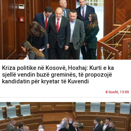
Kriza politike në Kosovë, Hoxhaj: Kurti e ka
sjellë vendin buzë greminës, të propozojë
kandidatin për kryetar të Kuvendi
8 Gusht, 13:09