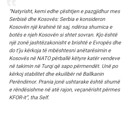
“Natyrisht, kemi edhe çështjen e pazgjidhur mes
Serbisë dhe Kosovës: Serbia e konsideron
Kosovën një krahinë të saj, ndërsa shumica e
botës e njeh Kosovën si shtet sovran. Kjo është
një zonë jashtëzakonisht e brishtë e Evropës dhe
do t’ju kërkoja të mbështesni anëtarësimin e
Kosovës në NATO përballë këtyre katër vendeve
në takimin në Turqi që sapo përmendët. Unë po
kërkoj stabilitet dhe ekuilibër në Ballkanin
Perëndimor. Prania jonë ushtarake është shumë
e rëndësishme në atë rajon, veçanërisht përmes
KFOR-it”, tha Self.