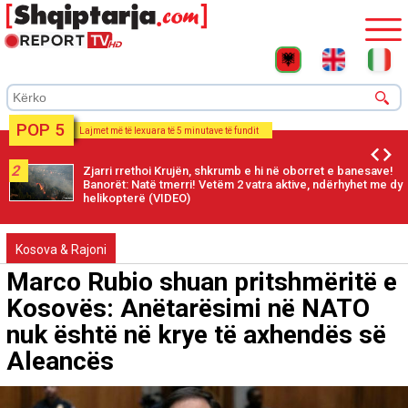
POP 5
Lajmet më të lexuara të 5 minutave të fundit
2
Zjarri rrethoi Krujën, shkrumb e hi në oborret e banesave!
Banorët: Natë tmerri! Vetëm 2 vatra aktive, ndërhyhet me dy
helikopterë (VIDEO)
Kosova & Rajoni
Marco Rubio shuan pritshmëritë e
Kosovës: Anëtarësimi në NATO
nuk është në krye të axhendës së
Aleancës