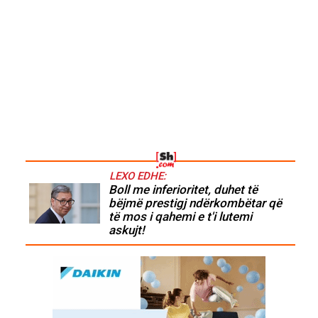
LEXO EDHE:
Boll me inferioritet, duhet të
bëjmë prestigj ndërkombëtar që
të mos i qahemi e t'i lutemi
askujt!