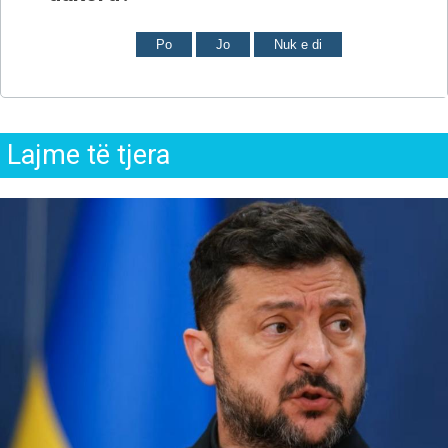
Po
Jo
Nuk e di
Lajme të tjera