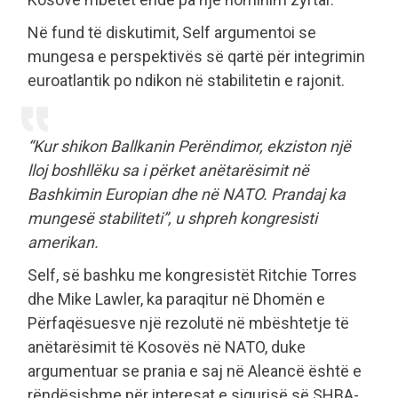
Në fund të diskutimit, Self argumentoi se
mungesa e perspektivës së qartë për integrimin
euroatlantik po ndikon në stabilitetin e rajonit.
“Kur shikon Ballkanin Perëndimor, ekziston një
lloj boshllëku sa i përket anëtarësimit në
Bashkimin Europian dhe në NATO. Prandaj ka
mungesë stabiliteti”, u shpreh kongresisti
amerikan.
Self, së bashku me kongresistët Ritchie Torres
dhe Mike Lawler, ka paraqitur në Dhomën e
Përfaqësuesve një rezolutë në mbështetje të
anëtarësimit të Kosovës në NATO, duke
argumentuar se prania e saj në Aleancë është e
rëndësishme për interesat e sigurisë së SHBA-