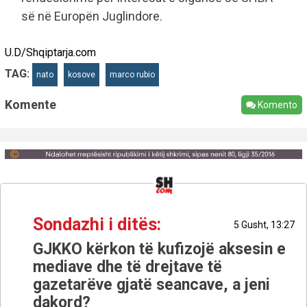
së në Europën Juglindore.
U.D/Shqiptarja.com
TAG:
nato
kosove
marco rubio
Komente
Komento
Sondazhi i ditës:
5 Gusht, 13:27
GJKKO kërkon të kufizojë aksesin e
mediave dhe të drejtave të
gazetarëve gjatë seancave, a jeni
dakord?