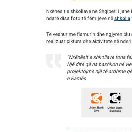
Nxënësit e shkollave në Shqipëri i jan
ndarë disa foto të fëmijëve në
shkolla
Të veshur me flamurin dhe ngjyrën blu a
realizuar piktura dhe aktivitete në nderi
“Nxënësit e shkollave tona fe
Një ditë që na bashkon në vl
projektojmë një të ardhme që
e Ramës.