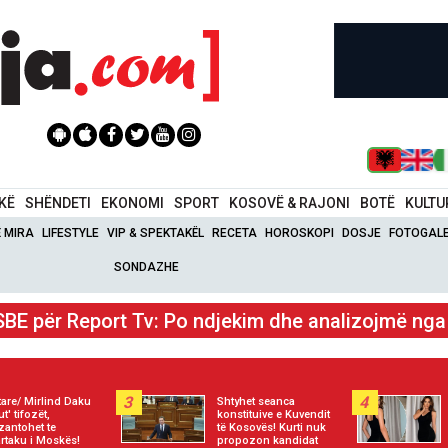
IKË
SHËNDETI
EKONOMI
SPORT
KOSOVË & RAJONI
BOTË
KULTU
Ë MIRA
LIFESTYLE
VIP & SPEKTAKËL
RECETA
HOROSKOPI
DOSJE
FOTOGALE
SONDAZHE
SBE: Po vlerësojmë pasojat për gjykimin e drejtë 
3
4
tare/ Mirlind Daku
Shtyhet seanca
t' tifozët,
konstituive e Kuvendit
zantohet te
të Kosovës! Kurti nuk
rtaku i Moskës!
propozon kandidat