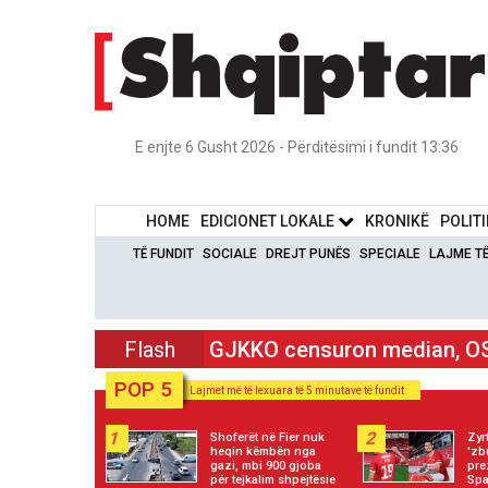
E enjte 6 Gusht 2026 - Përditësimi i fundit 13:36
HOME
EDICIONET LOKALE
KRONIKË
POLIT
TË FUNDIT
SOCIALE
DREJT PUNËS
SPECIALE
LAJME T
Flash
Rregullorja e re e GJKKO, O
POP 5
Lajmet më të lexuara të 5 minutave të fundit
1
2
Shoferët në Fier nuk
Zyr
heqin këmbën nga
'zbu
gazi, mbi 900 gjoba
pre
për tejkalim shpejtësie
Spa