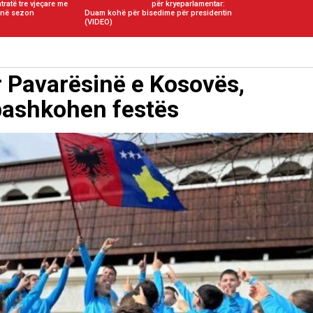
tratë tre vjeçare me
për kryeparlamentar:
 në sezon
Duam kohë për bisedime për presidentin
(VIDEO)
r Pavarësinë e Kosovës,
 bashkohen festës