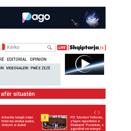
RË
EDITORIAL
OPINION
RI
VIDEOGALERI
PIKË E ZEZË
dhe aksesin e medias
5
Arbenita Ismajli ndan
PD ‘blindon’ foltoren,
fotot me veshje arabe,
s’lejon raportimin e
shikoni si duket
Shabanit: Provokim, e
zgjodhët në mënyrë