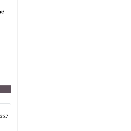
në
13:27