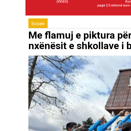
(VIDEO)
Kon
pagë 2.5 milionë euro
Sociale
Me flamuj e piktura pë
nxënësit e shkollave i