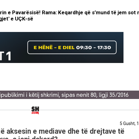
rin e Pavarësisë! Rama: Keqardhje që s’mund të jem sot 
gjet' e UÇK-së
5 Gusht, 
ë aksesin e mediave dhe të drejtave të