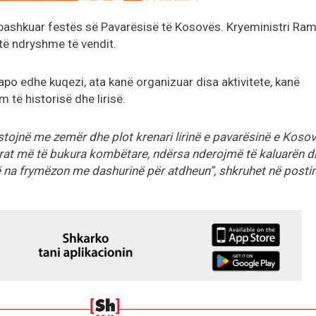
ë bashkuar festës së Pavarësisë të Kosovës. Kryeministri Ra
të ndryshme të vendit.
po edhe kuqezi, ata kanë organizuar disa aktivitete, kanë
m të historisë dhe lirisë.
stojnë me zemër dhe plot krenari lirinë e pavarësinë e Kosov
erat më të bukura kombëtare, ndërsa nderojmë të kaluarën d
 na frymëzon me dashurinë për atdheun”, shkruhet në posti