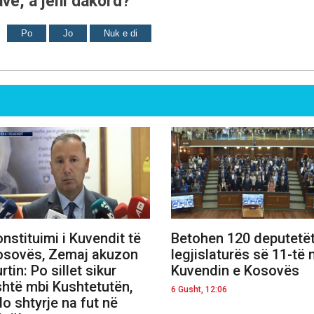
ve, a jeni dakord?
Po
Jo
Nuk e di
nstituimi i Kuvendit të
Betohen 120 deputetët
osovës, Zemaj akuzon
legjislaturës së 11-të 
rtin: Po sillet sikur
Kuvendin e Kosovës
shtë mbi Kushtetutën,
6 Gusht, 12:06
o shtyrje na fut në