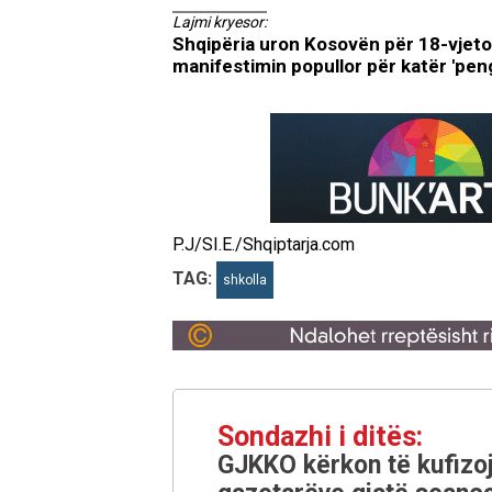
Lajmi kryesor:
Shqipëria uron Kosovën për 18-vjeto
manifestimin popullor për katër 'pen
P.J/SI.E./Shqiptarja.com
TAG:
shkolla
Sondazhi i ditës:
GJKKO kërkon të kufizoj