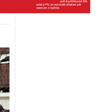
anti-kushtetuese! Me
votat e PS, pr.rezolutat shtyhen për
seancën e radhës