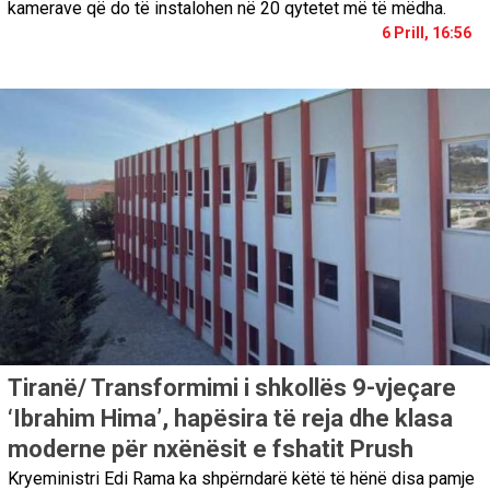
kamerave që do të instalohen në 20 qytetet më të mëdha.
6 Prill, 16:56
Tiranë/ Transformimi i shkollës 9-vjeçare
‘Ibrahim Hima’, hapësira të reja dhe klasa
moderne për nxënësit e fshatit Prush
Kryeministri Edi Rama ka shpërndarë këtë të hënë disa pamje