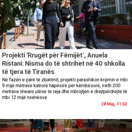
Projekti 'Rrugët për Fëmijët’, Anuela
Ristani: Nisma do të shtrihet në 40 shkolla
të tjera të Tiranës
Në fazën e parë të zbatimit, projekti parashikon krijimin e mbi
9 mijë metrave katrorë hapësirë për këmbësorë, rreth 200
metrave lineare ulëse të reja dhe mbrojtjen e drejtpërdrejtë të
mbi 12 mijë nxënësve
28 Maj, 11:02