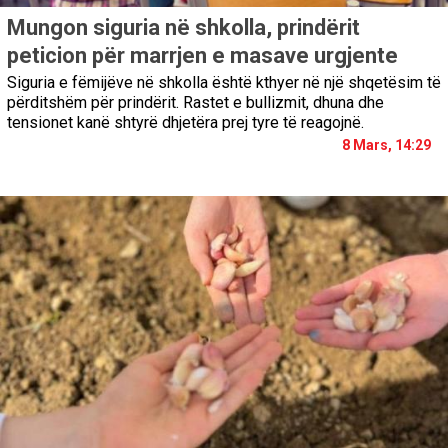
Mungon siguria në shkolla, prindërit
peticion për marrjen e masave urgjente
Siguria e fëmijëve në shkolla është kthyer në një shqetësim të
përditshëm për prindërit. Rastet e bullizmit, dhuna dhe
tensionet kanë shtyrë dhjetëra prej tyre të reagojnë.
8 Mars, 14:29