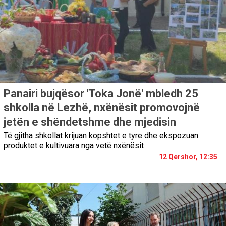
Panairi bujqësor 'Toka Jonë' mbledh 25
shkolla në Lezhë, nxënësit promovojnë
jetën e shëndetshme dhe mjedisin
Të gjitha shkollat krijuan kopshtet e tyre dhe ekspozuan
produktet e kultivuara nga vetë nxënësit
12 Qershor, 12:35