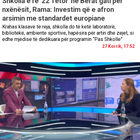
Shkolla e re '22 Tetor' në Berat gati për
nxënësit, Rama: Investim që e afron
arsimin me standardet europiane
Krahas klasave të reja, shkolla do të ketë laboratorë,
bibliotekë, ambiente sportive, hapësira për artin dhe zejet, si
edhe mjedise të dedikuara për programin “Pas Shkolle”
27 Korrik, 17:52