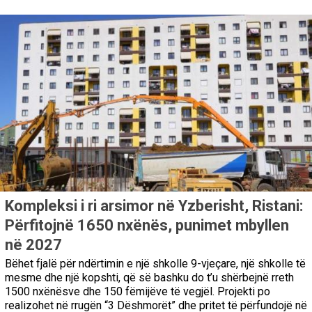
Kompleksi i ri arsimor në Yzberisht, Ristani:
Përfitojnë 1650 nxënës, punimet mbyllen
në 2027
Bëhet fjalë për ndërtimin e një shkolle 9-vjeçare, një shkolle të
mesme dhe një kopshti, që së bashku do t’u shërbejnë rreth
1500 nxënësve dhe 150 fëmijëve të vegjël. Projekti po
realizohet në rrugën “3 Dëshmorët” dhe pritet të përfundojë në