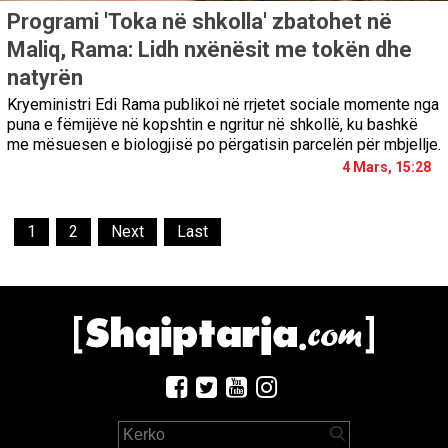
Programi 'Toka në shkolla' zbatohet në
Maliq, Rama: Lidh nxënësit me tokën dhe
natyrën
Kryeministri Edi Rama publikoi në rrjetet sociale momente nga
puna e fëmijëve në kopshtin e ngritur në shkollë, ku bashkë
me mësuesen e biologjisë po përgatisin parcelën për mbjellje.
4 Mars, 15:28
1
2
Next
Last