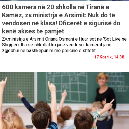
600 kamera në 20 shkolla në Tiranë e
Kamëz, zv.ministrja e Arsimit: Nuk do të
vendosen në klasa! Oficerët e sigurisë do
kenë akses te pamjet
Zv.ministrja e Arsimit Orjana Osmani e ftuar sot në ‘Sot Live në
Shqipëri’ tha se shkollat ku janë vendosur kamerat janë
zgjedhur në bashkëpunim me policinë e shtetit.
17 Korrik, 14:38