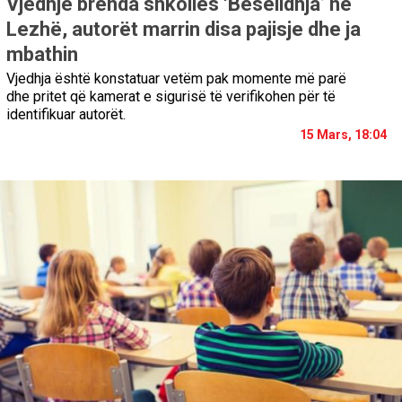
Vjedhje brenda shkollës ‘Besëlidhja’ në
Lezhë, autorët marrin disa pajisje dhe ja
mbathin
Vjedhja është konstatuar vetëm pak momente më parë
dhe pritet që kamerat e sigurisë të verifikohen për të
identifikuar autorët.
15 Mars, 18:04