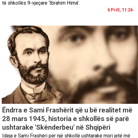
të shkollës 9-vjeçare ‘Ibrahim Hima’.
6 Prill, 11:26
Ëndrra e Sami Frashërit që u bë realitet më
28 mars 1945, historia e shkollës së parë
ushtarake 'Skënderbeu' në Shqipëri
Ideja e Sami Frashëri për një shkollë ushtarake mori jetë më