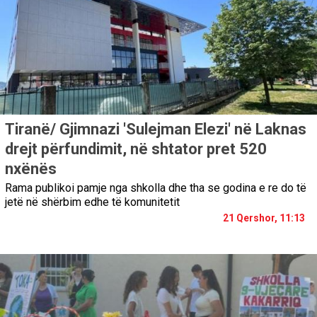
Tiranë/ Gjimnazi 'Sulejman Elezi' në Laknas
drejt përfundimit, në shtator pret 520
nxënës
Rama publikoi pamje nga shkolla dhe tha se godina e re do të
jetë në shërbim edhe të komunitetit
21 Qershor, 11:13