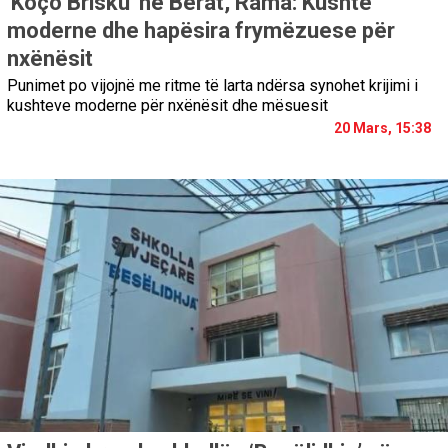
'Koço Brisku' në Berat, Rama: Kushte
moderne dhe hapësira frymëzuese për
nxënësit
Punimet po vijojnë me ritme të larta ndërsa synohet krijimi i
kushteve moderne për nxënësit dhe mësuesit
20 Mars, 15:38