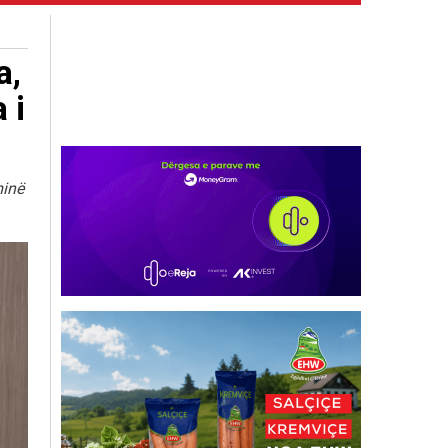
a,
 i
minë