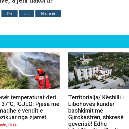
ve, a jeni dakord?
Po
Jo
Nuk e di
sër temperaturat deri
Territorialja/ Këshilli i
 37°C, IGJEO: Pjesa më
Libohovës kundër
madhe e vendit e
bashkimit me
ezikuar nga zjarret
Gjirokastrën, shkresë
qeverisë! Edhe
usht, 18:44