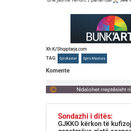
Xh.K/Shqiptarja.com
TAG:
Gjirokaster
Spiro Mastora
Komente
Sondazhi i ditës:
GJKKO kërkon të kufizoj