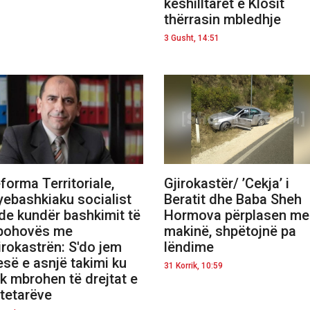
këshilltarët e Klosit
thërrasin mbledhje
3 Gusht, 14:51
forma Territoriale,
Gjirokastër/ ’Cekja’ i
yebashkiaku socialist
Beratit dhe Baba Sheh
de kundër bashkimit të
Hormova përplasen me
bohovës me
makinë, shpëtojnë pa
irokastrën: S'do jem
lëndime
esë e asnjë takimi ku
31 Korrik, 10:59
k mbrohen të drejtat e
tetarëve