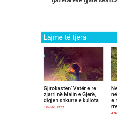
gazetarëve gjatë seanca
Lajme të tjera
Gjirokastër/ Vatër e re
Ne
zjarri në Malin e Gjerë,
në
digjen shkurre e kullota
e 
rr
5 Gusht, 22:24
4 G