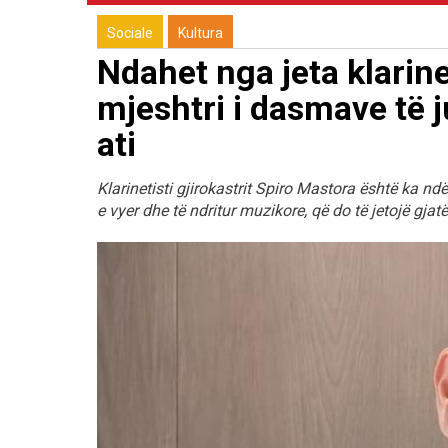
Sociale
Kultura
Ndahet nga jeta klarine
mjeshtri i dasmave të j
ati
Klarinetisti gjirokastrit Spiro Mastora është ka n
e vyer dhe të ndritur muzikore, që do të jetojë gja