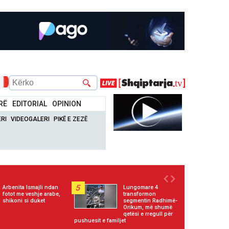
RË
EDITORIAL
OPINION
RI
VIDEOGALERI
PIKË E ZEZË
5
Arbenita Ismajli ndan
Lungomare 4
fotot me veshje arabe,
transformon
shikoni si duket
segmentin Radhimë-
Orikum, më shumë
qetësi e rregull për
pushuesit e familjet