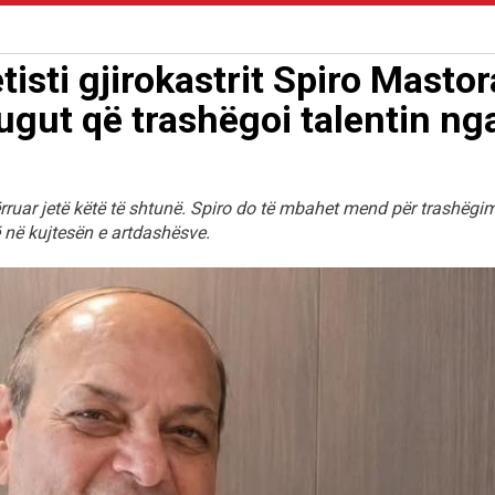
tisti gjirokastrit Spiro Mastor
ugut që trashëgoi talentin nga
dërruar jetë këtë të shtunë. Spiro do të mbahet mend për trashëgi
të në kujtesën e artdashësve.