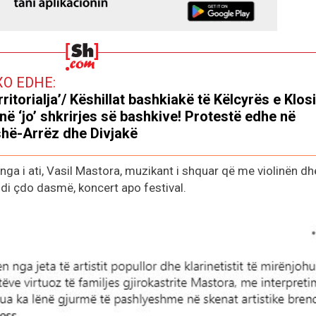
XO EDHE:
rritorialja’/ Këshillat bashkiakë të Këlcyrës e Klosit
në ‘jo’ shkrirjes së bashkive! Protestë edhe në
hë-Arrëz dhe Divjakë
 nga i ati, Vasil Mastora, muzikant i shquar që me violinën dh
di çdo dasmë, koncert apo festival.