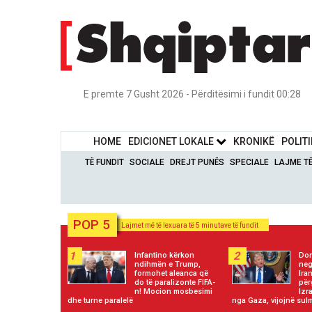
E premte 7 Gusht 2026 - Përditësimi i fundit 00:28
HOME
EDICIONET LOKALE
KRONIKË
POLIT
TË FUNDIT
SOCIALE
DREJT PUNËS
SPECIALE
LAJME T
POP 5
Lajmet më të lexuara të 5 minutave të fundit
1
2
Infantino kërkon
Don
ndihmën e Trump,
neg
formohet aleanca që
Ira
do të paralizonte FIFA-
për
n! Mocion mosbesimi
Izr
dhe turne paralelë
nga Gaza, vijojnë sulm