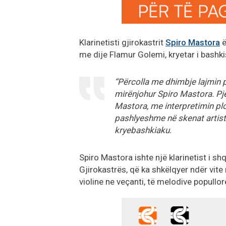
Klarinetisti gjirokastrit
Spiro Mastora
ë
me dije Flamur Golemi, kryetar i bashk
“Përcolla me dhimbje lajmin pë
mirënjohur Spiro Mastora. Pjes
Mastora, me interpretimin plo
pashlyeshme në skenat artisti
kryebashkiaku.
Spiro Mastora ishte një klarinetist i sh
Gjirokastrës, që ka shkëlqyer ndër vite
violine ne veçanti, të melodive popullor