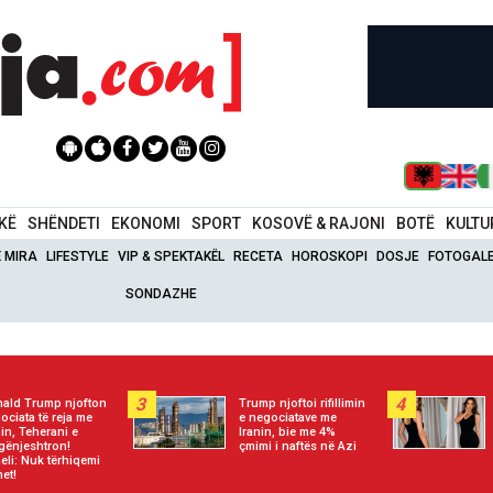
IKË
SHËNDETI
EKONOMI
SPORT
KOSOVË & RAJONI
BOTË
KULTU
Ë MIRA
LIFESTYLE
VIP & SPEKTAKËL
RECETA
HOROSKOPI
DOSJE
FOTOGALE
SONDAZHE
3
4
ald Trump njofton
Trump njoftoi rifillimin
ociata të reja me
e negociatave me
nin, Teherani e
Iranin, bie me 4%
gënjeshtron!
çmimi i naftës në Azi
aeli: Nuk tërhiqemi
et!