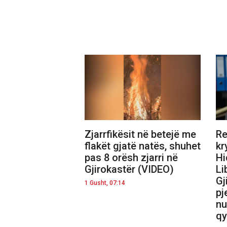
Zjarrfikësit në betejë me
Re
flakët gjatë natës, shuhet
kr
pas 8 orësh zjarri në
Hi
Gjirokastër (VIDEO)
Li
Gj
1 Gusht, 07:14
pj
nu
qy