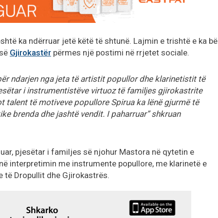
shtë ka ndërruar jetë këtë të shtunë. Lajmin e trishtë e ka bë
isë
Gjirokastër
përmes një postimi në rrjetet sociale.
r ndarjen nga jeta të artistit popullor dhe klarinetistit të
ëtar i instrumentistëve virtuoz të familjes gjirokastrite
t talent të motiveve popullore Spirua ka lënë gjurmë të
ke brenda dhe jashtë vendit. I paharruar” shkruan
quar, pjesëtar i familjes së njohur Mastora në qytetin e
 në interpretimin me instrumente popullore, me klarinetë e
e të Dropullit dhe Gjirokastrës.