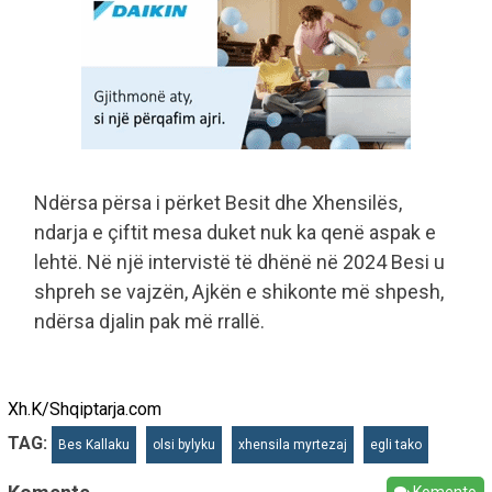
Ndërsa përsa i përket Besit dhe Xhensilës,
ndarja e çiftit mesa duket nuk ka qenë aspak e
lehtë. Në një intervistë të dhënë në 2024 Besi u
shpreh se vajzën, Ajkën e shikonte më shpesh,
ndërsa djalin pak më rrallë.
Xh.K/Shqiptarja.com
TAG:
Bes Kallaku
olsi bylyku
xhensila myrtezaj
egli tako