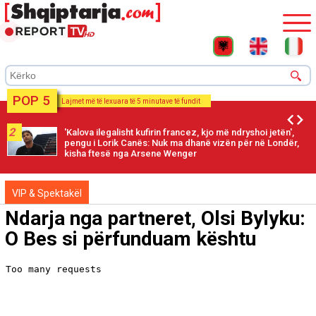
POP 5
Lajmet më të lexuara të 5 minutave të fundit
2
'Kalova ilegalisht kufirin francez, kjo më ndryshoi jetën',
pengu i Lorik Canës: Nuk ma dhanë vizën për në Londër,
kisha ftesë nga Arsene Wenger
VIP & Spektakël
Ndarja nga partneret, Olsi Bylyku:
O Bes si përfunduam kështu