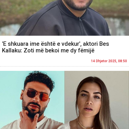
'E shkuara ime është e vdekur', aktori Bes
Kallaku: Zoti më bekoi me dy fëmijë
14 Dhjetor 2025, 08:50