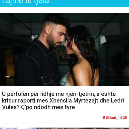
Lajme të tjera
U përfolën për lidhje me njëri-tjetrin, a është
krisur raporti mes Xhensila Myrtezajt dhe Ledri
Vulës? Ç’po ndodh mes tyre
15 Shkurt, 14:35