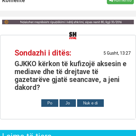
Komente
Komento
Sondazhi i ditës:
5 Gusht, 13:27
GJKKO kërkon të kufizojë aksesin e
mediave dhe të drejtave të
gazetarëve gjatë seancave, a jeni
dakord?
Po
Jo
Nuk e di