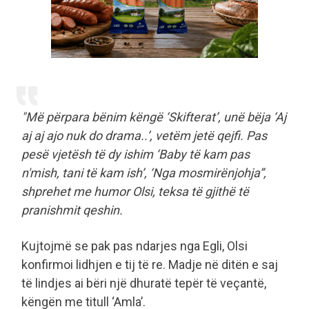
"Më përpara bënim këngë ‘Skifterat’, unë bëja ‘Aj
aj aj ajo nuk do drama..’, vetëm jetë qejfi. Pas
pesë vjetësh të dy ishim ‘Baby të kam pas
n'mish, tani të kam ish’, ‘Nga mosmirënjohja”,
shprehet me humor Olsi, teksa të gjithë të
pranishmit qeshin.
Kujtojmë se pak pas ndarjes nga Egli, Olsi
konfirmoi lidhjen e tij të re. Madje në ditën e saj
të lindjes ai bëri një dhuratë tepër të veçantë,
këngën me titull ‘Amla’.