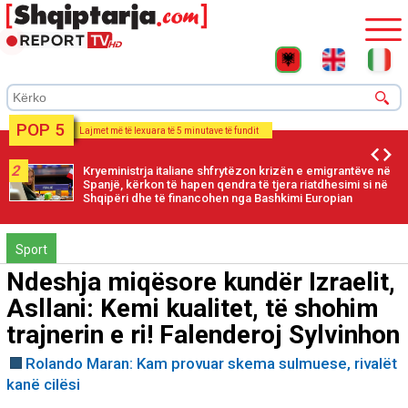
POP 5
Lajmet më të lexuara të 5 minutave të fundit
2
Kryeministrja italiane shfrytëzon krizën e emigrantëve në
Spanjë, kërkon të hapen qendra të tjera riatdhesimi si në
Shqipëri dhe të financohen nga Bashkimi Europian
Sport
Ndeshja miqësore kundër Izraelit,
Asllani: Kemi kualitet, të shohim
trajnerin e ri! Falenderoj Sylvinhon
Rolando Maran: Kam provuar skema sulmuese, rivalët
kanë cilësi