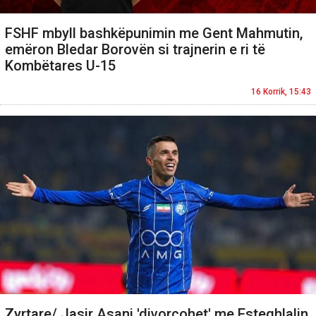
FSHF mbyll bashkëpunimin me Gent Mahmutin,
emëron Bledar Borovën si trajnerin e ri të
Kombëtares U-15
16 Korrik, 15:43
Zyrtare/ Jasir Asani 'divorcohet' me Esteghlalin