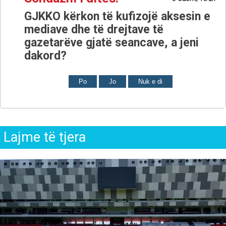
GJKKO kërkon të kufizojë aksesin e
mediave dhe të drejtave të
gazetarëve gjatë seancave, a jeni
dakord?
Po
Jo
Nuk e di
Lajme të tjera