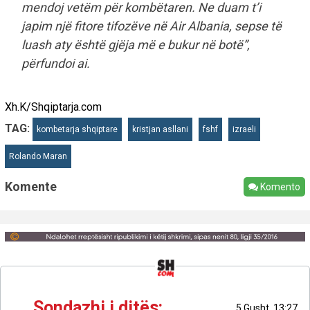
mendoj vetëm për kombëtaren. Ne duam t’i
japim një fitore tifozëve në Air Albania, sepse të
luash aty është gjëja më e bukur në botë”,
përfundoi ai.
Xh.K/Shqiptarja.com
TAG:
kombetarja shqiptare
kristjan asllani
fshf
izraeli
Rolando Maran
Komente
Komento
Sondazhi i ditës:
5 Gusht, 13:27