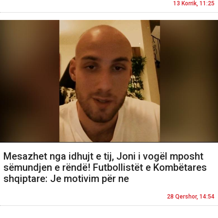
13 Korrik, 11:25
Mesazhet nga idhujt e tij, Joni i vogël mposht
sëmundjen e rëndë! Futbollistët e Kombëtares
shqiptare: Je motivim për ne
28 Qershor, 14:54