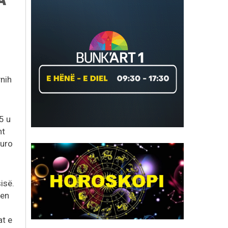
ynih
5 u
ht
euro
isë.
jen
at e