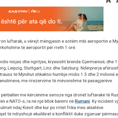
 dron luftarak, u vërejt mëngjesin e sotëm mbi aeroportin e M
rkohshme të aeroportit për rreth 1 orë.
dis nisjes dhe ngritjes, kryesisht brenda Gjermanisë, dhe 1
rg, Leipzig, Stuttgart, Linz dhe Salzburg. Ndërprerja afërsis
trauss të Mynihut shkaktoi humbje midis 1.5 dhe 2 milionë 
 anulimeve, me rirezervime të mëvonshme të pasagjerëve.
o përballen me kërcënime serioze nga dronët luftarakë të Rus
rën e NATO-s, ra në një bllok banimi në
Rumani
. Ky incident v
ulmet ndaj Kievit dhe kur po rritet frika mes aleatëve
et të ndryshojë ekuilibrat e konfliktit duke zgjeruar përmas