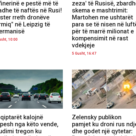
finerinë e pestë më të
zeza' të Rusisë, zbardh
dhe të naftës në Rusi!
skema e mashtrimit:
ster rreth dronëve
Martohen me ushtarët
rmiq" në Leipzig të
para se të nisen në luft
ermanisë
për të marrë milionat e
kompensimit në rast
usht, 10:00
vdekjeje
5 Gusht, 16:47
qiptarët kalojnë
Zelensky publikon
pesh nga këto vende,
pamjet ku droni rus ndj
udimi tregon ku
dhe godet një qytetar: