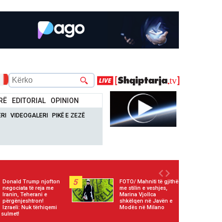
RË
EDITORIAL
OPINION
RI
VIDEOGALERI
PIKË E ZEZË
5
Donald Trump njofton
FOTO/ Mahniti të gjithë
negociata të reja me
me stilin e veshjes,
Iranin, Teherani e
Marina Vjollca
përgënjeshtron!
shkëlqen në Javën e
Izraeli: Nuk tërhiqemi
Modës në Milano
 sulmet!