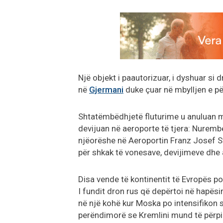
Një objekt i paautorizuar, i dyshuar si
në
Gjermani
duke çuar në mbylljen e pë
Shtatëmbëdhjetë fluturime u anuluan mi
devijuan në aeroporte të tjera: Nurembe
njëorëshe në Aeroportin Franz Josef S
për shkak të vonesave, devijimeve dhe
Disa vende të kontinentit të Evropës p
I fundit dron rus që depërtoi në hapësi
në një kohë kur Moska po intensifikon s
perëndimorë se Kremlini mund të përpiq