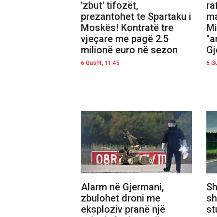
'zbut' tifozët,
ra
prezantohet te Spartaku i
ma
Moskës! Kontratë tre
Mi
vjeçare me pagë 2.5
"a
milionë euro në sezon
Gj
6 Gusht, 11:45
6 G
Alarm në Gjermani,
Sh
zbulohet droni me
sh
eksploziv pranë një
st