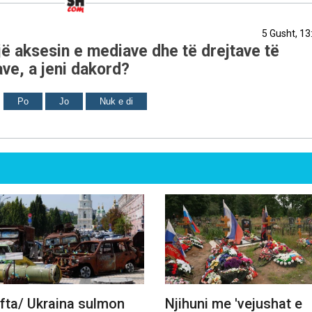
5 Gusht, 13
ë aksesin e mediave dhe të drejtave të
ve, a jeni dakord?
Po
Jo
Nuk e di
fta/ Ukraina sulmon
Njihuni me 'vejushat e