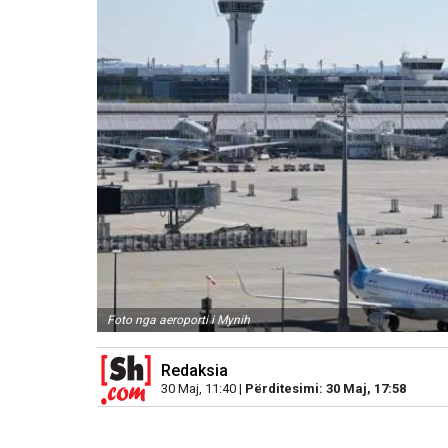
Foto nga aeroporti i Mynih
Redaksia
30 Maj, 11:40 |
Përditesimi: 30 Maj, 17:58