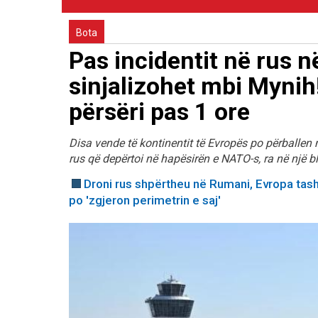
Bota
Pas incidentit në rus 
sinjalizohet mbi Mynih
përsëri pas 1 ore
Disa vende të kontinentit të Evropës po përballen 
rus që depërtoi në hapësirën e NATO-s, ra në një 
Droni rus shpërtheu në Rumani, Evropa tash
po 'zgjeron perimetrin e saj'