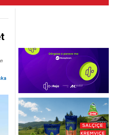
t
on
ska