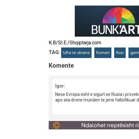
K.B/SI.E./Shqiptarja.com
TAG:
lufta ne ukraine
Rumani
Rusi
gjer
Komente
Igor:
Nese Evropa esht e sigurt se Rusia i prov
apo ata drone munden te jene fallsifikuar 