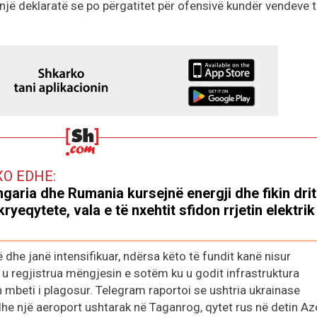
asnjë deklaratë se po përgatitet për ofensivë kundër vendeve 
XO EDHE:
garia dhe Rumania kursejnë energji dhe fikin drit
kryeqytete, vala e të nxehtit sfidon rrjetin elektrik
dhe janë intensifikuar, ndërsa këto të fundit kanë nisur
 u regjistrua mëngjesin e sotëm ku u godit infrastruktura
 mbeti i plagosur. Telegram raportoi se ushtria ukrainase
dhe një aeroport ushtarak në Taganrog, qytet rus në detin Az