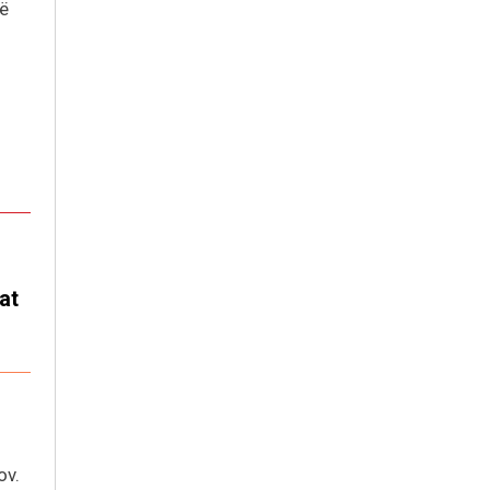
të
at
ov.