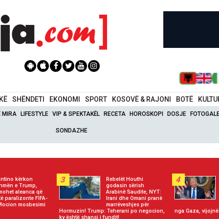
IKË
SHËNDETI
EKONOMI
SPORT
KOSOVË & RAJONI
BOTË
KULTU
Ë MIRA
LIFESTYLE
VIP & SPEKTAKËL
RECETA
HOROSKOPI
DOSJE
FOTOGALE
SONDAZHE
3
4
antino kërkon
Rebelët Houthi
hmën e Trump,
godasin sërish
mohet aleanca që
Arabinë Saudite, NYT:
të paralizonte FIFA-
Irani dhe Omani pranë
Mocion mosbesimi
marrëveshjes për
Hormuzin! Trump: Teherani po negocion,
nga Gaza, vijojnë
ky është shansi i fundit!