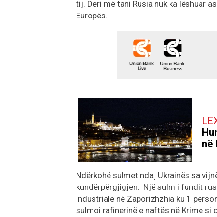
tij. Deri më tani Rusia nuk ka lëshuar 
Europës.
LE
Hun
në 
Ndërkohë sulmet ndaj Ukrainës sa vijnë 
kundërpërgjigjen. Një sulm i fundit rus
industriale në Zaporizhzhia ku 1 person
sulmoi rafinerinë e naftës në Krime si 