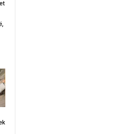
et
ë,
ek