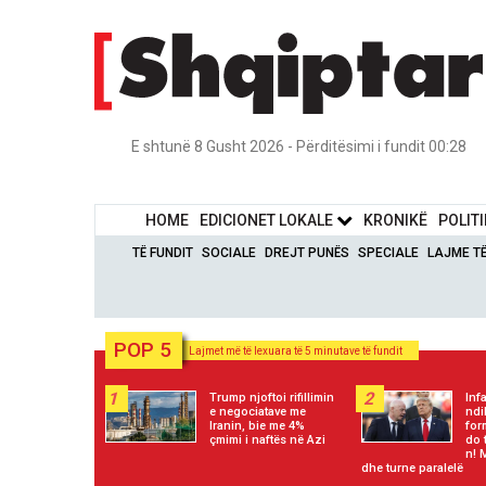
E shtunë 8 Gusht 2026 - Përditësimi i fundit 00:28
HOME
EDICIONET LOKALE
KRONIKË
POLIT
TË FUNDIT
SOCIALE
DREJT PUNËS
SPECIALE
LAJME T
POP 5
Lajmet më të lexuara të 5 minutave të fundit
1
2
Trump njoftoi rifillimin
Inf
e negociatave me
ndi
Iranin, bie me 4%
for
çmimi i naftës në Azi
do 
n! 
dhe turne paralelë