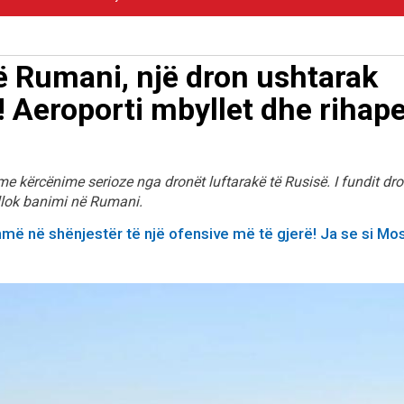
në Rumani, një dron ushtarak
! Aeroporti mbyllet dhe rihape
me kërcënime serioze nga dronët luftarakë të Rusisë. I fundit dr
bllok banimi në Rumani.
më në shënjestër të një ofensive më të gjerë! Ja se si Mo