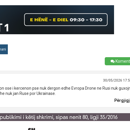
mani
Koment
30/05/2026 17:
ekon ose i kercenon pse nuk dergon edhe Evropa Drone ne Rusi nuk guxoj
dhe nuk jan Ruse por Ukrainase.
Përgjig